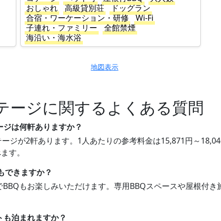
おしゃれ
高級貸別荘
ドッグラン
合宿・ワーケーション・研修
Wi-Fi
子連れ・ファミリー
全館禁煙
海沿い・海水浴
地図表示
テージに関するよくある質問
ージは何軒ありますか？
ージが2軒あります。1人あたりの参考料金は15,871円～18
べます。
Qもできますか？
軒でBBQもお楽しみいただけます。専用BBQスペースや屋根付
トも泊まれますか？