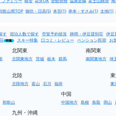
・ファミリー
格安
花火OK
全館禁煙
温泉近隣
富士山眺望
海
和歌山県TOP
御坊・日高(5)
本宮(1)
串本・すさみ(1)
太地(1)
探す
宿泊人数で探す
空室予約状況
静岡・伊豆貸別荘
伊豆
荘
スキー特集
口コミ・レビュー
ペンション民宿
お
特集
北関東
南関東
形
北関東地方
茨城
栃木
群馬
南関東地方
埼
北陸
東
北陸地方
富山
石川
福井
東
中国
和歌山
中国地方
島根
鳥取
岡山
九州・沖縄