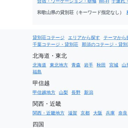
合宿・ワーケーション・研修
Wi-Fi
子連れ
和歌山県の貸別荘（キーワード指定なし）
貸別荘コテージ
エリアから探す
テーマから
千葉コテージ・貸別荘
那須のコテージ・貸別
北海道・東北
北海道
東北地方
青森
岩手
秋田
宮城
山
福島
甲信越
甲信越地方
山梨
長野
新潟
関西・近畿
関西・近畿地方
滋賀
京都
大阪
兵庫
奈良
四国