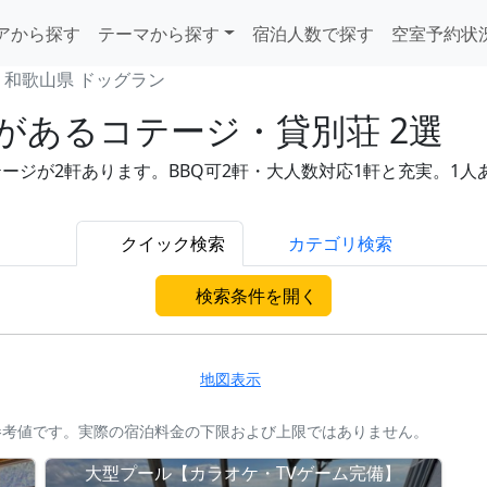
アから探す
テーマから探す
宿泊人数で探す
空室予約状
和歌山県 ドッグラン
があるコテージ・貸別荘 2選
が2軒あります。BBQ可2軒・大人数対応1軒と充実。1人あたり
。
クイック検索
カテゴリ検索
検索条件を開く
地図表示
参考値です。実際の宿泊料金の下限および上限ではありません。
大型プール【カラオケ・TVゲーム完備】