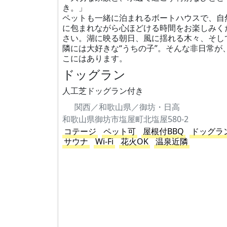
き。」
ペットも一緒に泊まれるボートハウスで、自
に包まれながら心ほどける時間をお楽しみく
さい。湖に映る朝日、風に揺れる木々、そし
隣には大好きな“うちの子”。そんな非日常が
こにはあります。
ドッグラン
人工芝ドッグラン付き
関西／和歌山県／御坊・日高
和歌山県御坊市塩屋町北塩屋580-2
コテージ
ペット可
屋根付BBQ
ドッグラ
サウナ
Wi-Fi
花火OK
温泉近隣