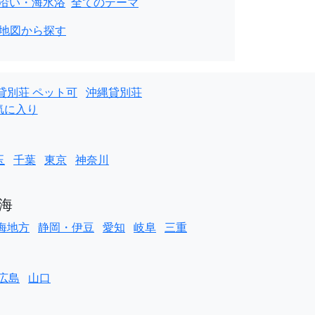
沿い・海水浴
全てのテーマ
地図から探す
貸別荘 ペット可
沖縄貸別荘
気に入り
玉
千葉
東京
神奈川
海
海地方
静岡・伊豆
愛知
岐阜
三重
広島
山口