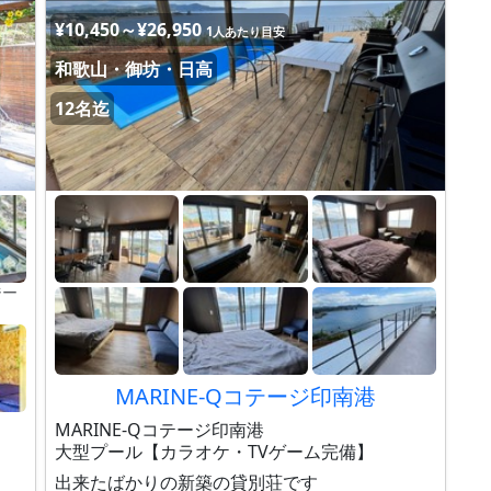
¥10,450～¥26,950
1人あたり目安
和歌山・御坊・日高
12名迄
ジー
MARINE-Qコテージ印南港
MARINE-Qコテージ印南港
大型プール【カラオケ・TVゲーム完備】
出来たばかりの新築の貸別荘です