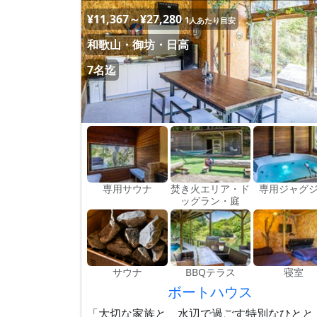
¥11,367～¥27,280
1人あたり目安
和歌山・御坊・日高
7名迄
専用サウナ
焚き火エリア・ド
専用ジャグ
ッグラン・庭
サウナ
BBQテラス
寝室
ボートハウス
「大切な家族と、水辺で過ごす特別なひとと