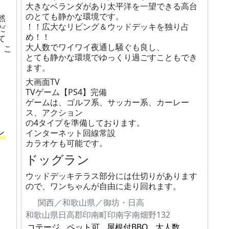
大きなベランダがあり太平洋を一望できる高台
のとても静かな環境です。
然
！！広大なリビング＆ウッドデッキを独り占
だ
め！！
て
大人数でワイワイ夜通し騒ぐも良し、
、こ
とても静かな環境でゆっくり過ごすこともでき
ます。
大画面TV
TVゲーム【PS4】完備
ゲームは、ゴルフ系、サッカー系、カーレー
ス、アクション
の4タイプを準備しております。
ン
インターネット回線常設
カラオケも可能です。
ドッグラン
ウッドデッキテラス部分には仕切りがあります
ので、ワンちゃんが自由に走り回れます。
関西／和歌山県／御坊・日高
和歌山県日高郡印南町印南字南畑野132
コテージ
ペット可
屋根付BBQ
大人数