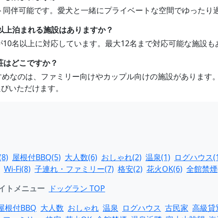
ペット同伴可能です。愛犬と一緒にプライベートな空間でゆったり
人以上泊まれる施設はありますか？
軒が10名以上に対応しています。最大12名まで対応可能な施設
荘はどこですか？
すすめなのは、ファミリー向けやカップル向けの施設があります
選びいただけます。
8)
屋根付BBQ(5)
大人数(6)
おしゃれ(2)
温泉(1)
ログハウス(1
Wi-Fi(8)
子連れ・ファミリー(7)
格安(2)
花火OK(6)
全館禁煙(
イトメニュー
ドッグラン TOP
屋根付BBQ
大人数
おしゃれ
温泉
ログハウス
古民家
高級貸