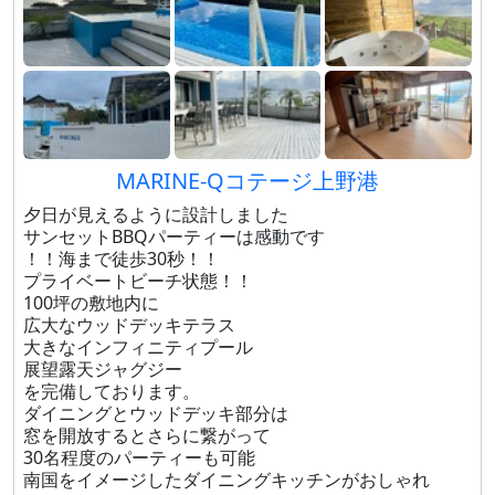
MARINE-Qコテージ上野港
夕日が見えるように設計しました
サンセットBBQパーティーは感動です
！！海まで徒歩30秒！！
プライベートビーチ状態！！
100坪の敷地内に
広大なウッドデッキテラス
大きなインフィニティプール
展望露天ジャグジー
を完備しております。
ダイニングとウッドデッキ部分は
窓を開放するとさらに繋がって
30名程度のパーティーも可能
南国をイメージしたダイニングキッチンがおしゃれ