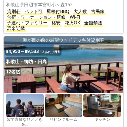
和歌山県田辺市本宮町小々森162
貸別荘
ペット可
屋根付BBQ
大人数
古民家
合宿・ワーケーション・研修
Wi-Fi
子連れ・ファミリー
格安
花火OK
全館禁煙
温泉近隣
海が目の前の展望ウッドデッキ付貸別荘
¥4,950～¥9,533
1人あたり目安
和歌山・御坊・日高
12名迄
皆で素敵なひととき
リビングルーム
キッチン
を…