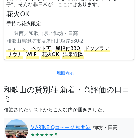
子”。そんな非日常が、ここにはあります。
花火OK
手持ち花火限定
関西／和歌山県／御坊・日高
和歌山県御坊市塩屋町北塩屋580-2
コテージ
ペット可
屋根付BBQ
ドッグラン
サウナ
Wi-Fi
花火OK
温泉近隣
地図表示
和歌山の貸別荘 新着・高評価の口コ
ミ
宿泊されたゲストからこんな声が届きました。
MARINE-Qコテージ 楠井港
御坊・日高
★★★★★ 5