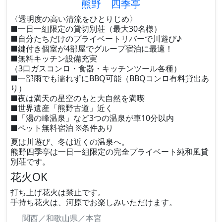
熊野 四季亭
〈透明度の高い清流をひとりじめ〉
■一日一組限定の貸切別荘（最大30名様）
■自分たちだけのプライベートリバーで川遊び♪
■鍵付き個室が4部屋でグループ宿泊に最適！
■無料キッチン設備充実
（3口ガスコンロ・食器・キッチンツール各種）
■一部雨でも濡れずにBBQ可能（BBQコンロ有料貸出あ
り）
■夜は満天の星空のもと大自然を満喫
■世界遺産「熊野古道」近く
■「湯の峰温泉」など3つの温泉が車10分以内
■ペット無料宿泊 ※条件あり
夏は川遊び、冬は近くの温泉へ。
熊野四季亭は一日一組限定の完全プライベート純和風貸
別荘です。
花火OK
打ち上げ花火は禁止です。
手持ち花火は、河原でお楽しみいただけます。
関西／和歌山県／本宮