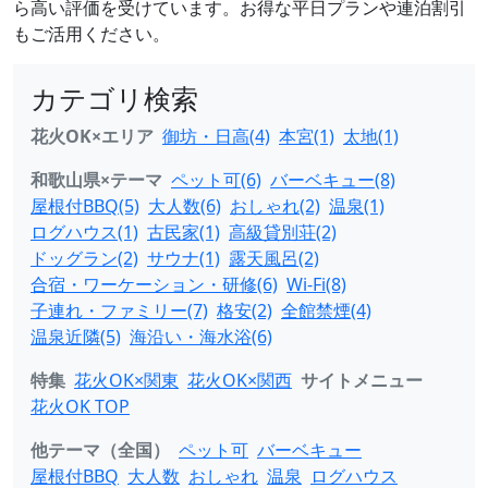
ら高い評価を受けています。お得な平日プランや連泊割引
もご活用ください。
カテゴリ検索
花火OK×エリア
御坊・日高(4)
本宮(1)
太地(1)
和歌山県×テーマ
ペット可(6)
バーベキュー(8)
屋根付BBQ(5)
大人数(6)
おしゃれ(2)
温泉(1)
ログハウス(1)
古民家(1)
高級貸別荘(2)
ドッグラン(2)
サウナ(1)
露天風呂(2)
合宿・ワーケーション・研修(6)
Wi-Fi(8)
子連れ・ファミリー(7)
格安(2)
全館禁煙(4)
温泉近隣(5)
海沿い・海水浴(6)
特集
花火OK×関東
花火OK×関西
サイトメニュー
花火OK TOP
他テーマ（全国）
ペット可
バーベキュー
屋根付BBQ
大人数
おしゃれ
温泉
ログハウス