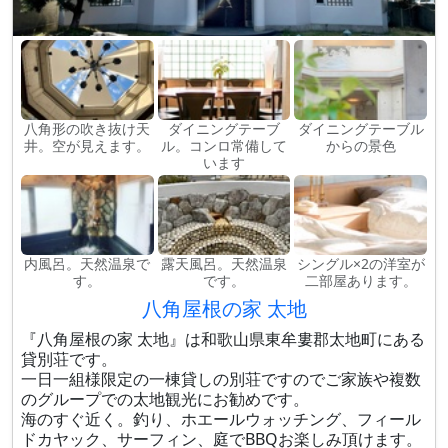
八角形の吹き抜け天
ダイニングテーブ
ダイニングテーブル
井。空が見えます。
ル。コンロ常備して
からの景色
います
内風呂。天然温泉で
露天風呂。天然温泉
シングル×2の洋室が
す。
です。
二部屋あります。
八角屋根の家 太地
『八角屋根の家 太地』は和歌山県東牟婁郡太地町にある
貸別荘です。
一日一組様限定の一棟貸しの別荘ですのでご家族や複数
のグループでの太地観光にお勧めです。
海のすぐ近く。釣り、ホエールウォッチング、フィール
ドカヤック、サーフィン、庭でBBQお楽しみ頂けます。