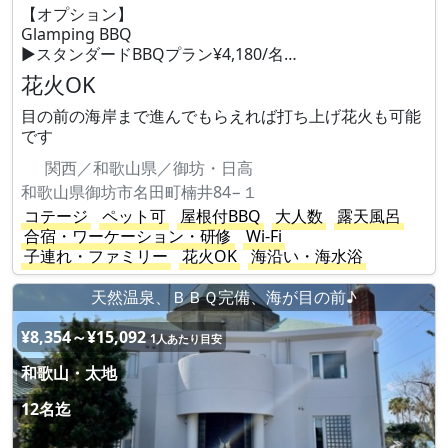
【オプション】
Glamping BBQ
▶︎スタンダードBBQプラン¥4,180/名…
花火OK
目の前の海岸まで進んでもらえれば打ち上げ花火も可能
です
関西／和歌山県／御坊・日高
和歌山県御坊市名田町楠井84−１
コテージ
ペット可
屋根付BBQ
大人数
露天風呂
合宿・ワーケーション・研修
Wi-Fi
子連れ・ファミリー
花火OK
海沿い・海水浴
天然温泉、ＢＢＱ完備、海が目の前♪
¥8,354～¥15,092
1人あたり目安
和歌山・太地
12名迄