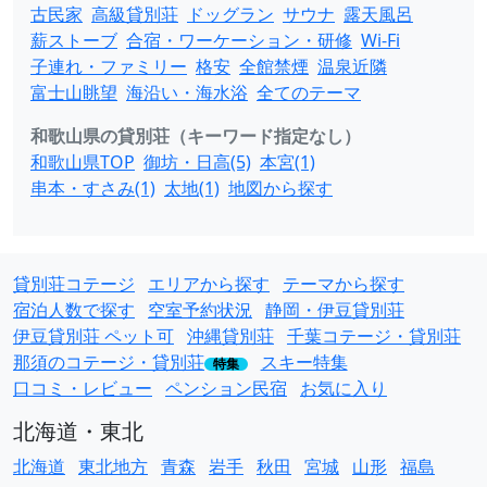
古民家
高級貸別荘
ドッグラン
サウナ
露天風呂
薪ストーブ
合宿・ワーケーション・研修
Wi-Fi
子連れ・ファミリー
格安
全館禁煙
温泉近隣
富士山眺望
海沿い・海水浴
全てのテーマ
和歌山県の貸別荘（キーワード指定なし）
和歌山県TOP
御坊・日高(5)
本宮(1)
串本・すさみ(1)
太地(1)
地図から探す
貸別荘コテージ
エリアから探す
テーマから探す
宿泊人数で探す
空室予約状況
静岡・伊豆貸別荘
伊豆貸別荘 ペット可
沖縄貸別荘
千葉コテージ・貸別荘
那須のコテージ・貸別荘
スキー特集
特集
口コミ・レビュー
ペンション民宿
お気に入り
北海道・東北
北海道
東北地方
青森
岩手
秋田
宮城
山形
福島