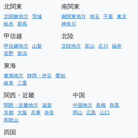
北関東
南関東
北関東地方
茨城
南関東地方
埼玉
千葉
東京
栃木
群馬
神奈川
甲信越
北陸
甲信越地方
山梨
北陸地方
富山
石川
福井
長野
新潟
東海
東海地方
静岡・伊豆
愛知
岐阜
三重
関西・近畿
中国
関西・近畿地方
滋賀
中国地方
島根
鳥取
京都
大阪
兵庫
奈良
岡山
広島
山口
和歌山
四国