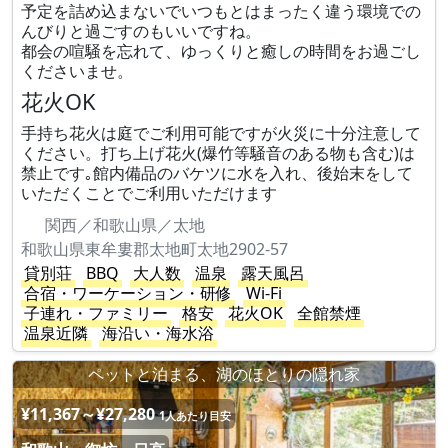
予定を詰め込まないでいつもとはまったく違う環境での
んびりと過ごすのもいいですね。
都会の喧騒を忘れて、ゆっくりと癒しの時間をお過ごし
くださいませ。
花火OK
手持ち花火は庭でご利用可能ですが火災に十分注意して
ください。打ち上げ花火(爆竹等騒音のある物も含む)は
禁止です｡館内備品のバケツに水を入れ、後始末をして
いただくことでご利用いただけます
関西／和歌山県／太地
和歌山県東牟婁郡太地町太地2902-57
貸別荘
BBQ
大人数
温泉
露天風呂
合宿・ワーケーション・研修
Wi-Fi
子連れ・ファミリー
格安
花火OK
全館禁煙
温泉近隣
海沿い・海水浴
ペットと泊まる、湖のほとりの隠れ家
¥11,367～¥27,280
1人あたり目安