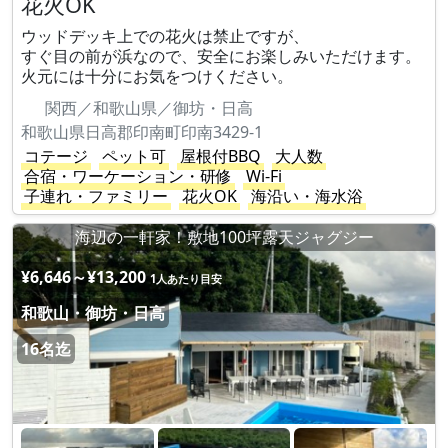
花火OK
ウッドデッキ上での花火は禁止ですが、
すぐ目の前が浜なので、安全にお楽しみいただけます。
火元には十分にお気をつけください。
関西／和歌山県／御坊・日高
和歌山県日高郡印南町印南3429-1
コテージ
ペット可
屋根付BBQ
大人数
合宿・ワーケーション・研修
Wi-Fi
子連れ・ファミリー
花火OK
海沿い・海水浴
海辺の一軒家！敷地100坪露天ジャグジー
¥6,646～¥13,200
1人あたり目安
和歌山・御坊・日高
16名迄