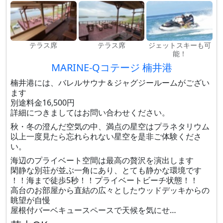
テラス席
テラス席
ジェットスキーも可
能！
MARINE-Qコテージ 楠井港
楠井港には、バレルサウナ＆ジャグジールームがござい
ます
別途料金16,500円
詳細につきましてはお問い合わせください。
秋・冬の澄んだ空気の中、満点の星空はプラネタリウム
以上一度見たら忘れられない星空を是非ご体験くださ
い。
海辺のプライベート空間は最高の贅沢を演出します
閑静な別荘が並ぶ一角にあり、とても静かな環境です
！！海まで徒歩5秒！！プライベートビーチ状態！！
高台のお部屋から直結の広々としたウッドデッキからの
眺望が自慢
屋根付バーベキュースペースで天候を気にせ…