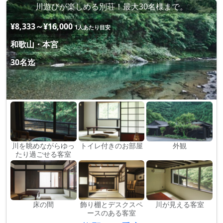
川遊びが楽しめる別荘！最大30名様まで。
¥8,333～¥16,000
1人あたり目安
和歌山・本宮
30名迄
川を眺めながらゆっ
トイレ付きのお部屋
外観
たり過ごせる客室
床の間
飾り棚とデスクスペ
川が見える客室
ースのある客室