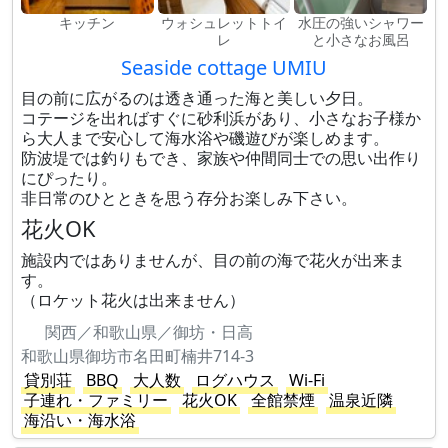
キッチン
ウォシュレットトイ
水圧の強いシャワー
レ
と小さなお風呂
Seaside cottage UMIU
目の前に広がるのは透き通った海と美しい夕日。
コテージを出ればすぐに砂利浜があり、小さなお子様か
ら大人まで安心して海水浴や磯遊びが楽しめます。
防波堤では釣りもでき、家族や仲間同士での思い出作り
にぴったり。
非日常のひとときを思う存分お楽しみ下さい。
花火OK
施設内ではありませんが、目の前の海で花火が出来ま
す。
（ロケット花火は出来ません）
関西／和歌山県／御坊・日高
和歌山県御坊市名田町楠井714-3
貸別荘
BBQ
大人数
ログハウス
Wi-Fi
子連れ・ファミリー
花火OK
全館禁煙
温泉近隣
海沿い・海水浴