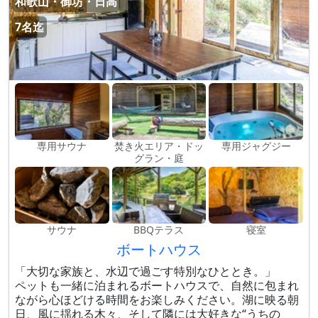
和歌山・御坊・日高
7名迄
専用サウナ
焚き火エリア・ドッ
専用ジャグジー
グラン・庭
サウナ
BBQテラス
寝室
ボートハウス
「大切な家族と、水辺で過ごす特別なひととき。」
ペットも一緒に泊まれるボートハウスで、自然に包まれ
ながら心ほどける時間をお楽しみください。湖に映る朝
日、風に揺れる木々、そして隣には大好きな“うちの