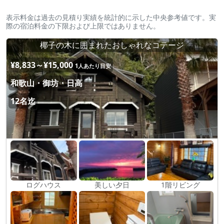
表示料金は過去の見積り実績を統計的に示した中央参考値です。実
際の宿泊料金の下限および上限ではありません。
椰子の木に囲まれたおしゃれなコテージ
¥8,833～¥15,000
1人あたり目安
和歌山・御坊・日高
12名迄
ログハウス
美しい夕日
1階リビング