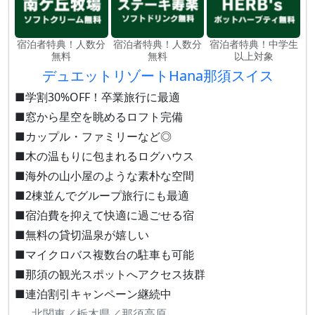
宿泊者特典！人数分
宿泊者特典！人数分
宿泊者特典！中学生
無料
無料
以上対象
デュエットリゾートHana那須スイス
■学割30%OFF！卒業旅行に最適
■窓から星空を眺めるロフト完備
■カップル・ファミリーなど◎
■木の温もりに包まれるログハウス
■海外の山小屋のような素朴な空間
■2棟並んでグループ旅行にも最適
■宿泊費を抑えて快適に過ごせる宿
■無料の貸切温泉が嬉しい
■マイクロバス複数台の駐車も可能
■那須の観光スポットへアクセス抜群
■連泊割引キャンペーン継続中
北関東／栃木県／那須高原