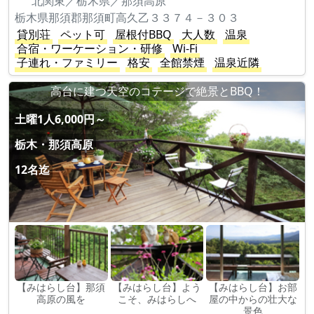
北関東／栃木県／那須高原
栃木県那須郡那須町高久乙３３７４－３０３
貸別荘
ペット可
屋根付BBQ
大人数
温泉
合宿・ワーケーション・研修
Wi-Fi
子連れ・ファミリー
格安
全館禁煙
温泉近隣
高台に建つ天空のコテージで絶景とBBQ！
土曜1人6,000円～
栃木・那須高原
12名迄
【みはらし台】那須
【みはらし台】よう
【みはらし台】お部
高原の風を
こそ、みはらしへ
屋の中からの壮大な
景色