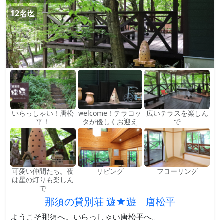
12名迄
いらっしゃい！唐松
welcome！テラコッ
広いテラスを楽しん
平！
タが優しくお迎え
で
可愛い仲間たち。夜
リビング
フローリング
は星の灯りも楽しん
で
那須の貸別荘 遊★遊 唐松平
ようこそ那須へ。いらっしゃい唐松平へ。