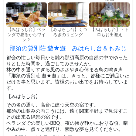
【みはらし台】ベラ
【みはらし台】くつ
【みはらし台】トト
ンダで昼るからワイ
ろぎのリビング
ロもお出迎え
ン？
那須の貸別荘 遊★遊 みはらし台＆もみじ
都会の忙しい毎日から離れ那須高原の自然の中でゆった
りとした時間を、過ごしてみませんか。
林の中を通りすぎる風のささやき心休まる鳥の鳴き声
「那須の貸別荘 遊★遊」は、きっと、皆様にご満足いた
だける事と思います。皆様のおい出でをお待ちしていま
す。
【みはらし台】
その名の通り、高台に建つ天空の宿です。
那須の山並みの向こうには、遠く関東平野まで見渡すこ
との出来る絶景の宿です。
ベランダでの楽しいBBQ、夜の帳が静かにおりる頃、暗
やみの中、点々と遠灯り、素敵な夢を見てください。