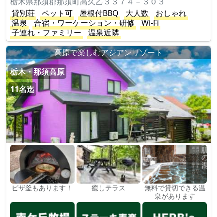
栃木県那須郡那須町高久乙３３７４－３０３
貸別荘
ペット可
屋根付BBQ
大人数
おしゃれ
温泉
合宿・ワーケーション・研修
Wi-Fi
子連れ・ファミリー
温泉近隣
高原で楽しむアジアンリゾート
栃木・那須高原
11名迄
ピザ釜もあります！
癒しテラス
無料で貸切できる温
泉があります