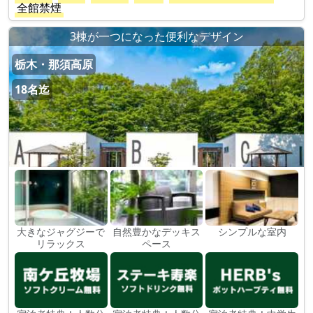
全館禁煙
3棟が一つになった便利なデザイン
栃木・那須高原
18名迄
大きなジャグジーで
自然豊かなデッキス
シンプルな室内
リラックス
ペース