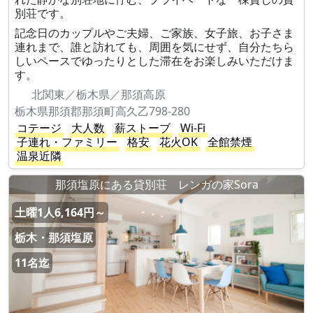
別荘です。
記念日のカップルやご夫婦、ご家族、女子旅、お子さま
連れまで、誰と訪れても、周囲を気にせず、自分たちら
しいペースでゆったりとした滞在をお楽しみいただけま
す。
北関東／栃木県／那須高原
栃木県那須郡那須町高久乙798-280
コテージ
大人数
薪ストーブ
Wi-Fi
子連れ・ファミリー
格安
花火OK
全館禁煙
温泉近隣
那須塩原にある貸別荘 レンガの家Sora
土曜1人6,164円～
栃木・那須塩原
11名迄