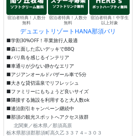
宿泊者特典！人数分
宿泊者特典！人数分
宿泊者特典！中学生
無料
無料
以上対象
デュエットリゾートHANA那須バリ
■学割30%OFF！卒業旅行人最適
■森に面した広いデッキでBBQ
■バリ島を感じるインテリア
■車通りが少ない静かなエリア
■アジアンオールドバザール車で5分
■大きな貸切温泉でリフレッシュ
■ファミリーにもちょうど良いサイズ
■隣接する施設を利用すると大人数ok
■連泊割引キャンペーン継続中
■那須の観光スポットへアクセス抜群
北関東／栃木県／那須高原
栃木県那須郡那須町高久乙３３７４−３０３