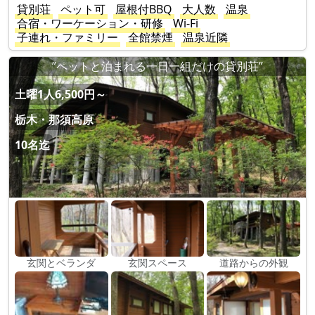
貸別荘
ペット可
屋根付BBQ
大人数
温泉
合宿・ワーケーション・研修
Wi-Fi
子連れ・ファミリー
全館禁煙
温泉近隣
”ペットと泊まれる一日一組だけの貸別荘”
土曜1人6,500円～
栃木・那須高原
10名迄
玄関とベランダ
玄関スペース
道路からの外観