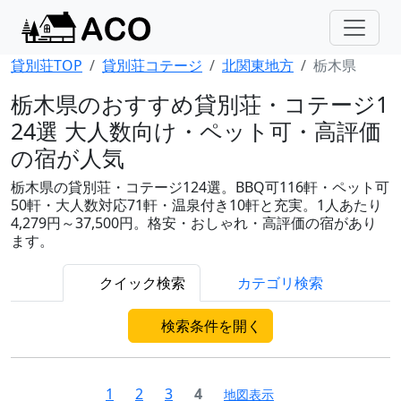
貸別荘TOP
貸別荘コテージ
北関東地方
栃木県
栃木県のおすすめ貸別荘・コテージ1
24選 大人数向け・ペット可・高評価
の宿が人気
栃木県の貸別荘・コテージ124選。BBQ可116軒・ペット可
50軒・大人数対応71軒・温泉付き10軒と充実。1人あたり
4,279円～37,500円。格安・おしゃれ・高評価の宿があり
ます。
クイック検索
カテゴリ検索
検索条件を開く
1
2
3
4
地図表示