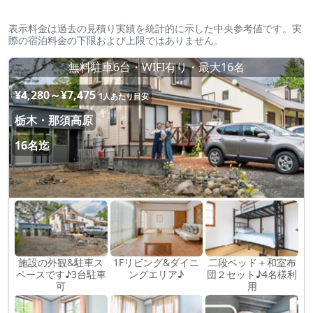
表示料金は過去の見積り実績を統計的に示した中央参考値です。実
際の宿泊料金の下限および上限ではありません。
無料駐車6台・WIFI有り・最大16名
¥4,280～¥7,475
1人あたり目安
栃木・那須高原
16名迄
施設の外観&駐車ス
1Fリビング&ダイニ
二段ベッド＋和室布
ペースです♪3台駐車
ングエリア♪
団２セット♪4名様利
可
用