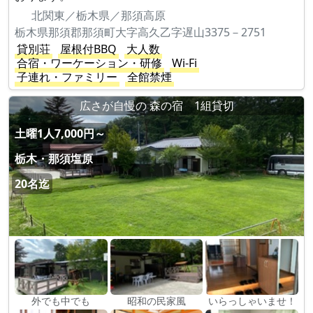
北関東／栃木県／那須高原
栃木県那須郡那須町大字高久乙字遅山3375－2751
貸別荘
屋根付BBQ
大人数
合宿・ワーケーション・研修
Wi-Fi
子連れ・ファミリー
全館禁煙
広さが自慢の 森の宿 1組貸切
土曜1人7,000円～
栃木・那須塩原
20名迄
外でも中でも
昭和の民家風
いらっしゃいませ！