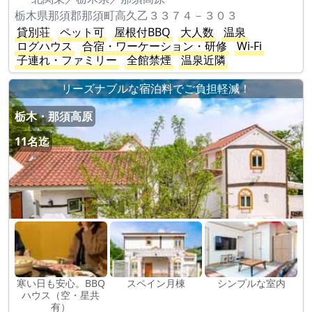
栃木県那須郡那須町高久乙３３７４－３０３
貸別荘
ペット可
屋根付BBQ
大人数
温泉
ログハウス
合宿・ワーケーション・研修
Wi-Fi
子連れ・ファミリー
全館禁煙
温泉近隣
リーズナブルな宿泊料でご負担軽減！
栃木・那須高原
11名迄
寒い日も安心。BBQ
スペイン月棟
シンプルな室内
ハウス（空・星共
有）