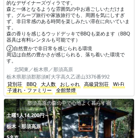
的なデザイナーズヴィラです。
森と一体となるような雰囲気の中お過ごしいただけま
す。グループ旅行や家族旅行でも、周囲を気にしすぎ
ず、非日常感のある時間を楽しみたい滞在に向いていま
す。
森の香りを感じるウッドデッキでBBQも楽めます（BBQ
器具は有料レンタルも可能です）
②自然豊かで非日常を感じられる環境
周辺は自然の豊かさが感じられる、落ち着いた環境で
す。
北関東／栃木県／那須高原
栃木県那須郡那須町大字高久乙遅山3376番992
貸別荘
BBQ
大人数
おしゃれ
高級貸別荘
Wi-Fi
子連れ・ファミリー
全館禁煙
那須高原の森の中で心地よく暮らす宿
土曜1人14,200円～
栃木・那須高原
5名迄