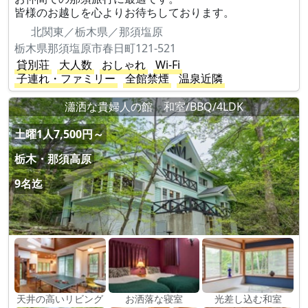
皆様のお越しを心よりお待ちしております。
北関東／栃木県／那須塩原
栃木県那須塩原市春日町121-521
貸別荘
大人数
おしゃれ
Wi-Fi
子連れ・ファミリー
全館禁煙
温泉近隣
瀟洒な貴婦人の館 和室/BBQ/4LDK
土曜1人7,500円～
栃木・那須高原
9名迄
天井の高いリビング
お洒落な寝室
光差し込む和室