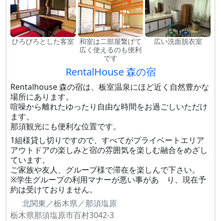
ひろびろとした客室
和室は二部屋繋げて
広い洗面脱衣室
広く使えるのも便利
です
RentalHouse 森の宿
Rentalhouse 森の宿は、板室温泉にほど近く自然豊かな
場所にあります。
喧噪から離れたゆったり自由な時間をお過ごしいただけ
ます。
那須観光にも便利な位置です。
1組様貸し切りですので、すべてがプライベートエリア
アウトドアの楽しみと宿の雰囲気を楽しむ融合をめざし
ています。
ご家族や友人、グループ様で滞在を楽しんで下さい。
※学生グループの利用マナーが悪い事があ り、現在予
約は受けておりません。
北関東／栃木県／那須塩原
栃木県那須塩原市百村3042-3