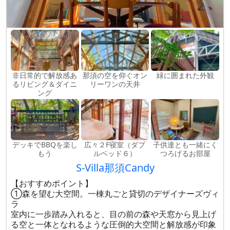
非日常的で解放感あ
那須の空を仰ぐオン
緑に囲まれた外観
るリビング＆ダイニ
リーワンの天井
ング
デッキでBBQを楽し
広々２F寝室（ダブ
子供達とも一緒にく
もう
ルベッド６）
つろげるお部屋
S-Villa那須Candy
【おすすめポイント】
①森を望む大空間。一棟丸ごと貸切のデザイナーズヴィ
ラ
室内に一歩踏み入れると、目の前の森や天窓から見上げ
る空と一体となれるような圧倒的大空間と解放感が印象