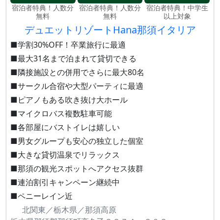
宿泊者特典！人数分
宿泊者特典！人数分
宿泊者特典！中学生
無料
無料
以上対象
デュエットリゾートHana那須イタリア
■学割30%OFF！卒業旅行に最適
■最大31名まで泊まれて貸切できる
■隣接施設との併用でさらに最大80名
■サークル合宿や大型パーティに最適
■ピアノもある吹き抜け大ホール
■マイクロバス複数駐車可能
■各部屋にバストイレは嬉しい
■男女グループも安心の独立した個室
■大きな貸切温泉でリラックス
■那須の観光スポットへアクセス抜群
■連泊割引キャンペーン継続中
■ペニーレイン近
北関東／栃木県／那須高原