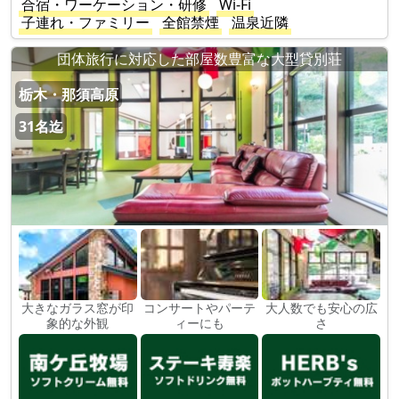
合宿・ワーケーション・研修
Wi-Fi
子連れ・ファミリー
全館禁煙
温泉近隣
団体旅行に対応した部屋数豊富な大型貸別荘
栃木・那須高原
31名迄
大きなガラス窓が印
コンサートやパーテ
大人数でも安心の広
象的な外観
ィーにも
さ