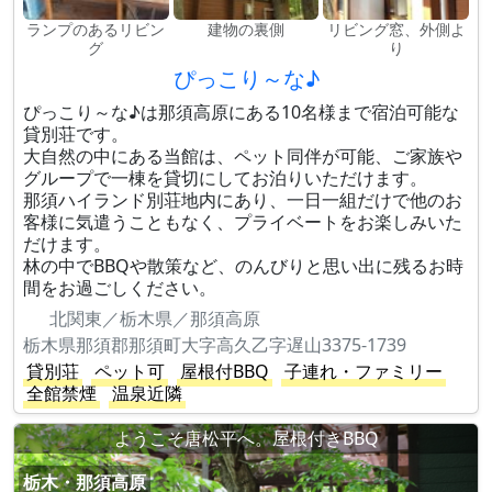
ランプのあるリビン
建物の裏側
リビング窓、外側よ
グ
り
ぴっこり～な♪
ぴっこり～な♪は那須高原にある10名様まで宿泊可能な
貸別荘です。
大自然の中にある当館は、ペット同伴が可能、ご家族や
グループで一棟を貸切にしてお泊りいただけます。
那須ハイランド別荘地内にあり、一日一組だけで他のお
客様に気遣うこともなく、プライベートをお楽しみいた
だけます。
林の中でBBQや散策など、のんびりと思い出に残るお時
間をお過ごしください。
北関東／栃木県／那須高原
栃木県那須郡那須町大字高久乙字遅山3375-1739
貸別荘
ペット可
屋根付BBQ
子連れ・ファミリー
全館禁煙
温泉近隣
ようこそ唐松平へ。屋根付きBBQ
栃木・那須高原