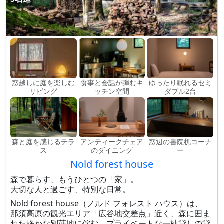
窓越しに庭を楽しむ
食事と会話が弾むキ
ゆったり眠れるセミ
リビング
ッチン空間
ダブル2台
森と庭を感じるテラ
アンティークチェア
窓辺の書院机コーナ
ス
のダイニング
ー
Nold forest house
森で暮らす、もうひとつの「家」。
大切な人と過ごす、特別な日常。
Nold forest house（ノルド フォレスト ハウス）は、
那須高原の観光エリア「広谷地交差点」近く、森に囲ま
れた静かな別荘地に佇む、プライベートな一棟貸しの貸