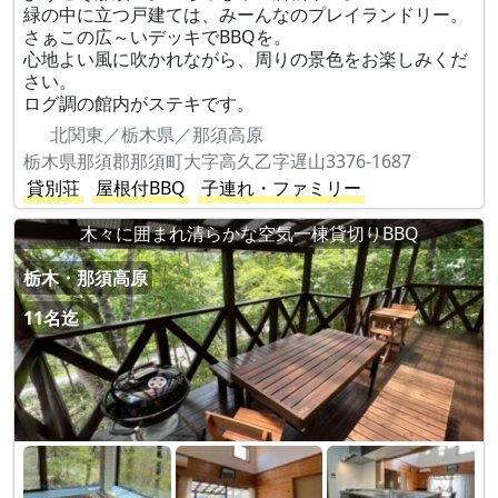
緑の中に立つ戸建ては、みーんなのプレイランドリー。
さぁこの広～いデッキでBBQを。
心地よい風に吹かれながら、周りの景色をお楽しみくだ
さい。
ログ調の館内がステキです。
北関東／栃木県／那須高原
栃木県那須郡那須町大字高久乙字遅山3376-1687
貸別荘
屋根付BBQ
子連れ・ファミリー
木々に囲まれ清らかな空気一棟貸切りBBQ
栃木・那須高原
11名迄