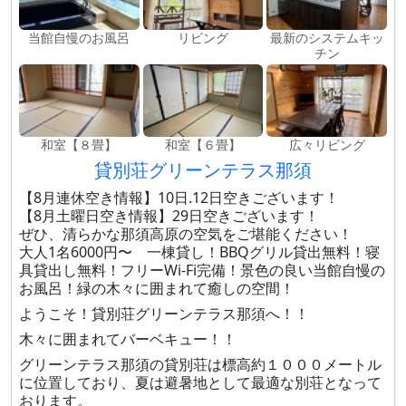
当館自慢のお風呂
リビング
最新のシステムキッ
チン
和室【８畳】
和室【６畳】
広々リビング
貸別荘グリーンテラス那須
【8月連休空き情報】10日.12日空きございます！
【8月土曜日空き情報】29日空きございます！
ぜひ、清らかな那須高原の空気をご堪能ください！
大人1名6000円〜 一棟貸し！BBQグリル貸出無料！寝
具貸出し無料！フリーWi-Fi完備！景色の良い当館自慢の
お風呂！緑の木々に囲まれて癒しの空間！
ようこそ！貸別荘グリーンテラス那須へ！！
木々に囲まれてバーベキュー！！
グリーンテラス那須の貸別荘は標高約１０００メートル
に位置しており、夏は避暑地として最適な別荘となって
おります。