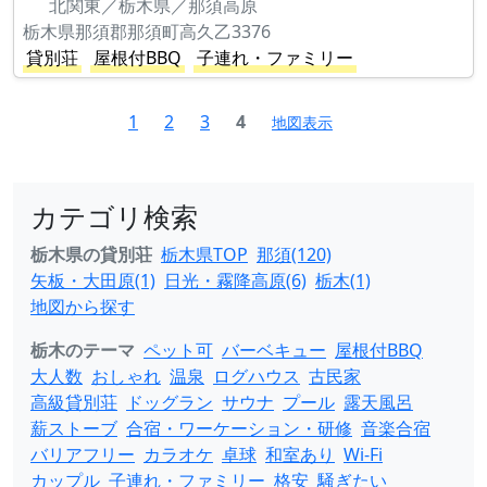
北関東／栃木県／那須高原
栃木県那須郡那須町高久乙3376
貸別荘
屋根付BBQ
子連れ・ファミリー
1
2
3
4
地図表示
カテゴリ検索
栃木県の貸別荘
栃木県TOP
那須(120)
矢板・大田原(1)
日光・霧降高原(6)
栃木(1)
地図から探す
栃木のテーマ
ペット可
バーベキュー
屋根付BBQ
大人数
おしゃれ
温泉
ログハウス
古民家
高級貸別荘
ドッグラン
サウナ
プール
露天風呂
薪ストーブ
合宿・ワーケーション・研修
音楽合宿
バリアフリー
カラオケ
卓球
和室あり
Wi-Fi
カップル
子連れ・ファミリー
格安
騒ぎたい