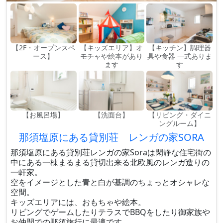
【2F・オープンスペ
【キッズエリア】オ
【キッチン】調理器
ース】
モチャや絵本があり
具や食器 一式ありま
ます
す
【お風呂場】
【洗面台】
【リビング・ダイニ
ングルーム】
那須塩原にある貸別荘 レンガの家SORA
那須塩原にある貸別荘レンガの家Soraは閑静な住宅街の
中にある一棟まるまる貸切出来る北欧風のレンガ造りの
一軒家。
空をイメージとした青と白が基調のちょっとオシャレな
空間。
キッズエリアには、おもちゃや絵本。
リビングでゲームしたりテラスでBBQをしたり御家族や
お仲間での那須旅行に最適です。