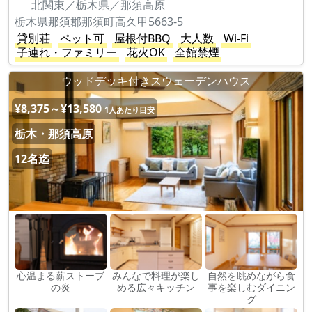
北関東／栃木県／那須高原
栃木県那須郡那須町高久甲5663-5
貸別荘
ペット可
屋根付BBQ
大人数
Wi-Fi
子連れ・ファミリー
花火OK
全館禁煙
ウッドデッキ付きスウェーデンハウス
¥8,375～¥13,580
1人あたり目安
栃木・那須高原
12名迄
心温まる薪ストーブ
みんなで料理が楽し
自然を眺めながら食
の炎
める広々キッチン
事を楽しむダイニン
グ