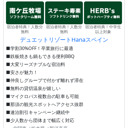
宿泊者特典！人数分
宿泊者特典！人数分
宿泊者特典！中学生
無料
無料
以上対象
デュエットリゾートHanaスペイン
■学割30%OFF！卒業旅行に最適
■鉄板焼きも鍋もできる便利BBQ
■大変リーズナブルな宿泊料
■安さが魅力！
■仲良しグループで付かず離れず滞在
■無料の貸切温泉が嬉しい
■マイクロバス複数台の駐車も可能
■那須の観光スポットへアクセス抜群
■連泊割引キャンペーン継続中
■少人数から団体まで幅広く対応