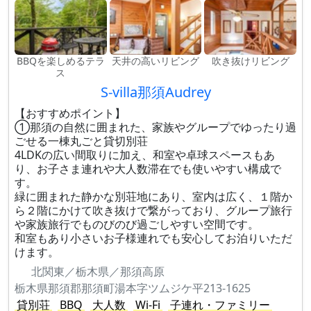
BBQを楽しめるテラ
天井の高いリビング
吹き抜けリビング
ス
S-villa那須Audrey
【おすすめポイント】
①那須の自然に囲まれた、家族やグループでゆったり過
ごせる一棟丸ごと貸切別荘
4LDKの広い間取りに加え、和室や卓球スペースもあ
り、お子さま連れや大人数滞在でも使いやすい構成で
す。
緑に囲まれた静かな別荘地にあり、室内は広く、１階か
ら２階にかけて吹き抜けで繋がっており、グループ旅行
や家族旅行でものびのび過ごしやすい空間です。
和室もあり小さいお子様連れでも安心してお泊りいただ
けます。
北関東／栃木県／那須高原
栃木県那須郡那須町湯本字ツムジケ平213-1625
貸別荘
BBQ
大人数
Wi-Fi
子連れ・ファミリー