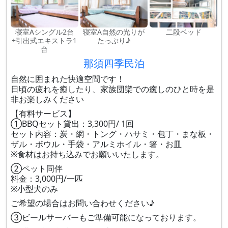
寝室Aシングル2台
寝室A自然の光りが
二段ベッド
+引出式エキストラ1
たっぷり♪
台
那須四季民泊
自然に囲まれた快適空間です！
日頃の疲れを癒したり、家族団欒での癒しのひと時を是
非お楽しみください
【有料サービス】
①BBQセット貸出：3,300円/ 1回
セット内容：炭・網・トング・ハサミ・包丁・まな板・
ザル・ボウル・手袋・アルミホイル・箸・お皿
※食材はお持ち込みでお願いいたします。
②ペット同伴
料金：3,000円/一匹
※小型犬のみ
ご希望の場合はお問い合わせください♪
③ビールサーバーもご準備可能になっております。