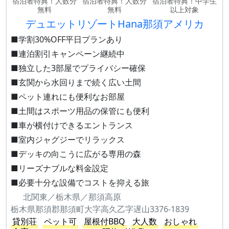
宿泊者特典！人数分
宿泊者特典！人数分
宿泊者特典！中学生
無料
無料
以上対象
デュエットリゾートHana那須アメリカ
■学割30%OFF平日プランあり
■連泊割引キャンペーン継続中
■独立した3部屋でプライバシー確保
■玄関から水回りまで続く広い土間
■ペット連れにも便利なお部屋
■土間はスポーツ用品の保管にも便利
■車が横付けできるエントランス
■室内ジャグジーでリラックス
■デッキの向こうに広がる専用の森
■リーズナブルな料金設定
■必要十分な設備でコストを抑える旅
北関東／栃木県／那須高原
栃木県那須郡那須町大字高久乙字遅山3376-1839
貸別荘
ペット可
屋根付BBQ
大人数
おしゃれ