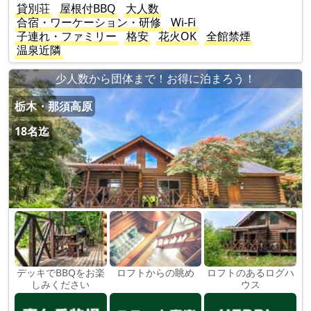
貸別荘
屋根付BBQ
大人数
合宿・ワーケーション・研修
Wi-Fi
子連れ・ファミリー
格安
花火OK
全館禁煙
温泉近隣
少人数から団体まで！お得に泊まろう！
栃木・那須高原
18名迄
デッキでBBQをお楽
ロフトからの眺め
ロフトのあるログハ
しみください
ウス