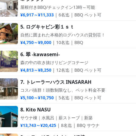
屋根付きBBQ/チェックイン13時～可能
¥6,917～¥11,333
| 6名迄 | BBQ ペット可
5. ログキャビン彩１ｓｔ
自然に囲まれた本格的ログハウスの貸別荘！
¥4,750～¥9,000
| 10名迄 | BBQ
6. 翠 -kawasemi-
森の中の吹き抜けリビングコテージ
¥4,813～¥8,250
| 12名迄 | BBQ ペット可
7. トレーラーハウス INASARAH
コスパ抜群！頭数制限なし、ペット料金不要
¥5,100～¥10,750
| 5名迄 | BBQ ペット可
8. Kito NASU
サウナ棟｜水風呂｜薪ストーブ｜新築
¥13,743～¥20,425
| 8名迄 | BBQ サウナ