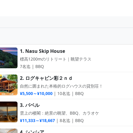
1. Nasu Skip House
標高1200mのリトリート｜眺望テラス
7名迄 | BBQ
2. ログキャビン彩２ｎｄ
自然に囲まれた本格的ログハウスの貸別荘！
¥5,500～¥10,000
| 10名迄 | BBQ
3. バベル
雲上の楼閣：絶景の眺望、BBQ、カラオケ
¥11,333～¥18,667
| 8名迄 | BBQ
4. シンシア