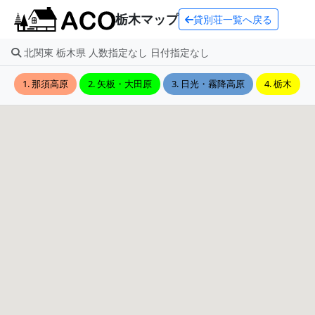
栃木マップ
貸別荘一覧へ戻る
北関東 栃木県 人数指定なし 日付指定なし
1. 那須高原
2. 矢板・大田原
3. 日光・霧降高原
4. 栃木