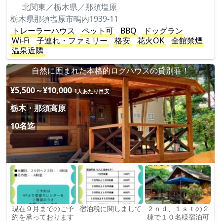
北関東／栃木県／那須塩原
栃木県那須塩原市鴫内1939-11
トレーラーハウス
ペット可
BBQ
ドッグラン
Wi-Fi
子連れ・ファミリー
格安
花火OK
全館禁煙
温泉近隣
自然に囲まれた本格的ログハウスの貸別荘！
¥5,500～¥10,000
1人あたり目安
栃木・那須高原
10名迄
現在９月までのご予
宿泊税に関しまして
２ｎｄ、１ｓｔの２
約を承っております
棟で１０名様宿泊可