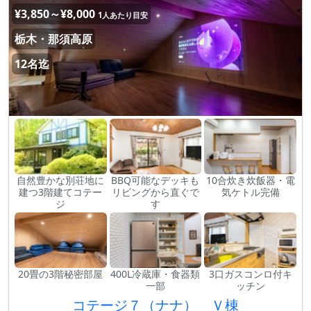
¥3,850～¥8,000
1人あたり目安
栃木・那須高原
12名迄
自然豊かな別荘地に
BBQ可能なデッキも
10合炊き炊飯器・電
建つ3階建てコテー
リビングから直ぐで
気ケトル完備
ジ
す
20畳の3階秘密部屋
400L冷蔵庫・食器類
3口ガスコンロ付キ
一部
ッチン
コテージ７（ナナ） Ｖ棟