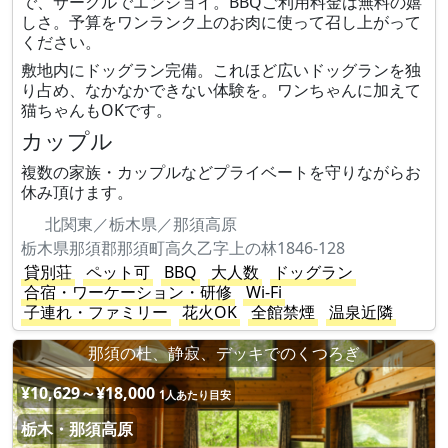
で、サークルでエンジョイ。BBQご利用料金は無料の嬉
しさ。予算をワンランク上のお肉に使って召し上がって
ください。
敷地内にドッグラン完備。これほど広いドッグランを独
り占め、なかなかできない体験を。ワンちゃんに加えて
猫ちゃんもOKです。
カップル
複数の家族・カップルなどプライベートを守りながらお
休み頂けます。
北関東／栃木県／那須高原
栃木県那須郡那須町高久乙字上の林1846-128
貸別荘
ペット可
BBQ
大人数
ドッグラン
合宿・ワーケーション・研修
Wi-Fi
子連れ・ファミリー
花火OK
全館禁煙
温泉近隣
那須の杜、静寂、デッキでのくつろぎ
¥10,629～¥18,000
1人あたり目安
栃木・那須高原