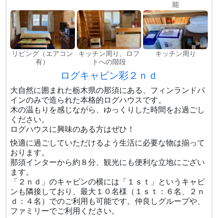
能
リビング（エアコン
キッチン周り、ロフ
キッチン周り
有）
トへの階段
ログキャビン彩２ｎｄ
大自然に囲まれた栃木県の那須にある、フィンランドパ
インのみで造られた本格的ログハウスです。
木の温もりを感じながら、ゆっくりした時間をお過ごし
ください。
ログハウスに興味のある方はぜひ！
快適に過ごしていただけるよう生活に必要な物は揃って
おります。
那須インターから約８分、観光にも便利な立地にござい
ます。
「２ｎｄ」のキャビンの横には「１ｓｔ」というキャビ
ンも隣接しており、最大１０名様（１ｓｔ：６名、２ｎ
ｄ：４名）でのご利用も可能です。仲良しグループや、
ファミリーでご利用ください。