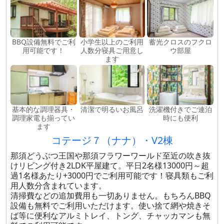
BBQ設備無料でご利
小学生以上のご利用
蓄光クロスのフクロ
用可能です！
人数分寝具ご用意し
ウ部屋
ます
基本的な調理器具・
清潔で明るいお風呂
洗濯機付きでご連泊
調理家電も揃ってい
時にも便利
ます
コテージ７（ナナ）・V2棟
那須どうぶつ王国や那須フラワーワールド至近の吹き抜
けリビング付き2LDK平屋建て。平日2名様13000円～超
過1名様あたり+3000円でご利用可能です！寝具類もご利
用人数分含まれています。
清掃費などの追加費用も一切ありません。もちろんBBQ
設備も無料でご利用いただけます。使い捨て網や焼きそ
ば等に便利なアルミトレイ、トング、チャッカマンも無