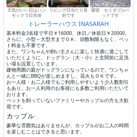
天気のいい日はハン
リビング日当たり良
寝室 セミダブルベ
モックで日光浴
好です
ッドです
トレーラーハウス INASARAH
基本料金3名様で平日￥16000、休日／休前日￥20000。
さらに、小型～大型犬までＯＫ、頭数制限もなく、ペッ
ト料金も不要です。
また、ワンちゃんや飼い主さんに楽しく快適に過ごして
いただくように、ドッグラン（大・小）と玄関前に足洗
い場を設置しています。
建物周囲の庭がドッグランになっているので、ワンちゃ
んと一緒にBBQが楽しめますし、花火もＯＫです。
お一人様・お二人様でもご利用しやすいよう少人数割引
もあり、お一人利用のお客様にも多数ご利用いただいて
おります。
ペットを飼っていないファミリーやカップルの方も大歓
迎です。
カップル
豪華な雰囲気はありませんが、カップルがお二人の時間
を楽しむことはできると思います。