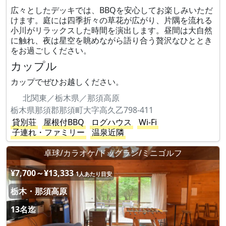
広々としたデッキでは、BBQを安心してお楽しみいただ
けます。庭には四季折々の草花が広がり、片隅を流れる
小川がリラックスした時間を演出します。昼間は大自然
に触れ、夜は星空を眺めながら語り合う贅沢なひととき
をお過ごしください。
カップル
カップでぜひお越しください。
北関東／栃木県／那須高原
栃木県那須郡那須町大字高久乙798-411
貸別荘
屋根付BBQ
ログハウス
Wi-Fi
子連れ・ファミリー
温泉近隣
卓球/カラオケ/ドッグラン/ミニゴルフ
¥7,700～¥13,333
1人あたり目安
栃木・那須高原
13名迄