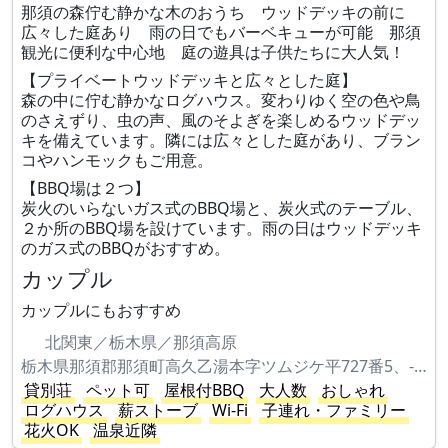
那須の森佇む静かな木のおうち ウッドデッキの前に
広々した庭あり 雨の日でもバーベキューが可能 那須
観光に便利な中心地 庭の遊具は子供たちに大人気！
【プライベートウッドデッキと広々とした庭】
森の中に佇む静かなログハウス。変わりゆく空の色や鳥
のさえずり、虫の声、風のそよぎを楽しめるウッドデッ
キを備えています。隣には広々とした庭があり、ブラン
コやハンモックもご用意。
【BBQ場は２つ】
炭火のいらないガス式のBBQ場と、炭火式のテーブル、
２か所のBBQ場を設けています。雨の日はウッドデッキ
のガス式のBBQがおすすめ。
カップル
カップルにもおすすめ
北関東／栃木県／那須高原
栃木県那須郡那須町高久乙湯本字ツムジケ平727番5、-11
貸別荘
ペット可
屋根付BBQ
大人数
おしゃれ
ログハウス
薪ストーブ
Wi-Fi
子連れ・ファミリー
花火OK
温泉近隣