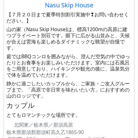
Nasu Skip House
【７月２０日まで夏季特別割引実施中❢お問い合わせく
ださい。】
山の家（Nasu Skip House)は、標高1200mの高原に建
つプライベート別荘です。眼下に広がる山並みと、天候
が合えば雲海も楽しめるダイナミックな眺望が自慢で
す。
庭ではBBQコンロを囲みながら、澄んだ空気の中でゆっ
たりとお食事をお楽しみいただけます。室内には石風呂
をご用意しており、ハイキングや観光の後に、温泉気分
で体を温めていただけます。
静かに過ごしたいカップルから、ご家族・ご友人グルー
プまで、「高原で非日常を味わいたい方」におすすめの
山のロッジです。
カップル
とてもロマンチックな場所です。
北関東／栃木県／那須高原
栃木県那須郡那須町高久乙1865-90