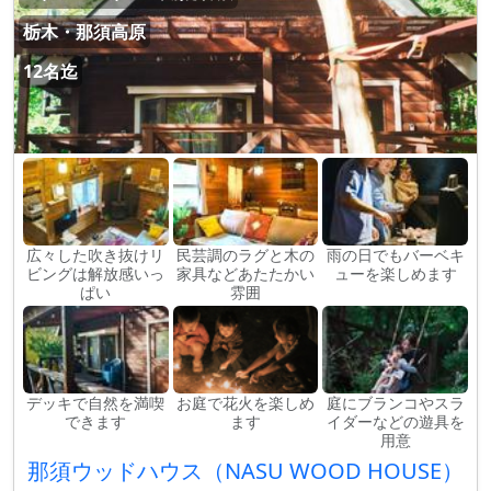
栃木・那須高原
12名迄
広々した吹き抜けリ
民芸調のラグと木の
雨の日でもバーベキ
ビングは解放感いっ
家具などあたたかい
ューを楽しめます
ぱい
雰囲
デッキで自然を満喫
お庭で花火を楽しめ
庭にブランコやスラ
できます
ます
イダーなどの遊具を
用意
那須ウッドハウス（NASU WOOD HOUSE）