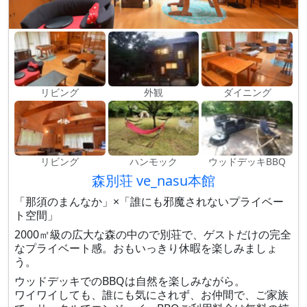
リビング
外観
ダイニング
リビング
ハンモック
ウッドデッキBBQ
森別荘 ve_nasu本館
「那須のまんなか」×「誰にも邪魔されないプライベー
ト空間」
2000㎡級の広大な森の中ので別荘で、ゲストだけの完全
なプライベート感。おもいっきり休暇を楽しみましょ
う。
ウッドデッキでのBBQは自然を楽しみながら。
ワイワイしても、誰にも気にされず、お仲間で、ご家族