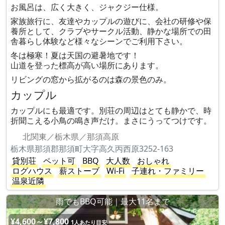
お風呂は、広く大きく、ジャクジー仕様。
家族旅行に、友達やカップルの遊びに、会社の研修や保
養所として、クラブやサークル活動、静かな場所での田
舎暮らし体験など様々なシーンでご利用下さい。
冬は極寒！夏は天国の避暑地です！
山道を登った標高が高い場所にあります。
リビングの窓から拡がるのは森の景色のみ。
カップル
カップルにも最適です。別荘の周辺はとても静かで、時
折聞こえる小鳥の鳴き声だけ。まさにうってつけです。
北関東／栃木県／那須高原
栃木県那須郡那須町大字高久丙西原3252-163
貸別荘
ペット可
BBQ
大人数
おしゃれ
ログハウス
薪ストーブ
Wi-Fi
子連れ・ファミリー
温泉近隣
雨でもBBQ可能｜最大11名まで
¥4,600～¥7,800
1人あたり目安