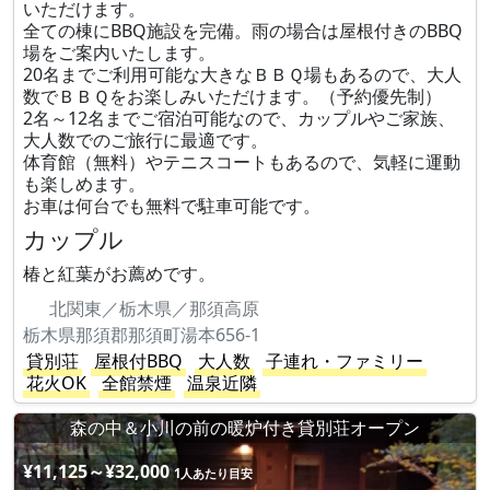
いただけます。
全ての棟にBBQ施設を完備。雨の場合は屋根付きのBBQ
場をご案内いたします。
20名までご利用可能な大きなＢＢＱ場もあるので、大人
数でＢＢＱをお楽しみいただけます。（予約優先制）
2名～12名までご宿泊可能なので、カップルやご家族、
大人数でのご旅行に最適です。
体育館（無料）やテニスコートもあるので、気軽に運動
も楽しめます。
お車は何台でも無料で駐車可能です。
カップル
椿と紅葉がお薦めです。
北関東／栃木県／那須高原
栃木県那須郡那須町湯本656-1
貸別荘
屋根付BBQ
大人数
子連れ・ファミリー
花火OK
全館禁煙
温泉近隣
森の中＆小川の前の暖炉付き貸別荘オープン
¥11,125～¥32,000
1人あたり目安