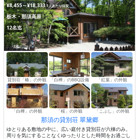
¥8,455～¥18,333
1人あたり目安
栃木・那須高原
12名迄
貸別荘「椿」の外観
「白樺」のBBQ設備
「紅葉」の外観
「白樺」の外観
「桜」の外観
「こぶし」の外観
那須の貸別荘 翠黛郷
ゆとりある敷地の中に、広い庭付き貸別荘が六棟のみ。
周りを気にすることなくゆったりとした時間をお過ごし