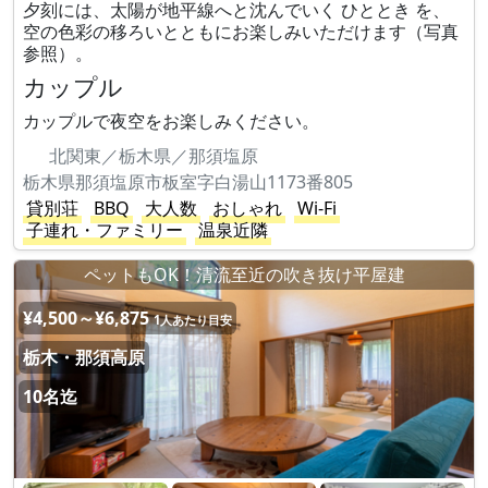
夕刻には、太陽が地平線へと沈んでいく ひととき を、
空の色彩の移ろいとともにお楽しみいただけます（写真
参照）。
カップル
カップルで夜空をお楽しみください。
北関東／栃木県／那須塩原
栃木県那須塩原市板室字白湯山1173番805
貸別荘
BBQ
大人数
おしゃれ
Wi-Fi
子連れ・ファミリー
温泉近隣
ペットもOK！清流至近の吹き抜け平屋建
¥4,500～¥6,875
1人あたり目安
栃木・那須高原
10名迄