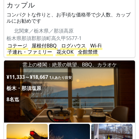
カップル
コンパクトな作りと、お手頃な価格帯で少人数、カップ
ルにお勧めです
北関東／栃木県／那須高原
栃木県那須郡那須町高久甲5577-1
コテージ
屋根付BBQ
ログハウス
Wi-Fi
子連れ・ファミリー
花火OK
全館禁煙
雲上の楼閣：絶景の眺望、BBQ、カラオケ
¥11,333～¥18,667
1人あたり目安
栃木・那須塩原
8名迄