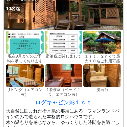
10名迄
現在9月までのご予
宿泊税に関しまして
１ｓｔ、２ｎｄで最
約を承っております
大１０名ご利用可能
リビング（エアコン
1階寝室（ベッド２
洗面台
有）
つ、エアコン有）
ログキャビン彩１ｓｔ
大自然に囲まれた栃木県の那須にある、フィンランドパ
インのみで造られた本格的ログハウスです。
木の温もりを感じながら、ゆっくりした時間をお過ごし