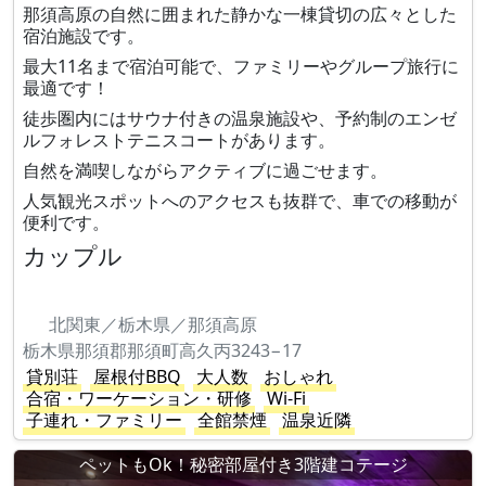
那須高原の自然に囲まれた静かな一棟貸切の広々とした
宿泊施設です。
最大11名まで宿泊可能で、ファミリーやグループ旅行に
最適です！
徒歩圏内にはサウナ付きの温泉施設や、予約制のエンゼ
ルフォレストテニスコートがあります。
自然を満喫しながらアクティブに過ごせます。
人気観光スポットへのアクセスも抜群で、車での移動が
便利です。
カップル
北関東／栃木県／那須高原
栃木県那須郡那須町高久丙3243−17
貸別荘
屋根付BBQ
大人数
おしゃれ
合宿・ワーケーション・研修
Wi-Fi
子連れ・ファミリー
全館禁煙
温泉近隣
ペットもOk！秘密部屋付き3階建コテージ