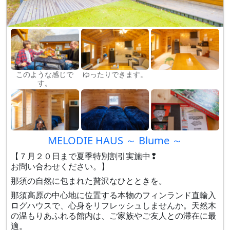
このような感じで
ゆったりできます。
す。
MELODIE HAUS ～ Blume ～
【７月２０日まで夏季特別割引実施中❢
お問い合わせください。】
那須の自然に包まれた贅沢なひとときを。
那須高原の中心地に位置する本物のフィンランド直輸入
ログハウスで、心身をリフレッシュしませんか。天然木
の温もりあふれる館内は、ご家族やご友人との滞在に最
適。