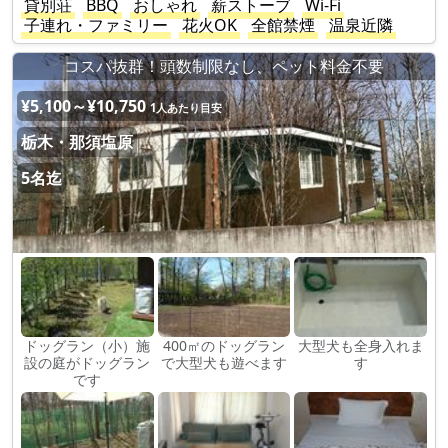
貸別荘
BBQ
おしゃれ
薪ストーブ
Wi-Fi
子連れ・ファミリー
花火OK
全館禁煙
温泉近隣
コスパ抜群！頭数制限なし、ペット料金不要
¥5,100～¥10,750
1人あたり目安
栃木・那須塩原
5名迄
ドッグラン（小）施
400㎡のドッグラン
大型犬も全身入れま
設の庭がドッグラン
で大型犬も遊べます
す
です