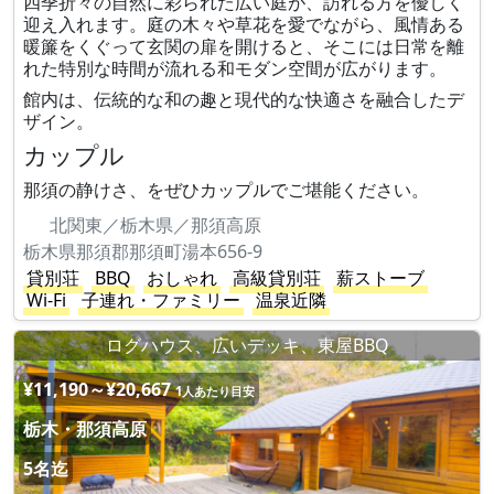
四季折々の自然に彩られた広い庭が、訪れる方を優しく
迎え入れます。庭の木々や草花を愛でながら、風情ある
暖簾をくぐって玄関の扉を開けると、そこには日常を離
れた特別な時間が流れる和モダン空間が広がります。
館内は、伝統的な和の趣と現代的な快適さを融合したデ
ザイン。
カップル
那須の静けさ、をぜひカップルでご堪能ください。
北関東／栃木県／那須高原
栃木県那須郡那須町湯本656-9
貸別荘
BBQ
おしゃれ
高級貸別荘
薪ストーブ
Wi-Fi
子連れ・ファミリー
温泉近隣
ログハウス、広いデッキ、東屋BBQ
¥11,190～¥20,667
1人あたり目安
栃木・那須高原
5名迄