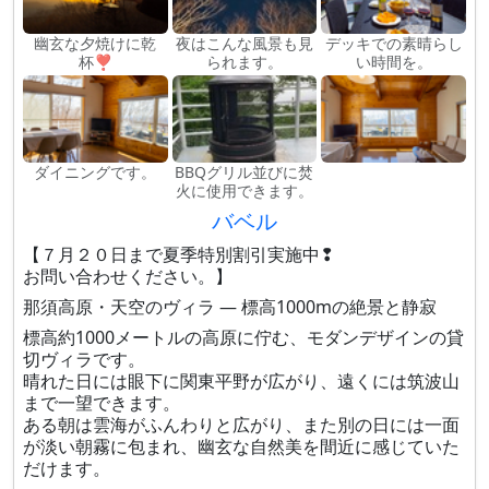
幽玄な夕焼けに乾
夜はこんな風景も見
デッキでの素晴らし
杯❣
られます。
い時間を。
ダイニングです。
BBQグリル並びに焚
火に使用できます。
バベル
【７月２０日まで夏季特別割引実施中❢
お問い合わせください。】
那須高原・天空のヴィラ — 標高1000mの絶景と静寂
標高約1000メートルの高原に佇む、モダンデザインの貸
切ヴィラです。
晴れた日には眼下に関東平野が広がり、遠くには筑波山
まで一望できます。
ある朝は雲海がふんわりと広がり、また別の日には一面
が淡い朝霧に包まれ、幽玄な自然美を間近に感じていた
だけます。