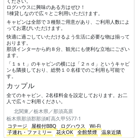
ください。
ログハウスに興味のある方はぜひ！
1棟貸しなので広々とご利用いただけます。
キャビンは全部で３種類ご用意があり、ご利用人数によ
ってお選びいただけます。
快適に過ごしていただけるよう生活に必要な物は揃って
おります。
那須インターから約８分、観光にも便利な立地にござい
ます。
「１ｓｔ」のキャビンの横には「２ｎｄ」というキャビ
ンも隣接しており、総勢１０名様でのご利用も可能で
す。
カップル
全てのキャビン、2名様料金を設定しております。お二
人で広々ご利用ください。
北関東／栃木県／那須高原
栃木県那須郡那須町高久甲5577-1
コテージ
屋根付BBQ
ログハウス
Wi-Fi
子連れ・ファミリー
花火OK
全館禁煙
温泉近隣