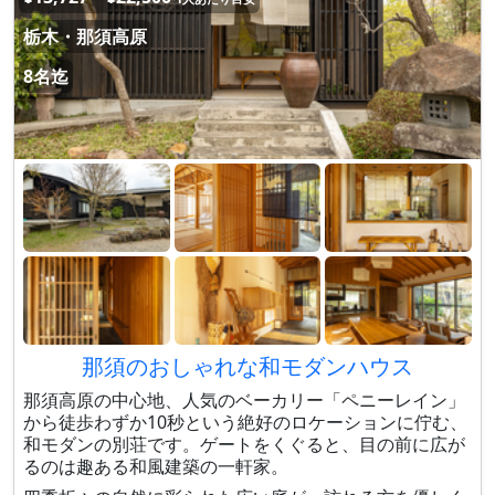
栃木・那須高原
8名迄
那須のおしゃれな和モダンハウス
那須高原の中心地、人気のベーカリー「ペニーレイン」
から徒歩わずか10秒という絶好のロケーションに佇む、
和モダンの別荘です。ゲートをくぐると、目の前に広が
るのは趣ある和風建築の一軒家。