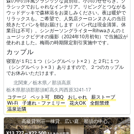
森の中の洋風クラシックな貸別荘。小川のせせらぎ。ク
ラシックでおしゃれなインテリア。リビングとつながる
ウッドデッキで森林浴をお楽しみください。夜は暖炉で
リラックスも。ご希望で、人気店クーロンヌさんの当日
焼きたてパンを朝お届けします（パン代は現金清算。休
業日は不可）。シンガーソングライターRihwaさんのミ
ュージックビデオの撮影（2024年10月初旬）で当施設が
使われました。梅雨の時期限定割引実施中です。
カップル
寝室が１Fに１つ（シングルベット×２）と２Fに１つ
（シングルベット×３）ありますので、２つのカップル
でお休みいただけます。
北関東／栃木県／那須高原
栃木県那須郡那須町高久丙西原3241-17
コテージ
ペット可
BBQ
おしゃれ
薪ストーブ
Wi-Fi
子連れ・ファミリー
花火OK
全館禁煙
温泉近隣
高級貸別荘一棟貸、広い庭、那須の中心。
¥13,727～¥22,500
1人あたり目安