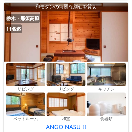
和モダンの綺麗な別荘を貸切
栃木・那須高原
11名迄
リビング
リビング
キッチン
ベットルーム
和室
食器類
ANGO NASU II