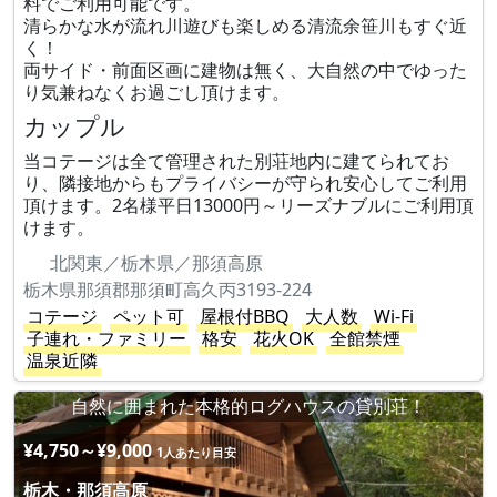
料でご利用可能です。
清らかな水が流れ川遊びも楽しめる清流余笹川もすぐ近
く！
両サイド・前面区画に建物は無く、大自然の中でゆった
り気兼ねなくお過ごし頂けます。
カップル
当コテージは全て管理された別荘地内に建てられてお
り、隣接地からもプライバシーが守られ安心してご利用
頂けます。2名様平日13000円～リーズナブルにご利用頂
けます。
北関東／栃木県／那須高原
栃木県那須郡那須町高久丙3193-224
コテージ
ペット可
屋根付BBQ
大人数
Wi-Fi
子連れ・ファミリー
格安
花火OK
全館禁煙
温泉近隣
自然に囲まれた本格的ログハウスの貸別荘！
¥4,750～¥9,000
1人あたり目安
栃木・那須高原