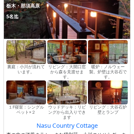
栃木・那須高原
5名迄
裏庭：小川が流れて
リビング：大開口窓
暖炉：ノルウェー
います。
から森を見渡せま
製。炉壁は大谷石で
す。
す。
１F寝室：シングル
ウッドデッキ：リビ
リビング：大谷石炉
ベット×２
ングから出入りでき
壁とランプ
ます
Nasu Country Cottage