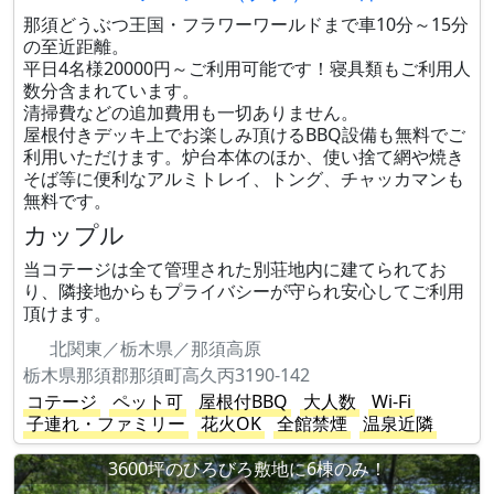
那須どうぶつ王国・フラワーワールドまで車10分～15分
の至近距離。
平日4名様20000円～ご利用可能です！寝具類もご利用人
数分含まれています。
清掃費などの追加費用も一切ありません。
屋根付きデッキ上でお楽しみ頂けるBBQ設備も無料でご
利用いただけます。炉台本体のほか、使い捨て網や焼き
そば等に便利なアルミトレイ、トング、チャッカマンも
無料です。
カップル
当コテージは全て管理された別荘地内に建てられてお
り、隣接地からもプライバシーが守られ安心してご利用
頂けます。
北関東／栃木県／那須高原
栃木県那須郡那須町高久丙3190-142
コテージ
ペット可
屋根付BBQ
大人数
Wi-Fi
子連れ・ファミリー
花火OK
全館禁煙
温泉近隣
3600坪のひろびろ敷地に6棟のみ！