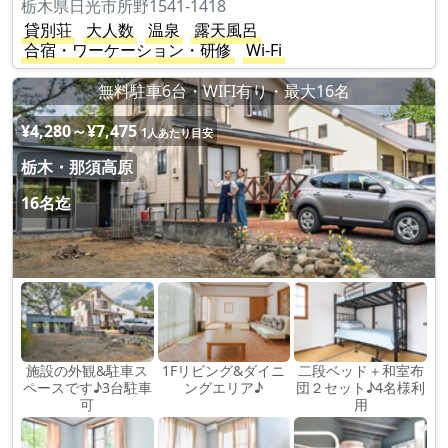
栃木県日光市所野1541-1418
貸別荘
大人数
温泉
露天風呂
合宿・ワーケーション・研修
Wi-Fi
無料駐車6台・WIFI有り・最大16名
¥4,280～¥7,475
1人あたり目安
栃木・那須高原
16名迄
施設の外観&駐車ス
1Fリビング&ダイニ
二段ベッド＋和室布
ペースです♪3台駐車
ングエリア♪
団２セット♪4名様利
可
用