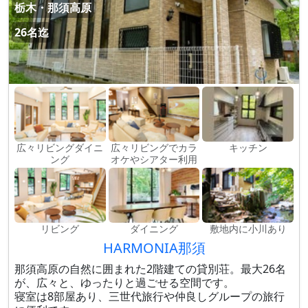
栃木・那須高原
26名迄
広々リビングダイニ
広々リビングでカラ
キッチン
ング
オケやシアター利用
リビング
ダイニング
敷地内に小川あり
HARMONIA那須
那須高原の自然に囲まれた2階建ての貸別荘。最大26名
が、広々と、ゆったりと過ごせる空間です。
寝室は8部屋あり、三世代旅行や仲良しグループの旅行