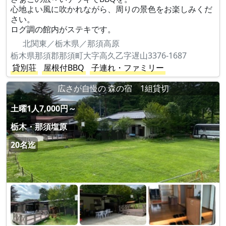
心地よい風に吹かれながら、周りの景色をお楽しみくだ
さい。
ログ調の館内がステキです。
北関東／栃木県／那須高原
栃木県那須郡那須町大字高久乙字遅山3376-1687
貸別荘
屋根付BBQ
子連れ・ファミリー
広さが自慢の 森の宿 1組貸切
土曜1人7,000円～
栃木・那須塩原
20名迄