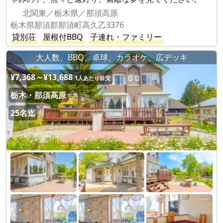
北関東／栃木県／那須高原
栃木県那須郡那須町高久乙3376
貸別荘
屋根付BBQ
子連れ・ファミリー
大人数、BBQ、卓球、カラオケ、広デッキ
¥7,368～¥13,688
1人あたり目安
栃木・那須高原
25名迄