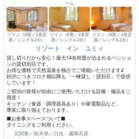
ーム
ツイン（6室／2名定
ツイン（6室／2名定
ツイン（6室／2名定
員／シングル2台）
員／シングル2台）
員／シングル2台）
リゾート イン ユミィ
貸し切りだから安心！最大14名程度が泊まれるペンショ
ンの貸切別荘です。
お得な価格で天然温泉を独占でご堪能いただけます♪
好評につきコロナ禍以降も「一棟貸し・貸別荘」で提供
しています！
ご宿泊の皆様が自由にご使用いただける設備・備品をご
用意！
キッチン（食器・調理器具あり）や家電製品など、
豊富に取り揃えております。
■お食事スペースついて■
ダイニングをご利用ください。
北関東／栃木県／日光・霧降高原