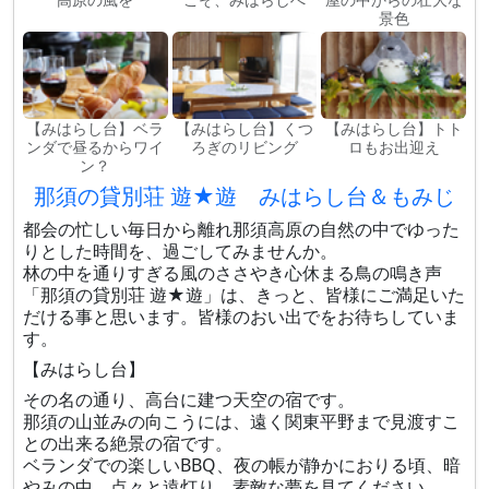
景色
【みはらし台】ベラ
【みはらし台】くつ
【みはらし台】トト
ンダで昼るからワイ
ろぎのリビング
ロもお出迎え
ン？
那須の貸別荘 遊★遊 みはらし台＆もみじ
都会の忙しい毎日から離れ那須高原の自然の中でゆった
りとした時間を、過ごしてみませんか。
林の中を通りすぎる風のささやき心休まる鳥の鳴き声
「那須の貸別荘 遊★遊」は、きっと、皆様にご満足いた
だける事と思います。皆様のおい出でをお待ちしていま
す。
【みはらし台】
その名の通り、高台に建つ天空の宿です。
那須の山並みの向こうには、遠く関東平野まで見渡すこ
との出来る絶景の宿です。
ベランダでの楽しいBBQ、夜の帳が静かにおりる頃、暗
やみの中、点々と遠灯り、素敵な夢を見てください。