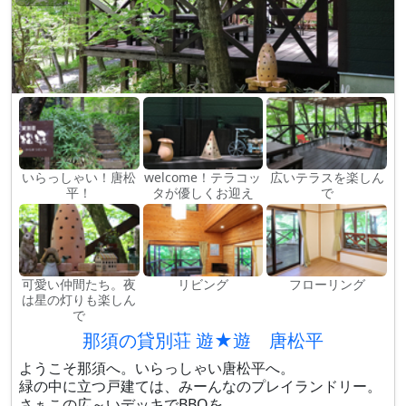
いらっしゃい！唐松
welcome！テラコッ
広いテラスを楽しん
平！
タが優しくお迎え
で
可愛い仲間たち。夜
リビング
フローリング
は星の灯りも楽しん
で
那須の貸別荘 遊★遊 唐松平
ようこそ那須へ。いらっしゃい唐松平へ。
緑の中に立つ戸建ては、みーんなのプレイランドリー。
さぁこの広～いデッキでBBQを。