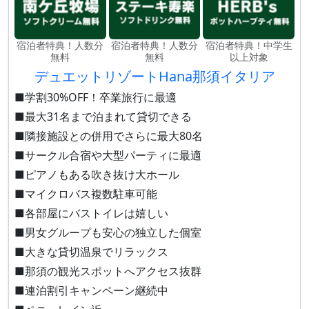
宿泊者特典！人数分
宿泊者特典！人数分
宿泊者特典！中学生
無料
無料
以上対象
デュエットリゾートHana那須イタリア
■学割30%OFF！卒業旅行に最適
■最大31名まで泊まれて貸切できる
■隣接施設との併用でさらに最大80名
■サークル合宿や大型パーティに最適
■ピアノもある吹き抜け大ホール
■マイクロバス複数駐車可能
■各部屋にバストイレは嬉しい
■男女グループも安心の独立した個室
■大きな貸切温泉でリラックス
■那須の観光スポットへアクセス抜群
■連泊割引キャンペーン継続中