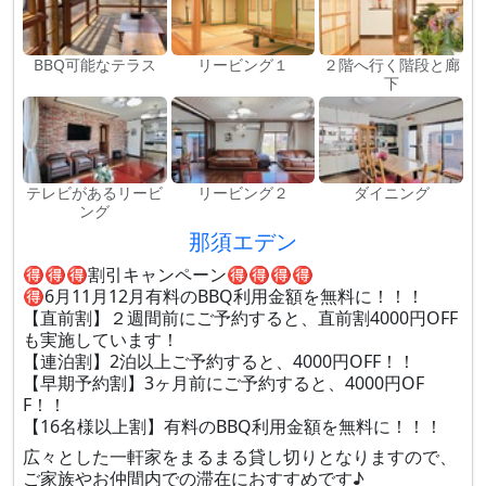
BBQ可能なテラス
リービング１
２階へ行く階段と廊
下
テレビがあるリービ
リービング２
ダイニング
ング
那須エデン
🉐🉐🉐割引キャンペーン🉐🉐🉐🉐
🉐6月11月12月有料のBBQ利用金額を無料に！！！
【直前割】２週間前にご予約すると、直前割4000円OFF
も実施しています！
【連泊割】2泊以上ご予約すると、4000円OFF！！
【早期予約割】3ヶ月前にご予約すると、4000円OF
F！！
【16名様以上割】有料のBBQ利用金額を無料に！！！
広々とした一軒家をまるまる貸し切りとなりますので、
ご家族やお仲間内での滞在におすすめです♪