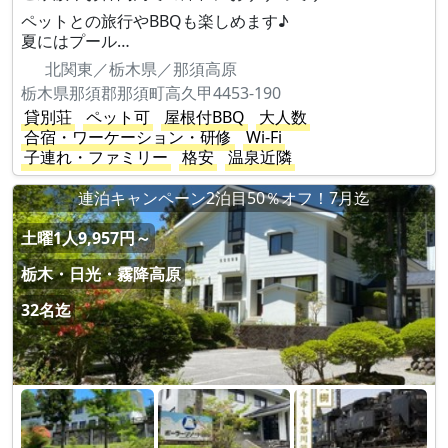
ペットとの旅行やBBQも楽しめます♪
夏にはプール…
北関東／栃木県／那須高原
栃木県那須郡那須町高久甲4453-190
貸別荘
ペット可
屋根付BBQ
大人数
合宿・ワーケーション・研修
Wi-Fi
子連れ・ファミリー
格安
温泉近隣
連泊キャンペーン2泊目50％オフ！7月迄
土曜1人9,957円～
栃木・日光・霧降高原
32名迄