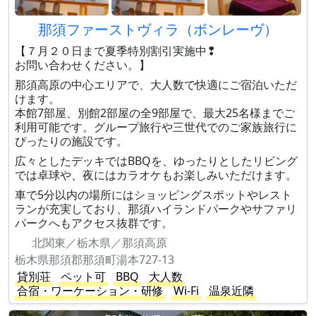
那須ファーストヴィラ（ボンレーヴ）
【７月２０日まで夏季特別割引実施中❢
お問い合わせください。】
那須高原の中心エリアで、大人数で快適にご宿泊いただ
けます。
本館7部屋、別館2部屋の全9部屋で、最大25名様までご
利用可能です。グループ旅行や三世代でのご家族旅行に
ぴったりの施設です。
広々としたデッキではBBQを、ゆったりとしたリビング
では卓球や、夜にはカラオケもお楽しみいただけます。
車で5分以内の場所にはショッピングスポットやレスト
ランが充実しており、那須ハイランドパークやサファリ
パークへもアクセス抜群です。
北関東／栃木県／那須高原
栃木県那須郡那須町湯本727-13
貸別荘
ペット可
BBQ
大人数
合宿・ワーケーション・研修
Wi-Fi
温泉近隣