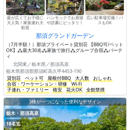
庭が広くてお子様に
ハンモックでお昼寝
広い駐車場完備！バ
大人気！家族連れ大
や読書にピッタリ！
スもOK
歓迎
那須グランドガーデン
（7月半額！）那須プライベート貸別荘 【BBQ可/ペット
OK】⁂最大30名⁂家族で旅行⁂グループ合宿⁂パーテ
ィ
北関東／栃木県／那須高原
栃木県那須郡那須町高久甲4453-190
貸別荘
ペット可
屋根付BBQ
大人数
おしゃれ
合宿・ワーケーション・研修
Wi-Fi
子連れ・ファミリー
格安
花火OK
全館禁煙
3棟が一つになった便利なデザイン
栃木・那須高原
18名迄