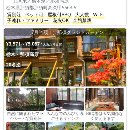
北関東／栃木県／那須高原
栃木県那須郡那須町高久甲5663-5
貸別荘
ペット可
屋根付BBQ
大人数
Wi-Fi
子連れ・ファミリー
花火OK
全館禁煙
（7月半額！）那須グランドガーデン
¥3,571～¥5,087
1人あたり目安
栃木・那須高原
20名迄
自然に囲まれたプラ
みんなでのんびり過
BBQ場は天気関係な
イベートな貸別荘
ごせるリビング
く使えるます！