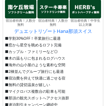
宿泊者特典！人数分
宿泊者特典！人数分
宿泊者特典！中学生
無料
無料
以上対象
デュエットリゾートHana那須スイス
■学割30%OFF！卒業旅行に最適
■窓から星空を眺めるロフト完備
■カップル・ファミリーなど◎
■木の温もりに包まれるログハウス
■海外の山小屋のような素朴な空間
■2棟並んでグループ旅行にも最適
■宿泊費を抑えて快適に過ごせる宿
■無料の貸切温泉が嬉しい
■マイクロバス複数台の駐車も可能
■那須の観光スポットへアクセス抜群
■連泊割引キャンペーン継続中