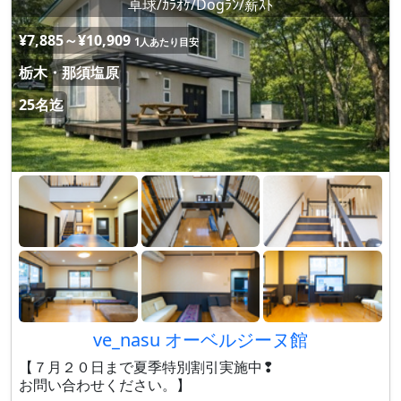
卓球/ｶﾗｵｹ/Dogﾗﾝ/薪ｽﾄ
¥7,885～¥10,909
1人あたり目安
栃木・那須塩原
25名迄
ve_nasu オーベルジーヌ館
【７月２０日まで夏季特別割引実施中❢
お問い合わせください。】