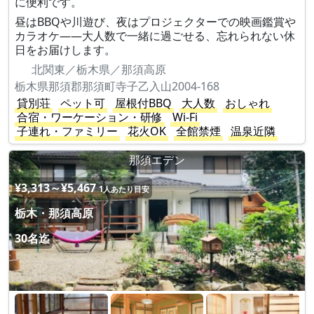
に便利です。
昼はBBQや川遊び、夜はプロジェクターでの映画鑑賞や
カラオケ——大人数で一緒に過ごせる、忘れられない休
日をお届けします。
北関東／栃木県／那須高原
栃木県那須郡那須町寺子乙入山2004-168
貸別荘
ペット可
屋根付BBQ
大人数
おしゃれ
合宿・ワーケーション・研修
Wi-Fi
子連れ・ファミリー
花火OK
全館禁煙
温泉近隣
那須エデン
¥3,313～¥5,467
1人あたり目安
栃木・那須高原
30名迄