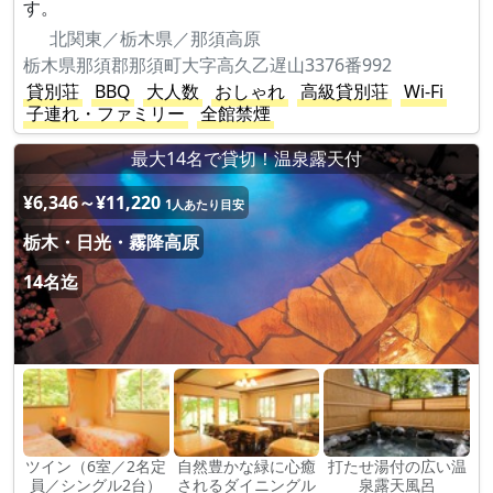
す。
北関東／栃木県／那須高原
栃木県那須郡那須町大字高久乙遅山3376番992
貸別荘
BBQ
大人数
おしゃれ
高級貸別荘
Wi-Fi
子連れ・ファミリー
全館禁煙
最大14名で貸切！温泉露天付
¥6,346～¥11,220
1人あたり目安
栃木・日光・霧降高原
14名迄
ツイン（6室／2名定
自然豊かな緑に心癒
打たせ湯付の広い温
員／シングル2台）
されるダイニングル
泉露天風呂