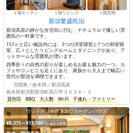
１階キッチン
１階リビング
１階玄関
那須繁盛民泊
那須高原の静かな住宅街に佇む、ナチュラルで優しい雰
囲気の一軒家です。
157㎡と広い施設内には、3つの洋室寝室と1つの和室寝
室、広々としたリビングルームとダイニングがあり、ア
ットホームな雰囲気が漂います。
四季折々の自然の彩りが楽しめるお庭も魅力の一つ。カ
フェやコンビニも近くにあり、家族から大人まで幅広い
世代が那須を満喫できます。
北関東／栃木県／那須高原
栃木県那須郡那須町高久甲３０３６－２
貸別荘
BBQ
大人数
Wi-Fi
子連れ・ファミリー
ウッドデッキ付きスウェーデンハウス
¥8,375～¥13,580
1人あたり目安