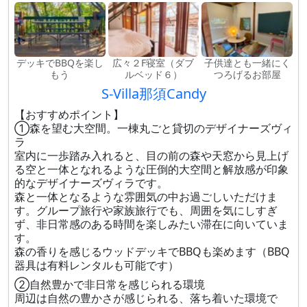
デッキでBBQを楽し
広々２F寝室（ダブ
子供達とも一緒にく
もう
ルベッド６）
つろげるお部屋
S-Villa那須Candy
【おすすめポイント】
①森を望む大空間。一棟丸ごと貸切のデザイナーズヴィ
ラ
室内に一歩踏み入れると、目の前の森や天窓から見上げ
る空と一体となれるような圧倒的大空間と解放感が印象
的なデザイナーズヴィラです。
森と一体となるような雰囲気の中お過ごしいただけま
す。グループ旅行や家族旅行でも、周囲を気にしすぎ
ず、非日常感のある時間を楽しみたい滞在に向いていま
す。
森の香りを感じるウッドデッキでBBQも楽めます（BBQ
器具は有料レンタルも可能です）
②自然豊かで非日常を感じられる環境
周辺は自然の豊かさが感じられる、落ち着いた環境で