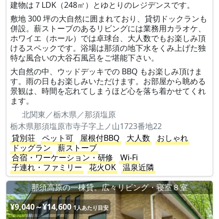
建物は７LDK（248㎡）とゆとりのレジデンスです。
敷地 300 坪の大自然に囲まれており、貸切ドックランも
併設。薪ストーブのあるリビングには業務用カラオケ、
ホワイエ（ホール）では卓球台、大人数でもお楽しみ頂
けるスペックです。浴場は那須の地下水をくみ上げた独
特な風合いの大谷石風呂をご堪能下さい。
大自然の中、ウッドデッキでの BBQ もお楽しみ頂けま
す。雨の日もお楽しみいただけます。お部屋から眺める
景観は、時間を忘れてしまうほど心を落ち着かせてくれ
ます。
北関東／栃木県／那須塩原
栃木県那須塩原市寺子字上ノ山1723番地22
貸別荘
ペット可
屋根付BBQ
大人数
おしゃれ
ドッグラン
薪ストーブ
合宿・ワーケーション・研修
Wi-Fi
子連れ・ファミリー
花火OK
温泉近隣
那須高原の一棟貸。広々リビング・寝室８室
¥9,040～¥14,600
1人あたり目安