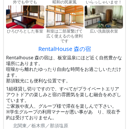
外でも中でも
昭和の民家風
いらっしゃいませ！
ひろびろとした客室
和室は二部屋繋げて
広い洗面脱衣室
広く使えるのも便利
です
RentalHouse 森の宿
Rentalhouse 森の宿は、板室温泉にほど近く自然豊かな
場所にあります。
喧噪から離れたゆったり自由な時間をお過ごしいただけ
ます。
那須観光にも便利な位置です。
1組様貸し切りですので、すべてがプライベートエリア
アウトドアの楽しみと宿の雰囲気を楽しむ融合をめざし
ています。
ご家族や友人、グループ様で滞在を楽しんで下さい。
※学生グループの利用マナーが悪い事があ り、現在予
約は受けておりません。
北関東／栃木県／那須塩原