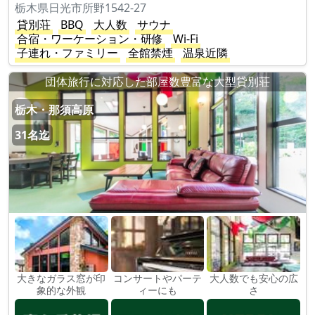
栃木県日光市所野1542-27
貸別荘
BBQ
大人数
サウナ
合宿・ワーケーション・研修
Wi-Fi
子連れ・ファミリー
全館禁煙
温泉近隣
団体旅行に対応した部屋数豊富な大型貸別荘
栃木・那須高原
31名迄
大きなガラス窓が印
コンサートやパーテ
大人数でも安心の広
象的な外観
ィーにも
さ