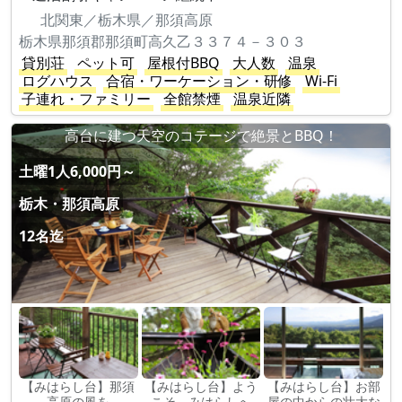
北関東／栃木県／那須高原
栃木県那須郡那須町高久乙３３７４－３０３
貸別荘
ペット可
屋根付BBQ
大人数
温泉
ログハウス
合宿・ワーケーション・研修
Wi-Fi
子連れ・ファミリー
全館禁煙
温泉近隣
高台に建つ天空のコテージで絶景とBBQ！
土曜1人6,000円～
栃木・那須高原
12名迄
【みはらし台】那須
【みはらし台】よう
【みはらし台】お部
高原の風を
こそ、みはらしへ
屋の中からの壮大な