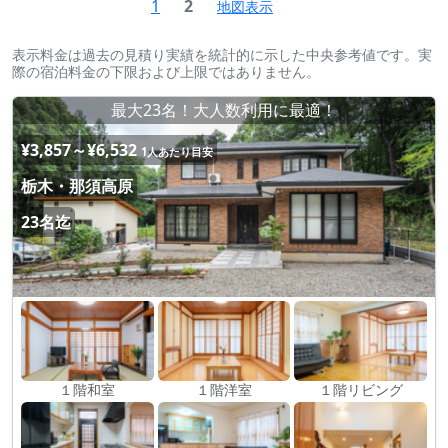
1
2
地図表示
表示料金は過去の見積り実績を統計的に示した中央参考値です。実
際の宿泊料金の下限および上限ではありません。
最大23名！大人数利用に最適！
¥3,857～¥6,532
1人あたり目安
栃木・那須高原
23名迄
１階和室
１階洋室
１階リビング