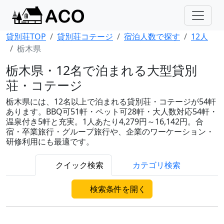
貸別荘TOP
貸別荘コテージ
宿泊人数で探す
12人
栃木県
栃木県・12名で泊まれる大型貸別
荘・コテージ
栃木県には、12名以上で泊まれる貸別荘・コテージが54軒
あります。BBQ可51軒・ペット可28軒・大人数対応54軒・
温泉付き5軒と充実。1人あたり4,279円～16,142円。合
宿・卒業旅行・グループ旅行や、企業のワーケーション・
研修利用にも最適です。
クイック検索
カテゴリ検索
検索条件を開く