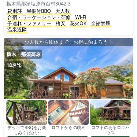
栃木県那須塩原市百村3042-3
貸別荘
屋根付BBQ
大人数
合宿・ワーケーション・研修
Wi-Fi
子連れ・ファミリー
格安
花火OK
全館禁煙
温泉近隣
少人数から団体まで！お得に泊まろう！
栃木・那須高原
18名迄
デッキでBBQをお楽
ロフトからの眺め
ロフトのあるログハ
しみください
ウス