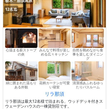
栃木・那須高原
12名迄
心温まる薪ストーブ
みんなで料理が楽し
自然を眺めながら食
の炎
める広々キッチン
事を楽しむダイニン
グ
緑に囲まれた温もり
花柄カーテンが可愛
清潔感あふれるゆっ
ある外観
い寝室
たりバスルーム
リラ那須
リラ那須は最大12名様で泊まれる、ウッドデッキ付きス
ウェーデンハウスの一棟貸別荘です。