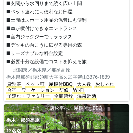
■玄関から水回りまで続く広い土間
■ペット連れにも便利なお部屋
■土間はスポーツ用品の保管にも便利
■車が横付けできるエントランス
■室内ジャグジーでリラックス
■デッキの向こうに広がる専用の森
■リーズナブルな料金設定
■必要十分な設備でコストを抑える旅
北関東／栃木県／那須高原
栃木県那須郡那須町大字高久乙字遅山3376-1839
貸別荘
ペット可
屋根付BBQ
大人数
おしゃれ
合宿・ワーケーション・研修
Wi-Fi
子連れ・ファミリー
全館禁煙
温泉近隣
ようこそ唐松平へ。屋根付きBBQ
栃木・那須高原
12名迄