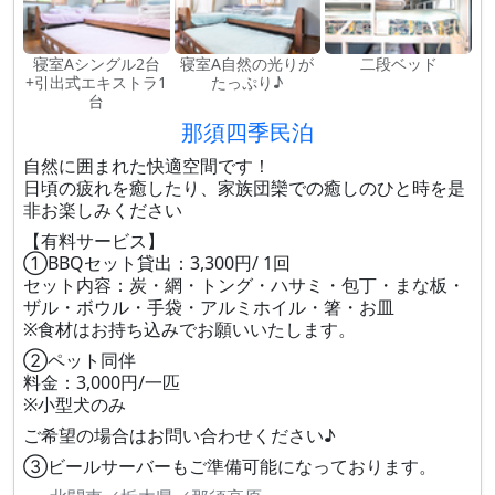
寝室Aシングル2台
寝室A自然の光りが
二段ベッド
+引出式エキストラ1
たっぷり♪
台
那須四季民泊
自然に囲まれた快適空間です！
日頃の疲れを癒したり、家族団欒での癒しのひと時を是
非お楽しみください
【有料サービス】
①BBQセット貸出：3,300円/ 1回
セット内容：炭・網・トング・ハサミ・包丁・まな板・
ザル・ボウル・手袋・アルミホイル・箸・お皿
※食材はお持ち込みでお願いいたします。
②ペット同伴
料金：3,000円/一匹
※小型犬のみ
ご希望の場合はお問い合わせください♪
③ビールサーバーもご準備可能になっております。