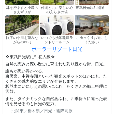
耳を澄ますと小鳥の
仲間と共に楽しい心
東武日光駅SⅬ開通
さえずりが
の安らぎの場
眼下の小川を望みな
いつでも洗濯乾燥ラ
ごゆっくりお過ごし
がらのBBQ
ンドリールーム
ください
ポーラーリゾート日光
☆東武日光駅にSL初入線☆
自然の恵みと深い歴史に育まれた彩り豊かな街、日光。
誰もが思い浮かべる、
東照宮、中禅寺湖といった観光スポットのほかにも、た
くさんの魅力的なエリアが存在します。
杉並木にいにしえの思いにふれ、たくさんの郷土料理に
舌鼓。
また、ダイナミックな自然あふれ、四季折々に違った表
情を見せるのも日光の魅力。
北関東／栃木県／日光・霧降高原