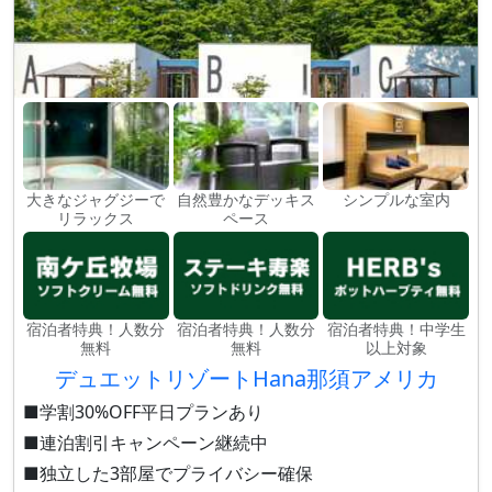
大きなジャグジーで
自然豊かなデッキス
シンプルな室内
リラックス
ペース
宿泊者特典！人数分
宿泊者特典！人数分
宿泊者特典！中学生
無料
無料
以上対象
デュエットリゾートHana那須アメリカ
■学割30%OFF平日プランあり
■連泊割引キャンペーン継続中
■独立した3部屋でプライバシー確保