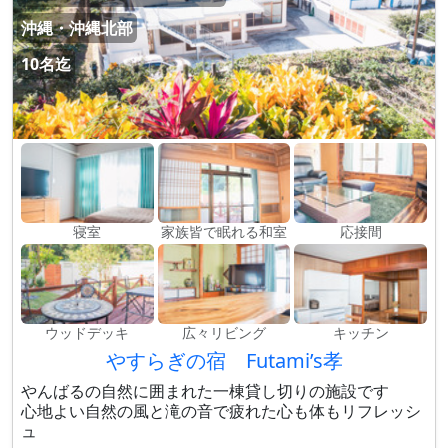
沖縄・沖縄北部
10名迄
寝室
家族皆で眠れる和室
応接間
ウッドデッキ
広々リビング
キッチン
やすらぎの宿 Futami’s孝
やんばるの自然に囲まれた一棟貸し切りの施設です
心地よい自然の風と滝の音で疲れた心も体もリフレッシ
ュ