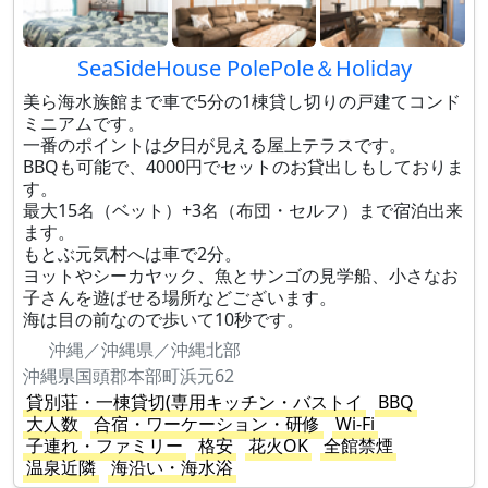
SeaSideHouse PolePole＆Holiday
美ら海水族館まで車で5分の1棟貸し切りの戸建てコンド
ミニアムです。
一番のポイントは夕日が見える屋上テラスです。
BBQも可能で、4000円でセットのお貸出しもしておりま
す。
最大15名（ベット）+3名（布団・セルフ）まで宿泊出来
ます。
もとぶ元気村へは車で2分。
ヨットやシーカヤック、魚とサンゴの見学船、小さなお
子さんを遊ばせる場所などございます。
海は目の前なので歩いて10秒です。
沖縄／沖縄県／沖縄北部
沖縄県国頭郡本部町浜元62
貸別荘・一棟貸切(専用キッチン・バストイ
BBQ
大人数
合宿・ワーケーション・研修
Wi-Fi
子連れ・ファミリー
格安
花火OK
全館禁煙
温泉近隣
海沿い・海水浴