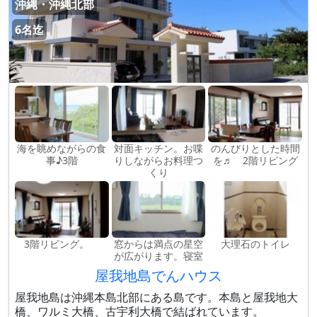
沖縄・沖縄北部
6名迄
海を眺めながらの食
対面キッチン。お喋
のんびりとした時間
事♪3階
りしながらお料理つ
を♬ 2階リビング
くり
3階リビング。
窓からは満点の星空
大理石のトイレ
が広がります。寝室
屋我地島でんハウス
屋我地島は沖縄本島北部にある島です。本島と屋我地大
橋、ワルミ大橋、古宇利大橋で結ばれています。