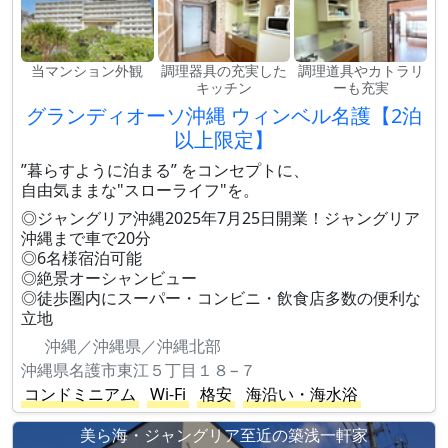
当マンション外観
調理器具の充実した
調理道具やカトラリ
キッチン
ーも充実
グランディオーソ沖縄 ウィンベル名護【2泊
以上限定】
”暮らすように泊まる” をコンセプトに、
自由気ままな"スローライフ"を。
◎ジャングリア沖縄2025年7月25日開業！ジャングリア
沖縄まで車で20分
◎6名様宿泊可能
◎絶景オーシャンビュー
◎徒歩圏内にスーパー・コンビニ・飲食店多数の便利な
立地
沖縄／沖縄県／沖縄北部
沖縄県名護市東江５丁目１８−７
コンドミニアム
Wi-Fi
格安
海沿い・海水浴
美ら海・ジャングリア至近の築浅一軒家