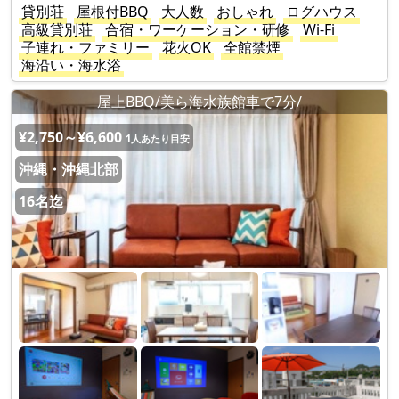
貸別荘
屋根付BBQ
大人数
おしゃれ
ログハウス
高級貸別荘
合宿・ワーケーション・研修
Wi-Fi
子連れ・ファミリー
花火OK
全館禁煙
海沿い・海水浴
屋上BBQ/美ら海水族館車で7分/
¥2,750～¥6,600
1人あたり目安
沖縄・沖縄北部
16名迄