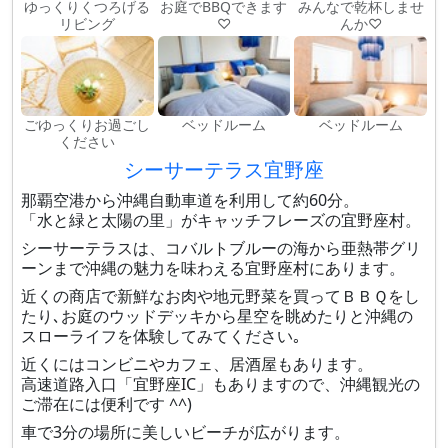
ゆっくりくつろげる
お庭でBBQできます
みんなで乾杯しませ
リビング
♡
んか♡
ごゆっくりお過ごし
ベッドルーム
ベッドルーム
ください
シーサーテラス宜野座
那覇空港から沖縄自動車道を利用して約60分。
「水と緑と太陽の里」がキャッチフレーズの宜野座村。
シーサーテラスは、コバルトブルーの海から亜熱帯グリ
ーンまで沖縄の魅力を味わえる宜野座村にあります。
近くの商店で新鮮なお肉や地元野菜を買ってＢＢＱをし
たり､お庭のウッドデッキから星空を眺めたりと沖縄の
スローライフを体験してみてください｡
近くにはコンビニやカフェ、居酒屋もあります。
高速道路入口「宜野座IC」もありますので、沖縄観光の
ご滞在には便利です ^^)
車で3分の場所に美しいビーチが広がります。