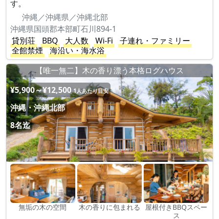
す。
沖縄／沖縄県／沖縄北部
沖縄県国頭郡本部町石川894-1
貸別荘
BBQ
大人数
Wi-Fi
子連れ・ファミリー
全館禁煙
海沿い・海水浴
【唯一無二】木の香り漂う本格ログハウス
¥5,900～¥12,500
1人あたり目安
沖縄・沖縄北部
8名迄
無垢の木の空間
木の香りに包まれる
屋根付きBBQスペー
ス