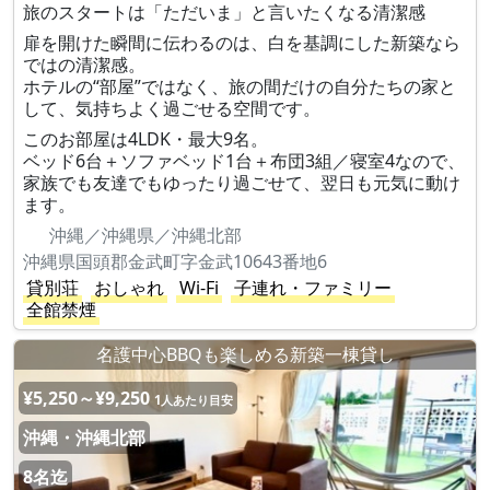
旅のスタートは「ただいま」と言いたくなる清潔感
扉を開けた瞬間に伝わるのは、白を基調にした新築なら
ではの清潔感。
ホテルの“部屋”ではなく、旅の間だけの自分たちの家と
して、気持ちよく過ごせる空間です。
このお部屋は4LDK・最大9名。
ベッド6台＋ソファベッド1台＋布団3組／寝室4なので、
家族でも友達でもゆったり過ごせて、翌日も元気に動け
ます。
沖縄／沖縄県／沖縄北部
沖縄県国頭郡金武町字金武10643番地6
貸別荘
おしゃれ
Wi-Fi
子連れ・ファミリー
全館禁煙
名護中心BBQも楽しめる新築一棟貸し
¥5,250～¥9,250
1人あたり目安
沖縄・沖縄北部
8名迄