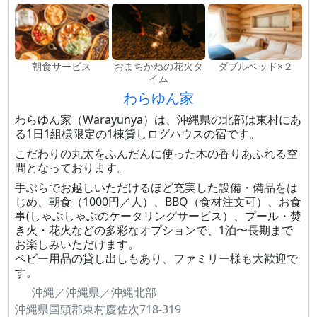
朝食サービス
おまちかねの花火タ
ダブルベッド×２
イム
わらゆん家
わらゆん家（Warayunya）は、沖縄県の北部は東村にあ
る1日1組様限定の1棟貸しログハウスの宿です。
こだわりの丸太をふんだんに使った木の香りあふれる空
間となっております。
手ぶらでお越しいただけるほど充実した設備・備品をは
じめ、朝食（1000円／人）、BBQ（食材注文可）、お食
事(しゃぶしゃぶのケータリングサービス）、プール・焚
き火・花火などの多彩なオプションで、1泊〜長期まで
お楽しみいただけます。
ベビー用品の貸し出しもあり、ファミリー様も大歓迎で
す。
沖縄／沖縄県／沖縄北部
沖縄県国頭郡東村慶佐次718-319