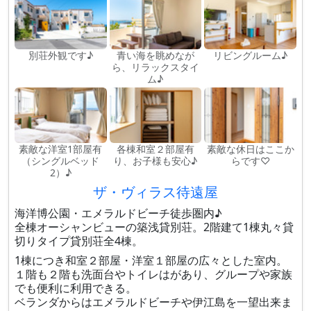
別荘外観です♪
青い海を眺めなが
リビングルーム♪
ら、リラックスタイ
ム♪
素敵な洋室1部屋有
各棟和室２部屋有
素敵な休日はここか
（シングルベッド
り、お子様も安心♪
らです♡
2）♪
ザ・ヴィラス待遠屋
海洋博公園・エメラルドビーチ徒歩圏内♪
全棟オーシャンビューの築浅貸別荘。2階建て1棟丸々貸
切りタイプ貸別荘全4棟。
1棟につき和室２部屋・洋室１部屋の広々とした室内。
１階も２階も洗面台やトイレはがあり、グループや家族
でも便利に利用できる。
ベランダからはエメラルドビーチや伊江島を一望出来ま