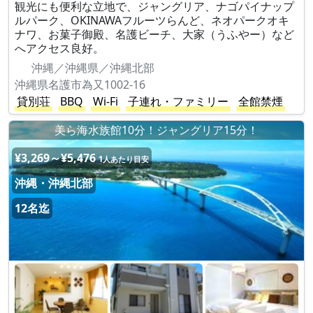
観光にも便利な立地で、ジャングリア、ナゴパイナップ
ルパーク、OKINAWAフルーツらんど、ネオパークオキ
ナワ、お菓子御殿、名護ビーチ、大家（うふやー）など
へアクセス良好。
沖縄／沖縄県／沖縄北部
沖縄県名護市為又1002-16
貸別荘
BBQ
Wi-Fi
子連れ・ファミリー
全館禁煙
美ら海水族館10分！ジャングリア15分！
¥3,269～¥5,476
1人あたり目安
沖縄・沖縄北部
12名迄