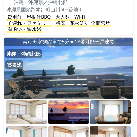
沖縄／沖縄県／沖縄北部
沖縄県国頭郡本部町山川503番地3
貸別荘
屋根付BBQ
大人数
Wi-Fi
子連れ・ファミリー
格安
花火OK
全館禁煙
海沿い・海水浴
美ら海水族館車で5分★18名可能一戸建て
沖縄・沖縄北部
15名迄