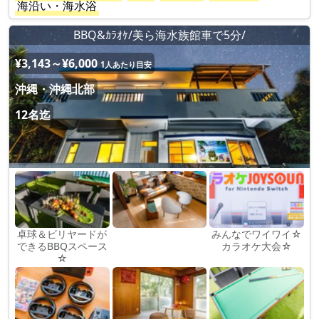
海沿い・海水浴
BBQ&ｶﾗｵｹ/美ら海水族館車で5分/
¥3,143～¥6,000
1人あたり目安
沖縄・沖縄北部
12名迄
卓球＆ビリヤードが
みんなでワイワイ☆
できるBBQスペース
カラオケ大会☆
☆