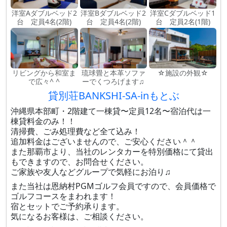
洋室Aダブルベッド2
洋室Bダブルベッド2
洋室Cダブルベッド1
台 定員4名(2階)
台 定員4名(2階)
台 定員2名(1階)
リビングから和室ま
琉球畳と本革ソファ
☆施設の外観☆
で広々^ ^
ーでくつろげます♫
貸別荘BANKSHI-SA-inもとぶ
沖縄県本部町・2階建て一棟貸〜定員12名〜宿泊代は一
棟貸料金のみ！！
清掃費、ごみ処理費など全て込み！
追加料金はございませんので、ご安心ください＾＾
また那覇市より、当社のレンタカーを特別価格にて貸出
もできますので、お問合せください。
ご家族や友人などグループで気軽にお泊り♫
また当社は恩納村PGMゴルフ会員ですので、会員価格で
ゴルフコースをまわれます！
宿とセットでご予約承ります。
気になるお客様は、ご相談ください。