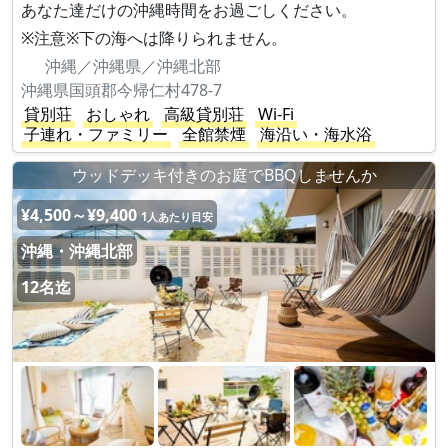
あなた達だけの沖縄時間をお過ごしください。
※注意※下の海へは降りられません。
沖縄／沖縄県／沖縄北部
沖縄県国頭郡今帰仁村478-7
貸別荘
おしゃれ
高級貸別荘
Wi-Fi
子連れ・ファミリー
全館禁煙
海沿い・海水浴
ウッドデッキ付きのお庭でBBQしませんか
¥4,500～¥9,400
1人あたり目安
沖縄・沖縄北部
12名迄