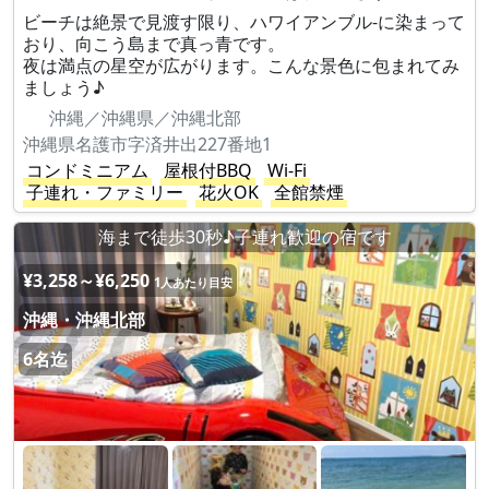
ビーチは絶景で見渡す限り、ハワイアンブル-に染まって
おり、向こう島まで真っ青です。
夜は満点の星空が広がります。こんな景色に包まれてみ
ましょう♪
沖縄／沖縄県／沖縄北部
沖縄県名護市字済井出227番地1
コンドミニアム
屋根付BBQ
Wi-Fi
子連れ・ファミリー
花火OK
全館禁煙
海まで徒歩30秒♪子連れ歓迎の宿です
¥3,258～¥6,250
1人あたり目安
沖縄・沖縄北部
6名迄