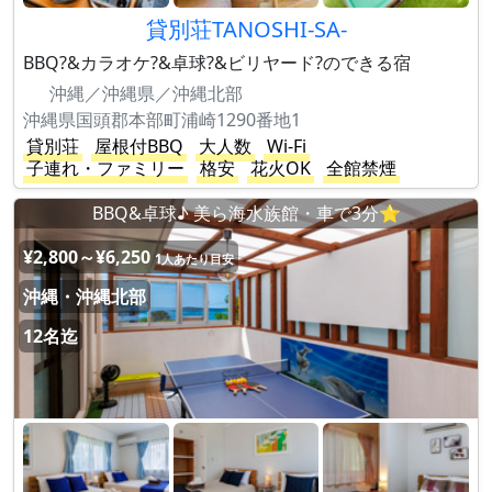
貸別荘TANOSHI-SA-
BBQ?&カラオケ?&卓球?&ビリヤード?のできる宿
沖縄／沖縄県／沖縄北部
沖縄県国頭郡本部町浦崎1290番地1
貸別荘
屋根付BBQ
大人数
Wi-Fi
子連れ・ファミリー
格安
花火OK
全館禁煙
BBQ&卓球♪ 美ら海水族館・車で3分⭐︎
¥2,800～¥6,250
1人あたり目安
沖縄・沖縄北部
12名迄