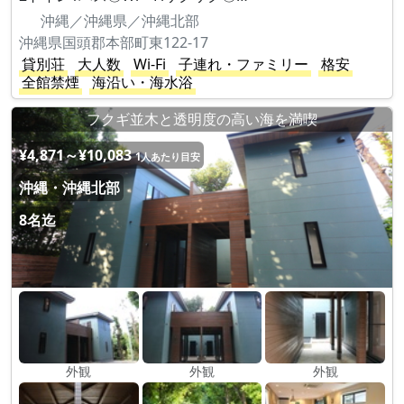
沖縄／沖縄県／沖縄北部
沖縄県国頭郡本部町東122-17
貸別荘
大人数
Wi-Fi
子連れ・ファミリー
格安
全館禁煙
海沿い・海水浴
フクギ並木と透明度の高い海を満喫
¥4,871～¥10,083
1人あたり目安
沖縄・沖縄北部
8名迄
外観
外観
外観