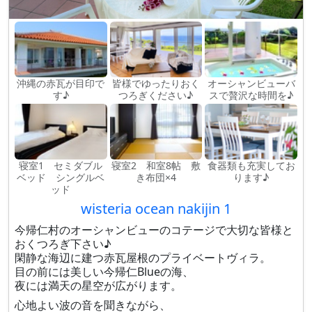
沖縄の赤瓦が目印で
皆様でゆったりおく
オーシャンビューバ
す♪
つろぎください♪
スで贅沢な時間を♪
寝室1 セミダブル
寝室2 和室8帖 敷
食器類も充実してお
ベッド シングルベ
き布団×4
ります♪
ッド
wisteria ocean nakijin 1
今帰仁村のオーシャンビューのコテージで大切な皆様と
おくつろぎ下さい♪
閑静な海辺に建つ赤瓦屋根のプライベートヴィラ。
目の前には美しい今帰仁Blueの海、
夜には満天の星空が広がります。
心地よい波の音を聞きながら、