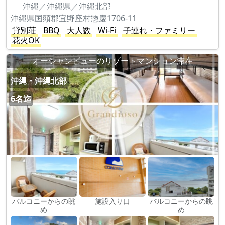
沖縄／沖縄県／沖縄北部
沖縄県国頭郡宜野座村惣慶1706-11
貸別荘
BBQ
大人数
Wi-Fi
子連れ・ファミリー
花火OK
オーシャンビューのリゾートマンション滞在
沖縄・沖縄北部
6名迄
バルコニーからの眺
施設入り口
バルコニーからの眺
め
め