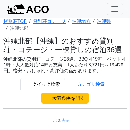
貸別荘TOP
貸別荘コテージ
沖縄地方
沖縄県
沖縄北部
沖縄北部【沖縄】のおすすめ貸別
荘・コテージ・一棟貸しの宿泊36選
沖縄北部の貸別荘・コテージ28選。BBQ可19軒・ペット可
1軒・大人数対応14軒と充実。1人あたり3,721円～13,428
円。格安・おしゃれ・高評価の宿があります。
クイック検索
カテゴリ検索
検索条件を開く
地図表示