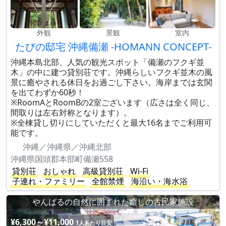
外観
景観
室内
たびの邸宅 沖縄備瀬 -HOMANN CONCEPT-
沖縄本島北部、人気の観光スポット「備瀬のフクギ並
木」の中に建つ貸別荘です。沖縄らしいフクギ並木の風
景に癒やされる休日をお過ごし下さい。海岸までは玄関
を出てわずか60秒！
※RoomAとRoomBの2室ございます（広さは全く同じ、
間取りは左右対称となります）。
※全棟貸し切りにしていただくと最大16名までご利用可
能です。
沖縄／沖縄県／沖縄北部
沖縄県国頭郡本部町備瀬558
貸別荘
おしゃれ
高級貸別荘
Wi-Fi
子連れ・ファミリー
全館禁煙
海沿い・海水浴
やんばるの自然に囲まれた癒しの古民家施設
¥6,300～¥11,000
1人あたり目安