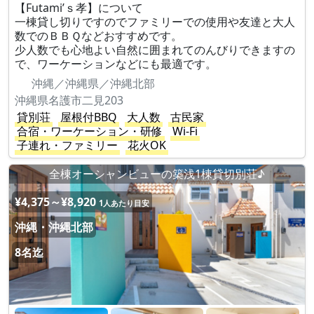
【Futami’ｓ孝】について
一棟貸し切りですのでファミリーでの使用や友達と大人
数でのＢＢＱなどおすすめです。
少人数でも心地よい自然に囲まれてのんびりできますの
で、ワーケーションなどにも最適です。
沖縄／沖縄県／沖縄北部
沖縄県名護市二見203
貸別荘
屋根付BBQ
大人数
古民家
合宿・ワーケーション・研修
Wi-Fi
子連れ・ファミリー
花火OK
全棟オーシャンビューの築浅1棟貸切別荘♪
¥4,375～¥8,920
1人あたり目安
沖縄・沖縄北部
8名迄