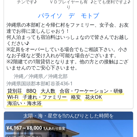
チンです♪
ＶＤプレイヤーも有
♪とても便利ですよ♪
り
パライソ デ モトブ
沖縄県の本部町と今帰仁村をファミリー、女子会、お友
達でお得に楽しんじゃおう！
何人泊まっても宿泊料はいっしょなので皆さんでお越し
ください♪
※定員をオーバーしている場合でもご相談下さい。小さ
なお子様など受け入れが可能な場合がございます。
※2階建ての1階貸切となります。他の方との接触はござ
いませんのでご安心下さいませ。
沖縄／沖縄県／沖縄北部
沖縄県国頭郡本部町谷茶436-1
貸別荘
BBQ
大人数
合宿・ワーケーション・研修
Wi-Fi
子連れ・ファミリー
格安
花火OK
海沿い・海水浴
太陽・海・星空を!!のんびりとした時間を
¥4,167～¥8,000
1人あたり目安