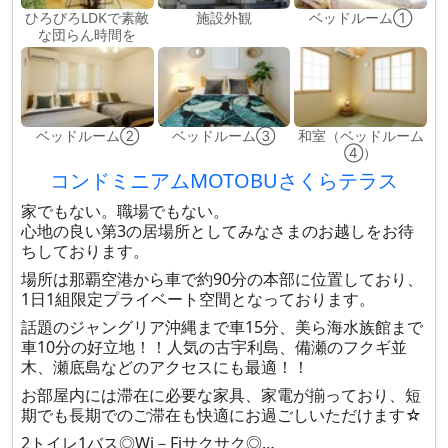
ひろびろLDKで素敵
施設外観
ベッドルーム①
な団らん時間を
ベッドルーム②
ベッドルーム③
和室（ベッドルーム
④）
コンドミニアムMOTOBUさくらテラス
家でもない。職場でもない。
心地の良い第3の居場所としてみなさまのお越しをお待
ちしております。
場所は那覇空港から車で約90分の本部に位置しており、
1日1組限定プライベート空間となっております。
話題のジャングリア沖縄まで車15分、美ら海水族館まで
車10分の好立地！！人気の古宇利島、備瀬のフクギ並
木、瀬底島などのアクセスにも最適！！
お部屋内には滞在に必要な家具、家電が揃っており、短
期でも長期でのご滞在も快適にお過ごしいただけます☆
2トイレ1バス◎Wi－Fiサクサク◎…