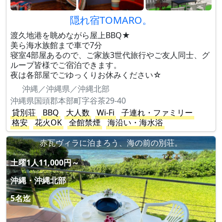
隠れ宿TOMARO。
渡久地港を眺めながら屋上BBQ★
美ら海水族館まで車で7分
寝室4部屋あるので、ご家族3世代旅行やご友人同士、グ
ループ皆様でご宿泊できます。
夜は各部屋でごゆっくりお休みください☆
沖縄／沖縄県／沖縄北部
沖縄県国頭郡本部町字谷茶29-40
貸別荘
BBQ
大人数
Wi-Fi
子連れ・ファミリー
格安
花火OK
全館禁煙
海沿い・海水浴
赤瓦ヴィラに泊まろう、海の前の別荘。
土曜1人11,000円～
沖縄・沖縄北部
5名迄