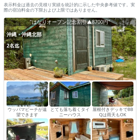
表示料金は過去の見積り実績を統計的に示した中央参考値です。実
際の宿泊料金の下限および上限ではありません。
"はなりオープン記念割引▲8700円"
沖縄・沖縄北部
2名迄
ウッパマビーチが遠
とても落ち着くタイ
屋根付きデッキでBB
望できます
ニーハウス
Qは雨天もOK