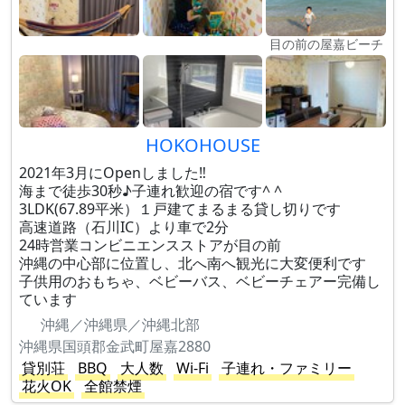
目の前の屋嘉ビーチ
HOKOHOUSE
2021年3月にOpenしました‼︎
海まで徒歩30秒♪子連れ歓迎の宿です^ ^
3LDK(67.89平米）１戸建てまるまる貸し切りです
高速道路（石川IC）より車で2分
24時営業コンビニエンスストアが目の前
沖縄の中心部に位置し、北へ南へ観光に大変便利です
子供用のおもちゃ、ベビーバス、ベビーチェアー完備し
ています
沖縄／沖縄県／沖縄北部
沖縄県国頭郡金武町屋嘉2880
貸別荘
BBQ
大人数
Wi-Fi
子連れ・ファミリー
花火OK
全館禁煙