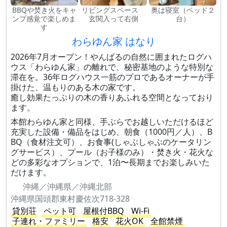
BBQや焚き火をキャ
リビングスペース
奥は寝室（ベッド２
ンプ感覚で楽しめま
玄関入って右側
台）
す
わらゆん家 はなり
2026年7月オープン！やんばるの自然に囲まれたログハ
ウス「わらゆん家」の離れで、秘密基地のような特別な
滞在を。36年ログハウス一筋のプロであるオーナーが手
掛けた、温もりのある木の家です。
癒し効果たっぷりの木の香りあふれる空間となっており
ます。
本館わらゆん家と同様、手ぶらでお越しいただけるほど
充実した設備・備品をはじめ、朝食（1000円／人）、B
BQ（食材注文可）、お食事(しゃぶしゃぶのケータリン
グサービス）、プール（お子様のみ）・焚き火・花火な
どの多彩なオプションで、1泊〜長期までお楽しみいた
だけます。
沖縄／沖縄県／沖縄北部
沖縄県国頭郡東村慶佐次718-328
貸別荘
ペット可
屋根付BBQ
Wi-Fi
子連れ・ファミリー
格安
花火OK
全館禁煙