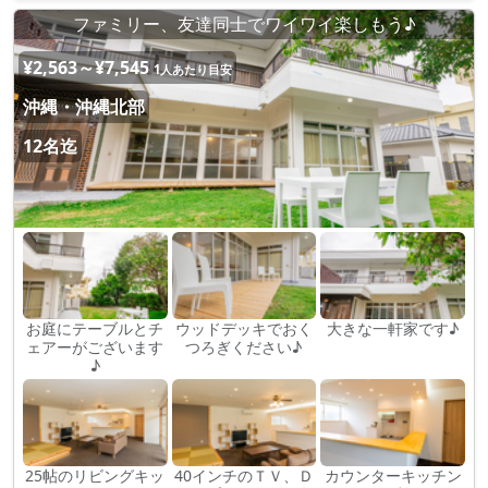
ファミリー、友達同士でワイワイ楽しもう♪
¥2,563～¥7,545
1人あたり目安
沖縄・沖縄北部
12名迄
お庭にテーブルとチ
ウッドデッキでおく
大きな一軒家です♪
ェアーがございます
つろぎください♪
♪
25帖のリビングキッ
40インチのＴＶ、Ｄ
カウンターキッチン