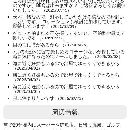
ころは線が引かれてあり出来ないように見受けられる
のですが、BBQは出来ますか？ ご返答よろしくお願い
いたします。
（2026/07/15）
犬が一緒なので、対応していただける様なのでお願い
したいです。 ロケーションも検討に加味しています。
期待しています!!
（2026/07/09）
ペットと泊まれる宿を探してるので。 宿泊料金教えて
欲しいです
（2026/06/27）
目の前に海があるから
（2026/06/25）
7月の3連休に皆で楽しめるコテージないか探している
時に気になったのでメールしました。
（2026/05/08）
海に近く妊婦もいるので部屋でゆっくりできるから
（2026/04/02）
海に近く妊婦もいるので部屋でゆっくりできるから
（2026/04/02）
海に近く妊婦もいるので部屋でゆっくりできるから
（2026/04/01）
是非泊まりたいです
（2026/02/25）
周辺情報
車で20分圏内にスーパーや鮮魚店、日帰り温泉、ゴルフ