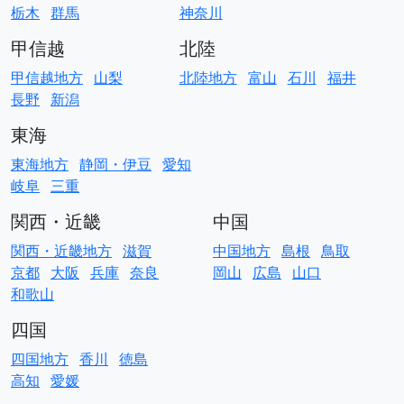
栃木
群馬
神奈川
甲信越
北陸
甲信越地方
山梨
北陸地方
富山
石川
福井
長野
新潟
東海
東海地方
静岡・伊豆
愛知
岐阜
三重
関西・近畿
中国
関西・近畿地方
滋賀
中国地方
島根
鳥取
京都
大阪
兵庫
奈良
岡山
広島
山口
和歌山
四国
四国地方
香川
徳島
高知
愛媛