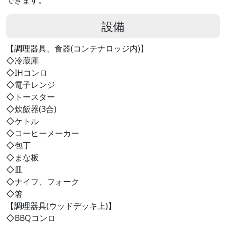
できます。
設備
【調理器具、食器(コンテナロッジ内)】
◇冷蔵庫
◇IHコンロ
◇電子レンジ
◇トースター
◇炊飯器(3合)
◇ケトル
◇コーヒーメーカー
◇包丁
◇まな板
◇皿
◇ナイフ、フォーク
◇箸
【調理器具(ウッドデッキ上)】
◇BBQコンロ