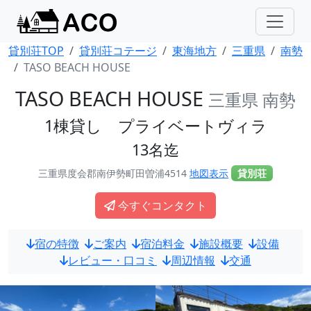
貸別荘TOP
貸別荘コテージ
東海地方
三重県
南勢
TASO BEACH HOUSE
TASO BEACH HOUSE
三重県 南勢
1棟貸し プライベートヴィラ
13名迄
三重県度会郡南伊勢町田曽浦4514
地図表示
貸別荘
今すぐコンタクト
宿の特徴
ご案内
宿泊料金
施設概要
設備
レビュー・口コミ
周辺情報
交通