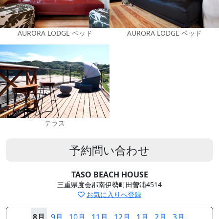
AURORA LODGE ベッド
AURORA LODGE ベッド
テラス
予約問い合わせ
TASO BEACH HOUSE
三重県度会郡南伊勢町田曽浦4514
お気に入りへ登録
8月
9月
10月
11月
12月
1月
2月
3月