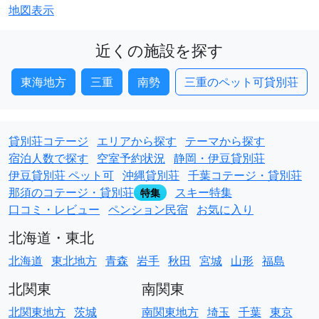
地図表示
近くの施設を探す
東海地方
三重
南勢
三重のペット可貸別荘
貸別荘コテージ
エリアから探す
テーマから探す
宿泊人数で探す
空室予約状況
静岡・伊豆貸別荘
伊豆貸別荘 ペット可
沖縄貸別荘
千葉コテージ・貸別荘
那須のコテージ・貸別荘
スキー特集
特集
口コミ・レビュー
ペンション民宿
お気に入り
北海道・東北
北海道
東北地方
青森
岩手
秋田
宮城
山形
福島
北関東
南関東
北関東地方
茨城
南関東地方
埼玉
千葉
東京