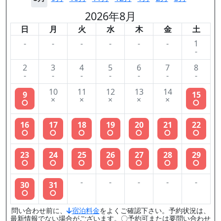
2026年8月
日
月
火
水
木
金
土
-
-
-
-
-
-
1
-
2
3
4
5
6
7
8
-
-
-
-
-
-
-
10
11
12
13
14
9
15
×
×
×
×
×
○
○
16
17
18
19
20
21
22
○
○
○
○
○
○
○
23
24
25
26
27
28
29
○
○
○
○
○
○
○
-
-
-
-
-
30
31
○
○
問い合わせ前に、
宿泊料金
をよくご確認下さい。予約状況は、
最新情報でない場合がございます。〇予約可または要問い合わせ