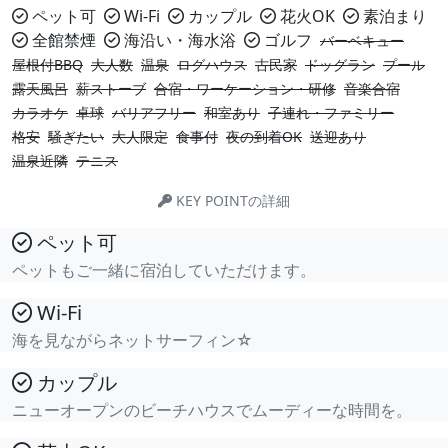
ペット可
Wi-Fi
カップル
花火OK
素泊まり
全館禁煙
海沿い・海水浴
ゴルフ
バーベキュー
屋根付BBQ
大人数
温泉
ログハウス
古民家
ドッグラン
プール
露天風呂
薪ストーブ
合宿・ワーケーション・研修
音楽合宿
カラオケ
卓球
バリアフリー
和室あり
子連れ・ファミリー
格安
騒ぎたい
大人限定
食事付
夜の到着OK
送迎あり
温泉近隣
テニス
KEY POINTの詳細
ペット可
ペットもご一緒に宿泊していただけます。
Wi-Fi
海を見ながらネットサーフィン☆
カップル
ニューオープンのビーチハウスでムーディーな時間を。