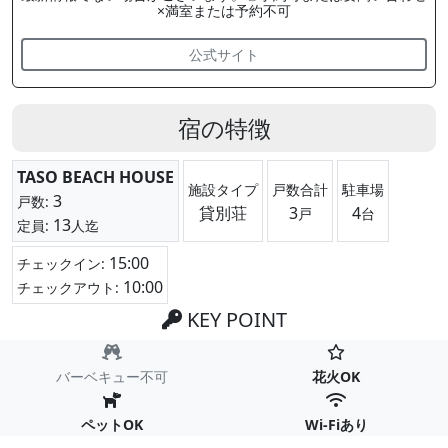
×満室または予約不可
公式サイト
宿の特徴
TASO BEACH HOUSE
施設タイプ
戸数合計
駐車場
3
戸数:
貸別荘
3
4
戸
台
13
定員:
人迄
15:00
チェックイン:
10:00
チェックアウト:
KEY POINT
バーベキュー不可
花火OK
ペットOK
Wi-Fiあり