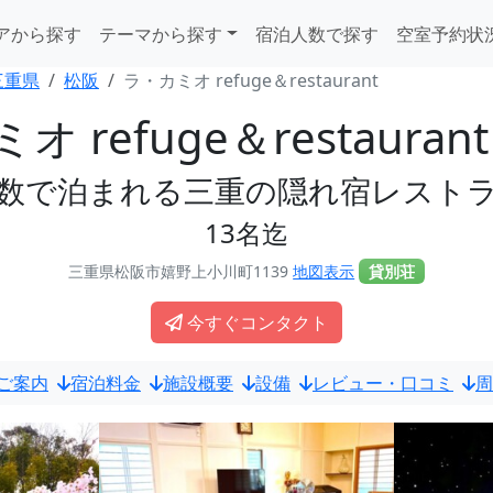
アから探す
テーマから探す
宿泊人数で探す
空室予約状
三重県
松阪
ラ・カミオ refuge＆restaurant
 refuge＆restauran
数で泊まれる三重の隠れ宿レスト
13名迄
三重県松阪市嬉野上小川町1139
地図表示
貸別荘
今すぐコンタクト
ご案内
宿泊料金
施設概要
設備
レビュー・口コミ
周