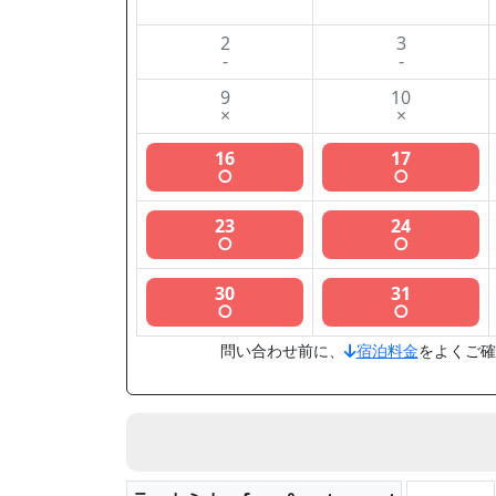
2
3
-
-
9
10
×
×
16
17
○
○
23
24
○
○
30
31
○
○
問い合わせ前に、
宿泊料金
をよくご確