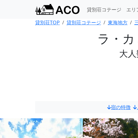
貸別荘コテージ
エリ
貸別荘TOP
貸別荘コテージ
東海地方
ラ・カミオ
大人
宿の特徴