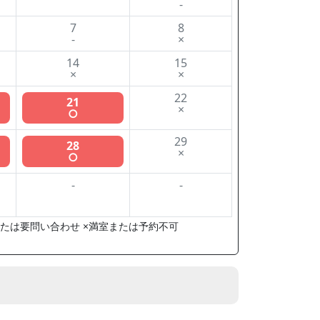
-
7
8
-
×
14
15
×
×
22
21
×
○
29
28
×
○
-
-
たは要問い合わせ ×満室または予約不可