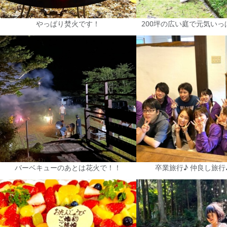
やっぱり焚火です！
200坪の広い庭で元気い
バーベキューのあとは花火で！！
卒業旅行♪ 仲良し旅行