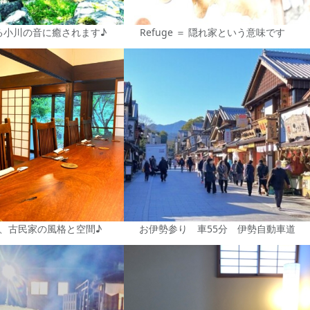
る小川の音に癒されます♪
Refuge ＝ 隠れ家という意味です
、古民家の風格と空間♪
お伊勢参り 車55分 伊勢自動車道