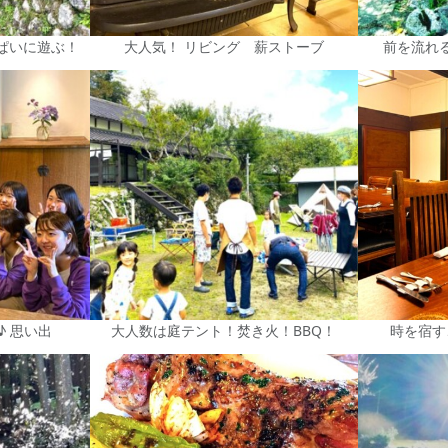
っぱいに遊ぶ！
大人気！ リビング 薪ストーブ
前を流れ
♪ 思い出
大人数は庭テント！焚き火！BBQ！
時を宿す