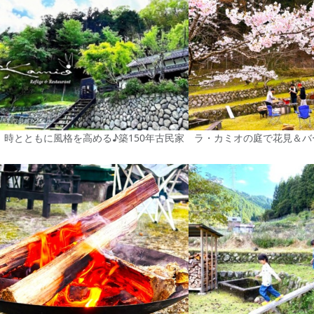
時とともに風格を高める♪築150年古民家
ラ・カミオの庭で花見＆バ