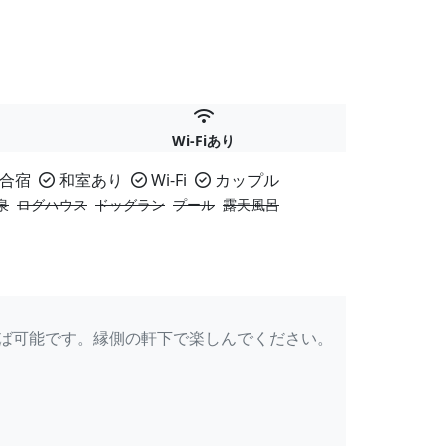
Wi-Fiあり
合宿
和室あり
Wi-Fi
カップル
泉
ログハウス
ドッグラン
プール
露天風呂
れば可能です。縁側の軒下で楽しんでください。