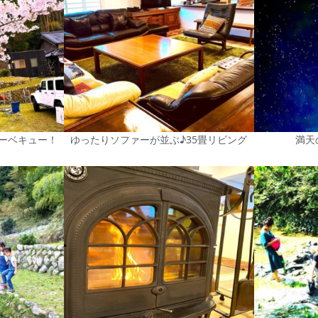
ーベキュー！
ゆったりソファーが並ぶ♪35畳リビング
満天