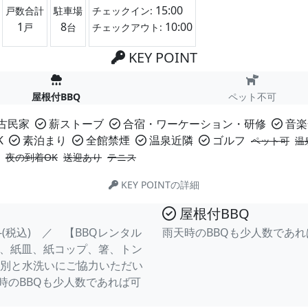
15:00
戸数合計
駐車場
チェックイン:
1
8
10:00
戸
台
チェックアウト:
KEY POINT
屋根付BBQ
ペット不可
古民家
薪ストーブ
合宿・ワーケーション・研修
音楽
K
素泊まり
全館禁煙
温泉近隣
ゴルフ
ペット可
温
夜の到着OK
送迎あり
テニス
KEY POINTの詳細
屋根付BBQ
(税込) ／ 【BBQレンタル
雨天時のBBQも少人数であ
火剤、紙皿、紙コップ、箸、トン
分別と水洗いにご協力いただい
天時のBBQも少人数であれば可