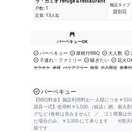
ラ・カミオ refuge＆restaurant
施設タイプ
1
戸数:
貸別荘
13
定員:
人迄
バーベキューOK
バーベキュー
屋根付BBQ
大人数
子連れ・ファミリー
騒ぎたい
花火O
カラオケ
卓球
バリアフリー
格安
大人限定
食事付
バーベキュー
【BBQ料金】施設利用料お一人様につき￥550-
器具一式】使用料￥5,500-（税込）網、着
グなど (食材は含みません) ／ ゴミ廃棄は
た場合のみ、￥3,300-にて承ります ※雨
能です