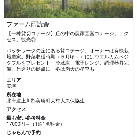
ファーム雨読舎
【一棟貸切コテージ】丘の中の農家直営コテージ。アク
セス、観光◎
パッチワークの丘にある貸コテージ。オーナーは有機栽
培農家。野菜収穫時期（５月頃～）にはウエルカムベジ
タブルをプレゼント。冷蔵庫、電子レンジ、調理器具完
備。丘巡りの拠点に。冬は満天の星空も。
エリア
美瑛
所在地
北海道上川郡美瑛町大村大久保協生
アクセス
最も安い参考料金
17000円～（1泊1名料金）
じゃらんで予約