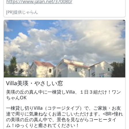
https://www.jalan.net/370080/
[PR]提供じゃらん
Villa美瑛・やさしい窓
美瑛の丘の真ん中に一棟貸しVilla、１日３組だけ！ワン
ちゃんOK
一棟貸し切りVilla（コテージタイプ）で、ご家族・お友
達で周りに気兼ねなくお過ごしいただけます。<BR>憧れ
の美瑛の丘の真ん中で、景色を見ながらコーヒータイ
ム！ゆっくりと癒されてください！