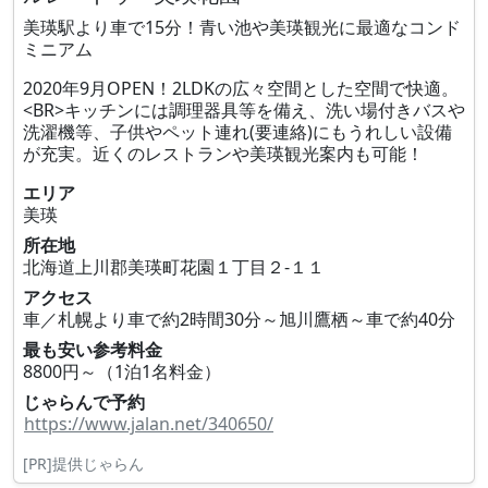
美瑛駅より車で15分！青い池や美瑛観光に最適なコンド
ミニアム
2020年9月OPEN！2LDKの広々空間とした空間で快適。
<BR>キッチンには調理器具等を備え、洗い場付きバスや
洗濯機等、子供やペット連れ(要連絡)にもうれしい設備
が充実。近くのレストランや美瑛観光案内も可能！
エリア
美瑛
所在地
北海道上川郡美瑛町花園１丁目２‐１１
アクセス
車／札幌より車で約2時間30分～旭川鷹栖～車で約40分
最も安い参考料金
8800円～（1泊1名料金）
じゃらんで予約
https://www.jalan.net/340650/
[PR]提供じゃらん