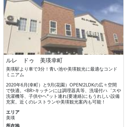
ルレ ドゥ 美瑛幸町
美瑛駅より車で3分！青い池や美瑛観光に最適なコンド
ミニアム
2020年6月(幸町）と9月(花園）OPEN!2LDKの広々空間
で快適。<BR>キッチンには調理器具等、洗場付ハ゛スや
洗濯機等、子供やヘ°ット連れ(要連絡)にもうれしい設備
充実。近くのレストランや美瑛観光案内も可能！
エリア
美瑛
所在地