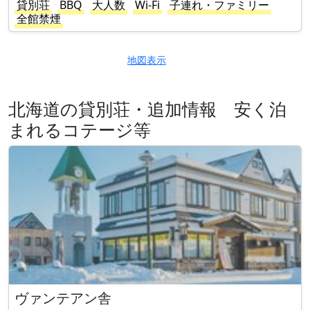
貸別荘
BBQ
大人数
Wi-Fi
子連れ・ファミリー
全館禁煙
地図表示
北海道の貸別荘・追加情報 安く泊
まれるコテージ等
ヴァンテアン舎