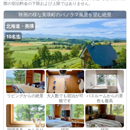
際の宿泊料金の下限および上限ではありません。
映画の様な美瑛町のパノラマ風景を望む絶景
北海道・美瑛
10名迄
リビングからの絶景
大人数でも宿泊が可
バスルームからの景
能です
色も最高
調理器具、カトラリ
寝室
寝室