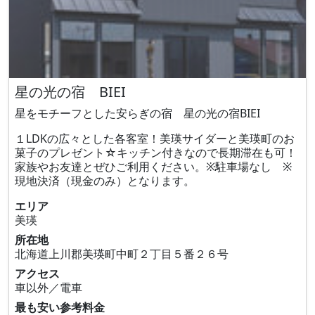
星の光の宿 BIEI
星をモチーフとした安らぎの宿 星の光の宿BIEI
１LDKの広々とした各客室！美瑛サイダーと美瑛町のお
菓子のプレゼント☆キッチン付きなので長期滞在も可！
家族やお友達とぜひご利用ください。※駐車場なし ※
現地決済（現金のみ）となります。
エリア
美瑛
所在地
北海道上川郡美瑛町中町２丁目５番２６号
アクセス
車以外／電車
最も安い参考料金