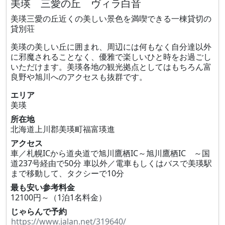
美瑛 三愛の丘 ヴィラ白音
美瑛三愛の丘近くの美しい景色を満喫できる一棟貸切の
貸別荘
美瑛の美しい丘に囲まれ、周辺には何もなく自分達以外
に邪魔されることなく、優雅で楽しいひと時をお過ごし
いただけます。美瑛各地の観光拠点としてはもちろん富
良野や旭川へのアクセスも抜群です。
エリア
美瑛
所在地
北海道上川郡美瑛町福富瑛進
アクセス
車／札幌ICから道央道で旭川鷹栖IC～旭川鷹栖IC ～国
道237号経由で50分 車以外／電車もしくはバスで美瑛駅
まで移動して、タクシーで10分
最も安い参考料金
12100円～（1泊1名料金）
じゃらんで予約
https://www.jalan.net/319640/