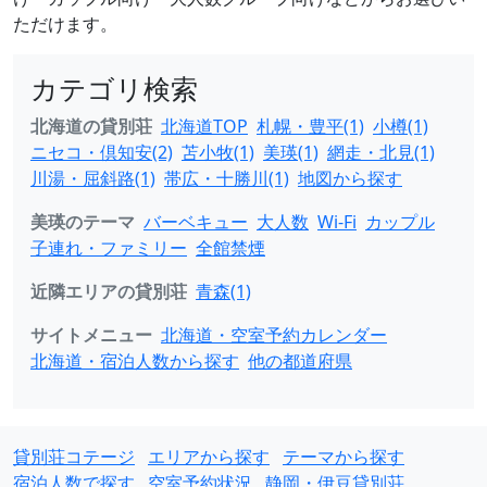
ただけます。
カテゴリ検索
北海道の貸別荘
北海道TOP
札幌・豊平(1)
小樽(1)
ニセコ・倶知安(2)
苫小牧(1)
美瑛(1)
網走・北見(1)
川湯・屈斜路(1)
帯広・十勝川(1)
地図から探す
美瑛のテーマ
バーベキュー
大人数
Wi-Fi
カップル
子連れ・ファミリー
全館禁煙
近隣エリアの貸別荘
青森(1)
サイトメニュー
北海道・空室予約カレンダー
北海道・宿泊人数から探す
他の都道府県
貸別荘コテージ
エリアから探す
テーマから探す
宿泊人数で探す
空室予約状況
静岡・伊豆貸別荘