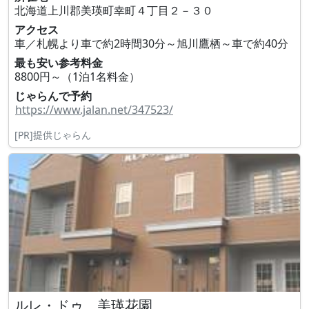
北海道上川郡美瑛町幸町４丁目２－３０
アクセス
車／札幌より車で約2時間30分～旭川鷹栖～車で約40分
最も安い参考料金
8800円～（1泊1名料金）
じゃらんで予約
https://www.jalan.net/347523/
[PR]提供じゃらん
ルレ・ドゥ 美瑛花園