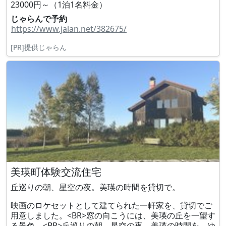
23000円～（1泊1名料金）
じゃらんで予約
https://www.jalan.net/382675/
[PR]提供じゃらん
美瑛町体験交流住宅
丘巡りの朝、星空の夜。美瑛の時間を貸切で。
映画のロケセットとして建てられた一軒家を、貸切でご
用意しました。<BR>窓の向こうには、美瑛の丘を一望す
る景色。<BR>丘巡りの朝、星空の夜、美瑛の時間を、ゆ