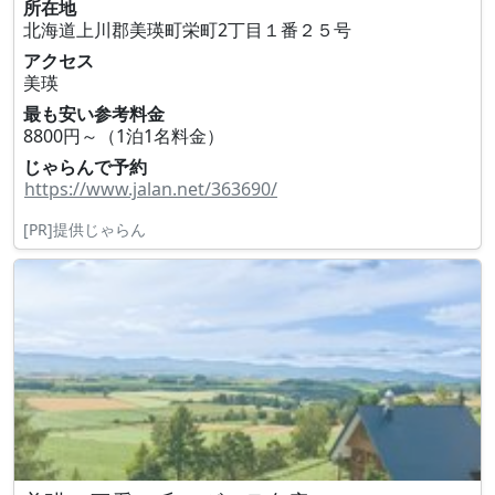
所在地
北海道上川郡美瑛町栄町2丁目１番２５号
アクセス
美瑛
最も安い参考料金
8800円～（1泊1名料金）
じゃらんで予約
https://www.jalan.net/363690/
[PR]提供じゃらん