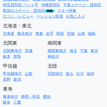
伊豆貸別荘 ペット可
沖縄貸別荘
千葉コテージ・貸別荘
那須のコテージ・貸別荘
スキー特集
特集
口コミ・レビュー
ペンション民宿
お気に入り
北海道・東北
北海道
東北地方
青森
岩手
秋田
宮城
山形
福島
北関東
南関東
北関東地方
茨城
南関東地方
埼玉
千葉
東京
栃木
群馬
神奈川
甲信越
北陸
甲信越地方
山梨
北陸地方
富山
石川
福井
長野
新潟
東海
東海地方
静岡・伊豆
愛知
岐阜
三重