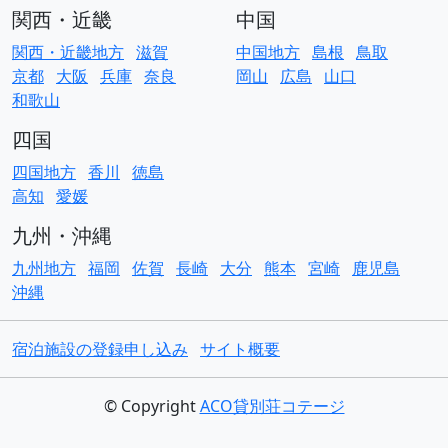
関西・近畿
中国
関西・近畿地方
滋賀
中国地方
島根
鳥取
京都
大阪
兵庫
奈良
岡山
広島
山口
和歌山
四国
四国地方
香川
徳島
高知
愛媛
九州・沖縄
九州地方
福岡
佐賀
長崎
大分
熊本
宮崎
鹿児島
沖縄
宿泊施設の登録申し込み
サイト概要
© Copyright
ACO貸別荘コテージ