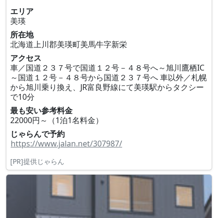
エリア
美瑛
所在地
北海道上川郡美瑛町美馬牛字新栄
アクセス
車／国道２３７号で国道１２号－４８号へ～旭川鷹栖IC
～国道１２号－４８号から国道２３７号へ 車以外／札幌
から旭川乗り換え、JR富良野線にて美瑛駅からタクシー
で10分
最も安い参考料金
22000円～（1泊1名料金）
じゃらんで予約
https://www.jalan.net/307987/
[PR]提供じゃらん