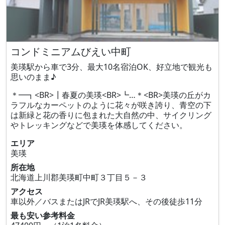
コンドミニアムびえい中町
美瑛駅から車で3分、最大10名宿泊OK、好立地で観光も
思いのまま♪
＊━┓<BR>┃春夏の美瑛<BR>┗…＊<BR>美瑛の丘がカ
ラフルなカーペットのように花々が咲き誇り、青空の下
は新緑と花の香りに包まれた大自然の中、サイクリング
やトレッキングなどで美瑛を体感してください。
エリア
美瑛
所在地
北海道上川郡美瑛町中町３丁目５－３
アクセス
車以外／バスまたはJRでJR美瑛駅へ、その後徒歩11分
最も安い参考料金