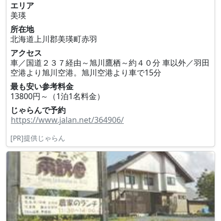
エリア
美瑛
所在地
北海道上川郡美瑛町赤羽
アクセス
車／国道２３７経由～旭川鷹栖～約４０分 車以外／羽田
空港より旭川空港。旭川空港より車で15分
最も安い参考料金
13800円～（1泊1名料金）
じゃらんで予約
https://www.jalan.net/364906/
[PR]提供じゃらん