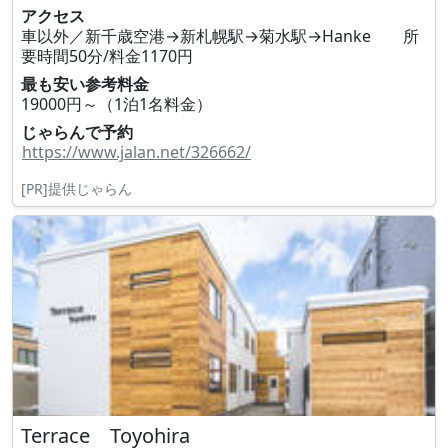
アクセス
車以外／新千歳空港→新札幌駅→菊水駅→Hanke 所
要時間50分/料金1170円
最も安い参考料金
19000円～（1泊1名料金）
じゃらんで予約
https://www.jalan.net/326662/
[PR]提供じゃらん
Terrace Toyohira