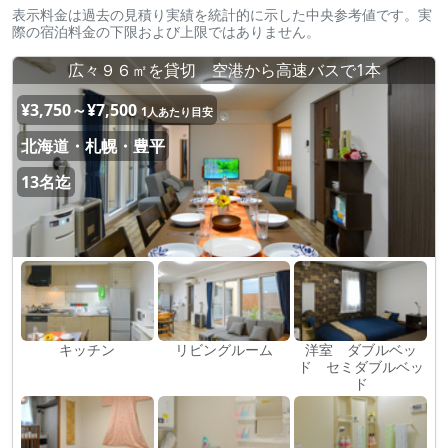
表示料金は過去の見積り実績を統計的に示した中央参考値です。実
際の宿泊料金の下限および上限ではありません。
広々９６㎡を貸切 空港から高速バスで1本
¥3,750～¥7,500
1人あたり目安
北海道・札幌・豊平
13名迄
キッチン
リビングルーム
洋室 ダブルベッ
ド セミダブルベッ
ド