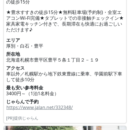
の徒歩15分
★豊水すすきの徒歩15分★無料駐車場(予約制)・全室エ
アコンWi-Fi完備★タブレットでの非接触チェックイン★
家具家電キッチン付きで、長期滞在も快適にお過ごしい
ただけます♪
エリア
厚別・白石・豊平
所在地
北海道札幌市豊平区豊平５条１丁目２－１９
アクセス
車以外／札幌駅から地下鉄東豊線に乗車、学園前駅下車
して徒歩10分
最も安い参考料金
3400円～（1泊1名料金）
じゃらんで予約
https://www.jalan.net/332348/
[PR]提供じゃらん