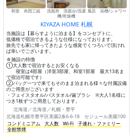
和室 布団三組
洗面所 洗面台/洗濯
風呂 浴槽/シャワー
機/乾燥機
KIYAZA HOME 札幌
当施設は【暮らすように泊まる】をコンセプトに、
低価格で宿泊できるような仕様になっております。
旅先でも家に帰ってきたような感覚でくつろいで頂けれ
ば幸いでございます。
☆施設の特徴
①大人数で宿泊するとお安くなる
寝室は4部屋（洋室3部屋、和室1部屋 最大13名ま
で宿泊可能です）
②バッグ一つで来てもそのまま泊まれる様々な付属設備
のご用意がございます
・フェイスタオル/バスタオル/歯ブラシ ※大人1名様に
つき1枚ずつご用意しております。
北海道／北海道／札幌・豊平
北海道札幌市豊平区美園2条6-6-18 セジュール美園100
コンドミニアム
大人数
Wi-Fi
子連れ・ファミリー
全館禁煙