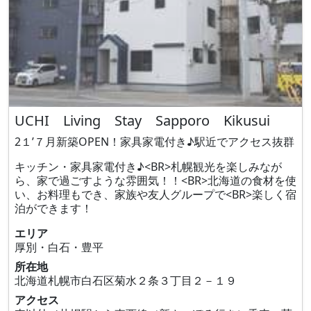
UCHI Living Stay Sapporo Kikusui
2１’７月新築OPEN！家具家電付き♪駅近でアクセス抜群
キッチン・家具家電付き♪<BR>札幌観光を楽しみなが
ら、家で過ごすような雰囲気！！<BR>北海道の食材を使
い、お料理もでき、家族や友人グループで<BR>楽しく宿
泊ができます！
エリア
厚別・白石・豊平
所在地
北海道札幌市白石区菊水２条３丁目２－１９
アクセス