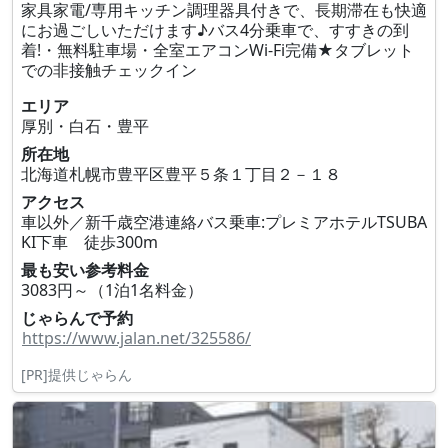
家具家電/専用キッチン調理器具付きで、長期滞在も快適
にお過ごしいただけます♪バス4分乗車で、すすきの到
着!・無料駐車場・全室エアコンWi-Fi完備★タブレット
での非接触チェックイン
エリア
厚別・白石・豊平
所在地
北海道札幌市豊平区豊平５条１丁目２－１８
アクセス
車以外／新千歳空港連絡バス乗車:プレミアホテルTSUBA
KI下車 徒歩300m
最も安い参考料金
3083円～（1泊1名料金）
じゃらんで予約
https://www.jalan.net/325586/
[PR]提供じゃらん