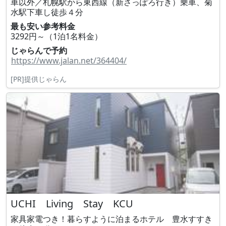
車以外／札幌駅から東西線（新さっぽろ行き）乗車、菊
水駅下車し徒歩４分
最も安い参考料金
3292円～（1泊1名料金）
じゃらんで予約
https://www.jalan.net/364404/
[PR]提供じゃらん
UCHI Living Stay KCU
家具家電つき！暮らすように泊まるホテル 豊水すすき