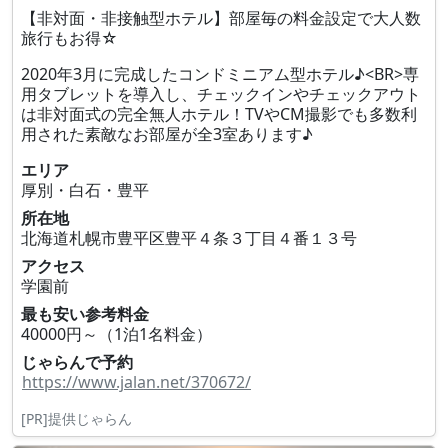
【非対面・非接触型ホテル】部屋毎の料金設定で大人数
旅行もお得☆
2020年3月に完成したコンドミニアム型ホテル♪<BR>専
用タブレットを導入し、チェックインやチェックアウト
は非対面式の完全無人ホテル！TVやCM撮影でも多数利
用された素敵なお部屋が全3室あります♪
エリア
厚別・白石・豊平
所在地
北海道札幌市豊平区豊平４条３丁目４番１３号
アクセス
学園前
最も安い参考料金
40000円～（1泊1名料金）
じゃらんで予約
https://www.jalan.net/370672/
[PR]提供じゃらん