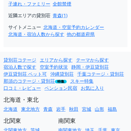
子連れ・ファミリー
全館禁煙
近隣エリアの貸別荘
青森(1)
サイトメニュー
北海道・空室予約カレンダー
北海道・宿泊人数から探す
他の都道府県
貸別荘コテージ
エリアから探す
テーマから探す
宿泊人数で探す
空室予約状況
静岡・伊豆貸別荘
伊豆貸別荘 ペット可
沖縄貸別荘
千葉コテージ・貸別荘
那須のコテージ・貸別荘
スキー特集
特集
口コミ・レビュー
ペンション民宿
お気に入り
北海道・東北
北海道
東北地方
青森
岩手
秋田
宮城
山形
福島
北関東
南関東
北関東地方
茨城
南関東地方
埼玉
千葉
東京