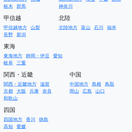
栃木
群馬
神奈川
甲信越
北陸
甲信越地方
山梨
北陸地方
富山
石川
福井
長野
新潟
東海
東海地方
静岡・伊豆
愛知
岐阜
三重
関西・近畿
中国
関西・近畿地方
滋賀
中国地方
島根
鳥取
京都
大阪
兵庫
奈良
岡山
広島
山口
和歌山
四国
四国地方
香川
徳島
高知
愛媛