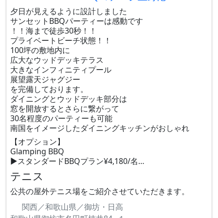
夕日が見えるように設計しました
サンセットBBQパーティーは感動です
！！海まで徒歩30秒！！
プライベートビーチ状態！！
100坪の敷地内に
広大なウッドデッキテラス
大きなインフィニティプール
展望露天ジャグジー
を完備しております。
ダイニングとウッドデッキ部分は
窓を開放するとさらに繋がって
30名程度のパーティーも可能
南国をイメージしたダイニングキッチンがおしゃれ
【オプション】
Glamping BBQ
▶︎スタンダードBBQプラン¥4,180/名…
テニス
公共の屋外テニス場をご紹介させていただきます。
関西／和歌山県／御坊・日高