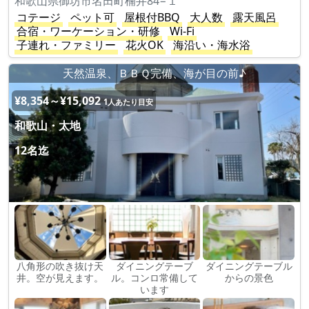
和歌山県御坊市名田町楠井84−１
コテージ
ペット可
屋根付BBQ
大人数
露天風呂
合宿・ワーケーション・研修
Wi-Fi
子連れ・ファミリー
花火OK
海沿い・海水浴
天然温泉、ＢＢＱ完備、海が目の前♪
¥8,354～¥15,092
1人あたり目安
和歌山・太地
12名迄
八角形の吹き抜け天
ダイニングテーブ
ダイニングテーブル
井。空が見えます。
ル。コンロ常備して
からの景色
います