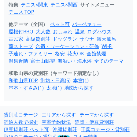
特集
テニス×関東
テニス×関西
サイトメニュー
テニス TOP
他テーマ（全国）
ペット可
バーベキュー
屋根付BBQ
大人数
おしゃれ
温泉
ログハウス
古民家
高級貸別荘
ドッグラン
サウナ
露天風呂
薪ストーブ
合宿・ワーケーション・研修
Wi-Fi
子連れ・ファミリー
格安
花火OK
全館禁煙
温泉近隣
富士山眺望
海沿い・海水浴
全てのテーマ
和歌山県の貸別荘（キーワード指定なし）
和歌山県TOP
御坊・日高(5)
本宮(1)
串本・すさみ(1)
太地(1)
地図から探す
貸別荘コテージ
エリアから探す
テーマから探す
宿泊人数で探す
空室予約状況
静岡・伊豆貸別荘
伊豆貸別荘 ペット可
沖縄貸別荘
千葉コテージ・貸別荘
那須のコテージ・貸別荘
スキー特集