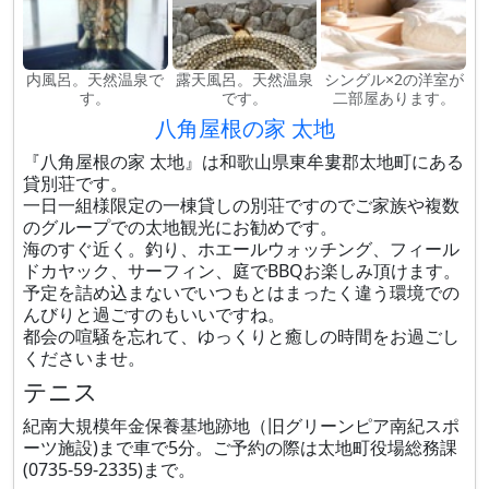
内風呂。天然温泉で
露天風呂。天然温泉
シングル×2の洋室が
す。
です。
二部屋あります。
八角屋根の家 太地
『八角屋根の家 太地』は和歌山県東牟婁郡太地町にある
貸別荘です。
一日一組様限定の一棟貸しの別荘ですのでご家族や複数
のグループでの太地観光にお勧めです。
海のすぐ近く。釣り、ホエールウォッチング、フィール
ドカヤック、サーフィン、庭でBBQお楽しみ頂けます。
予定を詰め込まないでいつもとはまったく違う環境での
んびりと過ごすのもいいですね。
都会の喧騒を忘れて、ゆっくりと癒しの時間をお過ごし
くださいませ。
テニス
紀南大規模年金保養基地跡地（旧グリーンピア南紀スポ
ーツ施設)まで車で5分。ご予約の際は太地町役場総務課
(0735-59-2335)まで。