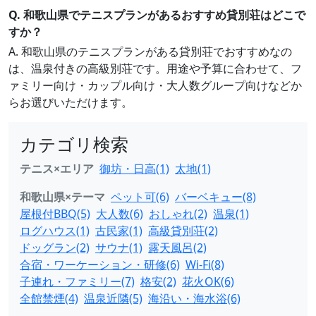
Q. 和歌山県でテニスプランがあるおすすめ貸別荘はどこで
すか？
A. 和歌山県のテニスプランがある貸別荘でおすすめなの
は、温泉付きの高級別荘です。用途や予算に合わせて、フ
ァミリー向け・カップル向け・大人数グループ向けなどか
らお選びいただけます。
カテゴリ検索
テニス×エリア
御坊・日高(1)
太地(1)
和歌山県×テーマ
ペット可(6)
バーベキュー(8)
屋根付BBQ(5)
大人数(6)
おしゃれ(2)
温泉(1)
ログハウス(1)
古民家(1)
高級貸別荘(2)
ドッグラン(2)
サウナ(1)
露天風呂(2)
合宿・ワーケーション・研修(6)
Wi-Fi(8)
子連れ・ファミリー(7)
格安(2)
花火OK(6)
全館禁煙(4)
温泉近隣(5)
海沿い・海水浴(6)