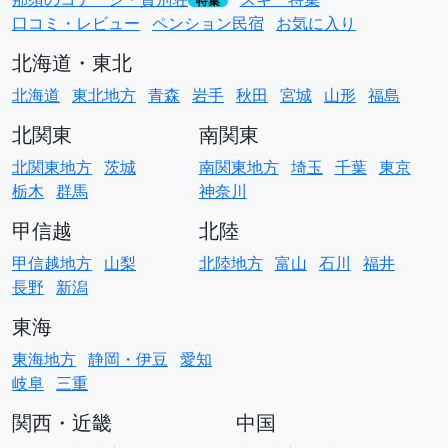
特集
口コミ・レビュー
ペンション民宿
お気に入り
北海道・東北
北海道
東北地方
青森
岩手
秋田
宮城
山形
福島
北関東
南関東
北関東地方
茨城
南関東地方
埼玉
千葉
東京
栃木
群馬
神奈川
甲信越
北陸
甲信越地方
山梨
北陸地方
富山
石川
福井
長野
新潟
東海
東海地方
静岡・伊豆
愛知
岐阜
三重
関西・近畿
中国