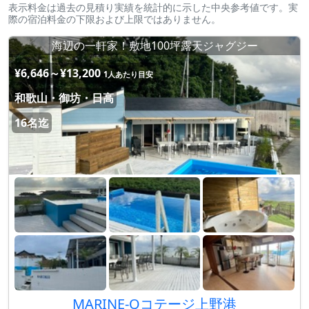
表示料金は過去の見積り実績を統計的に示した中央参考値です。実
際の宿泊料金の下限および上限ではありません。
海辺の一軒家！敷地100坪露天ジャグジー
¥6,646～¥13,200
1人あたり目安
和歌山・御坊・日高
16名迄
MARINE-Qコテージ上野港