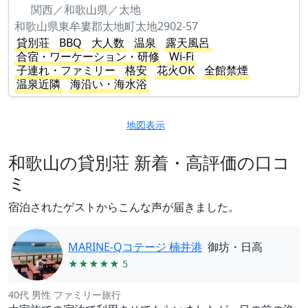
関西／和歌山県／太地
和歌山県東牟婁郡太地町太地2902-57
貸別荘
BBQ
大人数
温泉
露天風呂
合宿・ワーケーション・研修
Wi-Fi
子連れ・ファミリー
格安
花火OK
全館禁煙
温泉近隣
海沿い・海水浴
地図表示
和歌山の貸別荘 新着・高評価の口コ
ミ
宿泊されたゲストからこんな声が届きました。
MARINE-Qコテージ 楠井港
御坊・日高
★★★★★ 5
40代 男性 ファミリー旅行