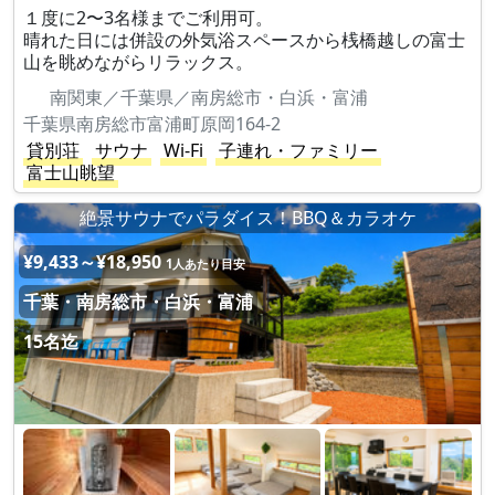
１度に2〜3名様までご利用可。
晴れた日には併設の外気浴スペースから桟橋越しの富士
山を眺めながらリラックス。
南関東／千葉県／南房総市・白浜・富浦
千葉県南房総市富浦町原岡164-2
貸別荘
サウナ
Wi-Fi
子連れ・ファミリー
富士山眺望
絶景サウナでパラダイス！BBQ＆カラオケ
¥9,433～¥18,950
1人あたり目安
千葉・南房総市・白浜・富浦
15名迄