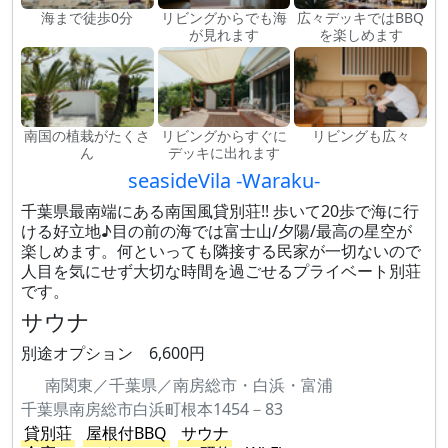
海まで徒歩0分
リビングからでも海
広々デッキではBBQ
が見れます
を楽しめます
南国の植栽がたくさ
リビングからすぐに
リビングも広々
ん
デッキに出れます
seasideVila -Waraku-
千葉県最南端にある南国風貸別荘!! 歩いて20歩で海に行
ける好立地♪目の前の海では富士山/夕陽/最高の星空が
楽しめます。何といっても隣接する民家が一切ないので
人目を気にせず大切な時間を過ごせるプライベート別荘
です。
サウナ
別途オプション 6,600円
南関東／千葉県／南房総市・白浜・富浦
千葉県南房総市白浜町根本1454－83
貸別荘
屋根付BBQ
サウナ