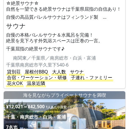
☆絶景サウナ☆
自然を一望できる絶景サウナは千葉県屈指の自信あり！
自慢の高品質バレルサウナはフィンランド製 …
サウナ
自慢の本格バレルサウナ＆水風呂を完備！
絶景を見下ろす外気浴スペースは圧巻の一言。
千葉屈指の絶景サウナです♪
南関東／千葉県／南房総市・白浜・富浦
千葉県南房総市平久里下540-6
貸別荘
屋根付BBQ
大人数
サウナ
合宿・ワーケーション・研修
子連れ・ファミリー
花火OK
温泉近隣
海を見ながらプライベートサウナを満喫
¥12,021～¥42,500
1人あたり目安
千葉・南房総市・白浜・富浦
7名迄