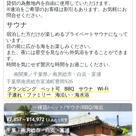
貸切の為敷地内を自由に使用していただけます。
※連泊をご希望のお客様は割引もあります。お気軽にお
問合せください。
サウナ
宿泊した方だけが楽しめるプライベートサウナになって
います。
目の前に広がる海をお楽しみください。
また、夜には星空を見ながら外気浴をすることができま
す。
時間を気にせず贅沢な時間をお過ごしください。
南関東／千葉県／南房総市・白浜・富浦
千葉県南房総市富浦町豊岡926
グランピング
ペット可
BBQ
サウナ
Wi-Fi
子連れ・ファミリー
海沿い・海水浴
一棟貸/ペット/サウナ/BBQ/海近
¥7,857～¥14,972
1人あたり目安
千葉・南房総市・白浜・富浦