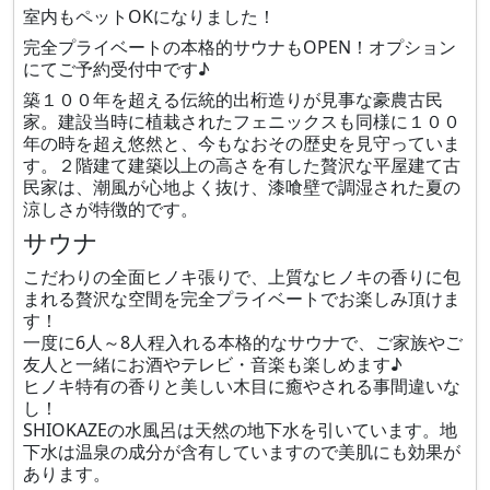
室内もペットOKになりました！
完全プライベートの本格的サウナもOPEN！オプション
にてご予約受付中です♪
築１００年を超える伝統的出桁造りが見事な豪農古民
家。建設当時に植栽されたフェニックスも同様に１００
年の時を超え悠然と、今もなおその歴史を見守っていま
す。２階建て建築以上の高さを有した贅沢な平屋建て古
民家は、潮風が心地よく抜け、漆喰壁で調湿された夏の
涼しさが特徴的です。
サウナ
こだわりの全面ヒノキ張りで、上質なヒノキの香りに包
まれる贅沢な空間を完全プライベートでお楽しみ頂けま
す！
一度に6人～8人程入れる本格的なサウナで、ご家族やご
友人と一緒にお酒やテレビ・音楽も楽しめます♪
ヒノキ特有の香りと美しい木目に癒やされる事間違いな
し！
SHIOKAZEの水風呂は天然の地下水を引いています。地
下水は温泉の成分が含有していますので美肌にも効果が
あります。