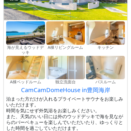
海が見えるウッドデ
A棟リビングルーム
キッチン
ッキ
A棟ベッドルーム
独立洗面台
バスルーム
CamCamDomeHouse in豊岡海岸
泊まった方だけが入れるプライベートサウナをお楽しみ
いただけます。
時間を気にせず外気浴をお楽しみください。
また、天気のいい日には外のウッドデッキで海を見なが
らのバーベキューを楽しんでいただいたり、ゆっくりと
した時間を過ごしていただけます。