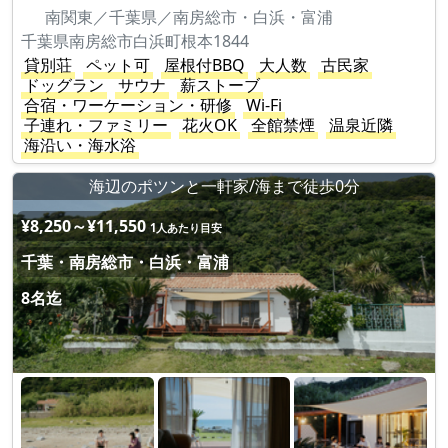
南関東／千葉県／南房総市・白浜・富浦
千葉県南房総市白浜町根本1844
貸別荘
ペット可
屋根付BBQ
大人数
古民家
ドッグラン
サウナ
薪ストーブ
合宿・ワーケーション・研修
Wi-Fi
子連れ・ファミリー
花火OK
全館禁煙
温泉近隣
海沿い・海水浴
海辺のポツンと一軒家/海まで徒歩0分
¥8,250～¥11,550
1人あたり目安
千葉・南房総市・白浜・富浦
8名迄