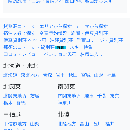
南房総市・白浜・富浦(27)
館山(54)
地図から探す
貸別荘コテージ
エリアから探す
テーマから探す
宿泊人数で探す
空室予約状況
静岡・伊豆貸別荘
伊豆貸別荘 ペット可
沖縄貸別荘
千葉コテージ・貸別荘
那須のコテージ・貸別荘
スキー特集
特集
口コミ・レビュー
ペンション民宿
お気に入り
北海道・東北
北海道
東北地方
青森
岩手
秋田
宮城
山形
福島
北関東
南関東
北関東地方
茨城
南関東地方
埼玉
千葉
東京
栃木
群馬
神奈川
甲信越
北陸
甲信越地方
山梨
北陸地方
富山
石川
福井