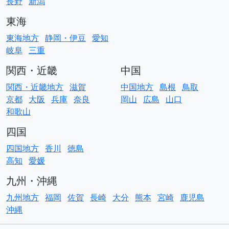
長野
新潟
東海
東海地方
静岡・伊豆
愛知
岐阜
三重
関西・近畿
中国
関西・近畿地方
滋賀
中国地方
島根
鳥取
京都
大阪
兵庫
奈良
岡山
広島
山口
和歌山
四国
四国地方
香川
徳島
高知
愛媛
九州・沖縄
九州地方
福岡
佐賀
長崎
大分
熊本
宮崎
鹿児島
沖縄