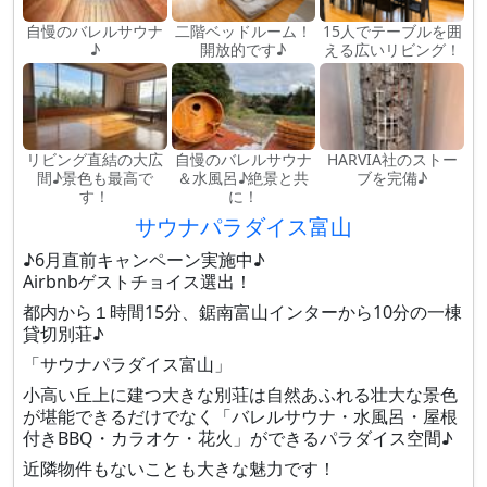
自慢のバレルサウナ
二階ベッドルーム！
15人でテーブルを囲
♪
開放的です♪
える広いリビング！
リビング直結の大広
自慢のバレルサウナ
HARVIA社のストー
間♪景色も最高で
＆水風呂♪絶景と共
ブを完備♪
す！
に！
サウナパラダイス富山
♪6月直前キャンペーン実施中♪
Airbnbゲストチョイス選出！
都内から１時間15分、鋸南富山インターから10分の一棟
貸切別荘♪
「サウナパラダイス富山」
小高い丘上に建つ大きな別荘は自然あふれる壮大な景色
が堪能できるだけでなく「バレルサウナ・水風呂・屋根
付きBBQ・カラオケ・花火」ができるパラダイス空間♪
近隣物件もないことも大きな魅力です！