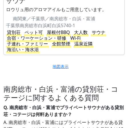
サウナ
ロウリュ用のアロマアイルもご用意しています。
南関東／千葉県／南房総市・白浜・富浦
千葉県南房総市白浜町白浜5740-1
貸別荘
ペット可
屋根付BBQ
大人数
サウナ
合宿・ワーケーション・研修
Wi-Fi
子連れ・ファミリー
全館禁煙
温泉近隣
海沿い・海水浴
地図表示
南房総市・白浜・富浦の貸別荘・コ
テージに関するよくある質問
Q. 南房総市・白浜・富浦でプライベートサウナがある貸別
荘・コテージは何軒ありますか？
A. 南房総市・白浜・富浦にはプライベートサウナがある貸