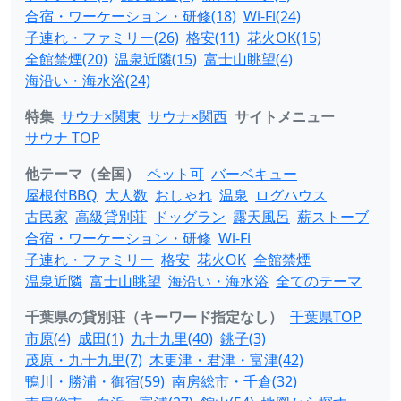
合宿・ワーケーション・研修(18)
Wi-Fi(24)
子連れ・ファミリー(26)
格安(11)
花火OK(15)
全館禁煙(20)
温泉近隣(15)
富士山眺望(4)
海沿い・海水浴(24)
特集
サウナ×関東
サウナ×関西
サイトメニュー
サウナ TOP
他テーマ（全国）
ペット可
バーベキュー
屋根付BBQ
大人数
おしゃれ
温泉
ログハウス
古民家
高級貸別荘
ドッグラン
露天風呂
薪ストーブ
合宿・ワーケーション・研修
Wi-Fi
子連れ・ファミリー
格安
花火OK
全館禁煙
温泉近隣
富士山眺望
海沿い・海水浴
全てのテーマ
千葉県の貸別荘（キーワード指定なし）
千葉県TOP
市原(4)
成田(1)
九十九里(40)
銚子(3)
茂原・九十九里(7)
木更津・君津・富津(42)
鴨川・勝浦・御宿(59)
南房総市・千倉(32)