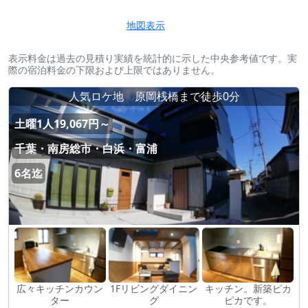
地図表示
表示料金は過去の見積り実績を統計的に示した中央参考値です。実
際の宿泊料金の下限および上限ではありません。
人気ロケ地 原岡桟橋まで徒歩0分
土曜1人19,067円～
千葉・南房総市・白浜・富浦
6名迄
広々キッチンカウン
1Fリビングダイニン
キッチン。新築ピカ
ター
グ
ピカです。