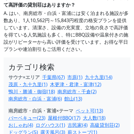
て高評価の貸別荘はありますか？
A. はい、南房総市・白浜・富浦には安く泊まれる施設が多
数あり、1人10,562円～15,843円程度の格安プランを提供
しています。清潔さ、設備の充実度、立地の良さで高評価
を得ている人気施設も多く、特にBBQ設備や温泉付きの施
設がリピーターから高い評価を受けています。お得な平日
プランや連泊割引もご活用ください。
カテゴリ検索
サウナ×エリア
千葉県(67)
市原(1)
九十九里(14)
茂原・九十九里(1)
木更津・君津・富津(12)
鴨川・勝浦・御宿(18)
南房総市・千倉(2)
南房総市・白浜・富浦(6)
館山(13)
南房総市・白浜・富浦×テーマ
ペット可(13)
バーベキュー(23)
屋根付BBQ(17)
大人数(18)
おしゃれ(4)
ログハウス(1)
古民家(4)
高級貸別荘(2)
ドッグラン(5)
露天風呂(3)
薪ストーブ(1)