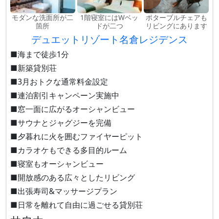
モダンな洗面所が二
1階寝室にはWベッ
ポターブルチェアも
箇所
ドが二つ
リビングにあります
デュエットリゾート名倉レジデンス
■海まで徒歩1分
■新築貸別荘
■3月おトクな通常料金設定
■連泊割引キャンペーン実施中
■窓一面に広がるオーシャンビュー
■サウナとジャグジーを完備
■夕暮れに火を囲むファイヤーピット
■カラオケもできる多目的ルーム
■寝室もオーシャンビュー
■開放感のある広々としたリビング
■出張寿司&マッサージプラン
■日常を離れて自由に過ごせる貸別荘