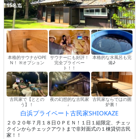
15名迄
本格的サウナがOPE
サウナーにも好評！
本格的な水風呂も完
N！ ※オプション
完全プライベー
備♪
ト！！
古民家で【ととの
夜の幻想的な古民家
古民家ならではの囲
う】！
♩
炉裏！
白浜プライベート古民家SHIOKAZE
２０２０年７月１８日ＯＰＥＮ！１日１組限定、チェッ
クインからチェックアウトまで非対面式の１棟貸切古民
家！！