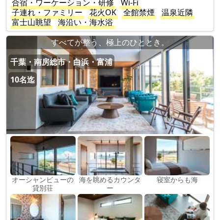
合宿・ワーケーション・研修
Wi-Fi
子連れ・ファミリー
花火OK
全館禁煙
温泉近隣
富士山眺望
海沿い・海水浴
すべてが整う、極上のひととき。
千葉・南房総市・白浜・富浦
10名迄
オーシャンビューの
海を眺めるカウンタ
寝室からも海
貸別荘
ー