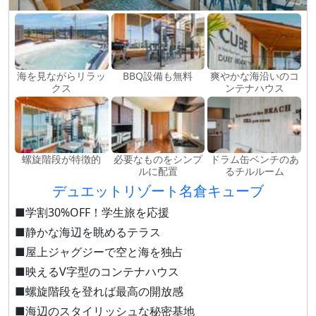
海を見ながらリラッ
BBQ設備も無料
爽やかな海沿いのコ
クス
ンテナハウス
螺旋階段が特徴的
必要なものをシンプ
ドラム缶ベンチのあ
ルに配置
るチルルーム
デュエットリゾート名倉キューブ
■学割30%OFF！学生旅を応援
■静かな海辺を眺めるテラス
■屋上ジャグジーで空と海を独占
■映えるV字型のコンテナハウス
■螺旋階段を登れば最高の開放感
■海辺のスタイリッシュな秘密基地