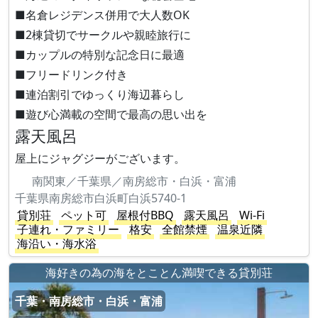
■名倉レジデンス併用で大人数OK
■2棟貸切でサークルや親睦旅行に
■カップルの特別な記念日に最適
■フリードリンク付き
■連泊割引でゆっくり海辺暮らし
■遊び心満載の空間で最高の思い出を
露天風呂
屋上にジャグジーがございます。
南関東／千葉県／南房総市・白浜・富浦
千葉県南房総市白浜町白浜5740-1
貸別荘
ペット可
屋根付BBQ
露天風呂
Wi-Fi
子連れ・ファミリー
格安
全館禁煙
温泉近隣
海沿い・海水浴
海好きの為の海をとことん満喫できる貸別荘
千葉・南房総市・白浜・富浦