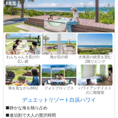
8名迄
わんちゃん大喜びの
海が目の前
大海原の絶景を望む
広い庭
2階リビング
海を見ながらBBQ
フォトプロップス
ハワイアンテイスト
の二階寝室
デュエットリゾート白浜ハワイ
■静かな海を独り占め
■連泊割で大人の贅沢時間