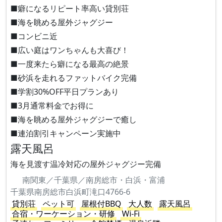
■癖になるリピート率高い貸別荘
■海を眺める屋外ジャグジー
■コンビニ近
■広い庭はワンちゃんも大喜び！
■一度来たら癖になる最高の絶景
■砂浜を走れるファットバイク完備
■学割30%OFF平日プランあり
■3月通常料金でお得に
■海を眺める屋外ジャグジーで癒し
■連泊割引キャンペーン実施中
露天風呂
海を見渡す温冷対応の屋外ジャグジー完備
南関東／千葉県／南房総市・白浜・富浦
千葉県南房総市白浜町滝口4766-6
貸別荘
ペット可
屋根付BBQ
大人数
露天風呂
合宿・ワーケーション・研修
Wi-Fi