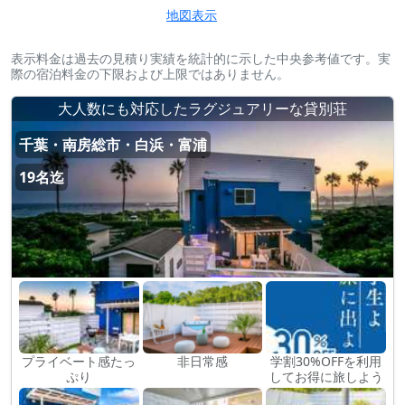
地図表示
表示料金は過去の見積り実績を統計的に示した中央参考値です。実
際の宿泊料金の下限および上限ではありません。
大人数にも対応したラグジュアリーな貸別荘
千葉・南房総市・白浜・富浦
19名迄
プライベート感たっ
非日常感
学割30%OFFを利用
ぷり
してお得に旅しよう