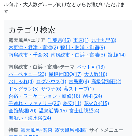
ル向け・大人数グループ向けなどからお選びいただけま
す。
カテゴリ検索
露天風呂×エリア
千葉県(45)
市原(1)
九十九里(8)
木更津・君津・富津(2)
鴨川・勝浦・御宿(9)
南房総市・千倉(8)
南房総市・白浜・富浦(3)
館山(14)
南房総市・白浜・富浦×テーマ
ペット可(13)
バーベキュー(23)
屋根付BBQ(17)
大人数(18)
おしゃれ(4)
ログハウス(1)
古民家(4)
高級貸別荘(2)
ドッグラン(5)
サウナ(6)
薪ストーブ(1)
合宿・ワーケーション・研修(18)
Wi-Fi(24)
子連れ・ファミリー(26)
格安(11)
花火OK(15)
全館禁煙(20)
温泉近隣(15)
富士山眺望(4)
海沿い・海水浴(24)
特集
露天風呂×関東
露天風呂×関西
サイトメニュー