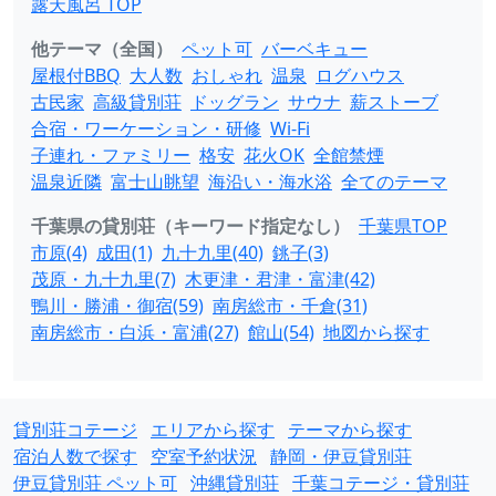
露天風呂 TOP
他テーマ（全国）
ペット可
バーベキュー
屋根付BBQ
大人数
おしゃれ
温泉
ログハウス
古民家
高級貸別荘
ドッグラン
サウナ
薪ストーブ
合宿・ワーケーション・研修
Wi-Fi
子連れ・ファミリー
格安
花火OK
全館禁煙
温泉近隣
富士山眺望
海沿い・海水浴
全てのテーマ
千葉県の貸別荘（キーワード指定なし）
千葉県TOP
市原(4)
成田(1)
九十九里(40)
銚子(3)
茂原・九十九里(7)
木更津・君津・富津(42)
鴨川・勝浦・御宿(59)
南房総市・千倉(31)
南房総市・白浜・富浦(27)
館山(54)
地図から探す
貸別荘コテージ
エリアから探す
テーマから探す
宿泊人数で探す
空室予約状況
静岡・伊豆貸別荘
伊豆貸別荘 ペット可
沖縄貸別荘
千葉コテージ・貸別荘