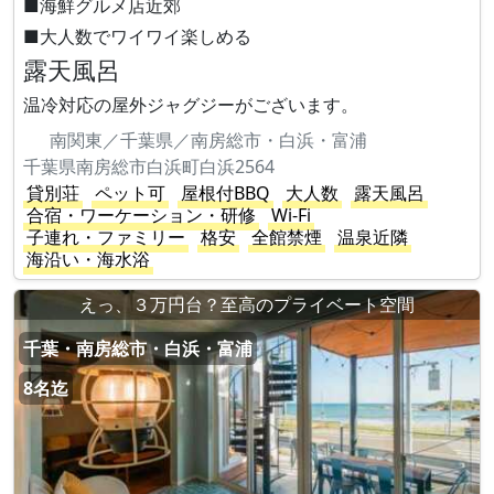
■海鮮グルメ店近郊
■大人数でワイワイ楽しめる
露天風呂
温冷対応の屋外ジャグジーがございます。
南関東／千葉県／南房総市・白浜・富浦
千葉県南房総市白浜町白浜2564
貸別荘
ペット可
屋根付BBQ
大人数
露天風呂
合宿・ワーケーション・研修
Wi-Fi
子連れ・ファミリー
格安
全館禁煙
温泉近隣
海沿い・海水浴
えっ、３万円台？至高のプライベート空間
千葉・南房総市・白浜・富浦
8名迄