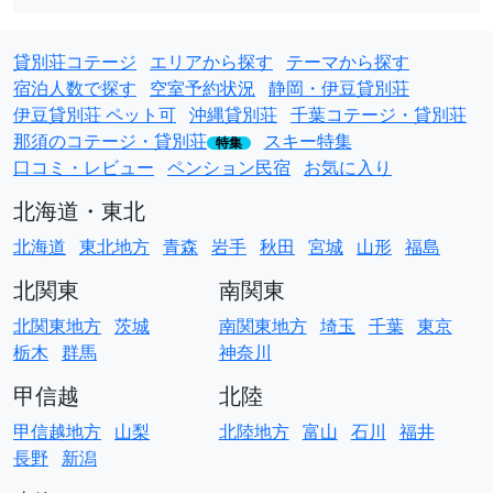
貸別荘コテージ
エリアから探す
テーマから探す
宿泊人数で探す
空室予約状況
静岡・伊豆貸別荘
伊豆貸別荘 ペット可
沖縄貸別荘
千葉コテージ・貸別荘
那須のコテージ・貸別荘
スキー特集
特集
口コミ・レビュー
ペンション民宿
お気に入り
北海道・東北
北海道
東北地方
青森
岩手
秋田
宮城
山形
福島
北関東
南関東
北関東地方
茨城
南関東地方
埼玉
千葉
東京
栃木
群馬
神奈川
甲信越
北陸
甲信越地方
山梨
北陸地方
富山
石川
福井
長野
新潟