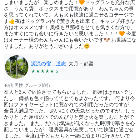
しまいましたが、楽しめました！🧡ドッグランも充分な広
さ、うんち袋、ボックスまで用意があり、わんちゃんの事
を思ってくれていて、人も犬も快適に過ごせるコテージで
す👍夜はドッグラン内で焚き火も出来て、キャンプ好きな
方はオススメです！ 奥様も旦那様もとても気さくな方で、
またすぐにでも会いに行きたいと思いました！！！🧡 今度
はオーナー様のわんちゃんにも会いたいです🐶 お世話にな
りました。ありがとうございました😊
源流の宿 道志
大月・都留
★★★★★ 5
40代 男性 グループ旅行
友人と3人で宿泊させてもらいました。 部屋はきれいでし
たし、備品も色々揃っててとてもよかったです。 何より今
回はファイヤーピットに惹かれての利用だったのですが、
全員大満足でした。 あいにくの天気だったのですが、しっ
かりとした屋根の下でのんびりと焚き火を楽しむことがで
きました。 また、だいぶ気温が低くなった時期で寒さを心
配していましたが、暖房器具が充実していて快適に過ごせ
ました。 今度は子どもたちと一緒に泊まりに行きたいで