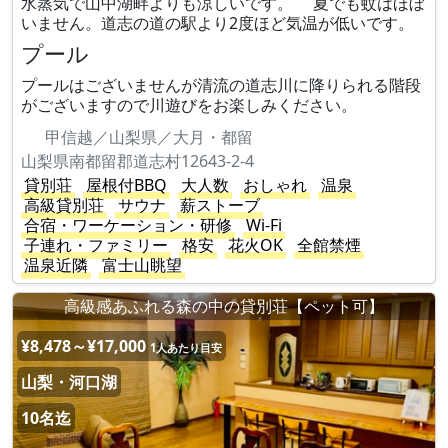
水蒸気で山中湖畔よりも涼しいです。 夏でも蚊はほぼ
いません。道志の道の駅より2度ほど気温が低いです。
プール
プールはございませんが清流の道志川に降りられる階段
がございますので川遊びをお楽しみください。
甲信越／山梨県／大月・都留
山梨県南都留郡道志村12643-2-4
貸別荘
屋根付BBQ
大人数
おしゃれ
温泉
高級貸別荘
サウナ
薪ストーブ
合宿・ワーケーション・研修
Wi-Fi
子連れ・ファミリー
格安
花火OK
全館禁煙
温泉近隣
富士山眺望
高級感あふれる森の中の貸別荘【ペット可】
¥8,478～¥17,000
1人あたり目安
山梨・河口湖
10名迄