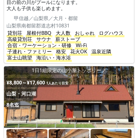
目の前の川がプールになります。
大人も子供も楽しめます。
甲信越／山梨県／大月・都留
山梨県南都留郡道志村10831
貸別荘
屋根付BBQ
大人数
おしゃれ
ログハウス
高級貸別荘
サウナ
薪ストーブ
合宿・ワーケーション・研修
Wi-Fi
子連れ・ファミリー
格安
花火OK
温泉近隣
富士山眺望
海沿い・海水浴
1日1組限定の山小屋トッポリーノ
¥8,800～¥17,600
1人あたり目安
山梨・河口湖
8名迄