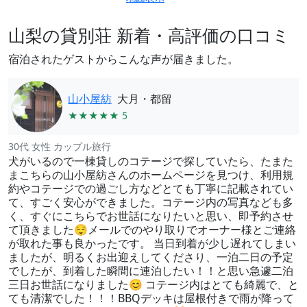
山梨の貸別荘 新着・高評価の口コミ
宿泊されたゲストからこんな声が届きました。
山小屋紡
大月・都留
★★★★★ 5
30代 女性 カップル旅行
犬がいるので一棟貸しのコテージで探していたら、たまた
まこちらの山小屋紡さんのホームページを見つけ、利用規
約やコテージでの過ごし方などとても丁寧に記載されてい
て、すごく安心ができました。コテージ内の写真なども多
く、すぐにこちらでお世話になりたいと思い、即予約させ
て頂きました😌メールでのやり取りでオーナー様とご連絡
が取れた事も良かったです。 当日到着が少し遅れてしまい
ましたが、明るくお出迎えしてくださり、一泊二日の予定
でしたが、到着した瞬間に連泊したい！！と思い急遽二泊
三日お世話になりました😊 コテージ内はとても綺麗で、と
ても清潔でした！！！BBQデッキは屋根付きで雨が降って