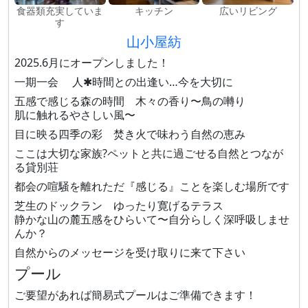
食器類充実していま
キッチン
広いリビング
す
山小屋紡
2025.6月にオープンしました！
一期一会 人✱時間との出逢い…今を大切に
五感で感じる森の時間 木々の香り〜鳥の囀り
肌に触れるやさしい風〜
目に映る四季の彩 焚き火で味わう自然の恵み
ここは大切な家族?ペットと共に過ごせる自然とつなが
る貸別荘
都会の喧騒を離れただ『感じる』ことを楽しむ場所です
芝生のドックラン ゆったり寛げるテラス
静かな山の麓五感をひらいて〜自分らしく深呼吸しませ
んか？
自然からのメッセージを受け取りに来て下さい
プール
ご要望があれば簡易式プールはご準備できます！