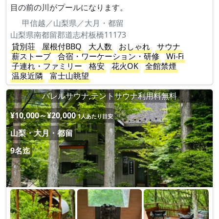
目の前の川がプールになります。
甲信越／山梨県／大月・都留
山梨県南都留郡道志村板橋11173
貸別荘
屋根付BBQ
大人数
おしゃれ
サウナ
薪ストーブ
合宿・ワーケーション・研修
Wi-Fi
子連れ・ファミリー
格安
花火OK
全館禁煙
温泉近隣
富士山眺望
バレルサウナ,テントサウナ利用料無料
¥10,000～¥20,000
1人あたり目安
山梨・大月・都留
9名迄