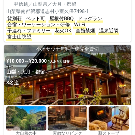
甲信越／山梨県／大月・都留
山梨県南都留郡道志村小室久保7498-1
貸別荘
ペット可
屋根付BBQ
ドッグラン
合宿・ワーケーション・研修
Wi-Fi
子連れ・ファミリー
花火OK
全館禁煙
温泉近隣
富士山眺望
小屋サウナ無料一棟完全貸切
¥10,000～¥20,000
1人あたり目安
山梨・大月・都留
8名迄
大自然の中
素敵なリビング
薪ストーブ