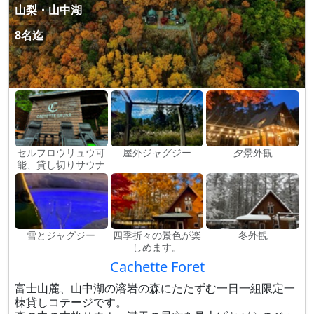
山梨・山中湖
8名迄
セルフロウリュウ可
屋外ジャグジー
夕景外観
能、貸し切りサウナ
雪とジャグジー
四季折々の景色が楽
冬外観
しめます。
Cachette Foret
富士山麓、山中湖の溶岩の森にたたずむ一日一組限定一
棟貸しコテージです。