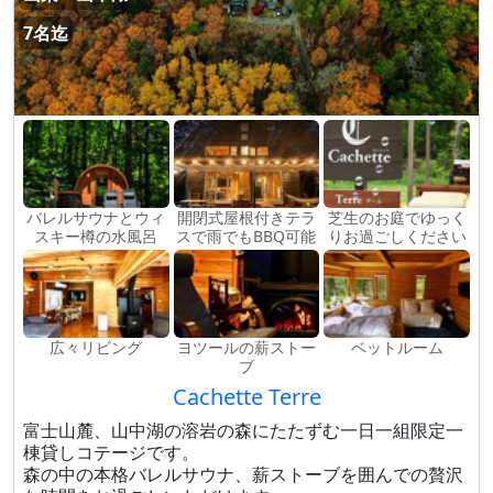
7名迄
バレルサウナとウィ
開閉式屋根付きテラ
芝生のお庭でゆっく
スキー樽の水風呂
スで雨でもBBQ可能
りお過ごしください
広々リビング
ヨツールの薪ストー
ベットルーム
ブ
Cachette Terre
富士山麓、山中湖の溶岩の森にたたずむ一日一組限定一
棟貸しコテージです。
森の中の本格バレルサウナ、薪ストーブを囲んでの贅沢