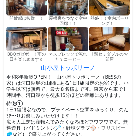
開放感は抜群！！
屋根裏をつなぐ空中
熱盛！！室内ボーリ
回廊！！
ング！！
BBQガゼボ！！雨の
ネスプレッソで淹れ
1階セミダブルのお
日も楽しめます♬
たてコーヒー
部屋
山小屋トッポリーノ
令和8年新築OPEN！！山小屋トッポリーノ（BESSの
家）は河口湖畔の山間にある1日1組限定のお宿です。小
学生以下は無料で、最大８名様まで可。東京から車で1
時間半、河口湖から徒歩15分ほどの距離にあります。
特徴①
1日1組限定なので、プライベート空間をゆっくり、のん
び〜りお楽しみいただけます！！
広々人工芝は寝転んでみたくなるほどフワフワです。無
料遊具（バドミントン🏸・野球グラブ⚾️・フリスビー
🥏など）で盛り上がってください。