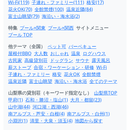
Wi-Fi(119)
子連れ・ファミリー(111)
格安(17)
花火OK(70)
全館禁煙(100)
温泉近隣(84)
富士山眺望(79)
海沿い・海水浴(2)
特集
プール×関東
プール×関西
サイトメニュー
プール TOP
他テーマ（全国）
ペット可
バーベキュー
屋根付BBQ
大人数
おしゃれ
温泉
ログハウス
古民家
高級貸別荘
ドッグラン
サウナ
露天風呂
薪ストーブ
合宿・ワーケーション・研修
Wi-Fi
子連れ・ファミリー
格安
花火OK
全館禁煙
温泉近隣
富士山眺望
海沿い・海水浴
全てのテーマ
山梨県の貸別荘（キーワード指定なし）
山梨県TOP
甲府(1)
石和・勝沼・塩山(1)
大月・都留(23)
山中湖(44)
河口湖・西湖(46)
南アルプス・芦安・白根(4)
南アルプス・白州(1)
小淵沢(1)
清里・大泉・須玉(4)
地図から探す