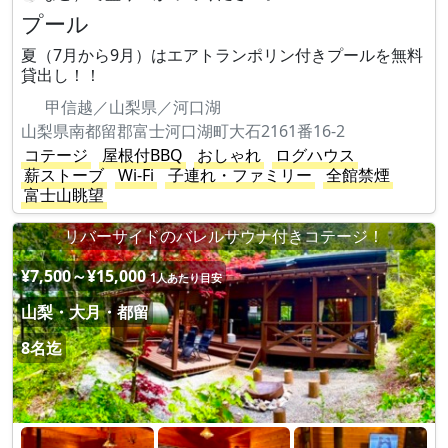
プール
夏（7月から9月）はエアトランポリン付きプールを無料
貸出し！！
甲信越／山梨県／河口湖
山梨県南都留郡富士河口湖町大石2161番16-2
コテージ
屋根付BBQ
おしゃれ
ログハウス
薪ストーブ
Wi-Fi
子連れ・ファミリー
全館禁煙
富士山眺望
リバーサイドのバレルサウナ付きコテージ！
¥7,500～¥15,000
1人あたり目安
山梨・大月・都留
8名迄