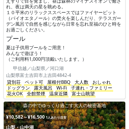
えずりで目を覚まし、昼は森林のマイナスイオンで癒さ
れ、夜は満天の星を眺める。
１０平米のリラックススペースではファイヤーピット
（バイオエタノール）の焚火を楽しんだり、テラスガー
デン風呂で自然を感じながら日常を忘れ至福のひと時を
お過ごしください。
プール
夏は子供用プールをご用意！
みんなで遊ぼう！
（ご利用料1,000円頂戴いたします。）
甲信越／山梨県／河口湖
山梨県富士吉田市上吉田4842-4
貸別荘
ペット可
屋根付BBQ
大人数
おしゃれ
ドッグラン
露天風呂
Wi-Fi
子連れ・ファミリー
花火OK
全館禁煙
温泉近隣
富士山眺望
森の中でゆっくり過ごす大人の秘密基地
¥10,582～¥16,500
1人あたり目安
山梨・山中湖