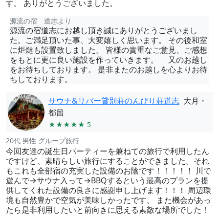
す。 ありがとうございました。
源流の宿 道志より
源流の宿道志にお越し頂き誠にありがとうございまし
た。ご満足頂いた事、大変嬉しく思います。 その後和室
に炬燵も設置致しました。 皆様の貴重なご意見、ご感想
をもとに更に良い施設を作っていきます。 又のお越し
をお待ちしております。 是非またのお越しを心よりお待
ちしております。
サウナ&リバー貸別荘のんびり荘道志
大月・
都留
★★★★★ 5
20代 男性 グループ旅行
今回友達の誕生日パーティーを兼ねての旅行で利用したん
ですけど、素晴らしい旅行にすることができました。それ
もこれも全部宿の充実した設備のお陰です！！！！！ 川で
遊んで→サウナ入って→BBQするという最高のプランを提
供してくれた設備の良さに感謝申し上げます！！！ 周辺環
境も自然豊かで空気が美味しかったです。 また機会があっ
たら是非利用したいと前向きに思える素敵な場所でした！