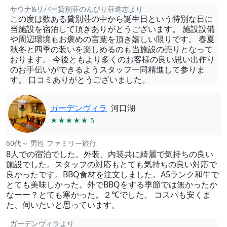
サウナ&リバー貸別荘のんびり荘道志より
この度は数ある貸別荘の中から誕生日という特別な日に
当施設を宿泊して頂きありがとうございます。 施設設備
や周辺環境もお褒めの言葉を頂き嬉しい限りです。 春夏
秋冬と四季の装いを楽しめるのも当施設の売りとなって
おります。 今後ともより多くのお客様の良い思い出作り
のお手伝いができるようスタッフ一同精進して参りま
す。 口コミありがとうございました。
ガーデンヴィラ
河口湖
★★★★★ 5
60代～ 男性 ファミリー旅行
8人での宿泊でした。外装、内装共に綺麗で気持ちの良い
施設でした。スタッフの対応もとても気持ちの良い対応で
良かったです。BBQ食材を注文しました。A5ランク和牛で
とても美味しかった。外でBBQをする季節では無かったか
なーー？とても寒かった。２℃でした。 コスパも安くま
た、伺いたいと思っています。
ガーデンヴィラより