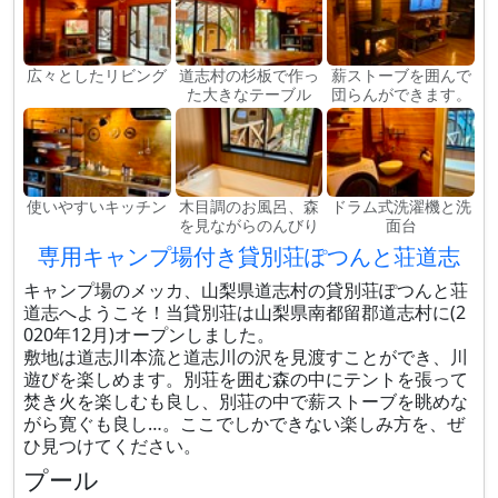
広々としたリビング
道志村の杉板で作っ
薪ストーブを囲んで
た大きなテーブル
団らんができます。
使いやすいキッチン
木目調のお風呂、森
ドラム式洗濯機と洗
を見ながらのんびり
面台
専用キャンプ場付き貸別荘ぽつんと荘道志
キャンプ場のメッカ、山梨県道志村の貸別荘ぽつんと荘
道志へようこそ！当貸別荘は山梨県南都留郡道志村に(2
020年12月)オープンしました。
敷地は道志川本流と道志川の沢を見渡すことができ、​川
遊びを楽しめます。別荘を囲む森の中にテントを張って
焚き火を楽しむも良し、別荘の中で薪ストーブを眺めな
がら寛ぐも良し…。ここでしかできない楽しみ方を、ぜ
ひ見つけてください。
プール