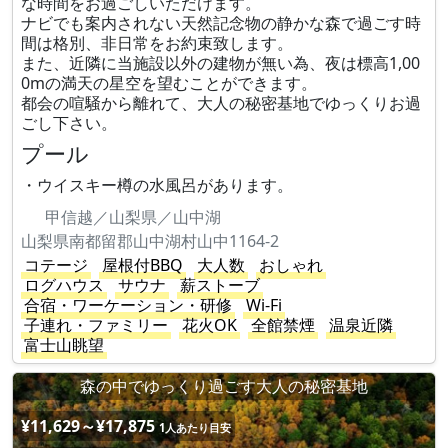
な時間をお過ごしいただけます。
ナビでも案内されない天然記念物の静かな森で過ごす時
間は格別、非日常をお約束致します。
また、近隣に当施設以外の建物が無い為、夜は標高1,00
0mの満天の星空を望むことができます。
都会の喧騒から離れて、大人の秘密基地でゆっくりお過
ごし下さい。
プール
・ウイスキー樽の水風呂があります。
甲信越／山梨県／山中湖
山梨県南都留郡山中湖村山中1164-2
コテージ
屋根付BBQ
大人数
おしゃれ
ログハウス
サウナ
薪ストーブ
合宿・ワーケーション・研修
Wi-Fi
子連れ・ファミリー
花火OK
全館禁煙
温泉近隣
富士山眺望
森の中でゆっくり過ごす大人の秘密基地
¥11,629～¥17,875
1人あたり目安