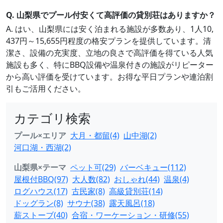
Q. 山梨県でプール付安くて高評価の貸別荘はありますか？
A. はい、山梨県には安く泊まれる施設が多数あり、1人10,
437円～15,655円程度の格安プランを提供しています。清
潔さ、設備の充実度、立地の良さで高評価を得ている人気
施設も多く、特にBBQ設備や温泉付きの施設がリピーター
から高い評価を受けています。お得な平日プランや連泊割
引もご活用ください。
カテゴリ検索
プール×エリア
大月・都留(4)
山中湖(2)
河口湖・西湖(2)
山梨県×テーマ
ペット可(29)
バーベキュー(112)
屋根付BBQ(97)
大人数(82)
おしゃれ(44)
温泉(4)
ログハウス(17)
古民家(8)
高級貸別荘(14)
ドッグラン(8)
サウナ(38)
露天風呂(18)
薪ストーブ(40)
合宿・ワーケーション・研修(55)