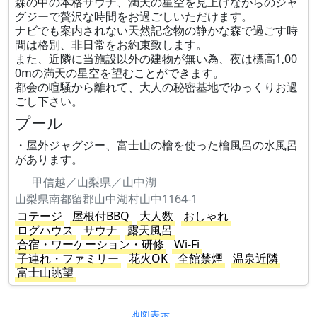
森の中の本格サウナ、満天の星空を見上げながらのジャ
グジーで贅沢な時間をお過ごしいただけます。
ナビでも案内されない天然記念物の静かな森で過ごす時
間は格別、非日常をお約束致します。
また、近隣に当施設以外の建物が無い為、夜は標高1,00
0mの満天の星空を望むことができます。
都会の喧騒から離れて、大人の秘密基地でゆっくりお過
ごし下さい。
プール
・屋外ジャグジー、富士山の檜を使った檜風呂の水風呂
があります。
甲信越／山梨県／山中湖
山梨県南都留郡山中湖村山中1164-1
コテージ
屋根付BBQ
大人数
おしゃれ
ログハウス
サウナ
露天風呂
合宿・ワーケーション・研修
Wi-Fi
子連れ・ファミリー
花火OK
全館禁煙
温泉近隣
富士山眺望
地図表示