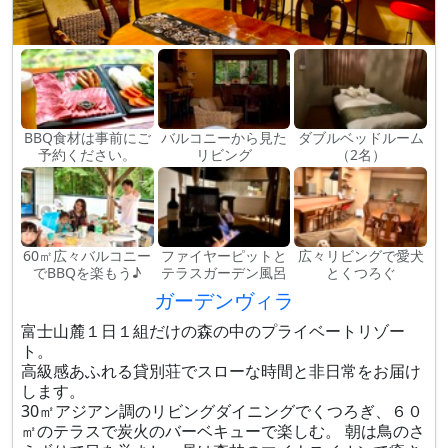
BBQ食材は事前にご
バルコニーから見た
ダブルベッドルーム
予約ください。
リビング
（2名）
60㎡広々バルコニー
ファイヤーピットと
広々リビングで愛犬
でBBQを楽もう♪
テラスガーデン風呂
とくつろぐ
ガーデンヴィラ
富士山麓１日１組だけの森の中のプライベートリゾー
ト。
高級感あふれる貸別荘でスローな時間と非日常をお届け
します。
30㎡アジアン調のリビングダイニングでくつろぎ、６０
㎡のテラスで炭火のバーベキューで楽しむ。 朝は鳥のさ