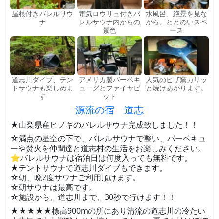
屋根付きバレルサウ
電気ロウリュ付きバ
水風呂、絶景を見な
ナ
レルサウナ内からの
がら、ととのいスペ
景色
ース
道志川ダイブ、テン
アメリカ製バーベキ
人気のピザ窯カリッ
トサウナも楽しめま
ューグとファイヤピ
と焼けあがります。
す
ット
源流の宿 道志
★山梨県産ヒノキのバレルサウナ完成致しました！！
☆満点の星空の下で、バレルサウナで整い、バーベキュ
ーや焚火を仲間達と道志村の生活をお楽しみください。
⭐️バレルサウナは宿泊日は何度入っても無料です。
★テントサウナで道志川ダイブもできます。
☆朝、晩2度サウナご利用頂けます。
☆朝サウナは最高です。
☆施設から、道志川まで、30秒で行けます！！
★★★★★標高900mの所にあり清流の道志川の冷たい