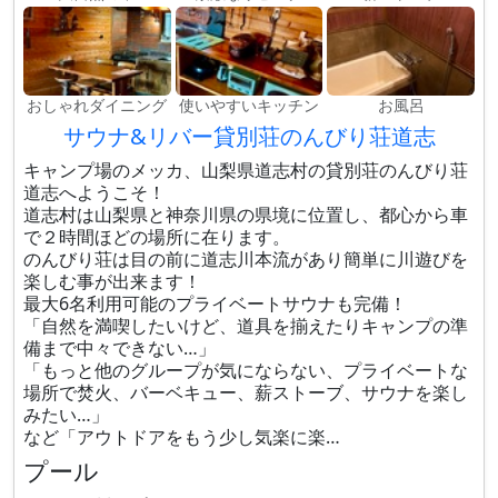
おしゃれダイニング
使いやすいキッチン
お風呂
サウナ&リバー貸別荘のんびり荘道志
キャンプ場のメッカ、山梨県道志村の貸別荘のんびり荘
道志へようこそ！
道志村は山梨県と神奈川県の県境に位置し、都心から車
で２時間ほどの場所に在ります。
のんびり荘は目の前に道志川本流があり簡単に川遊びを
楽しむ事が出来ます！
最大6名利用可能のプライベートサウナも完備！
「自然を満喫したいけど、道具を揃えたりキャンプの準
備まで中々できない…」
「もっと他のグループが気にならない、プライベートな
場所で焚火、バーベキュー、薪ストーブ、サウナを楽し
みたい…」
など「アウトドアをもう少し気楽に楽…
プール