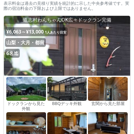
表示料金は過去の見積り実績を統計的に示した中央参考値です。実
際の宿泊料金の下限および上限ではありません。
道志村わんちゃんOK広々ドックラン完備
¥6,063～¥13,000
1人あたり目安
山梨・大月・都留
6名迄
ドックランから見た
BBQデッキ外観
玄関から見た部屋
外観