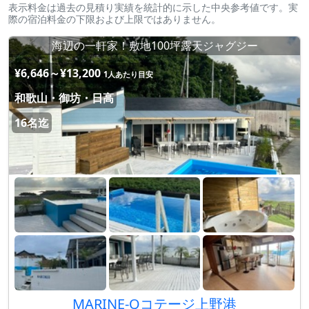
表示料金は過去の見積り実績を統計的に示した中央参考値です。実
際の宿泊料金の下限および上限ではありません。
海辺の一軒家！敷地100坪露天ジャグジー
¥6,646～¥13,200
1人あたり目安
和歌山・御坊・日高
16名迄
MARINE-Qコテージ上野港