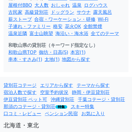
屋根付BBQ
大人数
おしゃれ
温泉
ログハウス
古民家
高級貸別荘
ドッグラン
サウナ
露天風呂
薪ストーブ
合宿・ワーケーション・研修
Wi-Fi
子連れ・ファミリー
格安
花火OK
全館禁煙
温泉近隣
富士山眺望
海沿い・海水浴
全てのテーマ
和歌山県の貸別荘（キーワード指定なし）
和歌山県TOP
御坊・日高(5)
本宮(1)
串本・すさみ(1)
太地(1)
地図から探す
貸別荘コテージ
エリアから探す
テーマから探す
宿泊人数で探す
空室予約状況
静岡・伊豆貸別荘
伊豆貸別荘 ペット可
沖縄貸別荘
千葉コテージ・貸別荘
那須のコテージ・貸別荘
スキー特集
特集
口コミ・レビュー
ペンション民宿
お気に入り
北海道・東北