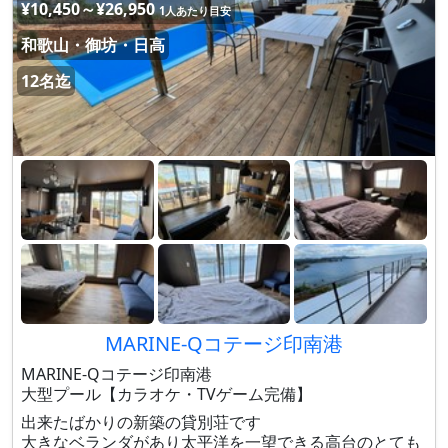
¥10,450～¥26,950
1人あたり目安
和歌山・御坊・日高
12名迄
MARINE-Qコテージ印南港
MARINE-Qコテージ印南港
大型プール【カラオケ・TVゲーム完備】
出来たばかりの新築の貸別荘です
大きなベランダがあり太平洋を一望できる高台のとても