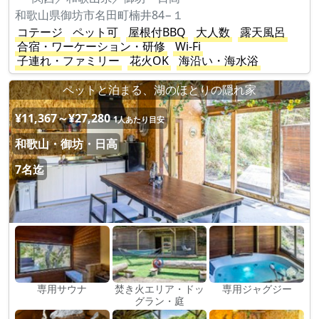
和歌山県御坊市名田町楠井84−１
コテージ
ペット可
屋根付BBQ
大人数
露天風呂
合宿・ワーケーション・研修
Wi-Fi
子連れ・ファミリー
花火OK
海沿い・海水浴
ペットと泊まる、湖のほとりの隠れ家
¥11,367～¥27,280
1人あたり目安
和歌山・御坊・日高
7名迄
専用サウナ
焚き火エリア・ドッ
専用ジャグジー
グラン・庭