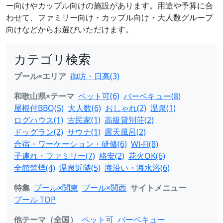
ー向けやカップル向けの施設があります。用途や予算に合
わせて、ファミリー向け・カップル向け・大人数グループ
向けなどからお選びいただけます。
カテゴリ検索
プール×エリア
御坊・日高(3)
和歌山県×テーマ
ペット可(6)
バーベキュー(8)
屋根付BBQ(5)
大人数(6)
おしゃれ(2)
温泉(1)
ログハウス(1)
古民家(1)
高級貸別荘(2)
ドッグラン(2)
サウナ(1)
露天風呂(2)
合宿・ワーケーション・研修(6)
Wi-Fi(8)
子連れ・ファミリー(7)
格安(2)
花火OK(6)
全館禁煙(4)
温泉近隣(5)
海沿い・海水浴(6)
特集
プール×関東
プール×関西
サイトメニュー
プール TOP
他テーマ（全国）
ペット可
バーベキュー