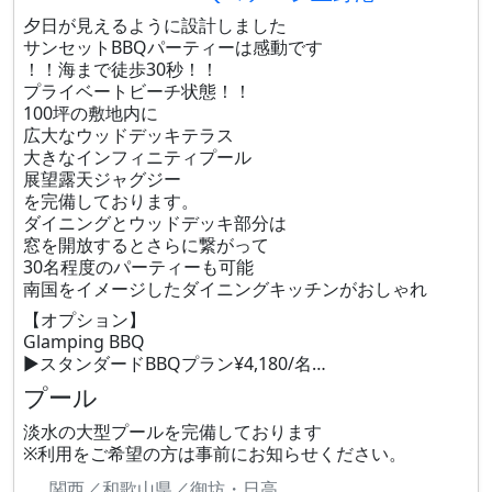
夕日が見えるように設計しました
サンセットBBQパーティーは感動です
！！海まで徒歩30秒！！
プライベートビーチ状態！！
100坪の敷地内に
広大なウッドデッキテラス
大きなインフィニティプール
展望露天ジャグジー
を完備しております。
ダイニングとウッドデッキ部分は
窓を開放するとさらに繋がって
30名程度のパーティーも可能
南国をイメージしたダイニングキッチンがおしゃれ
【オプション】
Glamping BBQ
▶︎スタンダードBBQプラン¥4,180/名…
プール
淡水の大型プールを完備しております
※利用をご希望の方は事前にお知らせください。
関西／和歌山県／御坊・日高