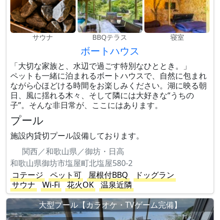
サウナ
BBQテラス
寝室
ボートハウス
「大切な家族と、水辺で過ごす特別なひととき。」
ペットも一緒に泊まれるボートハウスで、自然に包まれ
ながら心ほどける時間をお楽しみください。湖に映る朝
日、風に揺れる木々、そして隣には大好きな“うちの
子”。そんな非日常が、ここにはあります。
プール
施設内貸切プール設備しております。
関西／和歌山県／御坊・日高
和歌山県御坊市塩屋町北塩屋580-2
コテージ
ペット可
屋根付BBQ
ドッグラン
サウナ
Wi-Fi
花火OK
温泉近隣
大型プール【カラオケ・TVゲーム完備】