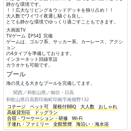
静かな環境です。
！！広大なリビング＆ウッドデッキを独り占め！！
大人数でワイワイ夜通し騒ぐも良し、
とても静かな環境でゆっくり過ごすこともできます。
大画面TV
TVゲーム【PS4】完備
ゲームは、ゴルフ系、サッカー系、カーレース、アクシ
ョン
の4タイプを準備しております。
インターネット回線常設
カラオケも可能です。
プール
海の見える大きなプールを完備してます。
関西／和歌山県／御坊・日高
和歌山県日高郡印南町印南字南畑野132
コテージ
ペット可
屋根付BBQ
大人数
おしゃれ
高級貸別荘
ドッグラン
合宿・ワーケーション・研修
Wi-Fi
子連れ・ファミリー
全館禁煙
海沿い・海水浴