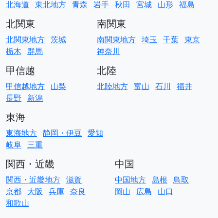
北海道
東北地方
青森
岩手
秋田
宮城
山形
福島
北関東
南関東
北関東地方
茨城
南関東地方
埼玉
千葉
東京
栃木
群馬
神奈川
甲信越
北陸
甲信越地方
山梨
北陸地方
富山
石川
福井
長野
新潟
東海
東海地方
静岡・伊豆
愛知
岐阜
三重
関西・近畿
中国
関西・近畿地方
滋賀
中国地方
島根
鳥取
京都
大阪
兵庫
奈良
岡山
広島
山口
和歌山