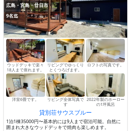
広島・宮島・廿日市
9名迄
ウッドデッキで楽々
リビングでゆっくり
ロフトの写真です。
18人まで座れます。
とくつろげます。
洋室6畳です。
リビング全体写真で
2022年製のホーロー
す
の1坪風呂
貸別荘サウスブルー
1泊1棟35000円〜基本的には9人まで宿泊可能。自然に
囲まれ大きなウッドデッキで焼肉も楽しめます。