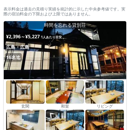
表示料金は過去の見積り実績を統計的に示した中央参考値です。実
際の宿泊料金の下限および上限ではありません。
時間を忘れる貸別荘
¥2,396～¥5,227
1人あたり目安
広島・広島
16名迄
玄関
和室
リビング