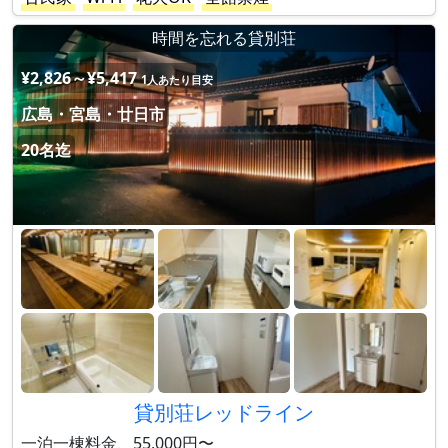
時間を忘れる貸別荘
¥2,826～¥5,417
1人あたり目安
広島・宮島・廿日市
20名迄
貸別荘レッドライン
一泊一棟料金、55,000円〜