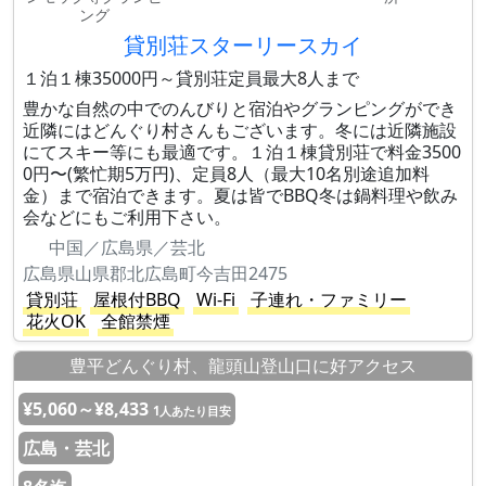
ング
貸別荘スターリースカイ
１泊１棟35000円～貸別荘定員最大8人まで
豊かな自然の中でのんびりと宿泊やグランピングができ
近隣にはどんぐり村さんもございます。冬には近隣施設
にてスキー等にも最適です。１泊１棟貸別荘で料金3500
0円〜(繁忙期5万円)、定員8人（最大10名別途追加料
金）まで宿泊できます。夏は皆でBBQ冬は鍋料理や飲み
会などにもご利用下さい。
中国／広島県／芸北
広島県山県郡北広島町今吉田2475
貸別荘
屋根付BBQ
Wi-Fi
子連れ・ファミリー
花火OK
全館禁煙
豊平どんぐり村、龍頭山登山口に好アクセス
¥5,060～¥8,433
1人あたり目安
広島・芸北