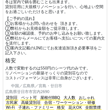
冬は室内で鍋を囲むことも出来ます。
貸別荘用に大規模リノベーションを行い、心地よい空間
をお過ごしいただけると思います。
【ご予約の流れ】
①お客様からお問い合わせを 頂きます。
②弊社からお見積金額をご提示致します。
③金額の確認後、予約のお申し込みをお願い致します。
④弊社からメールにてお客様へ支払いについての案内文
を送付します。
⑤案内文記載のLINEにてお友達追加頂き必要事項をご
記入下さい。
格安
人数で変動するのは550円のシーツ代のみです。
リノベーションの新築そっくりの貸別荘なので
コストパフォーマンスは非常に自身がございます。
中国／広島県／宮島・廿日市
広島県廿日市市宮内2690
貸別荘
ペット可
屋根付BBQ
大人数
おしゃれ
古民家
高級貸別荘
合宿・ワーケーション・研修
Wi-Fi
子連れ・ファミリー
格安
花火OK
全館禁煙