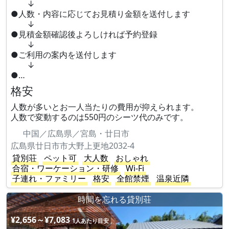
↓
●人数・内容に応じてお見積り金額を送付します
↓
●見積金額確認後よろしければ予約登録
↓
●ご利用の案内を送付します
↓
●…
格安
人数が多いとお一人当たりの費用が抑えられます。
人数で変動するのは550円のシーツ代のみです。
中国／広島県／宮島・廿日市
広島県廿日市市大野上更地2032-4
貸別荘
ペット可
大人数
おしゃれ
合宿・ワーケーション・研修
Wi-Fi
子連れ・ファミリー
格安
全館禁煙
温泉近隣
時間を忘れる貸別荘
¥2,656～¥7,083
1人あたり目安