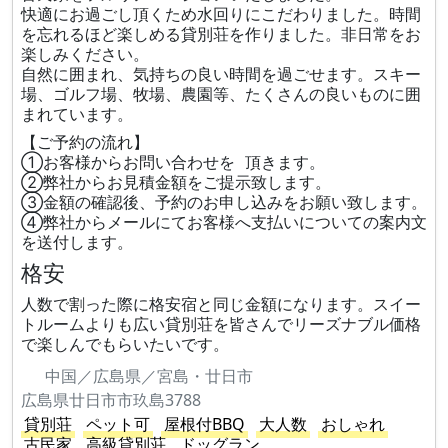
快適にお過ごし頂くため水回りにこだわりました。時間
を忘れるほど楽しめる貸別荘を作りました。非日常をお
楽しみください。
自然に囲まれ、気持ちの良い時間を過ごせます。スキー
場、ゴルフ場、牧場、農園等、たくさんの良いものに囲
まれています。
【ご予約の流れ】
①お客様からお問い合わせを 頂きます。
②弊社からお見積金額をご提示致します。
③金額の確認後、予約のお申し込みをお願い致します。
④弊社からメールにてお客様へ支払いについての案内文
を送付します。
格安
人数で割った際に格安宿と同じ金額になります。スイー
トルームよりも広い貸別荘を皆さんでリーズナブル価格
で楽しんでもらいたいです。
中国／広島県／宮島・廿日市
広島県廿日市市玖島3788
貸別荘
ペット可
屋根付BBQ
大人数
おしゃれ
古民家
高級貸別荘
ドッグラン