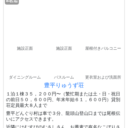
8名迄
施設正面
施設正面
屋根付きバルコニー
ダイニングルーム
バスルーム
更衣室および洗面所
豊平りゅうず荘
１泊１棟３５，２００円〜（繁忙期または土・日・祝日
の前日５０，６００円、年末年始６１，６００円）貸別
荘定員最大８人まで
豊平どんぐり村は車で３分、龍頭山登山口までは尾根伝
いにアクセスできます。
近隣にはむすびのむさしさん、お蕎麦で有名なこぼりさ