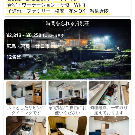
合宿・ワーケーション・研修
Wi-Fi
子連れ・ファミリー
格安
花火OK
温泉近隣
時間を忘れる貸別荘
¥2,813～¥6,250
1人あたり目安
広島・宮島・廿日市
12名迄
広々としたリビング
家電製品ご自由にお
調理器具、一式取り
ダイニングです
使いください
揃えております