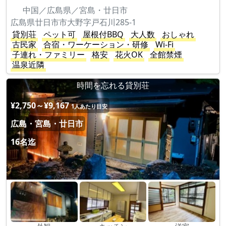
中国／広島県／宮島・廿日市
広島県廿日市市大野字戸石川285-1
貸別荘
ペット可
屋根付BBQ
大人数
おしゃれ
古民家
合宿・ワーケーション・研修
Wi-Fi
子連れ・ファミリー
格安
花火OK
全館禁煙
温泉近隣
時間を忘れる貸別荘
¥2,750～¥9,167
1人あたり目安
広島・宮島・廿日市
16名迄