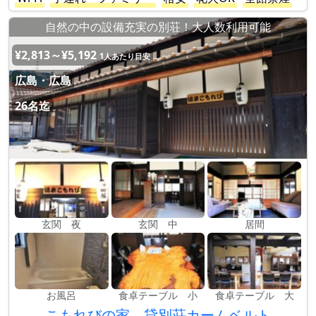
自然の中の設備充実の別荘！大人数利用可能
¥2,813～¥5,192
1人あたり目安
広島・広島
26名迄
玄関 夜
玄関 中
居間
お風呂
食卓テーブル 小
食卓テーブル 大
こもれびの家 貸別荘カームベルト