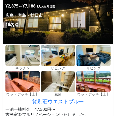
¥2,875～¥7,188
1人あたり目安
広島・宮島・廿日市
16名迄
キッチン
リビング
リビング
ウッドデッキ【上】
風呂
ウッドデッキ【上】
貸別荘ウエストブルー
一泊一棟料金、47,500円〜
古民家をフルリノベーションいたしました。