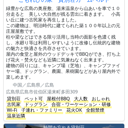
緑豊かな広島の奥座敷、湯来温泉から山あいを車で１０
分走ると 美しい大自然が残る雲出に着きます。 小高
い丘に建つ古民家を再生しました。
この建物は、明治時代に建てられた築１００年以上の元
庄屋屋敷です。
柱や梁などはできる限り活用し当時の面影を色濃く残
し、水廻り等は利用しやすいように改修し伝統的な建物
の魅力と快適さを共存させています。
屋内の食堂と屋外のウッドデッキでBBQができ、打ち上
げ花火・焚火なども近隣に気兼ねなく出来ます。
建物の回りには、キャンプ場（芝地）、キャンプファイ
ヤー場、ドッグラン、農園、果樹園などがあり屋内外で
楽しめます。
中国／広島県／広島
広島県広島市佐伯区湯来町多田309
貸別荘
ペット可
屋根付BBQ
大人数
おしゃれ
古民家
ドッグラン
合宿・ワーケーション・研修
Wi-Fi
子連れ・ファミリー
花火OK
全館禁煙
温泉近隣
時間を忘れる貸別荘