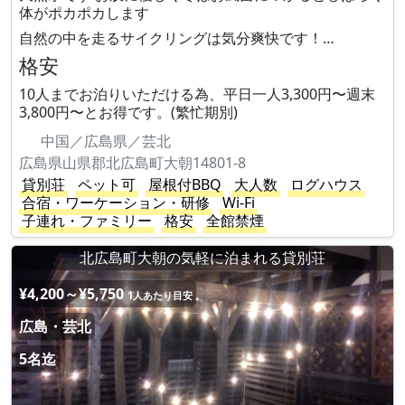
体がポカポカします
自然の中を走るサイクリングは気分爽快です！…
格安
10人までお泊りいただける為、平日一人3,300円〜週末
3,800円〜とお得です。(繁忙期別)
中国／広島県／芸北
広島県山県郡北広島町大朝14801-8
貸別荘
ペット可
屋根付BBQ
大人数
ログハウス
合宿・ワーケーション・研修
Wi-Fi
子連れ・ファミリー
格安
全館禁煙
北広島町大朝の気軽に泊まれる貸別荘
¥4,200～¥5,750
1人あたり目安
広島・芸北
5名迄