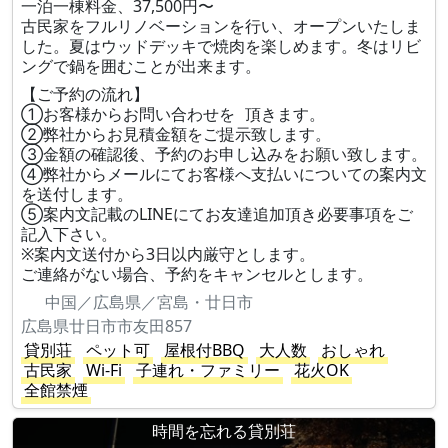
一泊一棟料金、37,500円〜
古民家をフルリノベーションを行い、オープンいたしま
した。夏はウッドデッキで焼肉を楽しめます。冬はリビ
ングで鍋を囲むことが出来ます。
【ご予約の流れ】
①お客様からお問い合わせを 頂きます。
②弊社からお見積金額をご提示致します。
③金額の確認後、予約のお申し込みをお願い致します。
④弊社からメールにてお客様へ支払いについての案内文
を送付します。
⑤案内文記載のLINEにてお友達追加頂き必要事項をご
記入下さい。
※案内文送付から3日以内厳守とします。
ご連絡がない場合、予約をキャンセルとします。
中国／広島県／宮島・廿日市
広島県廿日市市友田857
貸別荘
ペット可
屋根付BBQ
大人数
おしゃれ
古民家
Wi-Fi
子連れ・ファミリー
花火OK
全館禁煙
時間を忘れる貸別荘