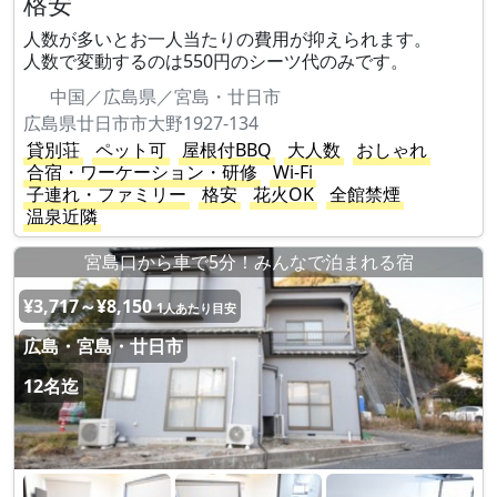
格安
人数が多いとお一人当たりの費用が抑えられます。
人数で変動するのは550円のシーツ代のみです。
中国／広島県／宮島・廿日市
広島県廿日市市大野1927-134
貸別荘
ペット可
屋根付BBQ
大人数
おしゃれ
合宿・ワーケーション・研修
Wi-Fi
子連れ・ファミリー
格安
花火OK
全館禁煙
温泉近隣
宮島口から車で5分！みんなで泊まれる宿
¥3,717～¥8,150
1人あたり目安
広島・宮島・廿日市
12名迄