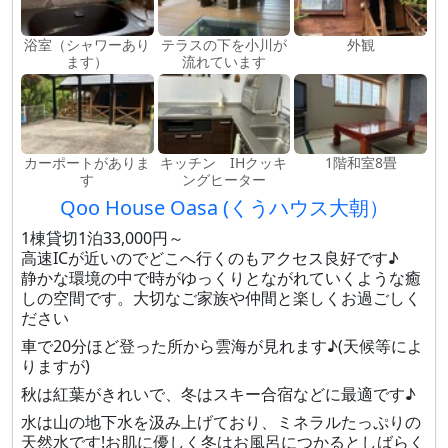
浴室（シャワーあり
テラスの下を小川が
外観
ます）
流れています
カーポートがありま
キッチン IHクッキ
1階和室8畳
す
ングヒーター
Qoo House Oasa (くうハウス大朝）
1棟貸切1泊33,000円～
高速ICが近いのでどこへ行くのもアクセス良好です♪
静かな環境の中で時がゆっくりとながれていくような癒
しの空間です。大切なご家族や仲間と楽しくお過ごしく
ださい
車で20分ほど登った所から雲海が見れます♪(天候等によ
りますが)
秋は紅葉がきれいで、冬はスキー合宿などに最適です♪
水は山の地下水を汲み上げており、ミネラルたっぷりの
天然水です!お肌に優しく冬はお風呂につかるとしばらく