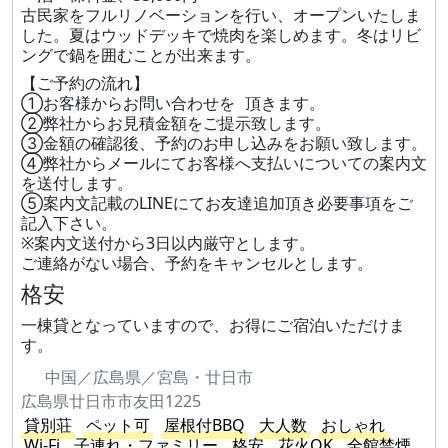
古民家をフルリノベーションを行い、オープンいたしま
した。夏はウッドデッキで焼肉を楽しめます。冬はリビ
ングで鍋を囲むことが出来ます。
【ご予約の流れ】
①お客様からお問い合わせを 頂きます。
②弊社からお見積金額をご提示致します。
③金額の確認後、予約のお申し込みをお願い致します。
④弊社からメールにてお客様へ支払いについての案内文
を送付します。
⑤案内文記載のLINEにてお友達追加頂き必要事項をご
記入下さい。
※案内文送付から3日以内厳守とします。
ご連絡がない場合、予約をキャンセルとします。
格安
一棟貸となっていますので、お得にご宿泊いただけま
す。
中国／広島県／宮島・廿日市
広島県廿日市市友田1225
貸別荘
ペット可
屋根付BBQ
大人数
おしゃれ
Wi-Fi
子連れ・ファミリー
格安
花火OK
全館禁煙