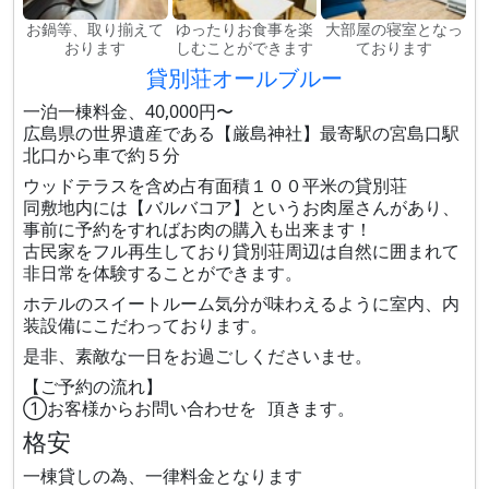
お鍋等、取り揃えて
ゆったりお食事を楽
大部屋の寝室となっ
おります
しむことができます
ております
貸別荘オールブルー
一泊一棟料金、40,000円〜
広島県の世界遺産である【厳島神社】最寄駅の宮島口駅
北口から車で約５分
ウッドテラスを含め占有面積１００平米の貸別荘
同敷地内には【バルバコア】というお肉屋さんがあり、
事前に予約をすればお肉の購入も出来ます！
古民家をフル再生しており貸別荘周辺は自然に囲まれて
非日常を体験することができます。
ホテルのスイートルーム気分が味わえるように室内、内
装設備にこだわっております。
是非、素敵な一日をお過ごしくださいませ。
【ご予約の流れ】
①お客様からお問い合わせを 頂きます。
格安
一棟貸しの為、一律料金となります