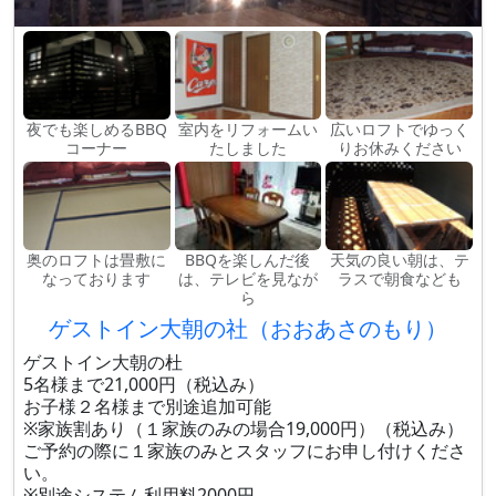
夜でも楽しめるBBQ
室内をリフォームい
広いロフトでゆっく
コーナー
たしました
りお休みください
奥のロフトは畳敷に
BBQを楽しんだ後
天気の良い朝は、テ
なっております
は、テレビを見なが
ラスで朝食なども
ら
ゲストイン大朝の社（おおあさのもり）
ゲストイン大朝の杜
5名様まで21,000円（税込み）
お子様２名様まで別途追加可能
※家族割あり（１家族のみの場合19,000円）（税込み）
ご予約の際に１家族のみとスタッフにお申し付けくださ
い。
※別途システム利用料2000円