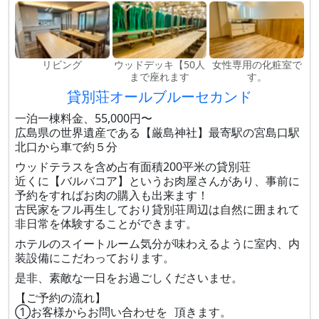
リビング
ウッドデッキ【50人
女性専用の化粧室で
まで座れます
す。
貸別荘オールブルーセカンド
一泊一棟料金、55,000円〜
広島県の世界遺産である【厳島神社】最寄駅の宮島口駅
北口から車で約５分
ウッドテラスを含め占有面積200平米の貸別荘
近くに【バルバコア】というお肉屋さんがあり、事前に
予約をすればお肉の購入も出来ます！
古民家をフル再生しており貸別荘周辺は自然に囲まれて
非日常を体験することができます。
ホテルのスイートルーム気分が味わえるように室内、内
装設備にこだわっております。
是非、素敵な一日をお過ごしくださいませ。
【ご予約の流れ】
①お客様からお問い合わせを 頂きます。