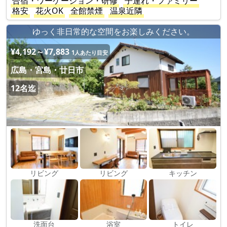
合宿・ワーケーション・研修
子連れ・ファミリー
格安
花火OK
全館禁煙
温泉近隣
ゆっく非日常的な空間をお楽しみください。
¥4,192～¥7,883
1人あたり目安
広島・宮島・廿日市
12名迄
リビング
リビング
キッチン
洗面台
浴室
トイレ