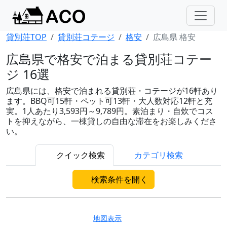
貸別荘TOP
貸別荘コテージ
格安
広島県 格安
広島県で格安で泊まる貸別荘コテー
ジ 16選
広島県には、格安で泊まれる貸別荘・コテージが16軒あり
ます。BBQ可15軒・ペット可13軒・大人数対応12軒と充
実。1人あたり3,593円～9,789円。素泊まり・自炊でコス
トを抑えながら、一棟貸しの自由な滞在をお楽しみくださ
い。
クイック検索
カテゴリ検索
検索条件を開く
地図表示