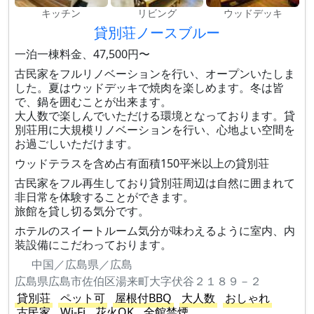
キッチン
リビング
ウッドデッキ
貸別荘ノースブルー
一泊一棟料金、47,500円〜
古民家をフルリノベーションを行い、オープンいたしま
した。夏はウッドデッキで焼肉を楽しめます。冬は皆
で、鍋を囲むことが出来ます。
大人数で楽しんでいただける環境となっております。貸
別荘用に大規模リノベーションを行い、心地よい空間を
お過ごしいただけます。
ウッドテラスを含め占有面積150平米以上の貸別荘
古民家をフル再生しており貸別荘周辺は自然に囲まれて
非日常を体験することができます。
旅館を貸し切る気分です。
ホテルのスイートルーム気分が味わえるように室内、内
装設備にこだわっております。
中国／広島県／広島
広島県広島市佐伯区湯来町大字伏谷２１８９－２
貸別荘
ペット可
屋根付BBQ
大人数
おしゃれ
古民家
Wi-Fi
花火OK
全館禁煙