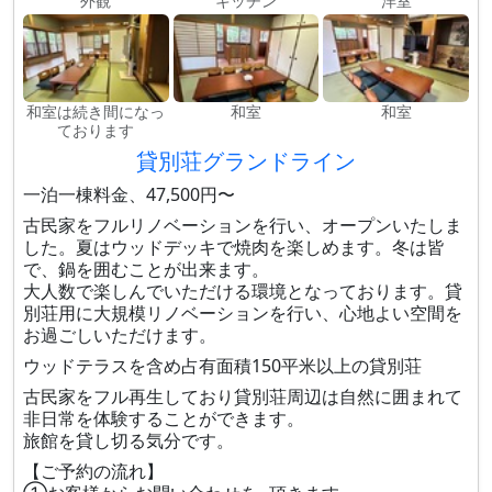
外観
キッチン
洋室
和室は続き間になっ
和室
和室
ております
貸別荘グランドライン
一泊一棟料金、47,500円〜
古民家をフルリノベーションを行い、オープンいたしま
した。夏はウッドデッキで焼肉を楽しめます。冬は皆
で、鍋を囲むことが出来ます。
大人数で楽しんでいただける環境となっております。貸
別荘用に大規模リノベーションを行い、心地よい空間を
お過ごしいただけます。
ウッドテラスを含め占有面積150平米以上の貸別荘
古民家をフル再生しており貸別荘周辺は自然に囲まれて
非日常を体験することができます。
旅館を貸し切る気分です。
【ご予約の流れ】