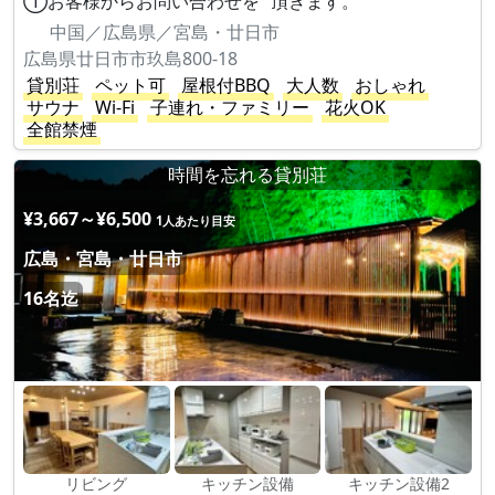
①お客様からお問い合わせを 頂きます。
中国／広島県／宮島・廿日市
広島県廿日市市玖島800-18
貸別荘
ペット可
屋根付BBQ
大人数
おしゃれ
サウナ
Wi-Fi
子連れ・ファミリー
花火OK
全館禁煙
時間を忘れる貸別荘
¥3,667～¥6,500
1人あたり目安
広島・宮島・廿日市
16名迄
リビング
キッチン設備
キッチン設備2