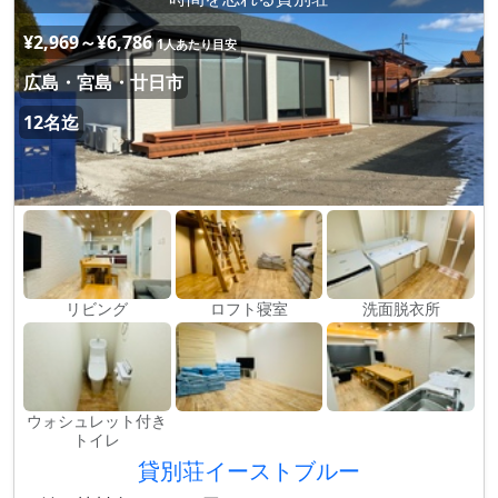
¥2,969～¥6,786
1人あたり目安
広島・宮島・廿日市
12名迄
リビング
ロフト寝室
洗面脱衣所
ウォシュレット付き
トイレ
貸別荘イーストブルー