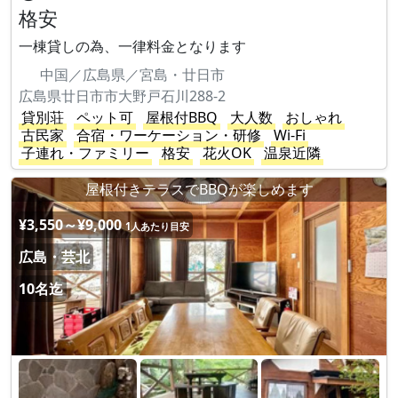
格安
一棟貸しの為、一律料金となります
中国／広島県／宮島・廿日市
広島県廿日市市大野戸石川288-2
貸別荘
ペット可
屋根付BBQ
大人数
おしゃれ
古民家
合宿・ワーケーション・研修
Wi-Fi
子連れ・ファミリー
格安
花火OK
温泉近隣
屋根付きテラスでBBQが楽しめます
¥3,550～¥9,000
1人あたり目安
広島・芸北
10名迄