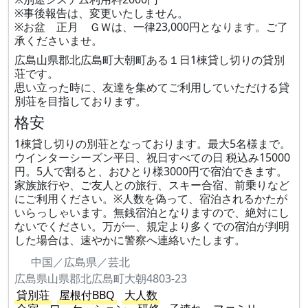
※事後報告は、変更いたしません。
※お盆 正月 ＧＷは、一律23,000円となります。ご了
承くださいませ。
広島山県郡北広島町大朝町ある１日1棟貸し切りの貸別
荘です。
思い立った時に、友達を集めてご利用していただける貸
別荘を目指しております。
格安
1棟貸し切りの別荘となっております。最大5名様まで。
ウインターシーズン平日、祝日すべての日 税込み15000
円。5人で割ると、おひとり様3000円で宿泊できます。
家族旅行や、ご友人との旅行、スキー合宿、前乗りなど
にご利用ください。※人数を偽って、宿泊されるかたが
いらっしゃいます。無銭宿泊となりますので、絶対にし
ないでください。万が一、規定より多くでの宿泊が判明
した場合は、速やかに警察へ連絡いたします。
中国／広島県／芸北
広島県山県郡北広島町大朝4803-23
貸別荘
屋根付BBQ
大人数