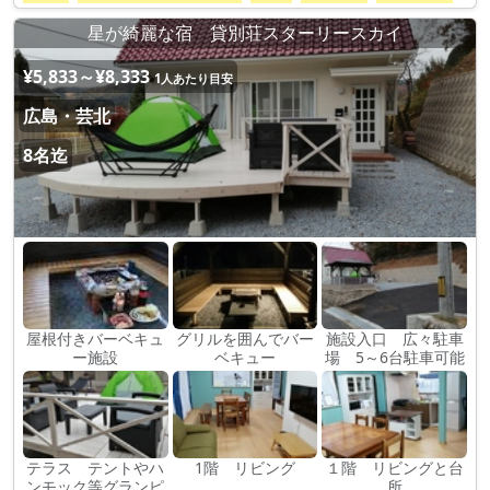
星が綺麗な宿 貸別荘スターリースカイ
¥5,833～¥8,333
1人あたり目安
広島・芸北
8名迄
屋根付きバーベキュ
グリルを囲んでバー
施設入口 広々駐車
ー施設
ベキュー
場 5～6台駐車可能
テラス テントやハ
1階 リビング
１階 リビングと台
ンモック等グランピ
所