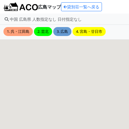
広島マップ
貸別荘一覧へ戻る
中国 広島県 人数指定なし 日付指定なし
1. 呉・江田島
2. 芸北
3. 広島
4. 宮島・廿日市