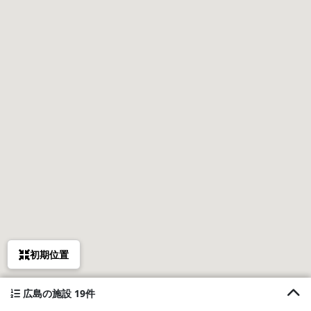
初期位置
広島の施設 19件
1. 一棟貸し宿 凪nagi B棟（ペット可）