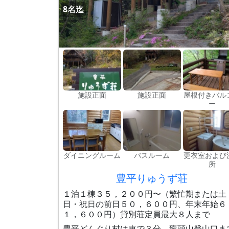
8名迄
施設正面
施設正面
屋根付きバル
ー
ダイニングルーム
バスルーム
更衣室および
所
豊平りゅうず荘
１泊１棟３５，２００円〜（繁忙期または土
日・祝日の前日５０，６００円、年末年始６
１，６００円）貸別荘定員最大８人まで
豊平どんぐり村は車で３分、龍頭山登山口ま