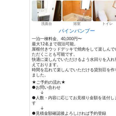
洗面台
浴室
トイレ
パインバンブー
一泊一棟料金、40,000円〜
最大12名まで宿泊可能。
屋根付きウッドデッキで焼肉をして楽しんで
ただくことも可能です。
快適に楽しんでいただけるよう水回りを入れ
えております。
時間を忘れて楽しんでいただける貸別荘を作
ました。
★ご予約の流れ★
●お問い合わせ
↓
●人数・内容に応じてお見積り金額を送付し
す
↓
●見積金額確認後よろしければ予約登録