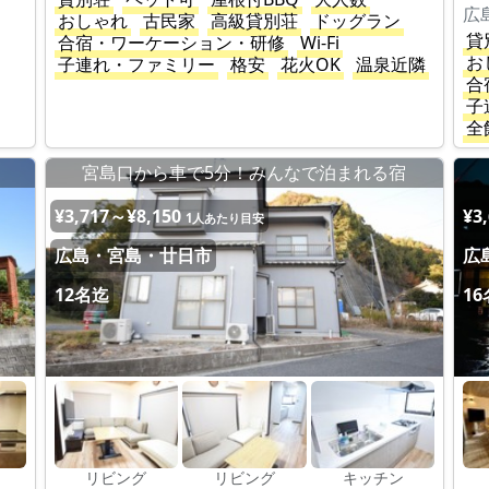
広
おしゃれ
古民家
高級貸別荘
ドッグラン
貸
合宿・ワーケーション・研修
Wi-Fi
お
子連れ・ファミリー
格安
花火OK
温泉近隣
合
子
全
。
宮島口から車で5分！みんなで泊まれる宿
¥3,717～¥8,150
¥3
1人あたり目安
広島・宮島・廿日市
広
12名迄
1
リビング
リビング
キッチン