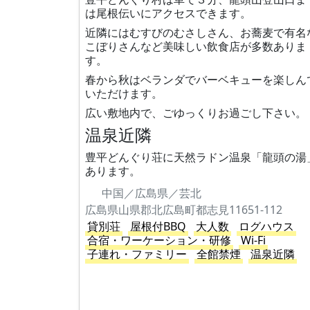
は尾根伝いにアクセスできます。
近隣にはむすびのむさしさん、お蕎麦で有名
こぼりさんなど美味しい飲食店が多数ありま
す。
春から秋はベランダでバーベキューを楽しん
いただけます。
広い敷地内で、ごゆっくりお過ごし下さい。
温泉近隣
豊平どんぐり荘に天然ラドン温泉「龍頭の湯
あります。
中国／広島県／芸北
広島県山県郡北広島町都志見11651-112
貸別荘
屋根付BBQ
大人数
ログハウス
合宿・ワーケーション・研修
Wi-Fi
子連れ・ファミリー
全館禁煙
温泉近隣