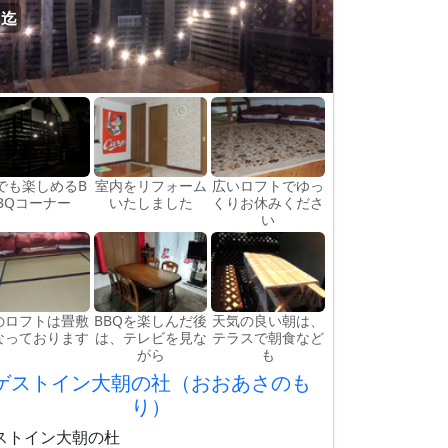
名迄
でも楽しめるB
室内をリフォーム
広いロフトでゆっ
BQコーナー
いたしました
くりお休みくださ
い
のロフトは畳敷
BBQを楽しんだ後
天気の良い朝は、
なっております
は、テレビを見な
テラスで朝食など
がら
も
ゲストイン大朝の社（おおあさのも
り）
ストイン大朝の杜