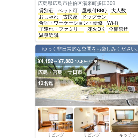
広島県広島市佐伯区湯来町多田309
貸別荘
ペット可
屋根付BBQ
大人数
おしゃれ
古民家
ドッグラン
合宿・ワーケーション・研修
Wi-Fi
子連れ・ファミリー
花火OK
全館禁煙
温泉近隣
ゆっく非日常的な空間をお楽しみください
¥4,192～¥7,883
1人あたり目安
広島・宮島・廿日市
12名迄
リビング
リビング
キッチン