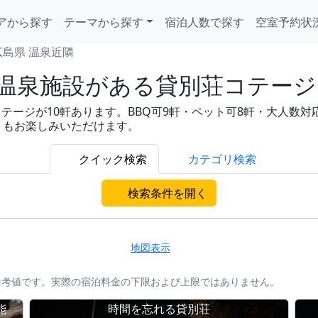
アから探す
テーマから探す
宿泊人数で探す
空室予約状
広島県 温泉近隣
温泉施設がある貸別荘コテージ 
ジが10軒あります。BBQ可9軒・ペット可8軒・大人数対応8軒
りもお楽しみいただけます。
クイック検索
カテゴリ検索
検索条件を開く
地図表示
参考値です。実際の宿泊料金の下限および上限ではありません。
能
時間を忘れる貸別荘