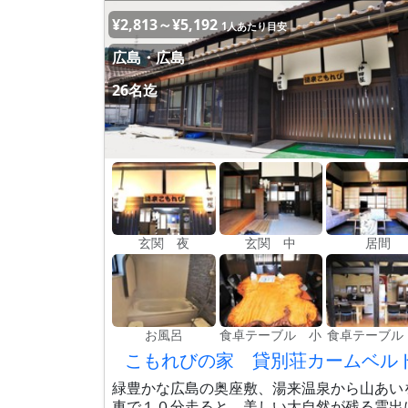
¥2,813～¥5,192
1人あたり目安
広島・広島
26名迄
玄関 夜
玄関 中
居間
お風呂
食卓テーブル 小
食卓テーブル
こもれびの家 貸別荘カームベル
緑豊かな広島の奥座敷、湯来温泉から山あい
車で１０分走ると 美しい大自然が残る雲出