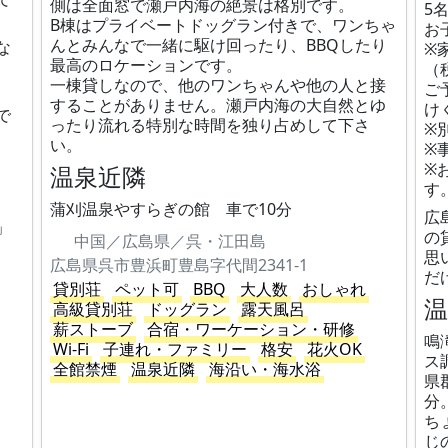
側は全面窓で瀬戸内海の絶景は格別です。
5
B棟はプライベートドッグラン付きで、ワンちゃ
お
んとみんなで一緒に駆け回ったり、BBQしたり
な
※
最高のロケーションです。
（
一棟貸しなので、他のワンちゃんや他の人と接
ご
することがありません。瀬戸内海の大自然とゆ
け
で
ったり流れる特別な時間を独り占めして下さ
※
い。
※
※
温泉近隣
す
蒲刈温泉やすらぎの館 車で10分
広
」
の
中国／広島県／呉・江田島
思
広島県呉市豊浜町豊島字代間2341-1
だ
貸別荘
ペット可
BBQ
大人数
おしゃれ
高級貸別荘
ドッグラン
露天風呂
薪ストーブ
合宿・ワーケーション・研修
鳴
Wi-Fi
子連れ・ファミリー
格安
花火OK
ス
全館禁煙
温泉近隣
海沿い・海水浴
県
分
ち
じ