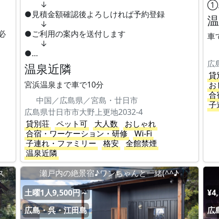
↓
①
●見積金額確認後よろしければ予約登録
↓
必
●ご利用の案内を送付します
車
↓
●…
広
温泉近隣
貸
宮浜温泉まで車で10分
お
合
中国／広島県／宮島・廿日市
子
広島県廿日市市大野上更地2032-4
貸別荘
ペット可
大人数
おしゃれ
合宿・ワーケーション・研修
Wi-Fi
子連れ・ファミリー
格安
全館禁煙
温泉近隣
ス
瀬戸内の絶景宿♪ワンちゃんと一緒(^^♪
土曜1人9,500円～
¥4
広島・呉・江田島
広