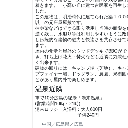
着きます。 小高い丘に建つ古民家を再生し
した。
この建物は、明治時代に建てられた築１００
以上の元庄屋屋敷です。
柱や梁などはできる限り活用し当時の面影を
濃く残し、水廻り等は利用しやすいように改
し伝統的な建物の魅力と快適さを共存させて
ます。
屋内の食堂と屋外のウッドデッキでBBQがで
き、打ち上げ花火・焚火なども近隣に気兼ね
く出来ます。
建物の回りには、キャンプ場（芝地）、キャ
プファイヤー場、ドッグラン、農園、果樹園
どがあり屋内外で楽しめます。
温泉近隣
車で10分広島の秘湯「湯来温泉」
(営業時間10時～21時)
湯来ロッジ 入浴料：大人600円
子供240円
中国／広島県／広島