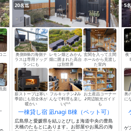
20名迄
5
コニ
奥側B棟の海側テ
レモン畑とみかん
玄関を入って土間
夜
ラスは専用ドッグ
畑に囲まれた高台
ホールから見渡し
ランにも
は別世界
た室内
洗面
薪ストーブは寒い
フルキッチン♪み
お土産品コーナー
奥
季節にも宿全体が
んなで料理も楽し
♪周辺観光ガイド
に
暖かい
い(^^
も
・
一棟貸し宿 凪nagi B棟（ペット可）
広島県と愛媛県を結ぶとびしま海道中央の豊島
大橋のたもとにあります。お部屋やお風呂の海
ゲ
で