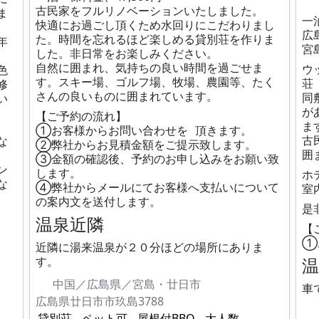
古民家をフルリノベーションいたしました。
ま
一
快適にお過ごし頂くため水回りにこだわりまし
広
た。時間を忘れるほど楽しめる貸別荘を作りま
年
宮
した。非日常をお楽しみください。
自然に囲まれ、気持ちの良い時間を過ごせま
ウ
色
す。スキー場、ゴルフ場、牧場、農園等、たく
荘
修
さんの良いものに囲まれています。
同
い
が
【ご予約の流れ】
ま
①お客様からお問い合わせを 頂きます。
古
な
②弊社からお見積金額をご提示致します。
囲
③金額の確認後、予約のお申し込みをお願い致
ン
します。
ホ
な
④弊社からメールにてお客様へ支払いについて
室
の案内文を送付します。
是
温泉近隣
【
①
近隣に湯来温泉が２０分ほどの場所にありま
す。
中国／広島県／宮島・廿日市
車
広島県廿日市市玖島3788
貸別荘
ペット可
屋根付BBQ
大人数