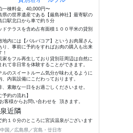
泊一棟料金、40,000円〜
島県の世界遺産である【厳島神社】最寄駅の
島口駅北口から車で約５分
ッドテラスを含め占有面積１００平米の貸別
敷地内には【バルバコア】というお肉屋さん
あり、事前に予約をすればお肉の購入も出来
す！
民家をフル再生しており貸別荘周辺は自然に
まれて非日常を体験することができます。
テルのスイートルーム気分が味わえるように
内、内装設備にこだわっております。
非、素敵な一日をお過ごしくださいませ。
ご予約の流れ】
お客様からお問い合わせを 頂きます。
温泉近隣
で約１０分のところに宮浜温泉がございます
中国／広島県／宮島・廿日市