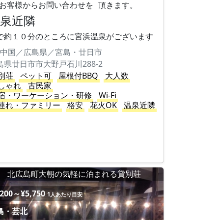
お客様からお問い合わせを 頂きます。
温泉近隣
で約１０分のところに宮浜温泉がございます
中国／広島県／宮島・廿日市
島県廿日市市大野戸石川288-2
別荘
ペット可
屋根付BBQ
大人数
しゃれ
古民家
宿・ワーケーション・研修
Wi-Fi
連れ・ファミリー
格安
花火OK
温泉近隣
北広島町大朝の気軽に泊まれる貸別荘
,200～¥5,750
1人あたり目安
島・芸北