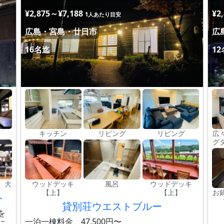
¥2,875～¥7,188
¥2
1人あたり目安
広島・宮島・廿日市
広
16名迄
1
キッチン
リビング
リビング
広
グ
 大
ウッドデッキ
風呂
ウッドデッキ
【上】
【上】
お
ト
貸別荘ウエストブルー
を
一泊一棟料金、47,500円〜
に