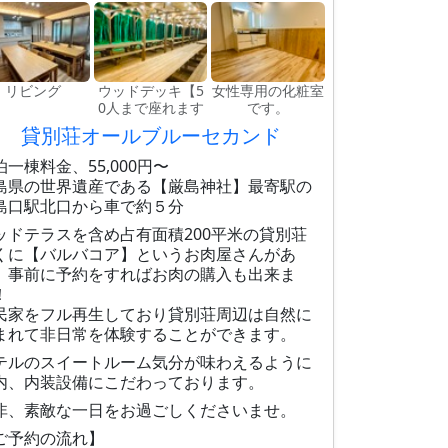
リビング
ウッドデッキ【5
女性専用の化粧室
0人まで座れます
です。
貸別荘オールブルーセカンド
泊一棟料金、55,000円〜
島県の世界遺産である【厳島神社】最寄駅の
島口駅北口から車で約５分
ッドテラスを含め占有面積200平米の貸別荘
くに【バルバコア】というお肉屋さんがあ
、事前に予約をすればお肉の購入も出来ま
！
民家をフル再生しており貸別荘周辺は自然に
まれて非日常を体験することができます。
テルのスイートルーム気分が味わえるように
内、内装設備にこだわっております。
非、素敵な一日をお過ごしくださいませ。
ご予約の流れ】