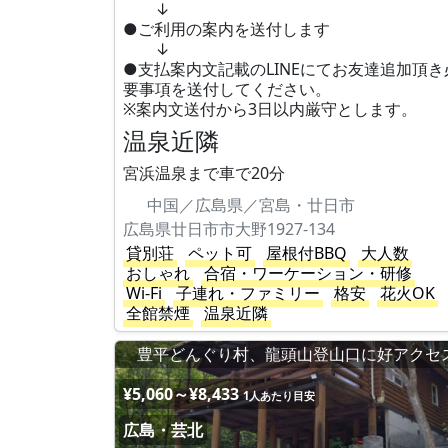
↓
●ご利用の案内を送付します
↓
●支払案内文記載のLINEにてお友達追加頂き
要事項を送付してください。
※案内文送付から3日以内厳守とします。
温泉近隣
宮浜温泉まで車で20分
中国／広島県／宮島・廿日市
広島県廿日市市大野1927-134
貸別荘
ペット可
屋根付BBQ
大人数
おしゃれ
合宿・ワーケーション・研修
Wi-Fi
子連れ・ファミリー
格安
花火OK
全館禁煙
温泉近隣
豊平どんぐり村、龍頭山登山口に好アクセ
¥5,060～¥8,433
1人あたり目安
広島・芸北