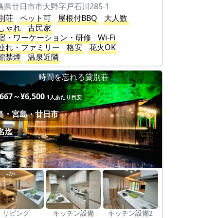
島県廿日市市大野字戸石川285-1
別荘
ペット可
屋根付BBQ
大人数
しゃれ
古民家
宿・ワーケーション・研修
Wi-Fi
連れ・ファミリー
格安
花火OK
館禁煙
温泉近隣
時間を忘れる貸別荘
,667～¥6,500
1人あたり目安
島・宮島・廿日市
6名迄
リビング
キッチン設備
キッチン設備2