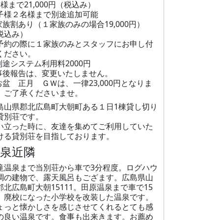
名様まで21,000円（税込み）
子様２名様まで別途追加可能
家族割あり（１家族のみの場合19,000円）
税込み）
予約の際に１家族のみとスタッフにお申し付
ください。
別途システム利用料2000円
事後報告は、変更いたしません。
お盆 正月 ＧＷは、一律23,000円となりま
。ご了承くださいませ。
島山県郡北広島町大朝町ある１日1棟貸し切り
貸別荘です。
い立った時に、友達を集めてご利用していた
ける貸別荘を目指しております。
温泉近隣
滝温泉まで当別荘から車で3分程度。ログハウ
調の建物で、露天風呂もござます。広島県山
郡北広島町大朝15111。田原温泉まで車で15
。廃校になった小学校を改装した温泉です。
ょっと懐かしさを感じさせてくれるとても感
の良い温泉です。食事も出来きます。お薦め