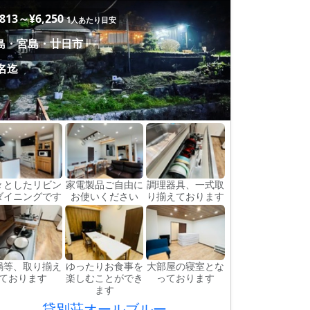
,813～¥6,250
1人あたり目安
島・宮島・廿日市
2名迄
々としたリビン
家電製品ご自由に
調理器具、一式取
ダイニングです
お使いください
り揃えております
鍋等、取り揃え
ゆったりお食事を
大部屋の寝室とな
ております
楽しむことができ
っております
ます
貸別荘オールブルー