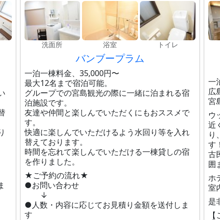
洗面所
浴室
トイレ
バンブープラム
一泊一棟料金、35,000円〜
一
最大12名まで宿泊可能。
広
い
グループでの宮島観光の際に一緒に泊まれる宿
宮
泊施設です。
替
友達や仲間と楽しんでいただくにもおススメで
ウ
す。
近
り
快適に楽しんでいただけるよう水回り等を入れ
り
替えております。
す
時間を忘れて楽しんでいただける一棟貸しの宿
古
を作りました。
囲
★ご予約の流れ★
ホ
ま
●お問い合わせ
室
↓
是
●人数・内容に応じてお見積り金額を送付しま
す
【