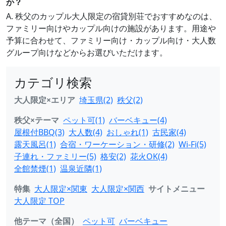
か？
A. 秩父のカップル大人限定の宿貸別荘でおすすめなのは、
ファミリー向けやカップル向けの施設があります。用途や
予算に合わせて、ファミリー向け・カップル向け・大人数
グループ向けなどからお選びいただけます。
カテゴリ検索
大人限定×エリア
埼玉県(2)
秩父(2)
秩父×テーマ
ペット可(1)
バーベキュー(4)
屋根付BBQ(3)
大人数(4)
おしゃれ(1)
古民家(4)
露天風呂(1)
合宿・ワーケーション・研修(2)
Wi-Fi(5)
子連れ・ファミリー(5)
格安(2)
花火OK(4)
全館禁煙(1)
温泉近隣(1)
特集
大人限定×関東
大人限定×関西
サイトメニュー
大人限定 TOP
他テーマ（全国）
ペット可
バーベキュー