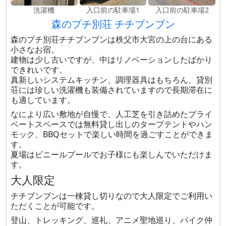
洗濯機
入口前の駐車場1
入口前の駐車場2
森のプチ別荘 チチブンブン
森のプチ別荘チチブンブンは秩父市大宮の上の台にある
小さなお宿。
建物は少し古いですが、中はリノベーションしたばかり
できれいです。
真新しいシステムキッチン、調理器具はもちろん、貸別
荘には珍しい洗濯機も装備されていますので長期滞在に
も適しています。
なにより広い敷地が自慢で、人工芝を引き詰めたプライ
ベートスペースでは無料貸し出しのタープテントやハン
モック、BBQセットで楽しい時間を過ごすことができま
す。
夏場はビニールプールでお子様にも楽しんでいただけま
す。
大人限定
チチブンブンは一棟貸し切りなので大人限定でご利用い
ただくことが可能です。
登山、トレッキング、巡礼、アニメ聖地巡り、バイク仲