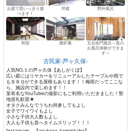
お庭で思いっきり遊
坪庭
野外風呂
べます！
和室
囲炉裏
五右衛門風呂～昔の
お風呂体験ができま
す～
古民家-芦ヶ久保-
人気NO,１の芦ヶ久保【あしがくぼ】
広い庭にはリヤカーをリニューアルしたテーブルや雨で
もＢＢＱができる屋根もあります！！梅雨だってここな
ら、施設内で楽しめます！！
某有名なYouTubeの撮影にもご利用いただきました！聖
地巡礼歓迎★
オタクみんなでうちわ持参してもよし
女子でワイワイもよし
小さな子供大人数もよし
大人も子供も昔へタイムスリップ！！！
Instagram 【youkoso_kominkahe】