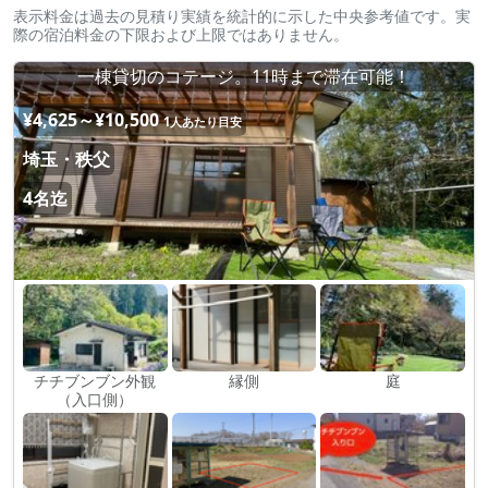
表示料金は過去の見積り実績を統計的に示した中央参考値です。実
際の宿泊料金の下限および上限ではありません。
一棟貸切のコテージ。11時まで滞在可能！
¥4,625～¥10,500
1人あたり目安
埼玉・秩父
4名迄
チチブンブン外観
縁側
庭
（入口側）