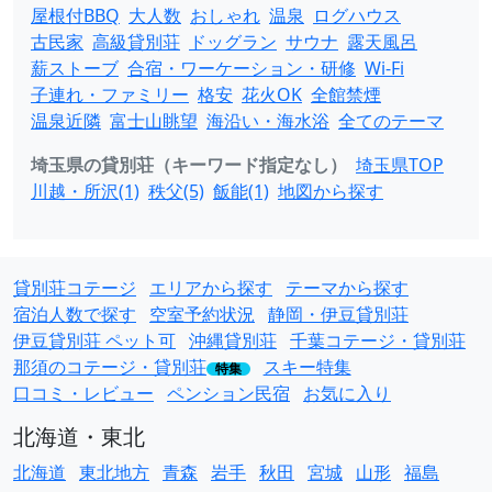
屋根付BBQ
大人数
おしゃれ
温泉
ログハウス
古民家
高級貸別荘
ドッグラン
サウナ
露天風呂
薪ストーブ
合宿・ワーケーション・研修
Wi-Fi
子連れ・ファミリー
格安
花火OK
全館禁煙
温泉近隣
富士山眺望
海沿い・海水浴
全てのテーマ
埼玉県の貸別荘（キーワード指定なし）
埼玉県TOP
川越・所沢(1)
秩父(5)
飯能(1)
地図から探す
貸別荘コテージ
エリアから探す
テーマから探す
宿泊人数で探す
空室予約状況
静岡・伊豆貸別荘
伊豆貸別荘 ペット可
沖縄貸別荘
千葉コテージ・貸別荘
那須のコテージ・貸別荘
スキー特集
特集
口コミ・レビュー
ペンション民宿
お気に入り
北海道・東北
北海道
東北地方
青森
岩手
秋田
宮城
山形
福島