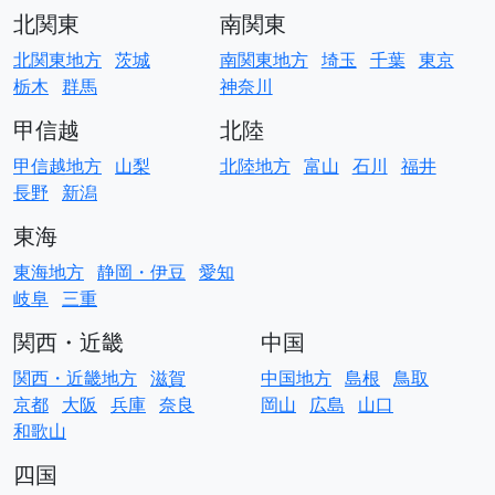
北関東
南関東
北関東地方
茨城
南関東地方
埼玉
千葉
東京
栃木
群馬
神奈川
甲信越
北陸
甲信越地方
山梨
北陸地方
富山
石川
福井
長野
新潟
東海
東海地方
静岡・伊豆
愛知
岐阜
三重
関西・近畿
中国
関西・近畿地方
滋賀
中国地方
島根
鳥取
京都
大阪
兵庫
奈良
岡山
広島
山口
和歌山
四国