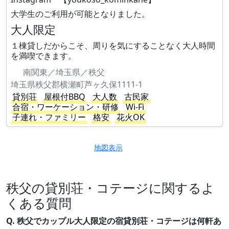
大学生のご利用が可能となりました。
大人限定
１棟貸しだからこそ、周りを気にすることなく大人時間
を満喫できます。
南関東／埼玉県／秩父
埼玉県秩父郡横瀬町芦ヶ久保1111-1
貸別荘
屋根付BBQ
大人数
古民家
合宿・ワーケーション・研修
Wi-Fi
子連れ・ファミリー
格安
花火OK
地図表示
秩父の貸別荘・コテージに関するよ
くある質問
Q. 秩父でカップル大人限定の宿貸別荘・コテージは何軒あ