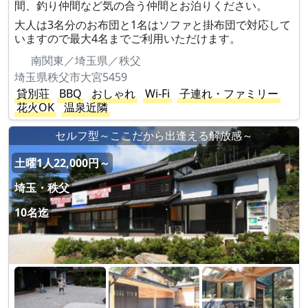
間、釣り仲間など気の合う仲間とお泊りください。
大人は3名分のお布団と1名はソファと掛布団で対応して
いますので最大4名までご利用いただけます。
南関東／埼玉県／秩父
埼玉県秩父市大宮5459
貸別荘
BBQ
おしゃれ
Wi-Fi
子連れ・ファミリー
花火OK
温泉近隣
セルフ型～ここだから出逢える解放感～
土曜1人22,000円～
埼玉・秩父
10名迄