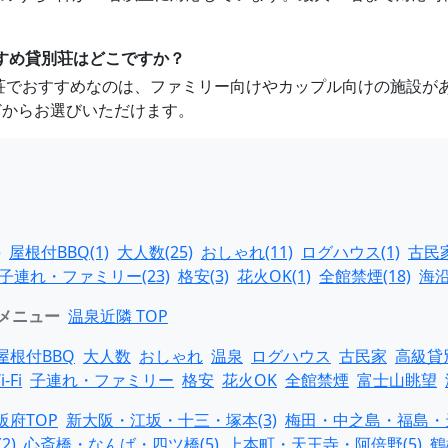
すすめ貸別荘はどこですか？
貸別荘でおすすめなのは、ファミリー向けやカップル向けの施設
どからお選びいただけます。
)
屋根付BBQ(1)
大人数(25)
おしゃれ(11)
ログハウス(1)
古民家
子連れ・ファミリー(23)
格安(3)
花火OK(1)
全館禁煙(18)
海沿
メニュー
温泉近隣 TOP
屋根付BBQ
大人数
おしゃれ
温泉
ログハウス
古民家
高級貸
i-Fi
子連れ・ファミリー
格安
花火OK
全館禁煙
富士山眺望
阪府TOP
新大阪・江坂・十三・塚本(3)
梅田・中之島・福島・天
2)
心斎橋・なんば・四ツ橋(5)
上本町・天王寺・阿倍野(5)
鶴