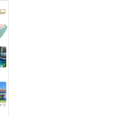
段
スラ
ン
ト