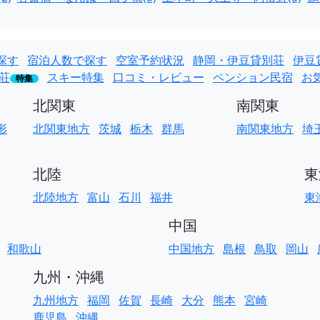
探す
宿泊人数で探す
空室予約状況
静岡・伊豆貸別荘
伊豆
荘
スキー特集
口コミ・レビュー
ペンション民宿
お
特集
北関東
南関東
形
北関東地方
茨城
栃木
群馬
南関東地方
埼
北陸
東
北陸地方
富山
石川
福井
東
中国
和歌山
中国地方
島根
鳥取
岡山
九州・沖縄
九州地方
福岡
佐賀
長崎
大分
熊本
宮崎
鹿児島
沖縄