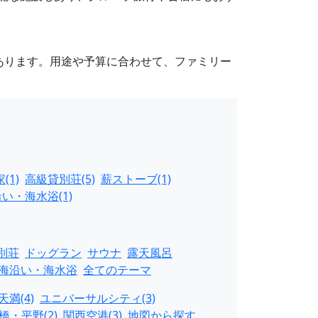
があります。用途や予算に合わせて、ファミリー
(1)
高級貸別荘(5)
薪ストーブ(1)
い・海水浴(1)
別荘
ドッグラン
サウナ
露天風呂
海沿い・海水浴
全てのテーマ
満(4)
ユニバーサルシティ(3)
橋・平野(2)
関西空港(3)
地図から探す