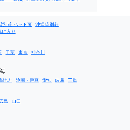
貸別荘 ペット可
沖縄貸別荘
気に入り
玉
千葉
東京
神奈川
海
海地方
静岡・伊豆
愛知
岐阜
三重
広島
山口