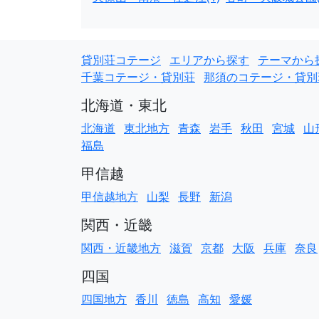
貸別荘コテージ
エリアから探す
テーマから
千葉コテージ・貸別荘
那須のコテージ・貸別
北海道・東北
北海道
東北地方
青森
岩手
秋田
宮城
山
福島
甲信越
甲信越地方
山梨
長野
新潟
関西・近畿
関西・近畿地方
滋賀
京都
大阪
兵庫
奈良
四国
四国地方
香川
徳島
高知
愛媛