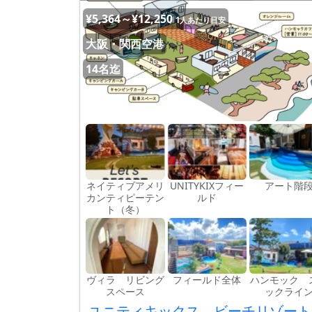
¥5,364～¥12,250
1人あたり目安
大阪・関西空港
14名迄
ネイティブアメリ
UNITYKIXフィー
アート階
カンティピーテン
ルド
ト（冬）
ヴィラ リビング
フィールド全体
ハンモック 
スペース
ックライ
ユニティキックス ビーチリゾー