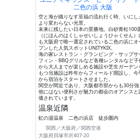
二色の浜 大阪
空と海が織りなす至福の流れ行く時、いにし
より変わらない光景。
未来に残したい日本の景勝地。白砂青松100
（にほんのはくしゃせいしょうひゃくせん）
も大阪府で唯一選定されている二色の浜にオ
プンした人気スポットUNITYKIX。
海の家レストラン・グランピング・サップサ
フィン・BBQグリルなど各種レンタルなど子
から大人までが楽しめる施設や芝生ガーデン
もつ当施設は昨年からフィールド開設し、今
から宿泊をスタートさせました。
関空が間近であり、大阪都市部からも30分強
他にはない便利さが魅力の都会のオアシスと
価されています。
温泉近隣
虹の湯温泉 二色の浜店 徒歩圏内
関西／大阪府／関西空港
大阪府貝塚市沢407-20