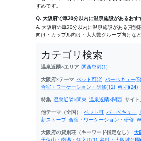
すめです。
Q. 大阪府で車20分以内に温泉施設があるお
A. 大阪府の車20分以内に温泉施設がある
向け・カップル向け・大人数グループ向けな
カテゴリ検索
温泉近隣×エリア
関西空港(1)
大阪府×テーマ
ペット可(2)
バーベキュー(5
合宿・ワーケーション・研修(12)
Wi-Fi(24)
特集
温泉近隣×関東
温泉近隣×関西
サイト
他テーマ（全国）
ペット可
バーベキュー
薪ストーブ
合宿・ワーケーション・研修
W
大阪府の貸別荘（キーワード指定なし）
大
天保山・南港・住之江(1)
谷町・大阪城公園(