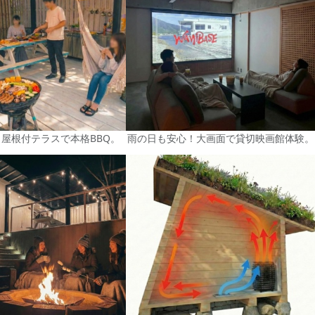
屋根付テラスで本格BBQ。
雨の日も安心！大画面で貸切映画館体験。