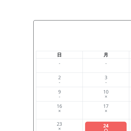
日
月
-
-
2
3
-
-
9
10
-
×
16
17
×
×
23
24
×
○