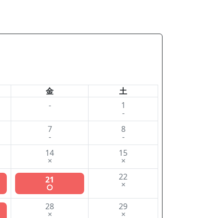
金
土
-
1
-
7
8
-
-
14
15
×
×
22
21
×
○
28
29
×
×