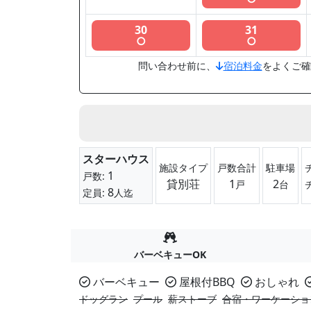
30
31
○
○
問い合わせ前に、
宿泊料金
をよくご確
スターハウス
施設タイプ
戸数合計
駐車場
1
戸数:
貸別荘
1
2
戸
台
8
定員:
人迄
バーベキューOK
バーベキュー
屋根付BBQ
おしゃれ
ドッグラン
プール
薪ストーブ
合宿・ワーケーショ