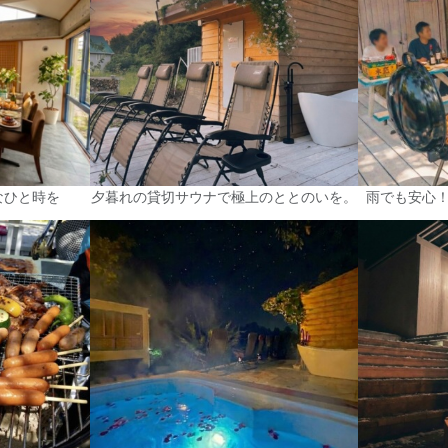
なひと時を
夕暮れの貸切サウナで極上のととのいを。
雨でも安心！