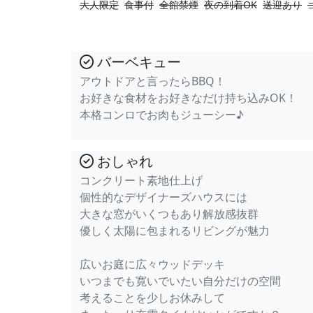
大人限定
食事付
全館禁煙
夜の到着OK
送迎あり
バーベキュー
アウトドアと言ったらBBQ！
お好きな食材をお好きなだけ持ち込みOK！
本格コンロでお肉もジューシー♪
おしゃれ
コンクリート素地仕上げ
個性的なデザイナーズハウスには
大きな窓がいくつもあり解放感抜群
優しく太陽に包まれるリビングが魅力
広いお庭に広々ウッドデッキ
いつまでも寛いでいたい自分だけの空間
考えることを少しお休みして