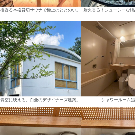
檜香る本格貸切サウナで極上のととのい。
炭火香る！ジューシーな絶
青空に映える、白亜のデザイナーズ建築。
シャワールーム(屋