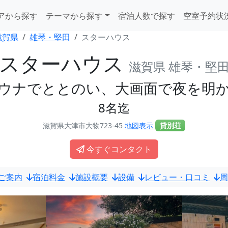
アから探す
テーマから探す
宿泊人数で探す
空室予約状
滋賀県
雄琴・堅田
スターハウス
スターハウス
滋賀県 雄琴・堅
ウナでととのい、大画面で夜を明
8名迄
滋賀県大津市大物723-45
地図表示
貸別荘
今すぐコンタクト
ご案内
宿泊料金
施設概要
設備
レビュー・口コミ
周