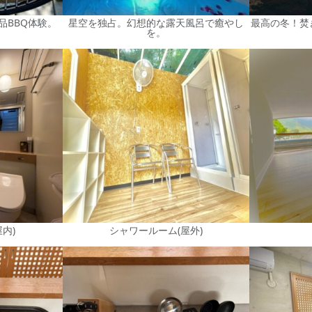
品BBQ体験。
星空を独占。幻想的な露天風呂で癒やし
最高の冬！焚
を。
内)
シャワールーム(屋外)