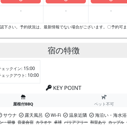
-
-
-
認下さい。予約状況は、最新情報でない場合がございます。〇予約可ま
宿の特徴
15:00
チェックイン:
10:00
チェックアウト:
KEY POINT
屋根付BBQ
ペット不可
サウナ
露天風呂
Wi-Fi
温泉近隣
海沿い・海水浴
ン・研修
音楽合宿
カラオケ
卓球
バリアフリー
和室あり
カップル