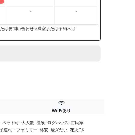
-
-
たは要問い合わせ ×満室または予約不可
Wi-Fiあり
ペット可
大人数
温泉
ログハウス
古民家
子連れ・ファミリー
格安
騒ぎたい
花火OK