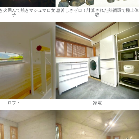
き火囲んで焼きマシュマロ女
息苦しさゼロ！計算された熱循環で極上体
子
験
ロフト
家電