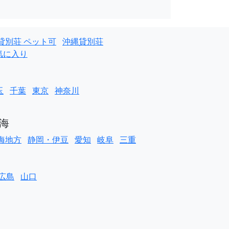
貸別荘 ペット可
沖縄貸別荘
気に入り
玉
千葉
東京
神奈川
海
海地方
静岡・伊豆
愛知
岐阜
三重
広島
山口