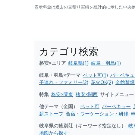
表示料金は過去の見積り実績を統計的に示した中央
カテゴリ検索
格安×エリア
岐阜県(1)
岐阜・羽島(1)
岐阜・羽島×テーマ
ペット可(1)
バーベキュー
子連れ・ファミリー(2)
花火OK(2)
全館禁煙(
特集
格安×関東
格安×関西
サイトメニュー
他テーマ（全国）
ペット可
バーベキュー
薪ストーブ
合宿・ワーケーション・研修
W
岐阜県の貸別荘（キーワード指定なし）
岐
地図から探す