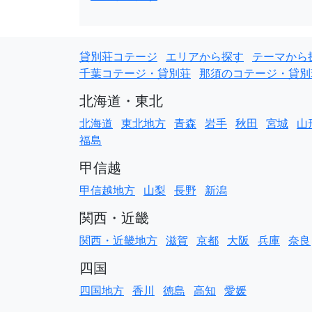
貸別荘コテージ
エリアから探す
テーマから
千葉コテージ・貸別荘
那須のコテージ・貸別
北海道・東北
北海道
東北地方
青森
岩手
秋田
宮城
山
福島
甲信越
甲信越地方
山梨
長野
新潟
関西・近畿
関西・近畿地方
滋賀
京都
大阪
兵庫
奈良
四国
四国地方
香川
徳島
高知
愛媛