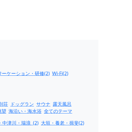
ーケーション・研修(2)
Wi-Fi(2)
別荘
ドッグラン
サウナ
露天風呂
眺望
海沿い・海水浴
全てのテーマ
中津川・瑞浪 (2)
大垣・養老・揖斐(2)