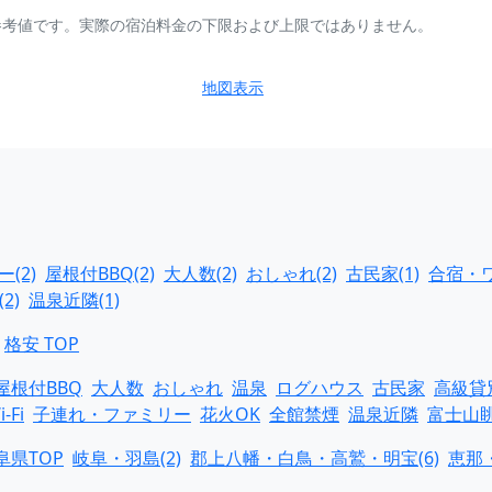
参考値です。実際の宿泊料金の下限および上限ではありません。
地図表示
(2)
屋根付BBQ(2)
大人数(2)
おしゃれ(2)
古民家(1)
合宿・ワ
2)
温泉近隣(1)
格安 TOP
屋根付BBQ
大人数
おしゃれ
温泉
ログハウス
古民家
高級貸
i-Fi
子連れ・ファミリー
花火OK
全館禁煙
温泉近隣
富士山
阜県TOP
岐阜・羽島(2)
郡上八幡・白鳥・高鷲・明宝(6)
恵那・