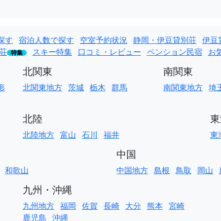
探す
宿泊人数で探す
空室予約状況
静岡・伊豆貸別荘
伊豆
荘
スキー特集
口コミ・レビュー
ペンション民宿
お
特集
北関東
南関東
形
北関東地方
茨城
栃木
群馬
南関東地方
埼
北陸
東
北陸地方
富山
石川
福井
東
中国
和歌山
中国地方
島根
鳥取
岡山
九州・沖縄
九州地方
福岡
佐賀
長崎
大分
熊本
宮崎
鹿児島
沖縄