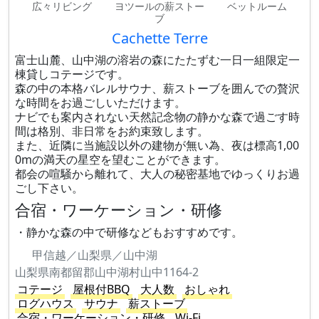
広々リビング
ヨツールの薪ストー
ベットルーム
ブ
Cachette Terre
富士山麓、山中湖の溶岩の森にたたずむ一日一組限定一
棟貸しコテージです。
森の中の本格バレルサウナ、薪ストーブを囲んでの贅沢
な時間をお過ごしいただけます。
ナビでも案内されない天然記念物の静かな森で過ごす時
間は格別、非日常をお約束致します。
また、近隣に当施設以外の建物が無い為、夜は標高1,00
0mの満天の星空を望むことができます。
都会の喧騒から離れて、大人の秘密基地でゆっくりお過
ごし下さい。
合宿・ワーケーション・研修
・静かな森の中で研修などもおすすめです。
甲信越／山梨県／山中湖
山梨県南都留郡山中湖村山中1164-2
コテージ
屋根付BBQ
大人数
おしゃれ
ログハウス
サウナ
薪ストーブ
合宿・ワーケーション・研修
Wi-Fi