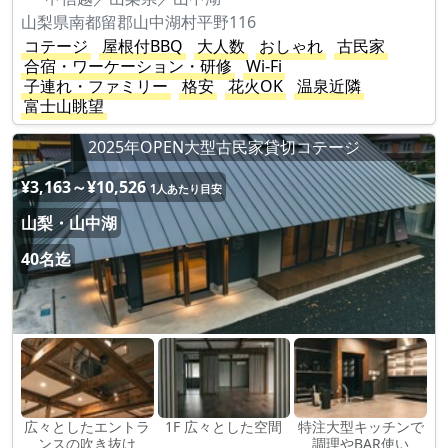
山梨県南都留郡山中湖村平野116
コテージ
屋根付BBQ
大人数
おしゃれ
古民家
合宿・ワーケーション・研修
Wi-Fi
子連れ・ファミリー
格安
花火OK
温泉近隣
富士山眺望
2025年OPEN大型古民家貸切コテージ
¥3,163～¥10,526
1人あたり目安
山梨・山中湖
40名迄
広々としたエントラ
1F 広々とした空間
特注大型キッチンで
ンスの吹き抜け
調理やBAR使い