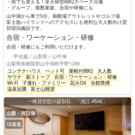
・雨でも使える！全天候型BBQスペース完備
・グループ、複数家族、合宿や研修にも
山中湖から車で5分。御殿場アウトレットやゴルフ場、
富士急ハイランドへのアクセスにも便利な大人数向け貸
切宿泊施設です。
合宿・ワーケーション・研修
合宿・研修にもご利用いただけます。
甲信越／山梨県／山中湖
山梨県南都留郡山中湖村平野1286
コンテナハウス
ペット可
屋根付BBQ
大人数
サウナ
薪ストーブ
合宿・ワーケーション・研修
Wi-Fi
子連れ・ファミリー
花火OK
全館禁煙
温泉近隣
富士山眺望
一棟貸切型の貸別荘、「浅江 ASAE」
山梨・河口湖
12名迄