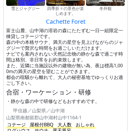
雪とジャグジー
四季折々の景色が楽
冬外観
しめます。
Cachette Foret
富士山麓、山中湖の溶岩の森にたたずむ一日一組限定一
棟貸しコテージです。
森の中の本格サウナ、満天の星空を見上げながらのジャ
グジーで贅沢な時間をお過ごしいただけます。
ナビでも案内されない天然記念物の静かな森で過ごす時
間は格別、非日常をお約束致します。
また、近隣に当施設以外の建物が無い為、夜は標高1,00
0mの満天の星空を望むことができます。
都会の喧騒から離れて、大人の秘密基地でゆっくりお過
ごし下さい。
合宿・ワーケーション・研修
・静かな森の中で研修などもおすすめです。
甲信越／山梨県／山中湖
山梨県南都留郡山中湖村山中1164-1
コテージ
屋根付BBQ
大人数
おしゃれ
ログハウス
サウナ
露天風呂