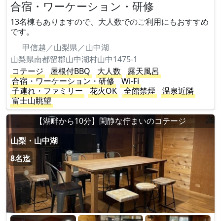
合宿・ワーケーション・研修
13名棟もありますので、大人数でのご利用にもおすすめ
です。
甲信越／山梨県／山中湖
山梨県南都留郡山中湖村山中1475-1
コテージ
屋根付BBQ
大人数
露天風呂
合宿・ワーケーション・研修
Wi-Fi
子連れ・ファミリー
花火OK
全館禁煙
温泉近隣
富士山眺望
【湖畔から10分】閑静な佇まいのコテージ
山梨・山中湖
8名迄