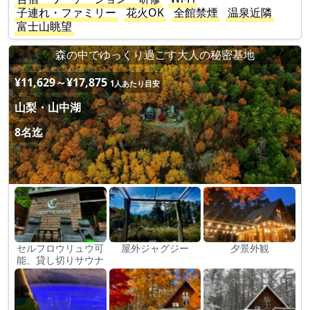
子連れ・ファミリー
花火OK
全館禁煙
温泉近隣
富士山眺望
森の中でゆっくり過ごす大人の秘密基地
¥11,629～¥17,875
1人あたり目安
山梨・山中湖
8名迄
セルフロウリュウ可
屋外ジャグジー
夕景外観
能、貸し切りサウナ