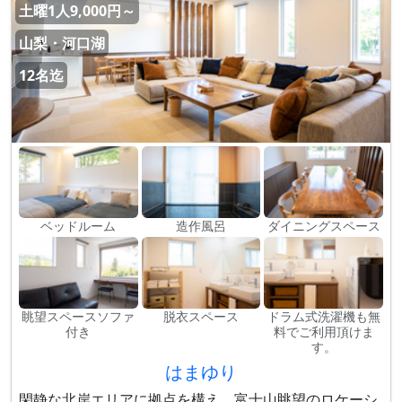
土曜1人9,000円～
山梨・河口湖
12名迄
ベッドルーム
造作風呂
ダイニングスペース
眺望スペースソファ
脱衣スペース
ドラム式洗濯機も無
付き
料でご利用頂けま
す。
はまゆり
閑静な北岸エリアに拠点を構え、富士山眺望のロケーシ