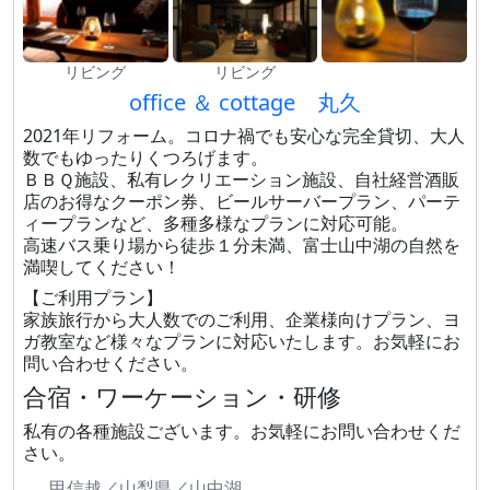
リビング
リビング
office ＆ cottage 丸久
2021年リフォーム。コロナ禍でも安心な完全貸切、大人
数でもゆったりくつろげます。
ＢＢＱ施設、私有レクリエーション施設、自社経営酒販
店のお得なクーポン券、ビールサーバープラン、パーテ
ィープランなど、多種多様なプランに対応可能。
高速バス乗り場から徒歩１分未満、富士山中湖の自然を
満喫してください！
【ご利用プラン】
家族旅行から大人数でのご利用、企業様向けプラン、ヨ
ガ教室など様々なプランに対応いたします。お気軽にお
問い合わせください。
合宿・ワーケーション・研修
私有の各種施設ございます。お気軽にお問い合わせくだ
さい。
甲信越／山梨県／山中湖