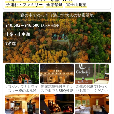
子連れ・ファミリー
全館禁煙
富士山眺望
森の中でゆっくり過ごす大人の秘密基地
¥10,582～¥16,500
1人あたり目安
山梨・山中湖
7名迄
バレルサウナとウィ
開閉式屋根付きテラ
芝生のお庭でゆっく
スキー樽の水風呂
スで雨でもBBQ可能
りお過ごしください