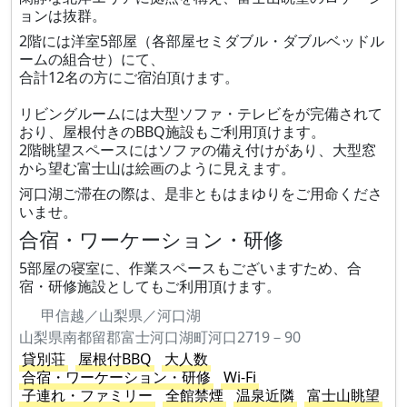
ョンは抜群。
2階には洋室5部屋（各部屋セミダブル・ダブルベッドル
ームの組合せ）にて、
合計12名の方にご宿泊頂けます。
リビングルームには大型ソファ・テレビをが完備されて
おり、屋根付きのBBQ施設もご利用頂けます。
2階眺望スペースにはソファの備え付けがあり、大型窓
から望む富士山は絵画のように見えます。
河口湖ご滞在の際は、是非ともはまゆりをご用命くださ
いませ。
合宿・ワーケーション・研修
5部屋の寝室に、作業スペースもございますため、合
宿・研修施設としてもご利用頂けます。
甲信越／山梨県／河口湖
山梨県南都留郡富士河口湖町河口2719－90
貸別荘
屋根付BBQ
大人数
合宿・ワーケーション・研修
Wi-Fi
子連れ・ファミリー
全館禁煙
温泉近隣
富士山眺望