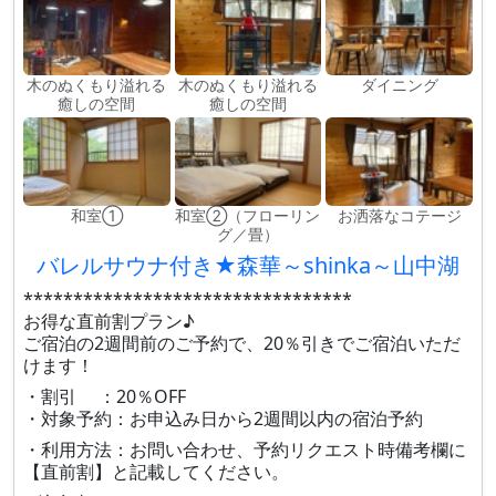
木のぬくもり溢れる
木のぬくもり溢れる
ダイニング
癒しの空間
癒しの空間
和室①
和室②（フローリン
お洒落なコテージ
グ／畳）
バレルサウナ付き★森華～shinka～山中湖
*********************************
お得な直前割プラン♪
ご宿泊の2週間前のご予約で、20％引きでご宿泊いただ
けます！
・割引 ：20％OFF
・対象予約：お申込み日から2週間以内の宿泊予約
・利用方法：お問い合わせ、予約リクエスト時備考欄に
【直前割】と記載してください。