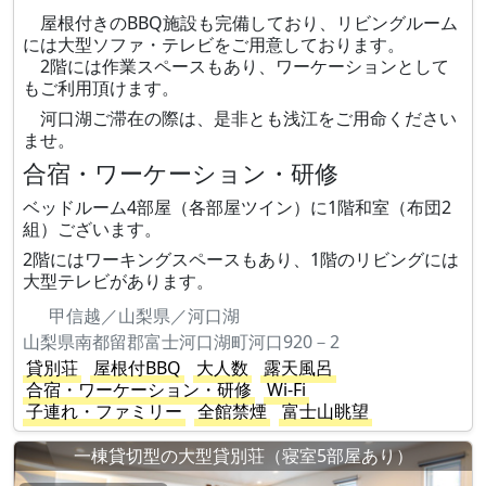
屋根付きのBBQ施設も完備しており、リビングルーム
には大型ソファ・テレビをご用意しております。
2階には作業スペースもあり、ワーケーションとして
もご利用頂けます。
河口湖ご滞在の際は、是非とも浅江をご用命ください
ませ。
合宿・ワーケーション・研修
ベッドルーム4部屋（各部屋ツイン）に1階和室（布団2
組）ございます。
2階にはワーキングスペースもあり、1階のリビングには
大型テレビがあります。
甲信越／山梨県／河口湖
山梨県南都留郡富士河口湖町河口920－2
貸別荘
屋根付BBQ
大人数
露天風呂
合宿・ワーケーション・研修
Wi-Fi
子連れ・ファミリー
全館禁煙
富士山眺望
一棟貸切型の大型貸別荘（寝室5部屋あり）