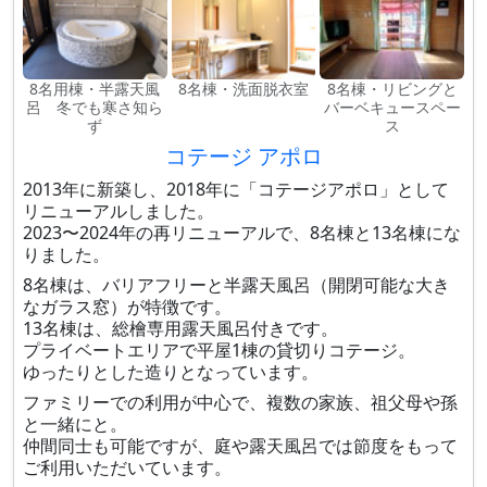
8名用棟・半露天風
8名棟・洗面脱衣室
8名棟・リビングと
呂 冬でも寒さ知ら
バーベキュースペー
ず
ス
コテージ アポロ
2013年に新築し、2018年に「コテージアポロ」として
リニューアルしました。
2023〜2024年の再リニューアルで、8名棟と13名棟にな
りました。
8名棟は、バリアフリーと半露天風呂（開閉可能な大き
なガラス窓）が特徴です。
13名棟は、総檜専用露天風呂付きです。
プライベートエリアで平屋1棟の貸切りコテージ。
ゆったりとした造りとなっています。
ファミリーでの利用が中心で、複数の家族、祖父母や孫
と一緒にと。
仲間同士も可能ですが、庭や露天風呂では節度をもって
ご利用いただいています。