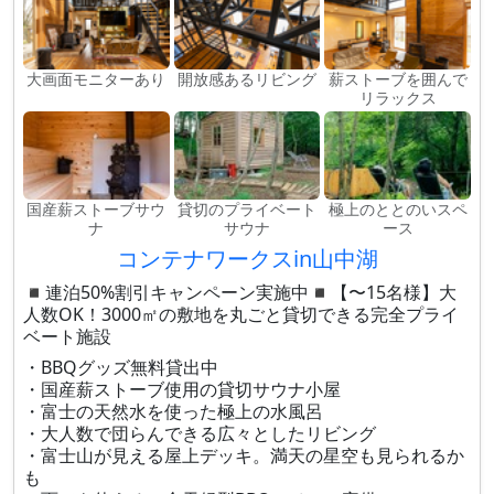
大画面モニターあり
開放感あるリビング
薪ストーブを囲んで
リラックス
国産薪ストーブサウ
貸切のプライベート
極上のととのいスペ
ナ
サウナ
ース
コンテナワークスin山中湖
◾︎連泊50%割引キャンペーン実施中◾︎【〜15名様】大
人数OK！3000㎡の敷地を丸ごと貸切できる完全プライ
ベート施設
・BBQグッズ無料貸出中
・国産薪ストーブ使用の貸切サウナ小屋
・富士の天然水を使った極上の水風呂
・大人数で団らんできる広々としたリビング
・富士山が見える屋上デッキ。満天の星空も見られるか
も