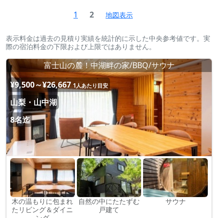
1
2
地図表示
表示料金は過去の見積り実績を統計的に示した中央参考値です。実
際の宿泊料金の下限および上限ではありません。
富士山の麓！中湖畔の家/BBQ/サウナ
¥9,500～¥26,667
1人あたり目安
山梨・山中湖
8名迄
木の温もりに包まれ
自然の中にたたずむ
サウナ
たリビング＆ダイニ
戸建て
ング