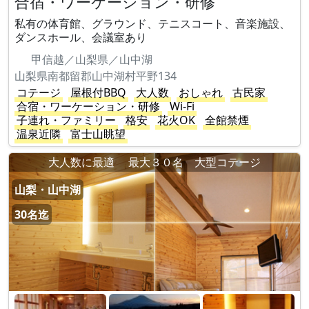
合宿・ワーケーション・研修
私有の体育館、グラウンド、テニスコート、音楽施設、
ダンスホール、会議室あり
甲信越／山梨県／山中湖
山梨県南都留郡山中湖村平野134
コテージ
屋根付BBQ
大人数
おしゃれ
古民家
合宿・ワーケーション・研修
Wi-Fi
子連れ・ファミリー
格安
花火OK
全館禁煙
温泉近隣
富士山眺望
大人数に最適 最大３０名 大型コテージ
山梨・山中湖
30名迄