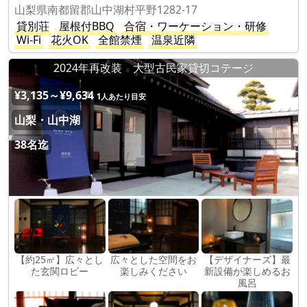
山梨県南都留郡山中湖村平野1282-17
貸別荘
屋根付BBQ
合宿・ワーケーション・研修
Wi-Fi
花火OK
全館禁煙
温泉近隣
2024年再改装 大型古民家貸切コテージ
¥3,135～¥9,634
1人あたり目安
山梨・山中湖
38名迄
【約25㎡】広々とし
広々とした空間をお
【デザイナーズ】最
た玄関ロビー
楽しみください
新設備が楽しめるお
風呂