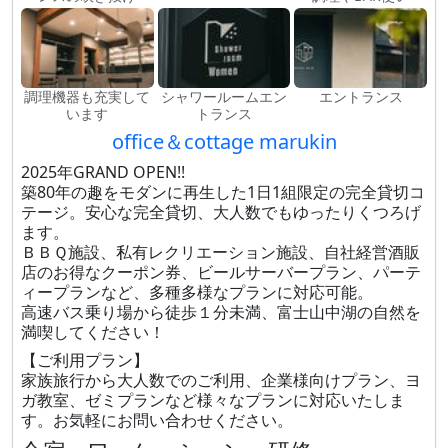
調理機器も充実して
シャワールームエン
エントランス
います
トランス
office＆cottage marukin
2025年GRAND OPEN!!
築80年の趣をモダンに再生した1日1組限定の完全貸切コ
テージ。安心な完全貸切、大人数でもゆったりくつろげ
ます。
ＢＢＱ施設、私有レクリエーション施設、自社経営酒販
店のお得なクーポン券、ビールサーバープラン、パーテ
ィープランなど、多種多様なプランに対応可能。
高速バス乗り場から徒歩１分未満、富士山中湖の自然を
満喫してください！
【ご利用プラン】
家族旅行から大人数でのご利用、企業様向けプラン、ヨ
ガ教室、ゼミプランなど様々なプランに対応いたしま
す。お気軽にお問い合わせください。