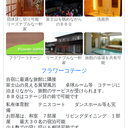
団体貸し切り可能
富士山を眺めながら
洗面所
リーズナブルな一軒
のＢＢＱ
家
フラワーコテージ
リーズナブルな一軒
旅館の浴場を共有可
家
能
フラワーコテージ
合宿に最適な旅館に隣接
富士山の見える展望風呂 卓球ルーム等 コテージに
泊まりながら、旅館のサービスが受けられます。
ＢＢＱはコテージ目の前で可能です
私有体育館 テニスコート ダンスホール等も完
備
お部屋は、和室 ７部屋 リビングダイニング １部
屋 最大３０名の宿泊可能
少人数での貸し切りも相談可能です。