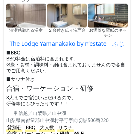
清潔感溢れる浴室
２台付き広々洗面台
お洒落な壁紙のキッ
チン
The Lodge Yamanakako by n’estate ふじ
■BBQ
BBQ料金は宿泊料に含まれます。
※炭・食材・調味料・網は含まれておりませんので各自
でご用意ください。
■サウナ付き
合宿・ワーケーション・研修
8人までご宿泊いただけるので、
研修等にもぴったりです！！
甲信越／山梨県／山中湖
山梨県南都留郡山中湖村平野字向切詰506番220
貸別荘
BBQ
大人数
サウナ
合宿・ワーケーション・研修
Wi-Fi