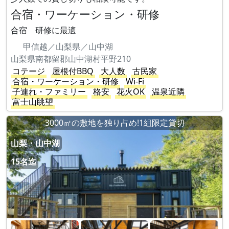
合宿・ワーケーション・研修
合宿 研修に最適
甲信越／山梨県／山中湖
山梨県南都留郡山中湖村平野210
コテージ
屋根付BBQ
大人数
古民家
合宿・ワーケーション・研修
Wi-Fi
子連れ・ファミリー
格安
花火OK
温泉近隣
富士山眺望
3000㎡の敷地を独り占め!1組限定貸切
山梨・山中湖
15名迄