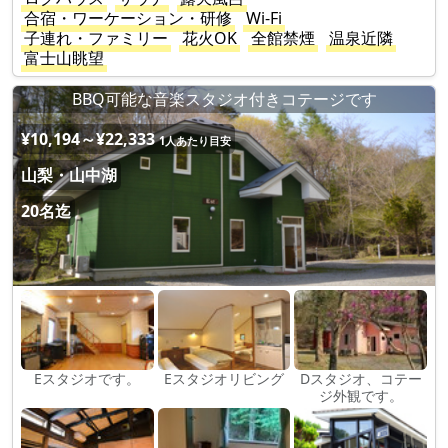
合宿・ワーケーション・研修
Wi-Fi
子連れ・ファミリー
花火OK
全館禁煙
温泉近隣
富士山眺望
BBQ可能な音楽スタジオ付きコテージです
¥10,194～¥22,333
1人あたり目安
山梨・山中湖
20名迄
Eスタジオです。
Eスタジオリビング
Dスタジオ、コテー
ジ外観です。