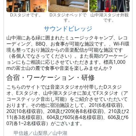
Dスタジオです。
Dスタジオベッドで
山中湖スタジオ外観
す。
です。
サウンドビレッジ
山中湖にある緑に囲まれたミュージックキャンプ、レコ
ーディング、BBQ、お食事が可能な施設です。、Wi-Fi環
境も整っており施設からの音楽配信が可能な施設です
（各個人でなさってください）。また長期のワーケーシ
ョンにもご相談に応じさせていただきます。標高1,000
mの富士山の麓で食事や音楽を楽しみませんか？
合宿・ワーケーション・研修
こちらのサイトでは音楽スタジオが付帯したDスタジ
オ、Eスタジオ、山中湖スタジオに加えてFスタジオ（ア
コースティック音出し可能）をご紹介させていただいて
おります。その他に宿泊施設として、201(6名様収容)、
202(10名様収容)、208及び209(各8名様収容)、210及び2
11(各3名様収容)、604及び605(各4名様収容)、606及び6
07(各1~2名様収容）がございます。
甲信越／山梨県／山中湖