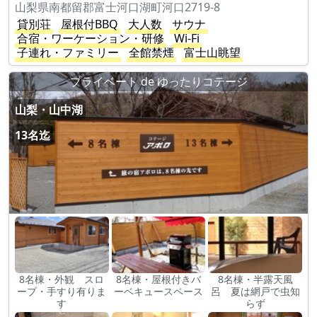
山梨県南都留郡富士河口湖町河口2719-8
貸別荘
屋根付BBQ
大人数
サウナ
合宿・ワーケーション・研修
Wi-Fi
子連れ・ファミリー
全館禁煙
富士山眺望
プライベート de ゆったりコテージ
山梨・山中湖
13名迄
8名棟・外観 スロ
8名棟・屋根付きバ
8名棟・半露天風
ープ・手すり有りま
ーベキュースペース
呂 夏は網戸で虫知
す
らず