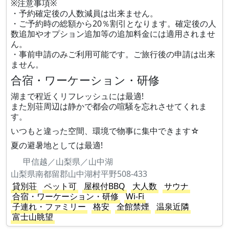
※注意事項※
・予約確定後の人数減員は出来ません。
・ご予約時の総額から20％割引となります。確定後の人
数追加やオプション追加等の追加料金には適用されませ
ん。
・事前申請のみご利用可能です。ご旅行後の申請は出来
ません。
合宿・ワーケーション・研修
湖まで程近くリフレッシュには最適!
また別荘周辺は静かで都会の喧騒を忘れさせてくれま
す。
いつもと違った空間、環境で物事に集中できます☆
夏の避暑地としては最適!
甲信越／山梨県／山中湖
山梨県南都留郡山中湖村平野508-433
貸別荘
ペット可
屋根付BBQ
大人数
サウナ
合宿・ワーケーション・研修
Wi-Fi
子連れ・ファミリー
格安
全館禁煙
温泉近隣
富士山眺望