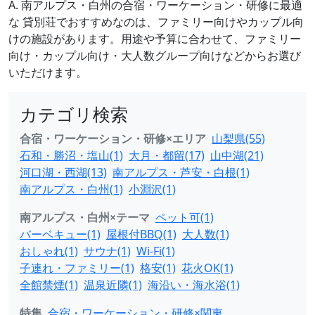
A. 南アルプス・白州の合宿・ワーケーション・研修に最適
な 貸別荘でおすすめなのは、ファミリー向けやカップル向
けの施設があります。用途や予算に合わせて、ファミリー
向け・カップル向け・大人数グループ向けなどからお選び
いただけます。
カテゴリ検索
合宿・ワーケーション・研修×エリア
山梨県(55)
石和・勝沼・塩山(1)
大月・都留(17)
山中湖(21)
河口湖・西湖(13)
南アルプス・芦安・白根(1)
南アルプス・白州(1)
小淵沢(1)
南アルプス・白州×テーマ
ペット可(1)
バーベキュー(1)
屋根付BBQ(1)
大人数(1)
おしゃれ(1)
サウナ(1)
Wi-Fi(1)
子連れ・ファミリー(1)
格安(1)
花火OK(1)
全館禁煙(1)
温泉近隣(1)
海沿い・海水浴(1)
特集
合宿・ワーケーション・研修×関東