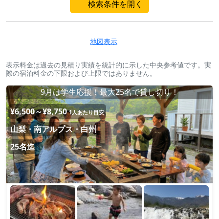
検索条件を開く
地図表示
表示料金は過去の見積り実績を統計的に示した中央参考値です。実
際の宿泊料金の下限および上限ではありません。
9月は学生応援！最大25名で貸し切り！
¥6,500～¥8,750
1人あたり目安
山梨・南アルプス・白州
25名迄