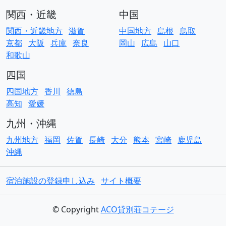
関西・近畿
中国
関西・近畿地方
滋賀
中国地方
島根
鳥取
京都
大阪
兵庫
奈良
岡山
広島
山口
和歌山
四国
四国地方
香川
徳島
高知
愛媛
九州・沖縄
九州地方
福岡
佐賀
長崎
大分
熊本
宮崎
鹿児島
沖縄
宿泊施設の登録申し込み
サイト概要
© Copyright
ACO貸別荘コテージ