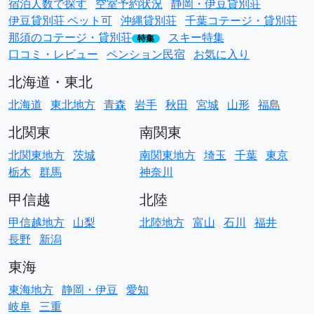
宿泊人数で探す
空室予約状況
静岡・伊豆貸別荘
伊豆貸別荘 ペット可
沖縄貸別荘
千葉コテージ・貸別荘
那須のコテージ・貸別荘
スキー特集
特集
口コミ・レビュー
ペンション民宿
お気に入り
北海道・東北
北海道
東北地方
青森
岩手
秋田
宮城
山形
福島
北関東
南関東
北関東地方
茨城
南関東地方
埼玉
千葉
東京
栃木
群馬
神奈川
甲信越
北陸
甲信越地方
山梨
北陸地方
富山
石川
福井
長野
新潟
東海
東海地方
静岡・伊豆
愛知
岐阜
三重