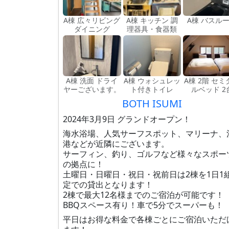
A棟 広々リビング
A棟 キッチン 調
A棟 バスル
ダイニング
理器具・食器類
A棟 洗面 ドライ
A棟 ウォシュレッ
A棟 2階 セミ
ヤーございます。
ト付きトイレ
ルベッド 2
BOTH ISUMI
2024年3月9日 グランドオープン！
海水浴場、人気サーフスポット、マリーナ、
港などが近隣にございます。
サーフィン、釣り、ゴルフなど様々なスポー
の拠点に！
土曜日・日曜日・祝日・祝前日は2棟を1日1
定での貸出となります！
2棟で最大12名様までのご宿泊が可能です！
BBQスペース有り！車で5分でスーパーも！
平日はお得な料金で各棟ごとにご宿泊いただ