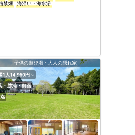
館禁煙
海沿い・海水浴
子供の遊び場・大人の隠れ家
1人14,960円～
葉・勝浦・御宿
名迄