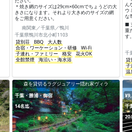
ださい。
ん
＊焼き網のサイズは29cm×60cmでちょうどの大
ウ
きさになります。それより大きめのサイズの網
な
をご用意ください。
■
南関東／千葉県／鴨川
重
千葉県鴨川市北小町1103
す
貸別荘
BBQ
大人数
合宿・ワーケーション・研修
Wi-Fi
千
子連れ・ファミリー
格安
花火OK
全館禁煙
海沿い・海水浴
貸
子
温
森を貸切るラグジュアリー隠れ家ヴィラ
千葉・勝浦・御宿
¥9
14名迄
千
2