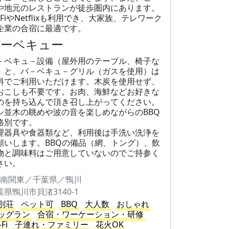
や地元のレストランが徒歩圏内にあります。
i-FiやNetflixも利用でき、大家族、テレワーク
企業の合宿に最適です。
バーベキュー
－ベキュ－設備（屋外用のテーブル、椅子な
）と、バ－ベキュ－グリル（ガスを使用）は
料でご利用いただけます。木炭を使用せず、
おこしも不要です。お肉、海鮮などお好きな
のを持ち込んで頂き召し上がってください。
シ並木の眺めや波の音を楽しめながらのBBQ
格別です。
理器具や食器類など、利用後は手洗い洗浄を
願いします。BBQの備品（網、トング）、飲
物と調味料はご用意していないのでご持参く
さい。
南関東／千葉県／鴨川
葉県鴨川市貝渚3140-1
別荘
ペット可
BBQ
大人数
おしゃれ
ッグラン
合宿・ワーケーション・研修
-Fi
子連れ・ファミリー
花火OK