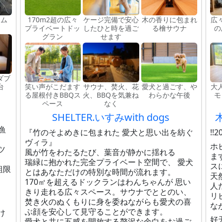
ーム
170m2超の広々
ケージ完備で安心
木の香りに包まれ
広
プライベートドッ
したひと時を過ご
る檜サウナ
の
グラン
せます
ダブ
台
笑い声がこだます
サウナ、焚火、花
愛犬と過ごす、や
大
る屋根付きBBQス
火、BBQを気兼ね
わらかな午後
モ
ペース
なく
SHELTER.いすみwith dogs
漁
『竹のそよめきに包まれた 愛犬と思い出を紡ぐ
!
ヴィラ』
ホ
ツ
風が竹をわたるたび、葉音が静かに揺れる
ま
瑞緑に抱かれた完全プライベート空間で、 愛犬
ス
組限
とはあなただけの特別な時間が流れます。
天
170㎡を超えるドックランはわんちゃんが 思い
人
きり走れる広々スペース。サウナでととのい、
リ
焚き火のぬくもりに身を委ねながらも愛犬の喜
な
ぶ顔を安心して見守ることができます。
け
好
愛犬と共に五感を開放する贅沢な余白をお過ご