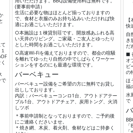
用いただけます。BBQ設備使用料は無料です。
(要事前申請）
生活に必要な物はほとんど揃っておりますの
か
で、食材と衣服のみお持ち込みいただければ快
【
と
適にお過ごしいただけます。
快
○本施設は１棟貸別荘です。開放感あふれる高
自
い天井のリビング。ご家蔵・ご友人とゆったり
き
にて
とした時間をお過ごしいただけます。
だ
。１
○高速Wi-Fiを備えておりますので、都会の喧騒
■
OF
を離れてゆったり自然の中でしばらくワーケー
オ
なく
ションをするのにも最適な環境です。
ビ
の
バーベキュー
ス
分で
ほ
バーベキュー設備をご希望の方に無料でお貸し
福
出ししております。
水
内訳：バーベキューコンロ1台、アウトドアテー
で
ブル1台、アウトドアチェア、炭用トング、火消
しツボ
＊事前申請制となっておりますので、ご予約後
B
にご連絡くださいませ。
「
＊焼き網、木炭、着火剤、食材などはご持参く
「