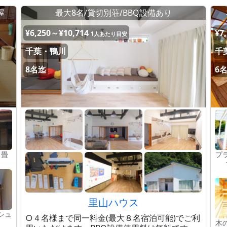
屋
最大8名/貸切別荘/BBQ設備あり
¥6,250～¥10,714
¥7
1人あたり目安
千葉・鴨川
千
8名迄
6
８畳
プ
里山ハウス
シュ
○４名様まで同一料金(最大８名宿泊可能)でご利
木