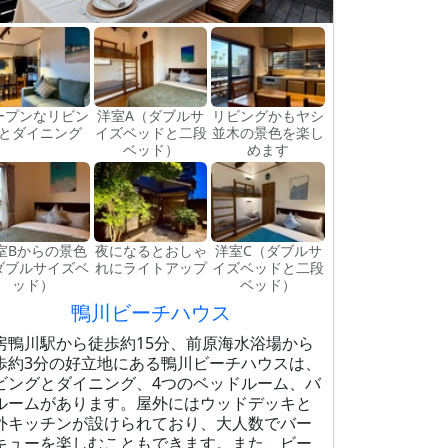
ープンなリビン
洋室A（ダブルサ
リビングかもヤシ
とダイニング
イズベッドと二段
並木の景色を楽し
ベッド）
めます
室Bからの景色
夜になるとおしゃ
洋室C（ダブルサ
ダブルサイズベ
れにライトアップ
イズベッドと二段
ッド）
ベッド）
鴨川ビーチハウス
房鴨川駅から徒歩約15分、前原海水浴場から
歩約3分の好立地にある鴨川ビーチハウスは、
ビングとダイニング、4つのベッドルーム、バ
ルームがあります。屋外にはウッドデッキと
外キッチンが設けられており、大人数でバー
キューを楽しむこともできます。また、ビー