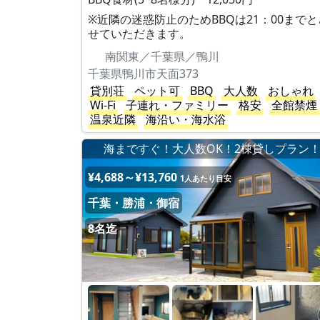
※近隣の迷惑防止のためBBQは21：00までと
せていただきます。
南関東／千葉県／鴨川
千葉県鴨川市天面373
貸別荘
ペット可
BBQ
大人数
おしゃれ
Wi-Fi
子連れ・ファミリー
格安
全館禁煙
温泉近隣
海沿い・海水浴
海まですぐ！大人数OK！2棟貸しプラン
¥4,688～¥13,760
1人あたり目安
千葉・勝浦・御宿
8名迄