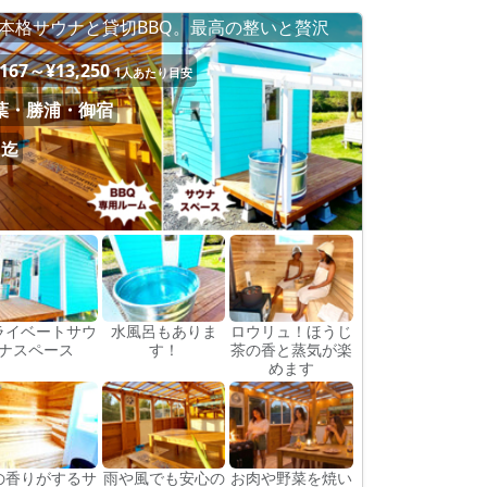
本格サウナと貸切BBQ。最高の整いと贅沢
,167～¥13,250
1人あたり目安
葉・勝浦・御宿
名迄
ライベートサウ
水風呂もありま
ロウリュ！ほうじ
ナスペース
す！
茶の香と蒸気が楽
めます
の香りがするサ
雨や風でも安心の
お肉や野菜を焼い