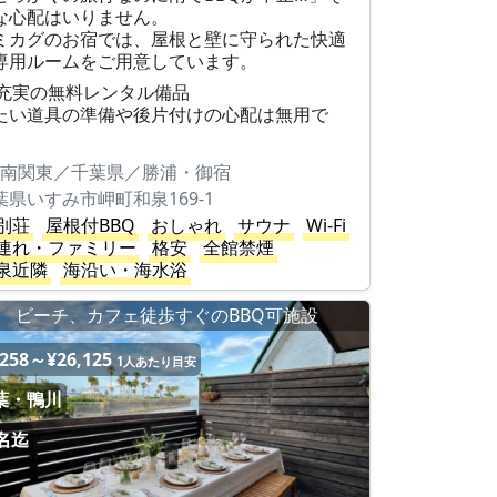
な心配はいりません。
ミカグのお宿では、屋根と壁に守られた快適
専用ルームをご用意しています。
 充実の無料レンタル備品
たい道具の準備や後片付けの心配は無用で
。
南関東／千葉県／勝浦・御宿
葉県いすみ市岬町和泉169-1
別荘
屋根付BBQ
おしゃれ
サウナ
Wi-Fi
連れ・ファミリー
格安
全館禁煙
泉近隣
海沿い・海水浴
ビーチ、カフェ徒歩すぐのBBQ可施設
,258～¥26,125
1人あたり目安
葉・鴨川
0名迄