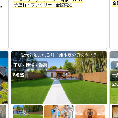
全
子連れ・ファミリー
全館禁煙
さ
！
愛犬と泊まれる1日1組限定の貸切ヴィラ
千葉・勝浦・御宿
土曜
8名迄
千
5