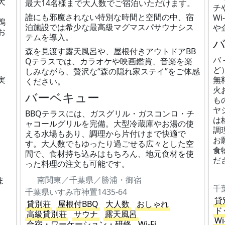
犬
最大14名様まで大人数でご宿泊いただけます。
チ
誰にも邪魔されない特別な時間と空間の中、宿
W
鴨
泊施設では希少な最高級マグマスパサウナシス
や
お
テムを導入。
森を見渡す露天風呂や、屋根付きアウトドアBB
バ
Qテラスでは、カラオケや映画鑑賞、音楽を楽
ど
しみながら、贅沢な“森の隠れ家ステイ”をご体感
実
無
ください。
火
バーベキュー
も
ヤ
BBQテラスには、ガスグリル・ガスコンロ・チ
は
ャコールグリルを完備。大型冷蔵庫やお湯の使
調
える水場もあり、調理から片付けまで快適で
お
す。大人数でもゆったり過ごせる広々とした空
食
間で、食材持ち込みはもちろん、地元食材を使
だ
った料理の注文も可能です。
南関東／千葉県／勝浦・御宿
ま
千
千葉県いすみ市神置1435-64
貸
貸別荘
屋根付BBQ
大人数
おしゃれ
ド
高級貸別荘
サウナ
露天風呂
Wi
合宿・ワーケーション・研修
Wi-Fi