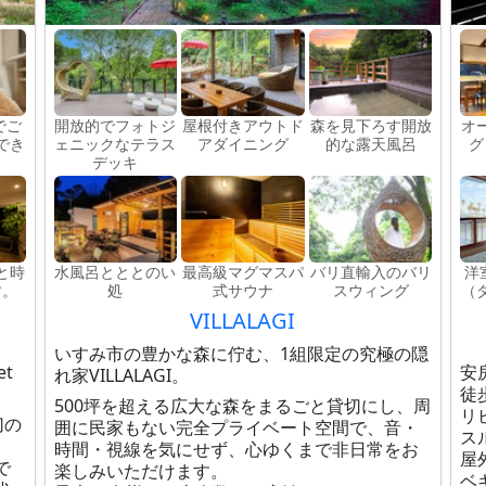
でご
開放的でフォトジ
屋根付きアウトド
森を見下ろす開放
オ
でき
ェニックなテラス
アダイニング
的な露天風呂
グ
デッキ
と時
水風呂とととのい
最高級マグマスパ
バリ直輸入のバリ
洋
す。
処
式サウナ
スウィング
（
VILLALAGI
いすみ市の豊かな森に佇む、1組限定の究極の隠
t
安
れ家VILLALAGI。
徒
500坪を超える広大な森をまるごと貸切にし、周
リ
切の
囲に民家もない完全プライベート空間で、音・
ス
時間・視線を気にせず、心ゆくまで非日常をお
屋
で
楽しみいただけます。
ベ