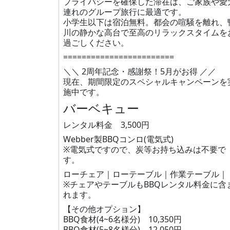
プライバシーを確保した滞在は、ご家族や愛
連れのグループ旅行に最適です。
小学生以下は宿泊無料。都会の喧騒を離れ、
川の静かな高台で至高のリラックスタイムを
過ごしください。
========================
＼＼ 2周年記念・感謝祭！5月がお得 ／／
現在、期間限定のスペシャルキャンペーンを
施中です。
バーベキュー
レンタル料金 3,500円
Webber製BBQコンロ(電気式)
※電気式ですので、炭等お持ち込みは不要で
す。
ローチェア｜ローテーブル｜作業テーブル｜
※チェアやテーブルもBBQレンタル料金に含
れます。
【その他オプション】
BBQ食材(4~6名様分) 10,350円
BBQ食材(5~8名様分) 12,050円