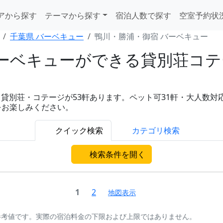
アから探す
テーマから探す
宿泊人数で探す
空室予約状
千葉県 バーベキュー
鴨川・勝浦・御宿 バーベキュー
ーベキューができる貸別荘コテ
荘・コテージが53軒あります。ペット可31軒・大人数対応25軒
をお楽しみください。
クイック検索
カテゴリ検索
検索条件を開く
1
2
地図表示
参考値です。実際の宿泊料金の下限および上限ではありません。