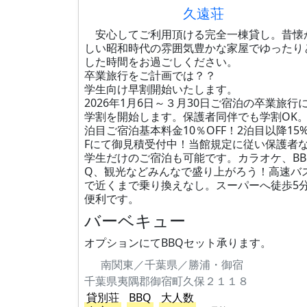
久遠荘
安心してご利用頂ける完全一棟貸し。昔懐
しい昭和時代の雰囲気豊かな家屋でゆったり
した時間をお過ごしください。
卒業旅行をご計画では？？
学生向け早割開始いたします。
2026年1月6日～３月30日ご宿泊の卒業旅行
学割を開始します。保護者同伴でも学割OK
泊目ご宿泊基本料金10％OFF！2泊目以降15%
Fにて御見積受付中！当館規定に従い保護者
学生だけのご宿泊も可能です。カラオケ、BB
Q、観光などみんなで盛り上がろう！高速バ
で近くまで乗り換えなし。スーパーへ徒歩5
便利です。
バーベキュー
オプションにてBBQセット承ります。
南関東／千葉県／勝浦・御宿
千葉県夷隅郡御宿町久保２１１８
貸別荘
BBQ
大人数