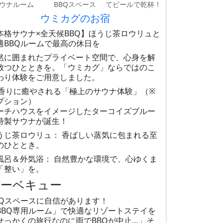
ウナルーム
BBQスペース
てビールで乾杯！
ウミカグのお宿
本格サウナ×全天候BBQ】ほうじ茶ロウリュと
適BBQルームで最高の休日を
然に囲まれたプライベート空間で、心身を解
放つひとときを。「ウミカグ」ならではのこ
わり体験をご用意しました。
 香りに癒やされる「極上のサウナ体験」（※
プション）
ーチハウスをイメージしたターコイズブルー
特製サウナが誕生！
うじ茶ロウリュ： 香ばしい蒸気に包まれる至
のひととき。
風呂＆外気浴： 自然豊かな環境で、心ゆくま
「整い」を。
バーベキュー
BQスペースに自信があります！
BBQ専用ルーム」で快適なリゾートステイを
せっかくの旅行なのに雨でBBQが中止…」そ