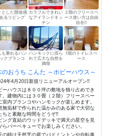
々とした開放感
カラフルできれい
２階のフリースペ
あるリビング
なアイランドキッ
ース使い方は自由
チン
自在!!
人も乗れるハン
ハンモックに揺ら
1階のトイレスペ
ックブランコ
れて広大な自然を
ース
満喫
木のおうち こんた ～ホビーハウス～
!2024年4月20日新規リニューアルオープン!!
ビーハウスは８００坪の敷地を独り占めでき
す。建物内には３０畳（２階）フリースペー
に室内ブランコやハンモックが楽しめます。
然無垢材で作られた温かみのある家で大切な
たちと素敵な時間をどうぞ!!
ビング直結のウッドデッキで満天の星空を見
がらバーベキューでお楽しみください。
天の時は天然芝の庭でバドミントンや自転車