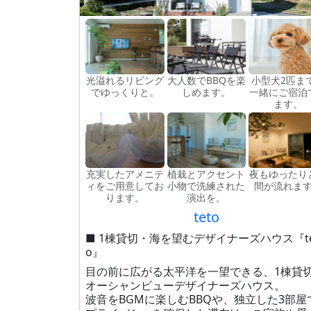
光溢れるリビング
大人数でBBQを楽
小型犬2匹ま
でゆっくりと。
しめます。
一緒にご宿泊
ます。
充実したアメニテ
植栽とアクセント
夜もゆったり
ィをご用意してお
小物で洗練された
間が流れま
ります。
演出を。
teto
■ 1棟貸切・海を望むデザイナーズハウス『te
o』
目の前に広がる太平洋を一望できる、1棟貸
オーシャンビューデザイナーズハウス。
波音をBGMに楽しむBBQや、独立した3部屋