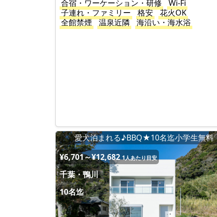
合宿・ワーケーション・研修
Wi-Fi
子連れ・ファミリー
格安
花火OK
全館禁煙
温泉近隣
海沿い・海水浴
愛犬泊まれる♪BBQ★10名迄小学生無料
¥6,701～¥12,682
1人あたり目安
千葉・鴨川
10名迄