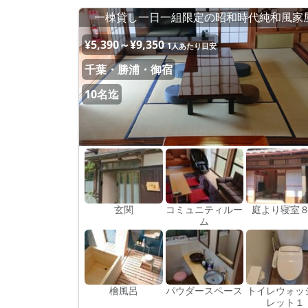
一棟貸し一日一組限定の昭和時代純和風家
¥5,390～¥9,350
1人あたり目安
千葉・勝浦・御宿
10名迄
玄関
コミュニティルー
庭より寝室
ム
檜風呂
パウダースペース
トイレウォッ
レット１