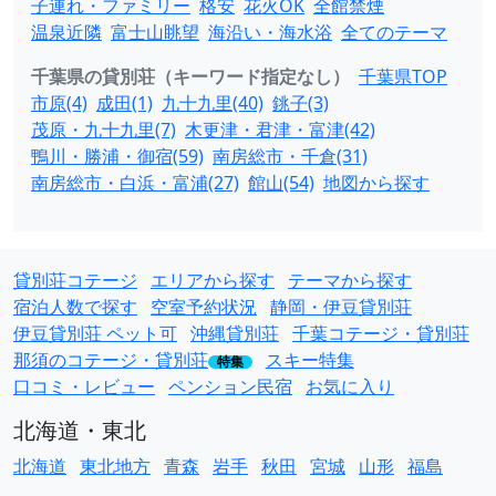
子連れ・ファミリー
格安
花火OK
全館禁煙
温泉近隣
富士山眺望
海沿い・海水浴
全てのテーマ
千葉県の貸別荘（キーワード指定なし）
千葉県TOP
市原(4)
成田(1)
九十九里(40)
銚子(3)
茂原・九十九里(7)
木更津・君津・富津(42)
鴨川・勝浦・御宿(59)
南房総市・千倉(31)
南房総市・白浜・富浦(27)
館山(54)
地図から探す
貸別荘コテージ
エリアから探す
テーマから探す
宿泊人数で探す
空室予約状況
静岡・伊豆貸別荘
伊豆貸別荘 ペット可
沖縄貸別荘
千葉コテージ・貸別荘
那須のコテージ・貸別荘
スキー特集
特集
口コミ・レビュー
ペンション民宿
お気に入り
北海道・東北
北海道
東北地方
青森
岩手
秋田
宮城
山形
福島