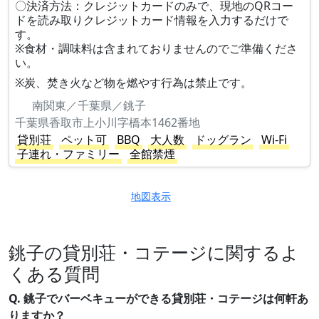
〇決済方法：クレジットカードのみで、現地のQRコー
ドを読み取りクレジットカード情報を入力するだけで
す。
※食材・調味料は含まれておりませんのでご準備くださ
い。
※炭、焚き火など物を燃やす行為は禁止です。
南関東／千葉県／銚子
千葉県香取市上小川字橋本1462番地
貸別荘
ペット可
BBQ
大人数
ドッグラン
Wi-Fi
子連れ・ファミリー
全館禁煙
地図表示
銚子の貸別荘・コテージに関するよ
くある質問
Q. 銚子でバーベキューができる貸別荘・コテージは何軒あ
りますか？