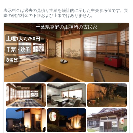
表示料金は過去の見積り実績を統計的に示した中央参考値です。実
際の宿泊料金の下限および上限ではありません。
千葉県発酵の里神崎の古民家
土曜1人7,750円～
千葉・銚子
8名迄