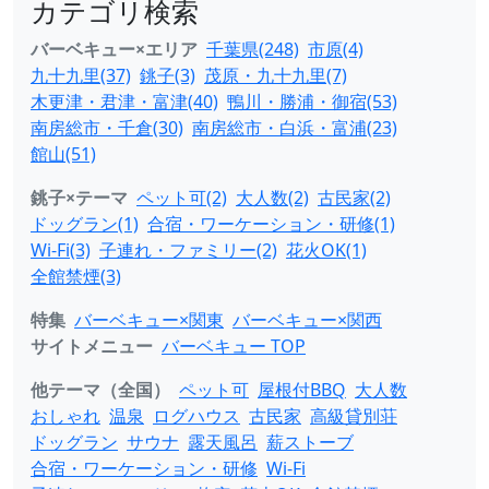
カテゴリ検索
バーベキュー×エリア
千葉県(248)
市原(4)
九十九里(37)
銚子(3)
茂原・九十九里(7)
木更津・君津・富津(40)
鴨川・勝浦・御宿(53)
南房総市・千倉(30)
南房総市・白浜・富浦(23)
館山(51)
銚子×テーマ
ペット可(2)
大人数(2)
古民家(2)
ドッグラン(1)
合宿・ワーケーション・研修(1)
Wi-Fi(3)
子連れ・ファミリー(2)
花火OK(1)
全館禁煙(3)
特集
バーベキュー×関東
バーベキュー×関西
サイトメニュー
バーベキュー TOP
他テーマ（全国）
ペット可
屋根付BBQ
大人数
おしゃれ
温泉
ログハウス
古民家
高級貸別荘
ドッグラン
サウナ
露天風呂
薪ストーブ
合宿・ワーケーション・研修
Wi-Fi