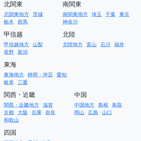
北関東
南関東
北関東地方
茨城
南関東地方
埼玉
千葉
東京
栃木
群馬
神奈川
甲信越
北陸
甲信越地方
山梨
北陸地方
富山
石川
福井
長野
新潟
東海
東海地方
静岡・伊豆
愛知
岐阜
三重
関西・近畿
中国
関西・近畿地方
滋賀
中国地方
島根
鳥取
京都
大阪
兵庫
奈良
岡山
広島
山口
和歌山
四国