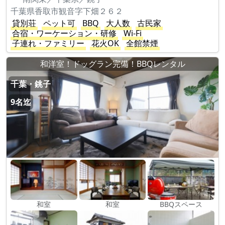
千葉県香取市観音字下畑２６２
貸別荘
ペット可
BBQ
大人数
古民家
合宿・ワーケーション・研修
Wi-Fi
子連れ・ファミリー
花火OK
全館禁煙
和洋室！ドッグラン完備！BBQレンタル
千葉・銚子
9名迄
和室
和室
BBQスペース