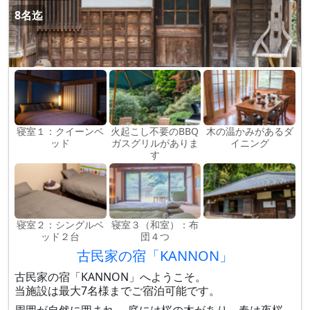
8名迄
寝室１：クイーンベ
火起こし不要のBBQ
木の温かみがあるダ
ッド
ガスグリルがありま
イニング
す
寝室２：シングルベ
寝室３（和室）：布
ッド２台
団４つ
古民家の宿「KANNON」
古民家の宿「KANNON」へようこそ。
当施設は最大7名様までご宿泊可能です。