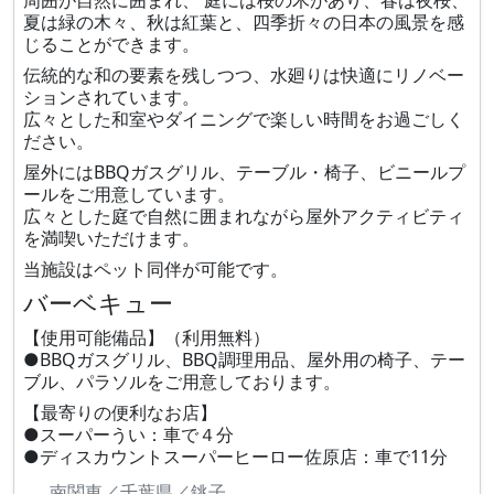
周囲が自然に囲まれ、 庭には桜の木があり、春は夜桜、
夏は緑の木々、秋は紅葉と、四季折々の日本の風景を感
じることができます。
伝統的な和の要素を残しつつ、水廻りは快適にリノベー
ションされています。
広々とした和室やダイニングで楽しい時間をお過ごしく
ださい。
屋外にはBBQガスグリル、テーブル・椅子、ビニールプ
ールをご用意しています。
広々とした庭で自然に囲まれながら屋外アクティビティ
を満喫いただけます。
当施設はペット同伴が可能です。
バーベキュー
【使用可能備品】（利用無料）
●BBQガスグリル、BBQ調理用品、屋外用の椅子、テー
ブル、パラソルをご用意しております。
【最寄りの便利なお店】
●スーパーうい：車で４分
●ディスカウントスーパーヒーロー佐原店：車で11分
南関東／千葉県／銚子