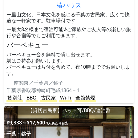
椿ハウス
ー里山文化、日本文化を感じる千葉の古民家、広くて快
適な一軒家です。駐車場付です。
ー最大8名様まで宿泊可能♪ご家族やご友人等の楽しい旅
行や合宿等でもご利用できます。
バーベキュー
バーベキュー台を無料で貸し出せます。
炭はご持参お願いします。
バーベキューは片付を含めて、夜10時まででお願いしま
す。
南関東／千葉県／銚子
千葉県香取郡神崎町毛成1364－1
貸別荘
BBQ
古民家
Wi-Fi
全館禁煙
【貸切古民家】ペット可/BBQ/連泊割
¥9,338～¥17,500
1人あたり目安
千葉・銚子