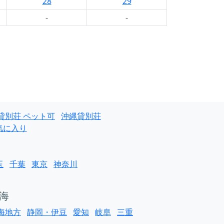
28
29
-
-
貸別荘 ペット可
沖縄貸別荘
気に入り
玉
千葉
東京
神奈川
海
海地方
静岡・伊豆
愛知
岐阜
三重