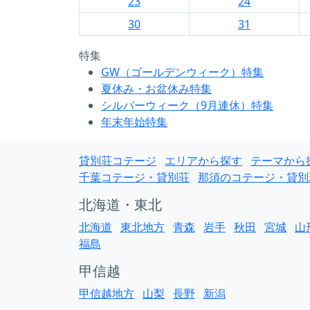
23
24
30
31
特集
GW（ゴールデンウィーク）特集
夏休み・お盆休み特集
シルバーウィーク（9月連休）特集
年末年始特集
貸別荘コテージ
エリアから探す
テーマから
千葉コテージ・貸別荘
那須のコテージ・貸別
北海道・東北
北海道
東北地方
青森
岩手
秋田
宮城
山
福島
甲信越
甲信越地方
山梨
長野
新潟