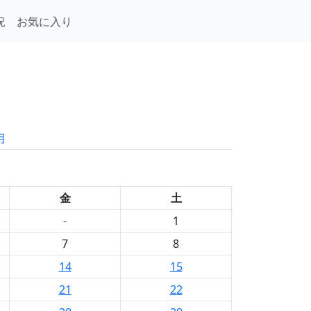
況
お気に入り
月
金
土
-
1
7
8
14
15
21
22