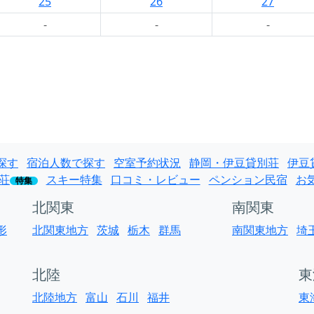
25
26
27
-
-
-
探す
宿泊人数で探す
空室予約状況
静岡・伊豆貸別荘
伊豆
荘
スキー特集
口コミ・レビュー
ペンション民宿
お
特集
北関東
南関東
形
北関東地方
茨城
栃木
群馬
南関東地方
埼
北陸
東
北陸地方
富山
石川
福井
東