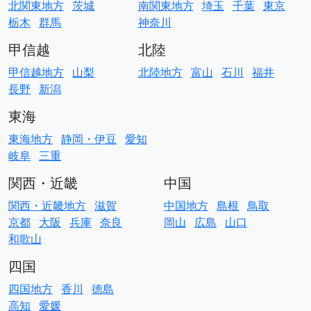
北関東地方
茨城
南関東地方
埼玉
千葉
東京
栃木
群馬
神奈川
甲信越
北陸
甲信越地方
山梨
北陸地方
富山
石川
福井
長野
新潟
東海
東海地方
静岡・伊豆
愛知
岐阜
三重
関西・近畿
中国
関西・近畿地方
滋賀
中国地方
島根
鳥取
京都
大阪
兵庫
奈良
岡山
広島
山口
和歌山
四国
四国地方
香川
徳島
高知
愛媛