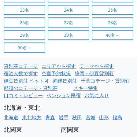
23名
24名
25名
26名
27名
28名
29名
30名
40名～
50名～
貸別荘コテージ
エリアから探す
テーマから探す
宿泊人数で探す
空室予約状況
静岡・伊豆貸別荘
伊豆貸別荘 ペット可
沖縄貸別荘
千葉コテージ・貸別荘
那須のコテージ・貸別荘
スキー特集
特集
口コミ・レビュー
ペンション民宿
お気に入り
北海道・東北
北海道
東北地方
青森
岩手
秋田
宮城
山形
福島
北関東
南関東