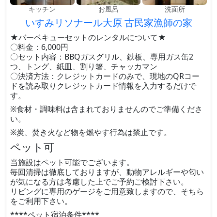
キッチン
お風呂
洗面所
いすみリソナール大原 古民家漁師の家
★バーベキューセットのレンタルについて★
〇料金：6,000円
〇セット内容：BBQガスグリル、鉄板、専用ガス缶2
つ、トング、紙皿、割り箸、チャッカマン
〇決済方法：クレジットカードのみで、現地のQRコー
ドを読み取りクレジットカード情報を入力するだけで
す。
※食材・調味料は含まれておりませんのでご準備くださ
い。
※炭、焚き火など物を燃やす行為は禁止です。
ペット可
当施設はペット可能でございます。
毎回清掃は徹底しておりますが、動物アレルギーや匂い
が気になる方は考慮した上でご予約ご検討下さい。
リビングに専用のゲージをご用意致しますので、そちら
をご利用下さい。
****ペット宿泊条件****