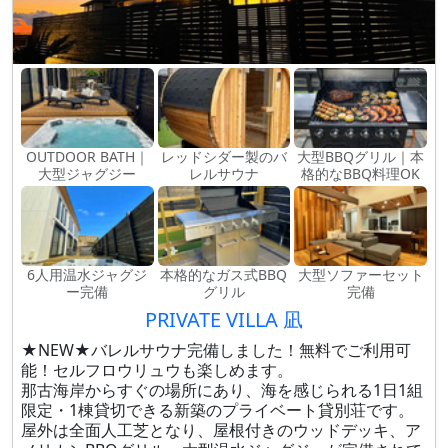
OUTDOOR BATH｜
レッドシダー製のバ
大型BBQグリル｜本
大型ジャグジー
レルサウナ
格的なBBQ料理OK
6人用温水ジャグジ
本格的なガス式BBQ
大型ソファーセット
ー完備
グリル
完備
PRIVATE VILLA 凪
★NEW★バレルサウナ完備しました！無料でご利用可
能！セルフロウリュウも楽しめます。
那古海岸からすぐの場所にあり、海を感じられる1日1組
限定・1棟貸切できる新築のプライベート貸別荘です。
屋外は全面人工芝となり、屋根付きのウッドデッキ、ア