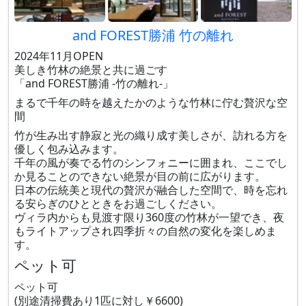
and FOREST勝浦 竹の離れ
2024年11月OPEN
美しき竹林の絶景と共に過ごす
「and FOREST勝浦 -竹の離れ-」
まるで千年の時を越えたかのような竹林に佇む贅沢な空
間
竹が生み出す静寂と光の織り成す美しさが、訪れる方を
優しく包み込みます。
千年の風が奏でる竹のシンフォニーに囲まれ、ここでし
か見ることのできない絶景が目の前に広がります。
日本の伝統美と現代の贅沢が融合した空間で、時を忘れ
る安らぎのひとときをお過ごしください。
ヴィラ内からも見渡す限り360度の竹林が一望でき、夜
もライトアップされ四季折々の自然の変化を楽しめま
す。
ペット可
ペット可
(別途清掃費あり1匹に対し￥6600)