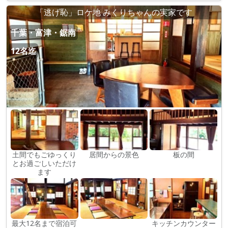
「逃げ恥」ロケ地 みくりちゃんの実家です
千葉・富津・鋸南
12名迄
土間でもごゆっくり
居間からの景色
板の間
とお過ごしいただけ
ます
最大12名まで宿泊可
キッチンカウンター