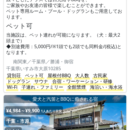
ご家族やお友達の皆様で楽しむことができます。
ペット専用ルーム・プール・ドッグランもご用意してお
ります。
ペット可
当施設は、ペット連れが可能になります。（犬：最大2
頭まで）
◆別途費用：5,000円/※1頭でも2頭でも同料金/(税込)と
なります。
南関東／千葉県／勝浦・御宿
千葉県いすみ市大原10285
貸別荘
ペット可
屋根付BBQ
大人数
古民家
ドッグラン
サウナ
合宿・ワーケーション・研修
Wi-Fi
子連れ・ファミリー
全館禁煙
海沿い・海水浴
愛犬と汽笛とBBQに癒される宿
¥4,984～¥9,900
1人あたり目安
千葉・市原