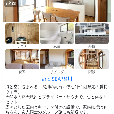
8名迄
サウナ
風呂
外観
寝室
リビング
階段
and SEA 鴨川
海と空に包まれる、鴨川の高台に佇む1日1組限定の貸切
ヴィラ。
天然水の露天風呂とプライベートサウナで、心と体をリ
セット。
広々とした室内とキッチン付きの設備で、家族旅行はも
ちろん、友人同士のグループ旅にも最適です。