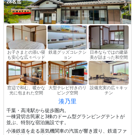
28名迄
お子さまとの添い寝
鉄道グッズコレクシ
日本ならではの建築
も安心な広々ベッド
ョン
美が詰まった和空間
窓辺で和む、暖かな
大型テレビ付きのリ
設備充実の広々キッ
光に包まれた空間
ビング空間
チン
湊乃里
千葉・高滝駅から徒歩圏内。
一棟貸切古民家と3棟のドーム型グランピングテントが
並ぶ、特別な宿泊施設です。
小湊鉄道を走る蒸気機関車の汽笛が響き渡り、鉄道ファ