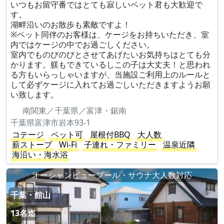
いつもお留守番ではとても寂しいペット君も大歓迎で
す。
湖畔沿いのお散歩も素敵ですよ！
※ペット同伴のお客様は、ケージをお持ちいただき、室
内ではケージの中でお過ごしください。
室内でものびのびとさせてあげたいお気持ちはとても分
かります。躾もできているしこの子は大丈夫！と思われ
る方もいらっしゃいますが、当施設ご利用上のルールと
して必ずケージに入れてお過ごしいただきますようお願
い致します。
南関東／千葉県／富津・鋸南
千葉県富津市岩本93-1
コテージ
ペット可
屋根付BBQ
大人数
薪ストーブ
Wi-Fi
子連れ・ファミリー
温泉近隣
海沿い・海水浴
オーシャンビュープール・サウナ大人数対応
千葉・館山
13名迄