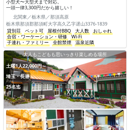
小型犬〜大型犬まで対応。
一頭一律3,300円だから嬉しい！
北関東／栃木県／那須高原
栃木県那須郡那須町大字高久乙字遅山3376-1839
貸別荘
ペット可
屋根付BBQ
大人数
おしゃれ
合宿・ワーケーション・研修
Wi-Fi
子連れ・ファミリー
全館禁煙
温泉近隣
大人もこどもも思いっきり楽しめる場所
土曜1人22,000円～
埼玉・長瀞
25名迄