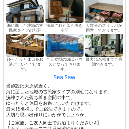
海に面した地域の古
洗練された落ち着き
人数分のスリッパが
民家タイプの別荘
空間
用意しております。
ゆったりと休日をお
全天候型のBBQハウ
最大15名様までご宿
過ごしいただけま
スとなっておりま
泊できます。
す。
す。
Sea Saw
当施設は大原駅近く、
海に面した地域の古民家タイプの別荘になります。
洗練された落ち着き空間の中で、
ゆったりと休日をお過ごしいただけます。
最大15名様までご宿泊できますので、
大切な思い出作りにいかがでしょうか。
【ご家族、ご友人同士でお泊まりください♪】
広々としたテラスでは日光浴やBBQを、