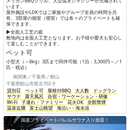
メリカンBBQグリル、大型温水ジャグジーが完備されて
います。
屋外施設やLDKではご家族やグループ全員の時間を共
有、3部屋の個室（寝室）では各々のプライベートも確
保できます。
▶︎全面人工芝の庭
敷地内は全面人工芝となります。お子様や愛犬も安心し
て楽しむことができます。
ペット可
小型犬（～8kg）3匹まで同伴可能（1泊：3,300円～／1
匹・税込）
南関東／千葉県／館山
千葉県館山市那古702-9
貸別荘
ペット可
屋根付BBQ
大人数
ドッグラン
サウナ
露天風呂
合宿・ワーケーション・研修
Wi-Fi
子連れ・ファミリー
花火OK
全館禁煙
温泉近隣
富士山眺望
海沿い・海水浴
国産プライベートバレルサウナ入り放題！