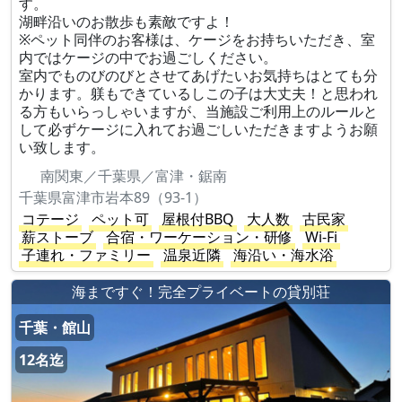
す。
湖畔沿いのお散歩も素敵ですよ！
※ペット同伴のお客様は、ケージをお持ちいただき、室
内ではケージの中でお過ごしください。
室内でものびのびとさせてあげたいお気持ちはとても分
かります。躾もできているしこの子は大丈夫！と思われ
る方もいらっしゃいますが、当施設ご利用上のルールと
して必ずケージに入れてお過ごしいただきますようお願
い致します。
南関東／千葉県／富津・鋸南
千葉県富津市岩本89（93-1）
コテージ
ペット可
屋根付BBQ
大人数
古民家
薪ストーブ
合宿・ワーケーション・研修
Wi-Fi
子連れ・ファミリー
温泉近隣
海沿い・海水浴
海まですぐ！完全プライベートの貸別荘
千葉・館山
12名迄