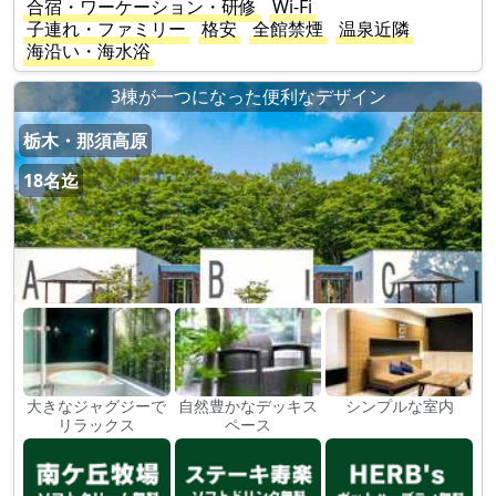
合宿・ワーケーション・研修
Wi-Fi
子連れ・ファミリー
格安
全館禁煙
温泉近隣
海沿い・海水浴
3棟が一つになった便利なデザイン
栃木・那須高原
18名迄
大きなジャグジーで
自然豊かなデッキス
シンプルな室内
リラックス
ペース