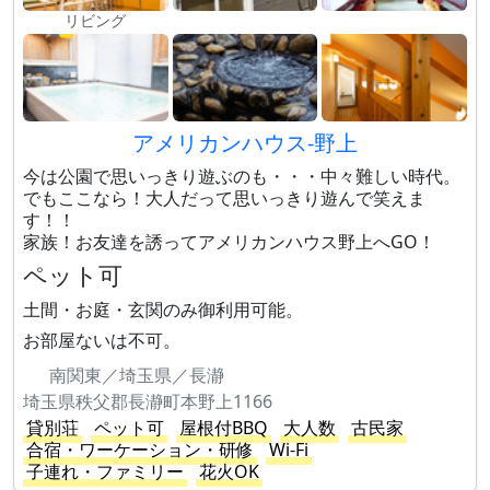
リビング
アメリカンハウス-野上
今は公園で思いっきり遊ぶのも・・・中々難しい時代。
でもここなら！大人だって思いっきり遊んで笑えま
す！！
家族！お友達を誘ってアメリカンハウス野上へGO！
ペット可
土間・お庭・玄関のみ御利用可能。
お部屋ないは不可。
南関東／埼玉県／長瀞
埼玉県秩父郡長瀞町本野上1166
貸別荘
ペット可
屋根付BBQ
大人数
古民家
合宿・ワーケーション・研修
Wi-Fi
子連れ・ファミリー
花火OK