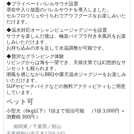
◆プライベートバレルサウナ設置
滞在中入り放題のバレルサウナを導入しました。
セルフロウリュやうちわでアウフグースをお楽しみいた
だけます。
◆温水対応オーシャンビュージャグジーを設置
サウナを楽しんだ後は、極楽バイブラ付き水風呂をお楽
しみいただけます。
お持ち込みの氷を足して水温調整が可能です。
◆贅沢なグランピング体験
リビングからは海を一望でき、天候次第では幻想的なサ
ンセットも観られます。
潮風を感じながらBBQや露天温水ジャグジーをお楽しみ
いただけます。
SUPやビーチバイクなどの無料アクティビティもご用意
しています。
ペット可
小型犬（6kg以下）1頭まで宿泊可能 （1頭 3,000円 ＋
消費税 300円 ）
南関東／千葉県／館山
千葉県館山市正木1256-142