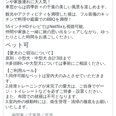
ンや家族連れに大人気！
車窓からは四季折々の千葉の美しい風景を楽しめます。
観光やアクティビティを満喫した後は、フル装備のキッ
チンで料理や庭園でのBBQを満喫！
55インチHDテレビではNetflixも視聴可能。
仲間や家族と一緒に旅の思い出をシェアしながら、ゆっ
たりとした時間をお過ごしください。
ペット可
【愛犬のご宿泊について】
原則：小型犬・中型犬 合計3頭まで
※多頭飼いや大型犬については事前にご相談ください。
【ご利用ルール】
1.同伴可能なペットは室内犬のみとさせていただきま
す。
2.排泄トレーニングが未完了の愛犬は、ご自身でゲー
ジ・トイレシートなどを必ずご持参・設置ください。
また、布団での就寝は不可となります。
3.室内外の移動時には、衛生管理・清掃の徹底をお願い
いたします。
南関東／千葉県／市原