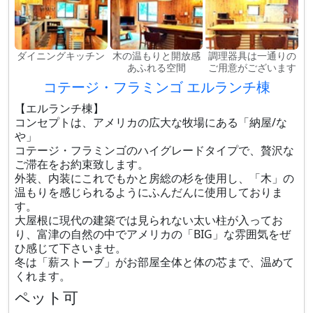
ダイニングキッチン
木の温もりと開放感
調理器具は一通りの
あふれる空間
ご用意がございます
コテージ・フラミンゴ エルランチ棟
【エルランチ棟】
コンセプトは、アメリカの広大な牧場にある「納屋/な
や」
コテージ・フラミンゴのハイグレードタイプで、贅沢な
ご滞在をお約束致します。
外装、内装にこれでもかと房総の杉を使用し、「木」の
温もりを感じられるようにふんだんに使用しておりま
す。
大屋根に現代の建築では見られない太い柱が入ってお
り、富津の自然の中でアメリカの「BIG」な雰囲気をぜ
ひ感じて下さいませ。
冬は「薪ストーブ」がお部屋全体と体の芯まで、温めて
くれます。
ペット可