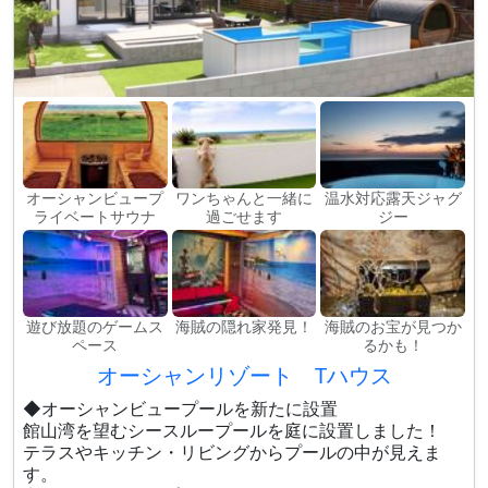
オーシャンビュープ
ワンちゃんと一緒に
温水対応露天ジャグ
ライベートサウナ
過ごせます
ジー
遊び放題のゲームス
海賊の隠れ家発見！
海賊のお宝が見つか
ペース
るかも！
オーシャンリゾート Tハウス
◆オーシャンビュープールを新たに設置
館山湾を望むシースループールを庭に設置しました！
テラスやキッチン・リビングからプールの中が見えま
す。