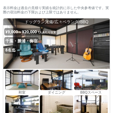
表示料金は過去の見積り実績を統計的に示した中央参考値です。実
際の宿泊料金の下限および上限ではありません。
ドッグラン完備/広々ベランダ/BBQ
¥9,000～¥20,000
1人あたり目安
千葉・勝浦・御宿
8名迄
和室
ダイニング
BBQスペース