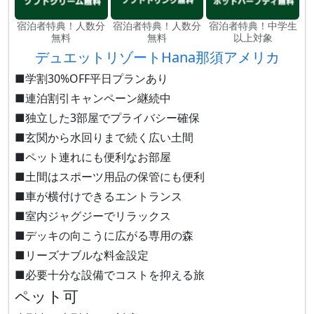
宿泊者特典！人数分
宿泊者特典！人数分
宿泊者特典！中学生
無料
無料
以上対象
デュエットリゾートHana那須アメリカ
■学割30%OFF平日プランあり
■連泊割引キャンペーン継続中
■独立した3部屋でプライバシー確保
■玄関から水回りまで続く広い土間
■ペット連れにも便利なお部屋
■土間はスポーツ用品の保管にも便利
■車が横付けできるエントランス
■室内ジャグジーでリラックス
■デッキの向こうに広がる専用の森
■リーズナブルな料金設定
■必要十分な設備でコストを抑える旅
ペット可