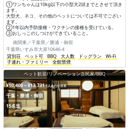
①ワンちゃんは10kg以下の小型犬2頭までとさせて頂き
ます。
大型犬、ネコ、その他のペットについては不可でござい
ます。
②1年以内予防接種・ワクチンの接種を受けている。
③おしっこのしつけができていること。
南関東／千葉県／勝浦・御宿
千葉県いすみ市大原10646-4
貸別荘
ペット可
BBQ
大人数
ドッグラン
Wi-Fi
子連れ・ファミリー
全館禁煙
ペット歓迎/リノベーション古民家/BBQ
¥10,400～¥13,731
1人あたり目安
千葉・勝浦・御宿
15名迄