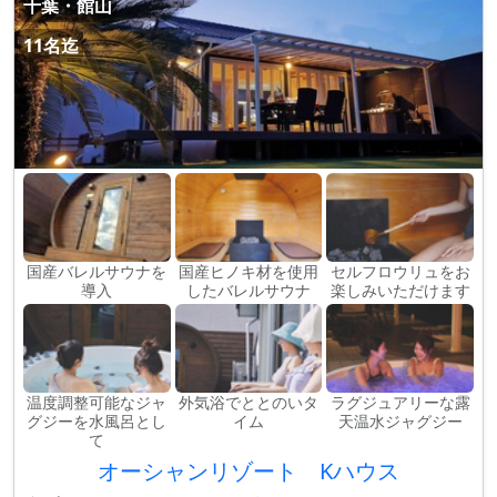
千葉・館山
11名迄
国産バレルサウナを
国産ヒノキ材を使用
セルフロウリュをお
導入
したバレルサウナ
楽しみいただけます
温度調整可能なジャ
外気浴でととのいタ
ラグジュアリーな露
グジーを水風呂とし
イム
天温水ジャグジー
て
オーシャンリゾート Kハウス