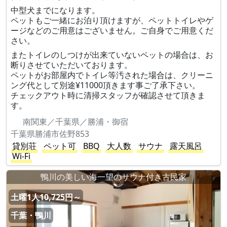
中型犬までになります。
ペットもご一緒にお泊り頂けますが、ペットトイレやゲ
ージなどのご用意はございません。ご自身でご用意くだ
さい。
またトイレのしつけが出来ていないペットの場合は、お
断りさせていただいております。
ペットがお部屋内でトイレ等汚された場合は、クリーニ
ング代として別途¥11000頂きます事ご了承下さい。
チェックアウト時に清掃スタッフが確認させて頂きま
す。
南関東／千葉県／勝浦・御宿
千葉県勝浦市佐野853
貸別荘
ペット可
BBQ
大人数
サウナ
露天風呂
Wi-Fi
鴨川の美しい海一望のサウナ付き古民家
土曜1人10,725円～
千葉・鴨川