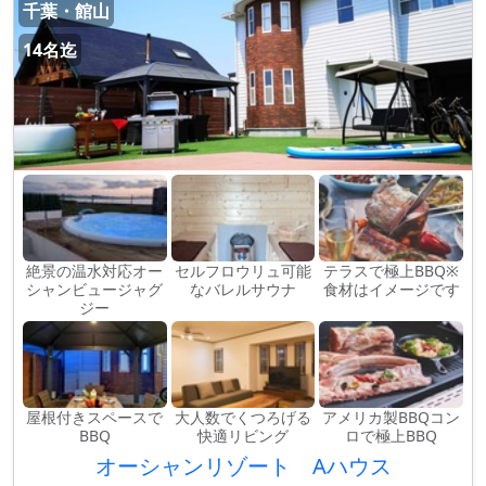
千葉・館山
14名迄
絶景の温水対応オー
セルフロウリュ可能
テラスで極上BBQ※
シャンビュージャグ
なバレルサウナ
食材はイメージです
ジー
屋根付きスペースで
大人数でくつろげる
アメリカ製BBQコン
BBQ
快適リビング
ロで極上BBQ
オーシャンリゾート Aハウス