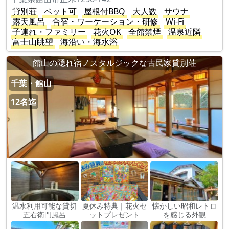
貸別荘
ペット可
屋根付BBQ
大人数
サウナ
露天風呂
合宿・ワーケーション・研修
Wi-Fi
子連れ・ファミリー
花火OK
全館禁煙
温泉近隣
富士山眺望
海沿い・海水浴
館山の隠れ宿ノスタルジックな古民家貸別荘
千葉・館山
12名迄
温水利用可能な貸切
夏休み特典｜花火セ
懐かしい昭和レトロ
五右衛門風呂
ットプレゼント
を感じる外観