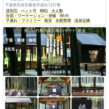
千葉県市原市養老字原向1237番
貸別荘
ペット可
BBQ
大人数
合宿・ワーケーション・研修
Wi-Fi
子連れ・ファミリー
格安
全館禁煙
温泉近隣
美しい竹林の露天風呂/サウナ/勝浦
千葉・勝浦・御宿
8名迄