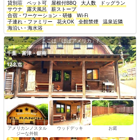
貸別荘
ペット可
屋根付BBQ
大人数
ドッグラン
サウナ
露天風呂
薪ストーブ
合宿・ワーケーション・研修
Wi-Fi
子連れ・ファミリー
花火OK
全館禁煙
温泉近隣
海沿い・海水浴
ここは「ほぼアメリカ」?
千葉・富津・鋸南
12名迄
アメリカンノスタル
ウッドデッキ
お庭
ジーな外観