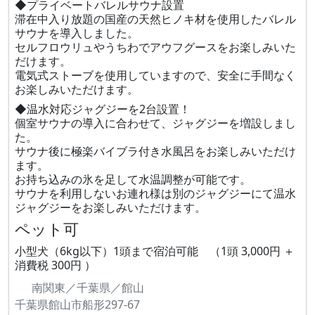
◆プライベートバレルサウナ設置
滞在中入り放題の国産の天然ヒノキ材を使用したバレル
サウナを導入しました。
セルフロウリュやうちわでアウフグースをお楽しみいた
だけます。
電気式ストーブを使用していますので、安全に手間なく
お楽しみいただけます。
◆温水対応ジャグジーを2台設置！
個室サウナの導入に合わせて、ジャグジーを増設しまし
た。
サウナ後に極楽バイブラ付き水風呂をお楽しみいただけ
ます。
お持ち込みの氷を足して水温調整が可能です。
サウナを利用しないお連れ様は別のジャグジーにて温水
ジャグジーをお楽しみいただけます。
ペット可
小型犬（6kg以下）1頭まで宿泊可能 （1頭 3,000円 ＋
消費税 300円 ）
南関東／千葉県／館山
千葉県館山市船形297-67