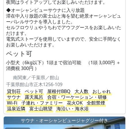
夜間はライトアップしてお楽しみいただけます。
◆オーシャンビューサウナに入り放題
滞在中入り放題の富士山と海を望む絶景オーシャンビュ
ーバレルサウナを導入しました。
セルフロウリュやうちわでアウフグースをお楽しみいた
だけます。
電気式ストーブを使用していますので、安全に手間なく
お楽しみいただけます。
ペット可
小型犬（6kg以下）1頭まで宿泊可能 （1頭 3,000円 ＋
消費税 300円 ）
南関東／千葉県／館山
千葉県館山市正木1256-109
貸別荘
ペット可
屋根付BBQ
大人数
おしゃれ
サウナ
露天風呂
合宿・ワーケーション・研修
Wi-Fi
子連れ・ファミリー
花火OK
全館禁煙
温泉近隣
富士山眺望
海沿い・海水浴
サウナ・オーシャンビュージャグジー付き