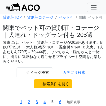
貸別荘TOP
貸別荘コテージ
ペット可
関東 ペット可
関東でペット可の貸別荘・コテージ
｜犬連れ・ドッグラン付も 203選
関東には、ペット可貸別荘・コテージが203軒あります。B
BQ可193軒・大人数対応116軒・温泉付き14軒と充実。1人
あたり4,279円～39,444円。ワンちゃん・猫ちゃんと一緒
に、周りに気兼ねなく過ごせるプライベート空間をお楽し
みください。
クイック検索
カテゴリ検索
検索条件を開く
1
2
3
4
5
6
地図表示