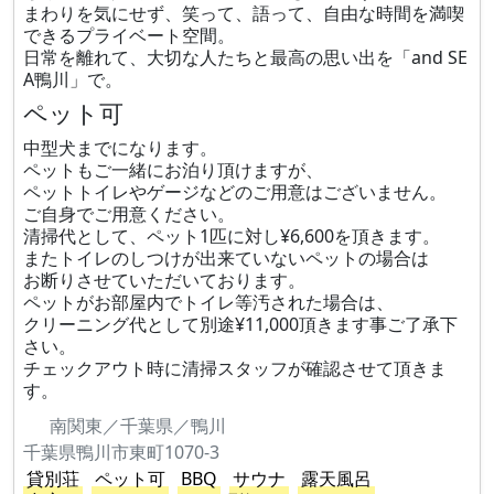
まわりを気にせず、笑って、語って、自由な時間を満喫
できるプライベート空間。
日常を離れて、大切な人たちと最高の思い出を「and SE
A鴨川」で。
ペット可
中型犬までになります。
ペットもご一緒にお泊り頂けますが、
ペットトイレやゲージなどのご用意はございません。
ご自身でご用意ください。
清掃代として、ペット1匹に対し¥6,600を頂きます。
またトイレのしつけが出来ていないペットの場合は
お断りさせていただいております。
ペットがお部屋内でトイレ等汚された場合は、
クリーニング代として別途¥11,000頂きます事ご了承下
さい。
チェックアウト時に清掃スタッフが確認させて頂きま
す。
南関東／千葉県／鴨川
千葉県鴨川市東町1070-3
貸別荘
ペット可
BBQ
サウナ
露天風呂