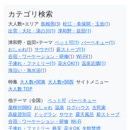
カテゴリ検索
大人数×エリア
島根県(3)
松江・美保関・玉造(1)
出雲・大社・湯の川(1)
津和野・益田(1)
津和野・益田×テーマ
ペット可(1)
バーベキュー(1)
おしゃれ(1)
サウナ(1)
薪ストーブ(1)
合宿・ワーケーション・研修(1)
Wi-Fi(1)
子連れ・ファミリー(1)
花火OK(1)
温泉近隣(1)
海沿い・海水浴(1)
特集
大人数×関東
大人数×関西
サイトメニュー
大人数 TOP
他テーマ（全国）
ペット可
バーベキュー
屋根付BBQ
おしゃれ
温泉
ログハウス
古民家
高級貸別荘
ドッグラン
サウナ
露天風呂
薪ストーブ
合宿・ワーケーション・研修
Wi-Fi
子連れ・ファミリー
格安
花火OK
全館禁煙