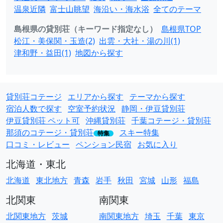
温泉近隣
富士山眺望
海沿い・海水浴
全てのテーマ
島根県の貸別荘（キーワード指定なし）
島根県TOP
松江・美保関・玉造(2)
出雲・大社・湯の川(1)
津和野・益田(1)
地図から探す
貸別荘コテージ
エリアから探す
テーマから探す
宿泊人数で探す
空室予約状況
静岡・伊豆貸別荘
伊豆貸別荘 ペット可
沖縄貸別荘
千葉コテージ・貸別荘
那須のコテージ・貸別荘
スキー特集
特集
口コミ・レビュー
ペンション民宿
お気に入り
北海道・東北
北海道
東北地方
青森
岩手
秋田
宮城
山形
福島
北関東
南関東
北関東地方
茨城
南関東地方
埼玉
千葉
東京