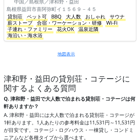
中国／島根県／津和野・益田
島根県益田市喜阿弥町イ１５６９－４５
貸別荘
ペット可
BBQ
大人数
おしゃれ
サウナ
薪ストーブ
合宿・ワーケーション・研修
Wi-Fi
子連れ・ファミリー
花火OK
温泉近隣
海沿い・海水浴
地図表示
津和野・益田の貸別荘・コテージに
関するよくある質問
Q. 津和野・益田で大人数で泊まれる貸別荘・コテージは何
軒ありますか？
A. 津和野・益田には大人数で泊まれる貸別荘・コテージが
1軒あります。1人あたりの参考料金は11,531円～11,531円
が目安です。コテージ・ログハウス・一棟貸し・コンドミ
ニアムなど各種タイプから選べます。