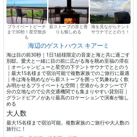
プライベートビーチ
薪ストーブの音と香
海を見ながらテント
まで30秒！星空散歩
りも愉しめる
サウナでととのう！
も
海辺のゲストハウス キアーミ
海は目の前30秒｜1日1組様限定の音楽と海と共に過ごす
別邸。愛犬と一緒に目の前に広がる海を眺め至福の滞在
｜オーシャンビューと星空の下テントサウナでととのう
｜最大15名様まで宿泊可能で複数家族でのご旅行に最適
｜冬は海を眺めながら薪ストーブを囲って気兼ねなく飲
み明かせるプライベートな空間｜空港からタクシーで7
分の立地なので公共交通機関でも集まりやすい貸別荘｜
グランドピアノがあり最高のロケーションで演奏が愉し
める
大人数
最大15名様まで宿泊可能。複数家族のご旅行や大人数の
旅行に！