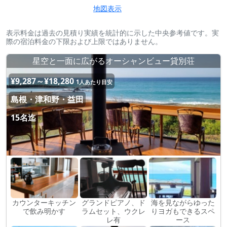
地図表示
表示料金は過去の見積り実績を統計的に示した中央参考値です。実
際の宿泊料金の下限および上限ではありません。
星空と一面に広がるオーシャンビュー貸別荘
¥9,287～¥18,280
1人あたり目安
島根・津和野・益田
15名迄
カウンターキッチン
グランドピアノ、ド
海を見ながらゆった
で飲み明かす
ラムセット、ウクレ
りヨガもできるスペ
レ有
ース