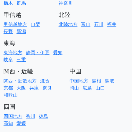
栃木
群馬
神奈川
甲信越
北陸
甲信越地方
山梨
北陸地方
富山
石川
福井
長野
新潟
東海
東海地方
静岡・伊豆
愛知
岐阜
三重
関西・近畿
中国
関西・近畿地方
滋賀
中国地方
島根
鳥取
京都
大阪
兵庫
奈良
岡山
広島
山口
和歌山
四国
四国地方
香川
徳島
高知
愛媛