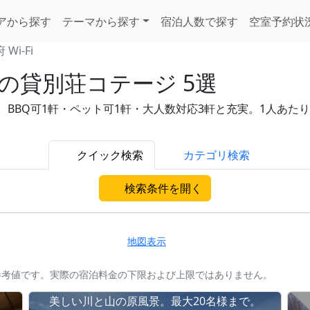
アから探す
テーマから探す
宿泊人数で探す
空室予約状
Wi-Fi
応の貸別荘コテージ 5選
BQ可1軒・ペット可1軒・大人数対応3軒と充実。1人あたり8,
クイック検索
カテゴリ検索
検索条件を開く
地図表示
参考値です。実際の宿泊料金の下限および上限ではありません。
美しい川と山の原風景。最大20名様まで。