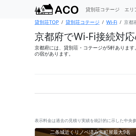
貸別荘コテージ
エリ
貸別荘TOP
貸別荘コテージ
Wi-Fi
京都府 
京都府でWi-Fi接続対
京都府には、貸別荘・コテージが5軒あります。B
の宿があります。
表示料金は過去の見積り実績を統計的に示した中央
二条城近くリノベ済み京町屋最大9名