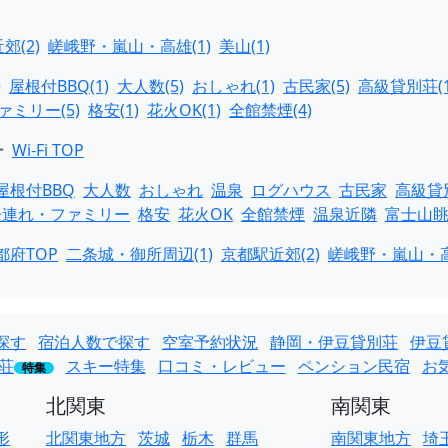
郊(2)
嵯峨野・嵐山・高雄(1)
美山(1)
)
屋根付BBQ(1)
大人数(5)
おしゃれ(1)
古民家(5)
高級貸別荘(1
ミリー(5)
格安(1)
花火OK(1)
全館禁煙(4)
ー
Wi-Fi TOP
屋根付BBQ
大人数
おしゃれ
温泉
ログハウス
古民家
高級貸
子連れ・ファミリー
格安
花火OK
全館禁煙
温泉近隣
富士山
都府TOP
二条城・御所周辺(1)
京都駅近郊(2)
嵯峨野・嵐山・高
探す
宿泊人数で探す
空室予約状況
静岡・伊豆貸別荘
伊豆
荘
スキー特集
口コミ・レビュー
ペンション民宿
お
特集
北関東
南関東
形
北関東地方
茨城
栃木
群馬
南関東地方
埼