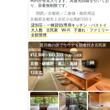
WIFIが全室入ります。高速光回線を引いてお
り、容量無制限です。
関西／京都府／二条城・御所周辺
京都府京都市上京区小伝馬町550-3
貸別荘・一棟貸切(専用キッチン・バストイ
大人数
古民家
Wi-Fi
子連れ・ファミリー
全館禁煙
渡月橋の傍でサウナ＆朝食付き古民家
¥12,308～¥43,333
1人あたり目安
京都・嵯峨野・嵐山・高雄
12名迄