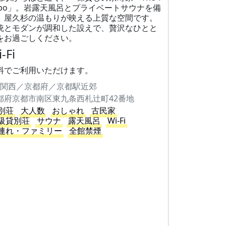
npo」。岩露天風呂とプライベートサウナを備
、屋久杉の温もりが映える上質な空間です。
統とモダンが調和した設えで、贅沢なひとと
をお過ごしください。
-Fi
料でご利用いただけます。
関西／京都府／京都駅近郊
都府京都市南区東九条西札辻町42番地
別荘
大人数
おしゃれ
古民家
級貸別荘
サウナ
露天風呂
Wi-Fi
連れ・ファミリー
全館禁煙