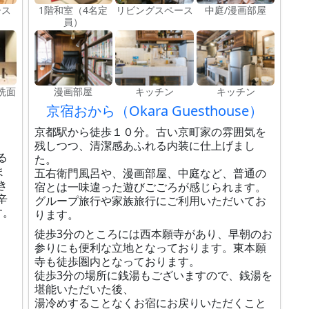
ース
1階和室（4名定
リビングスペース
中庭/漫画部屋
員）
洗面
漫画部屋
キッチン
キッチン
京宿おから（Okara Guesthouse）
京都駅から徒歩１０分。古い京町家の雰囲気を
残しつつ、清潔感あふれる内装に仕上げまし
る
た。
ま
五右衛門風呂や、漫画部屋、中庭など、普通の
き
宿とは一味違った遊びごごろが感じられます。
辛
グループ旅行や家族旅行にご利用いただいてお
す。
ります。
徒歩3分のところには西本願寺があり、早朝のお
参りにも便利な立地となっております。東本願
寺も徒歩圏内となっております。
徒歩3分の場所に銭湯もございますので、銭湯を
堪能いただいた後、
湯冷めすることなくお宿にお戻りいただくこと