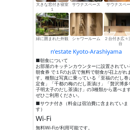
大きな窓付き寝室
サウナスペース
サウナスペ
１
緑に囲まれた外観
シャワールーム
２台付き広々
台
n’estate Kyoto-Arashiyama
■朝食について
お部屋のキッチンカウンターに設置されてい
朝食券 で１Fのお店で無料で朝食が召上がれ
す。種類は写真に乗っている「至福のだし巻
定食」「千都の梅のだし茶漬け」「贅沢博多
子明太子のだし茶漬け」の3種類から選べま
ぜひご利用ください。
■サウナ付き（料金は宿泊費に含まれていま
す）
Wi-Fi
無料Wi-Fiが利用可能です。