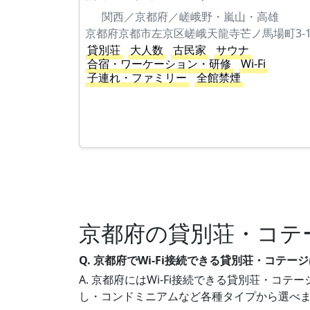
関西／京都府／嵯峨野・嵐山・高雄
京都府京都市左京区嵯峨天龍寺芒ノ馬場町3-1
貸別荘
大人数
古民家
サウナ
合宿・ワーケーション・研修
Wi-Fi
子連れ・ファミリー
全館禁煙
京都府の貸別荘・コテ
Q. 京都府でWi-Fi接続できる貸別荘・コテ
A. 京都府にはWi-Fi接続できる貸別荘・コテ
し・コンドミニアムなど各種タイプから選べ