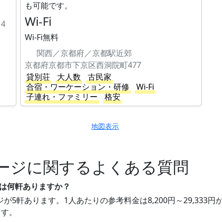
も可能です。
Wi-Fi
4
Wi-Fi無料
関西／京都府／京都駅近郊
京都府京都市下京区西洞院町477
貸別荘
大人数
古民家
合宿・ワーケーション・研修
Wi-Fi
子連れ・ファミリー
格安
地図表示
ージに関するよくある質問
ージは何軒ありますか？
ージが5軒あります。1人あたりの参考料金は8,200円～29,3
ます。