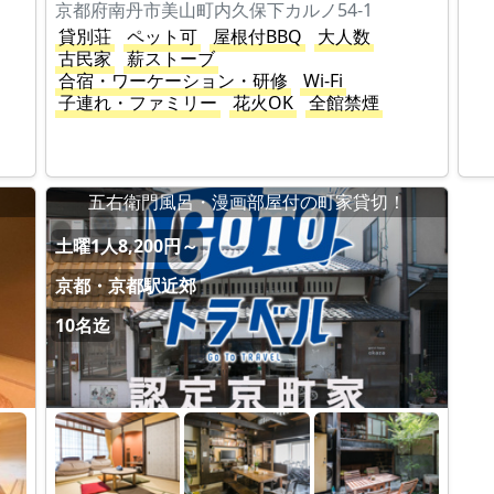
京都府南丹市美山町内久保下カルノ54-1
貸別荘
ペット可
屋根付BBQ
大人数
古民家
薪ストーブ
合宿・ワーケーション・研修
Wi-Fi
子連れ・ファミリー
花火OK
全館禁煙
五右衛門風呂・漫画部屋付の町家貸切！
土曜1人8,200円～
京都・京都駅近郊
10名迄