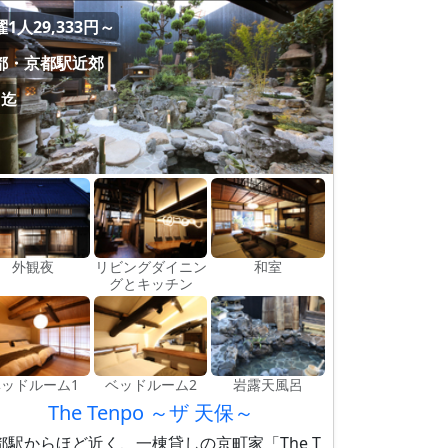
1人29,333円～
都・京都駅近郊
名迄
外観夜
リビングダイニン
和室
グとキッチン
ベッドルーム1
ベッドルーム2
岩露天風呂
The Tenpo ～ザ 天保～
都駅からほど近く、一棟貸しの京町家「The T