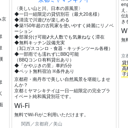
e
〈美しい山と川、日本の原風景〉
え
◆一日一組限定の貸切別荘（最大20名様）
伝
み京
◆清流で川遊びが楽しめる
き
◆築150年超の古民家を使いやすく綺麗にリノベ
Wi
ーション
ま
◆部屋分け可能♪大人数でも気兼ねなく滞在
無
◆無料キッチン設備充実
ま
（3口ガスコンロ・食器・キッチンツール各種）
◆一部雨でも濡れずにBBQ可能
京
嘆
（BBQコンロ有料貸出あり）
貸
◆「かやぶきの里」車約5分
高
◆ペット無料宿泊 ※条件あり
子
京都府・南丹市で美しい自然風景を堪能しませ
ま
んか？
京都ミヤマシキテイは一日一組限定の完全プラ
く
イベート純和風貸別荘です。
Wi-Fi
面
無料でWi-Fiがご利用いただけます。
関西／京都府／美山