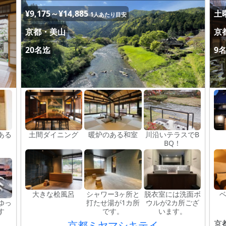
¥9,175～¥14,885
土曜
1人あたり目安
京都・美山
京
20名迄
9
ある
土間ダイニング
暖炉のある和室
川沿いテラスでB
BQ！
大きな桧風呂
シャワー3ヶ所と
脱衣室には洗面ボ
ゆっ
打たせ湯が1カ所
ウルが2カ所ござ
す
です。
います。
京
京都ミヤマシキテイ