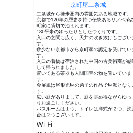
京町屋二条城
二条城から徒歩圏内の雰囲気ある地域です。
京都で120年の歴史を持つ伝統あるリノベ済
町家に貸切で泊まれます。
180平米のゆったりとしたつくりです。
入口の玄関も広く、天井の吹き抜けもござい
す。
数少ない京都市から京町家の認定を受けてい
す。
入口の着物は宿泊された中国の古美術商が感
して帰られました。
置いてある茶器も人間国宝の物を置いていま
す。
金屏風は尾形光琳の弟子の作品で琳派となり
す。
広い庭がありまして、庭を眺め得ながらゆっ
りお過ごしください。
バスルームは１つ、トイレは洋式が２つ、洗
台は２つございます。
Wi-Fi