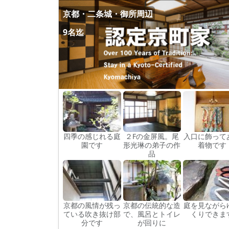
京都・二条城・御所周辺
9名迄
四季の感じれる庭
２Fの金屏風。尾
入口に飾って
園です
形光琳の弟子の作
着物です
品
京都の風情が残っ
京都の伝統的な造
庭を見ながら
ている吹き抜け部
で、風呂とトイレ
くりできま
分です
が回りに