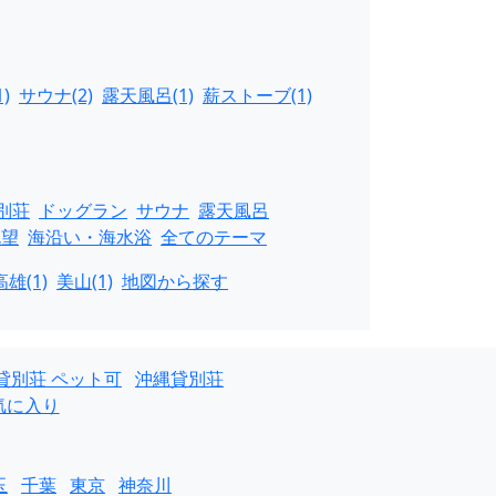
)
サウナ(2)
露天風呂(1)
薪ストーブ(1)
別荘
ドッグラン
サウナ
露天風呂
眺望
海沿い・海水浴
全てのテーマ
雄(1)
美山(1)
地図から探す
貸別荘 ペット可
沖縄貸別荘
気に入り
玉
千葉
東京
神奈川