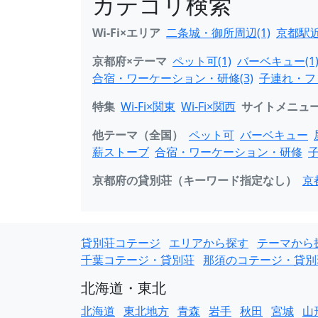
カテゴリ検索
Wi-Fi×エリア
二条城・御所周辺(1)
京都駅近
京都府×テーマ
ペット可(1)
バーベキュー(1
合宿・ワーケーション・研修(3)
子連れ・ファ
特集
Wi-Fi×関東
Wi-Fi×関西
サイトメニュ
他テーマ（全国）
ペット可
バーベキュー
薪ストーブ
合宿・ワーケーション・研修
京都府の貸別荘（キーワード指定なし）
京
貸別荘コテージ
エリアから探す
テーマから
千葉コテージ・貸別荘
那須のコテージ・貸別
北海道・東北
北海道
東北地方
青森
岩手
秋田
宮城
山