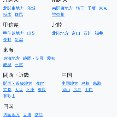
北関東地方
茨城
南関東地方
埼玉
千葉
東京
栃木
群馬
神奈川
甲信越
北陸
甲信越地方
山梨
北陸地方
富山
石川
福井
長野
新潟
東海
東海地方
静岡・伊豆
愛知
岐阜
三重
関西・近畿
中国
関西・近畿地方
滋賀
中国地方
島根
鳥取
京都
大阪
兵庫
奈良
岡山
広島
山口
和歌山
四国
四国地方
香川
徳島