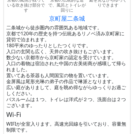
いる吹き抜け部分で
で、風呂とトイレが
りできます
す
回りに
京町屋二条城
二条城から徒歩圏内の雰囲気ある地域です。
京都で120年の歴史を持つ伝統あるリノベ済み京町家に
貸切で泊まれます。
180平米のゆったりとしたつくりです。
入口の玄関も広く、天井の吹き抜けもございます。
数少ない京都市から京町家の認定を受けています。
入口の着物は宿泊された中国の古美術商が感嘆して帰ら
れました。
置いてある茶器も人間国宝の物を置いています。
金屏風は尾形光琳の弟子の作品で琳派となります。
広い庭がありまして、庭を眺め得ながらゆっくりお過ご
しください。
バスルームは１つ、トイレは洋式が２つ、洗面台は２つ
ございます。
Wi-Fi
WIFIが全室入ります。高速光回線を引いており、容量無
制限です。