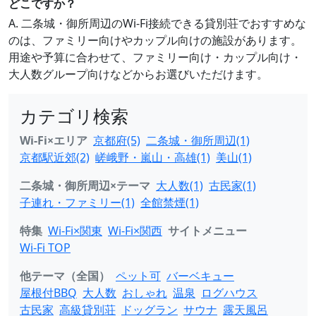
どこですか？
A. 二条城・御所周辺のWi-Fi接続できる貸別荘でおすすめな
のは、ファミリー向けやカップル向けの施設があります。
用途や予算に合わせて、ファミリー向け・カップル向け・
大人数グループ向けなどからお選びいただけます。
カテゴリ検索
Wi-Fi×エリア
京都府(5)
二条城・御所周辺(1)
京都駅近郊(2)
嵯峨野・嵐山・高雄(1)
美山(1)
二条城・御所周辺×テーマ
大人数(1)
古民家(1)
子連れ・ファミリー(1)
全館禁煙(1)
特集
Wi-Fi×関東
Wi-Fi×関西
サイトメニュー
Wi-Fi TOP
他テーマ（全国）
ペット可
バーベキュー
屋根付BBQ
大人数
おしゃれ
温泉
ログハウス
古民家
高級貸別荘
ドッグラン
サウナ
露天風呂