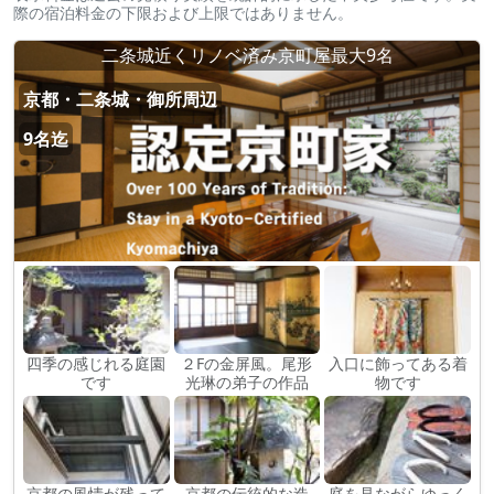
際の宿泊料金の下限および上限ではありません。
二条城近くリノベ済み京町屋最大9名
京都・二条城・御所周辺
9名迄
四季の感じれる庭園
２Fの金屏風。尾形
入口に飾ってある着
です
光琳の弟子の作品
物です
京都の風情が残って
京都の伝統的な造
庭を見ながらゆっく