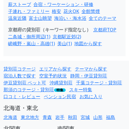
薪ストーブ
合宿・ワーケーション・研修
子連れ・ファミリー
格安
花火OK
全館禁煙
温泉近隣
富士山眺望
海沿い・海水浴
全てのテーマ
京都府の貸別荘（キーワード指定なし）
京都府TOP
二条城・御所周辺(1)
京都駅近郊(2)
嵯峨野・嵐山・高雄(1)
美山(1)
地図から探す
貸別荘コテージ
エリアから探す
テーマから探す
宿泊人数で探す
空室予約状況
静岡・伊豆貸別荘
伊豆貸別荘 ペット可
沖縄貸別荘
千葉コテージ・貸別荘
那須のコテージ・貸別荘
スキー特集
特集
口コミ・レビュー
ペンション民宿
お気に入り
北海道・東北
北海道
東北地方
青森
岩手
秋田
宮城
山形
福島
北関東
南関東