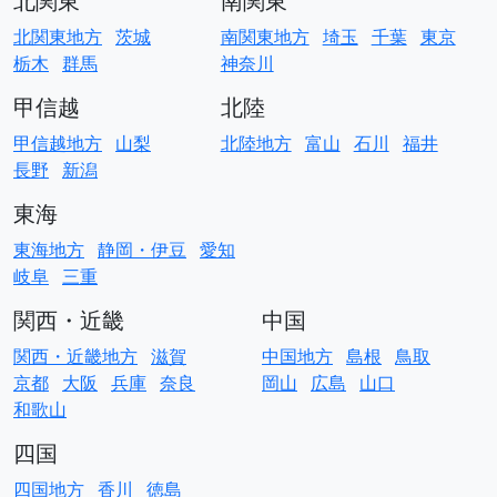
北関東
南関東
北関東地方
茨城
南関東地方
埼玉
千葉
東京
栃木
群馬
神奈川
甲信越
北陸
甲信越地方
山梨
北陸地方
富山
石川
福井
長野
新潟
東海
東海地方
静岡・伊豆
愛知
岐阜
三重
関西・近畿
中国
関西・近畿地方
滋賀
中国地方
島根
鳥取
京都
大阪
兵庫
奈良
岡山
広島
山口
和歌山
四国
四国地方
香川
徳島