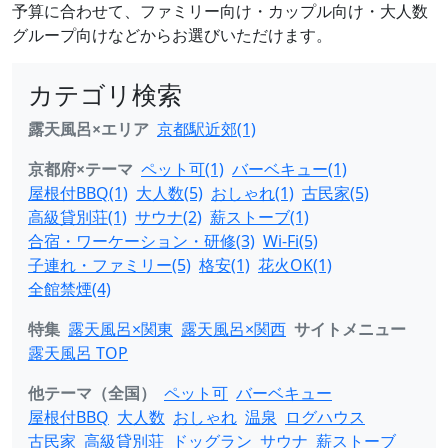
予算に合わせて、ファミリー向け・カップル向け・大人数
グループ向けなどからお選びいただけます。
カテゴリ検索
露天風呂×エリア
京都駅近郊(1)
京都府×テーマ
ペット可(1)
バーベキュー(1)
屋根付BBQ(1)
大人数(5)
おしゃれ(1)
古民家(5)
高級貸別荘(1)
サウナ(2)
薪ストーブ(1)
合宿・ワーケーション・研修(3)
Wi-Fi(5)
子連れ・ファミリー(5)
格安(1)
花火OK(1)
全館禁煙(4)
特集
露天風呂×関東
露天風呂×関西
サイトメニュー
露天風呂 TOP
他テーマ（全国）
ペット可
バーベキュー
屋根付BBQ
大人数
おしゃれ
温泉
ログハウス
古民家
高級貸別荘
ドッグラン
サウナ
薪ストーブ