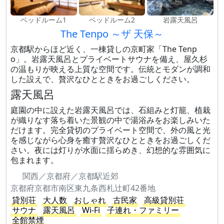
ベッドルーム1
ベッドルーム2
岩露天風呂
The Tenpo ～ザ 天保～
京都駅からほど近く、一棟貸しの京町家「The Tenp
o」。岩露天風呂とプライベートサウナを備え、屋久杉
の温もりが映える上質な空間です。伝統とモダンが調和
した設えで、贅沢なひとときをお過ごしください。
露天風呂
庭園の中に設えた岩露天風呂では、石組みと灯籠、植栽
が織りなす落ち着いた景観の中で湯浴みをお楽しみいた
だけます。完全貸切のプライベート空間で、外の風と光
を感じながら心身を癒す贅沢なひとときをお過ごしくだ
さい。夜には灯りが水面に揺らめき、幻想的な雰囲気に
包まれます。
関西／京都府／京都駅近郊
京都府京都市南区東九条西札辻町42番地
貸別荘
大人数
おしゃれ
古民家
高級貸別荘
サウナ
露天風呂
Wi-Fi
子連れ・ファミリー
全館禁煙