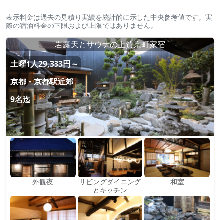
表示料金は過去の見積り実績を統計的に示した中央参考値です。実
際の宿泊料金の下限および上限ではありません。
岩露天とサウナの上質京町家宿
土曜1人29,333円～
京都・京都駅近郊
9名迄
外観夜
リビングダイニング
和室
とキッチン