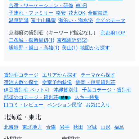
合宿・ワーケーション・研修
Wi-Fi
子連れ・ファミリー
格安
花火OK
全館禁煙
温泉近隣
富士山眺望
海沿い・海水浴
全てのテーマ
京都府の貸別荘（キーワード指定なし）
京都府TOP
二条城・御所周辺(1)
京都駅近郊(2)
嵯峨野・嵐山・高雄(1)
美山(1)
地図から探す
貸別荘コテージ
エリアから探す
テーマから探す
宿泊人数で探す
空室予約状況
静岡・伊豆貸別荘
伊豆貸別荘 ペット可
沖縄貸別荘
千葉コテージ・貸別荘
那須のコテージ・貸別荘
スキー特集
特集
口コミ・レビュー
ペンション民宿
お気に入り
北海道・東北
北海道
東北地方
青森
岩手
秋田
宮城
山形
福島