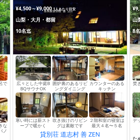
¥4,500～¥9,000
¥9
1人あたり目安
山梨・大月・都留
山
10名迄
8
呂で
広々とした中庭B
囲炉裏のあるリビ
カウンターのある
焚
BQサウナOK
ングダイニング
キッチン
寒い時には薪スト
吹き抜けのリビン
２階和室の寝室は
デ
きな
ーブで暖かく
グは素敵です
最大４名〜５名
パノ
貸別荘 道志村 善 ZEN
た