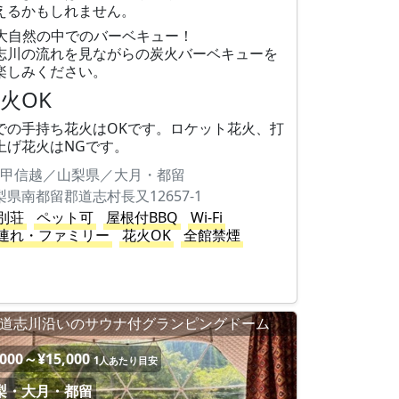
えるかもしれません。
大自然の中でのバーベキュー！
志川の流れを見ながらの炭火バーベキューを
楽しみください。
火OK
での手持ち花火はOKです。ロケット花火、打
上げ花火はNGです。
甲信越／山梨県／大月・都留
梨県南都留郡道志村長又12657-1
別荘
ペット可
屋根付BBQ
Wi-Fi
連れ・ファミリー
花火OK
全館禁煙
道志川沿いのサウナ付グランピングドーム
,000～¥15,000
1人あたり目安
梨・大月・都留