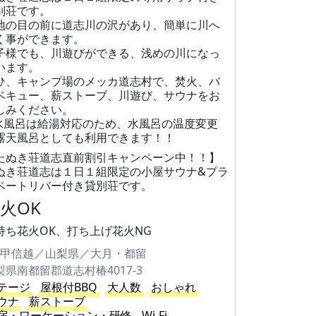
別荘です。
地の目の前に道志川の沢があり、簡単に川へ
く事ができます。
子様でも、川遊びができる、浅めの川になっ
います。
ひ、キャンプ場のメッカ道志村で、焚火、バ
ベキュー、薪ストーブ、川遊び、サウナをお
しみください。
水風呂は給湯対応のため、水風呂の温度変更​
露天風呂としても利用できます！！
たぬき荘道志直前割引キャンペーン中！！】
ぬき荘道志は１日１組限定の小屋サウナ&プラ
ベートリバー付き貸別荘です。
火OK
持ち花火OK、打ち上げ花火NG
甲信越／山梨県／大月・都留
梨県南都留郡道志村椿4017-3
テージ
屋根付BBQ
大人数
おしゃれ
ウナ
薪ストーブ
宿・ワーケーション・研修
Wi-Fi