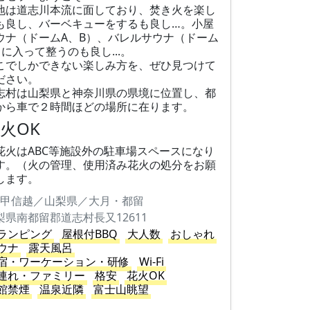
地は道志川本流に面しており、​焚き火を楽し
も良し、バーベキューをするも良し…。小屋
ウナ（ドームA、B）、バレルサウナ（ドーム
）に入って整うのも良し...。
こでしかできない楽しみ方を、ぜひ見つけて
ださい。
志村は山梨県と神奈川県の県境に位置し、都
から車で２時間ほどの場所に在ります。
火OK
・花火はABC等施設外の駐車場スペースになり
す。（火の管理、使用済み花火の処分をお願
します。
甲信越／山梨県／大月・都留
梨県南都留郡道志村長又12611
ランピング
屋根付BBQ
大人数
おしゃれ
ウナ
露天風呂
宿・ワーケーション・研修
Wi-Fi
連れ・ファミリー
格安
花火OK
館禁煙
温泉近隣
富士山眺望