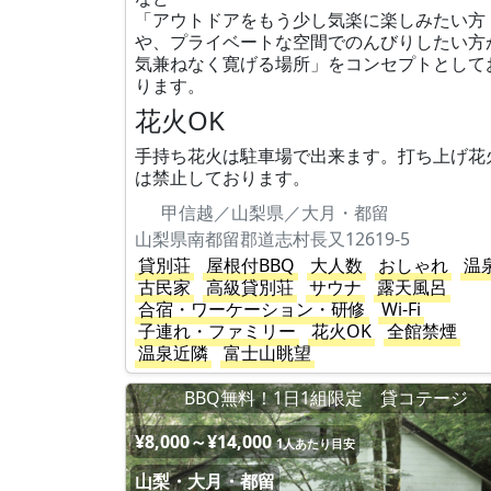
「アウトドアをもう少し気楽に楽しみたい方
や、プライベートな空間でのんびりしたい方
気兼ねなく寛げる場所」をコンセプトとして
ります。
花火OK
手持ち花火は駐車場で出来ます。打ち上げ花
は禁止しております。
甲信越／山梨県／大月・都留
山梨県南都留郡道志村長又12619-5
貸別荘
屋根付BBQ
大人数
おしゃれ
温
古民家
高級貸別荘
サウナ
露天風呂
合宿・ワーケーション・研修
Wi-Fi
子連れ・ファミリー
花火OK
全館禁煙
温泉近隣
富士山眺望
BBQ無料！1日1組限定 貸コテージ
¥8,000～¥14,000
1人あたり目安
山梨・大月・都留