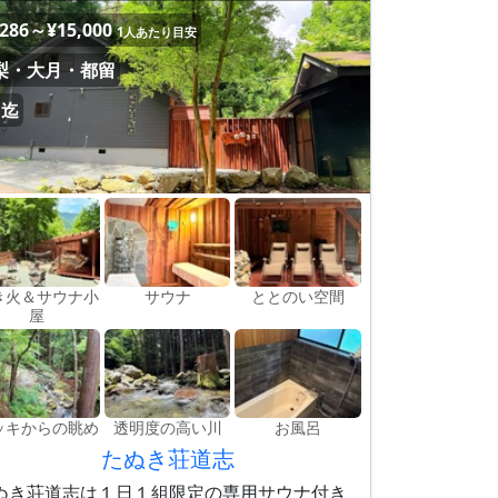
,286～¥15,000
1人あたり目安
梨・大月・都留
名迄
き火＆サウナ小
サウナ
ととのい空間
屋
ッキからの眺め
透明度の高い川
お風呂
たぬき荘道志
ぬき荘道志は１日１組限定の専用サウナ付き