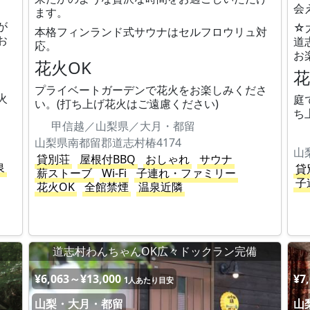
会
ます。
が
☆
本格フィンランド式サウナはセルフロウリュ対
お
道
応。
お
花火OK
花
プライベートガーデンで花火をお楽しみくださ
火
庭
い。(打ち上げ花火はご遠慮ください)
ち
甲信越／山梨県／大月・都留
山梨県南都留郡道志村椿4174
山
貸別荘
屋根付BBQ
おしゃれ
サウナ
泉
貸
薪ストーブ
Wi-Fi
子連れ・ファミリー
子
花火OK
全館禁煙
温泉近隣
道志村わんちゃんOK広々ドックラン完備
¥6,063～¥13,000
¥7
1人あたり目安
山梨・大月・都留
山