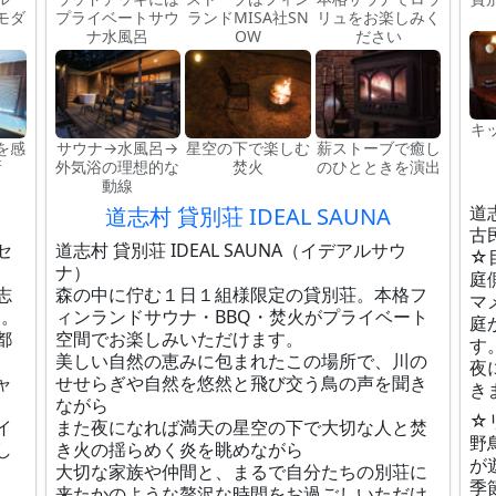
モダ
プライベートサウ
ランドMISA社SN
リュをお楽しみく
ナ水風呂
OW
ださい
キ
を感
サウナ→水風呂→
星空の下で楽しむ
薪ストーブで癒し
所
外気浴の理想的な
焚火
のひとときを演出
動線
道
道志村 貸別荘 IDEAL SAUNA
古
セ
道志村 貸別荘 IDEAL SAUNA（イデアルサウ
☆
ナ）
庭
志
森の中に佇む１日１組様限定の貸別荘。本格フ
マ
た。
ィンランドサウナ・BBQ・焚火がプライベート
庭
都
空間でお楽しみいただけます。
す
美しい自然の恵みに包まれたこの場所で、川の
夜
ャ
せせらぎや自然を悠然と飛び交う鳥の声を聞き
き
ながら
☆
イ
また夜になれば満天の星空の下で大切な人と焚
野
し
き火の揺らめく炎を眺めながら
が
大切な家族や仲間と、まるで自分たちの別荘に
季
来たかのような贅沢な時間をお過ごしいただけ