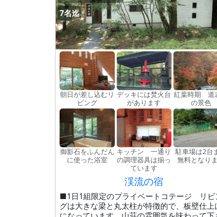
7名迄
朝日が差し込むリ
デッキには焚火台
紅葉時期 道
ビング
があります
の景色
御影石をふんだん
キッチン 一通り
駐車場は2台
に使った浴室
の調理器具は揃っ
無料となり
ています
渓流の宿
■1日1組限定のプライベートコテージ リビ
グは大きな梁と丸太柱が特徴的で、板壁仕上
になっています。山荘の雰囲気を味わって下