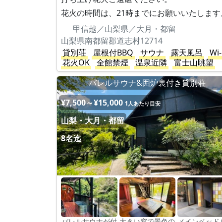
花火の時間は、21時までにお願いいたします
甲信越／山梨県／大月・都留
山梨県南都留郡道志村12714
貸別荘
屋根付BBQ
サウナ
露天風呂
Wi-
花火OK
全館禁煙
温泉近隣
富士山眺望
バレルサウナ&囲炉裏付き貸別荘
¥7,500～¥15,000
1人あたり目安
山梨・大月・都留
8名迄
バレルサウナが付
大きい窓で景色の
メインベッド