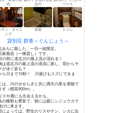
内
志川
ペース
ッチン・ダイニ
浴室
トイレ
ング
貸別荘 群青～ぐんじょう～
志みちに面した。一日一組限定。
民家風宿（一棟貸し）です。
目の前に道志川の最上流が流れる！
側は道志川の最上流の清流に面し、宿からヤ
メが泳ぐ姿も？
から川まで10秒！ 川遊びもスグにできま
。
には、川のせせらぎと共に満天の星を堪能で
ます（標高900m）。
リスや鹿にも出会えるかも。
鳥の種類も豊富で、朝には庭にシジュウカラ
遊びに来ます。
節によっては、野生のリスやテン、シカに出