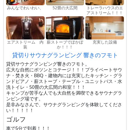
みんなでわいわい、
52畳の大広間
トレーラハウスのエ
アストリーム！！！
エアストリーム 内
薪ストーブでぽかぽ
充実した設備
装
か！！！
貸切りサウナグランピング 響きのフモト
貸切サウナグランピング響きのフモト。
広大な自然にポツンとコテージ！！！プライベートサウ
ナ・焚き火・BBQ・建物内には充実したキッチン・グラ
ンドピアノ・薪ストーブ・テーブル・ユニットバス・水
洗トイレ・50畳の大広間の和室！！！
キャンプが苦手な人でも大自然を満喫できるサウナグラ
ンピング場です。
是非みなさんで、サウナグランピングを体験してくださ
い！！！！！
ゴルフ
車で5分で到着！！！