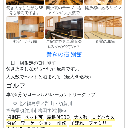
焚き火をしながらBB
囲炉裏のテーブルを
開放感のあるリビン
Qも最高ですよ。
メインに大人数で
グ
充実した設備
ご家族でミニ演奏会
１６畳の和室
はいかがですか？
響きの宿 別館
一日一組限定の貸し別荘
焚き火をしながらBBQは最高ですよ。
大人数でペットと泊まれる（最大30名様）
ゴルフ
車で5分でローレルバレーカントリークラブ
東北／福島県／郡山・須賀川
福島県須賀川市梅田字岩瀬86-1
貸別荘
ペット可
屋根付BBQ
大人数
ログハウス
合宿・ワーケーション・研修
子連れ・ファミリー