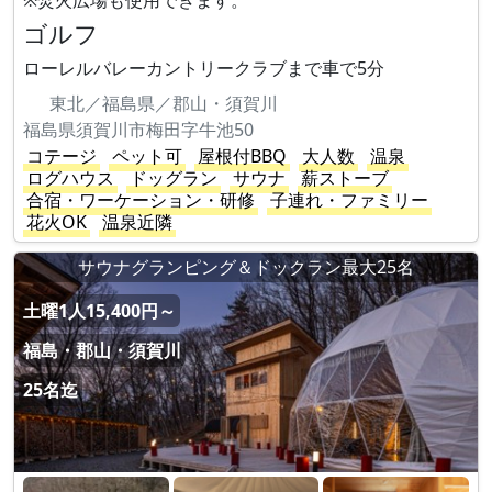
※焚火広場も使用できます。
ゴルフ
ローレルバレーカントリークラブまで車で5分
東北／福島県／郡山・須賀川
福島県須賀川市梅田字牛池50
コテージ
ペット可
屋根付BBQ
大人数
温泉
ログハウス
ドッグラン
サウナ
薪ストーブ
合宿・ワーケーション・研修
子連れ・ファミリー
花火OK
温泉近隣
サウナグランピング＆ドックラン最大25名
土曜1人15,400円～
福島・郡山・須賀川
25名迄