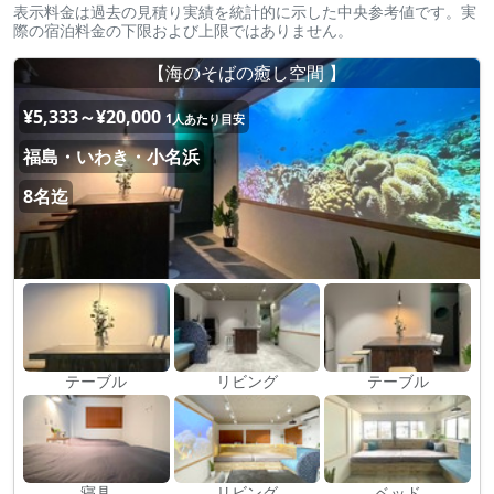
表示料金は過去の見積り実績を統計的に示した中央参考値です。実
際の宿泊料金の下限および上限ではありません。
【海のそばの癒し空間 】
¥5,333～¥20,000
1人あたり目安
福島・いわき・小名浜
8名迄
テーブル
リビング
テーブル
寝具
リビング
ベッド