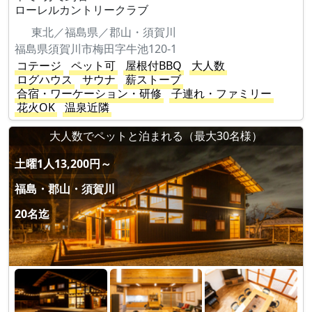
ローレルカントリークラブ
東北／福島県／郡山・須賀川
福島県須賀川市梅田字牛池120-1
コテージ
ペット可
屋根付BBQ
大人数
ログハウス
サウナ
薪ストーブ
合宿・ワーケーション・研修
子連れ・ファミリー
花火OK
温泉近隣
大人数でペットと泊まれる（最大30名様）
土曜1人13,200円～
福島・郡山・須賀川
20名迄