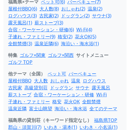
福島県×テーマ
ペット可(6)
バーベキュー(7)
屋根付BBQ(6)
大人数(8)
おしゃれ(2)
温泉(2)
ログハウス(3)
古民家(2)
ドッグラン(2)
サウナ(3)
露天風呂(1)
薪ストーブ(3)
合宿・ワーケーション・研修(6)
Wi-Fi(4)
子連れ・ファミリー(9)
格安(2)
花火OK(5)
全館禁煙(3)
温泉近隣(6)
海沿い・海水浴(1)
特集
ゴルフ×関東
ゴルフ×関西
サイトメニュー
ゴルフ TOP
他テーマ（全国）
ペット可
バーベキュー
屋根付BBQ
大人数
おしゃれ
温泉
ログハウス
古民家
高級貸別荘
ドッグラン
サウナ
露天風呂
薪ストーブ
合宿・ワーケーション・研修
Wi-Fi
子連れ・ファミリー
格安
花火OK
全館禁煙
温泉近隣
富士山眺望
海沿い・海水浴
全てのテーマ
福島県の貸別荘（キーワード指定なし）
福島県TOP
郡山・須賀川(7)
いわき・湯本(1)
いわき・小名浜(1)