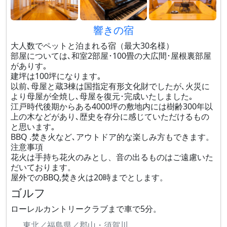
響きの宿
大人数でペットと泊まれる宿（最大30名様）
部屋については､和室2部屋･100畳の大広間･屋根裏部屋
がありす｡
建坪は100坪になります｡
以前､母屋と蔵3棟は国指定有形文化財でしたが､火災に
より母屋が全焼し､母屋を復元･完成いたしました｡
江戸時代後期からある4000坪の敷地内には樹齢300年以
上の木などがあり､歴史を存分に感じていただけるもの
と思います｡
BBQ .焚き火など､アウトドア的な楽しみ方もできます。
注意事項
花火は手持ち花火のみとし、音の出るものはご遠慮いた
だいております。
屋外でのBBQ,焚き火は20時までとします。
ゴルフ
ローレルカントリークラブまで車で5分。
東北／福島県／郡山・須賀川