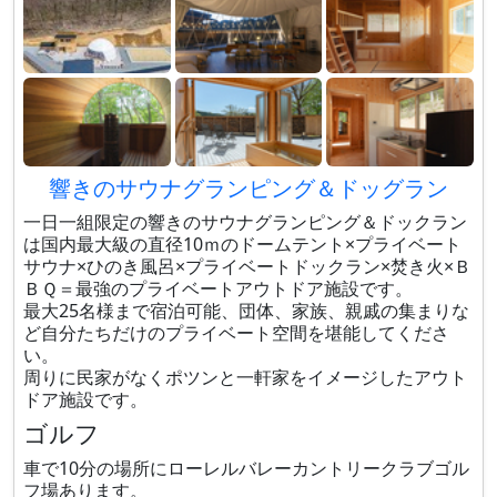
響きのサウナグランピング＆ドッグラン
一日一組限定の響きのサウナグランピング＆ドックラン
は国内最大級の直径10ｍのドームテント×プライベート
サウナ×ひのき風呂×プライベートドックラン×焚き火×Ｂ
ＢＱ＝最強のプライベートアウトドア施設です。
最大25名様まで宿泊可能、団体、家族、親戚の集まりな
ど自分たちだけのプライベート空間を堪能してくださ
い。
周りに民家がなくポツンと一軒家をイメージしたアウト
ドア施設です。
ゴルフ
車で10分の場所にローレルバレーカントリークラブゴル
フ場あります。