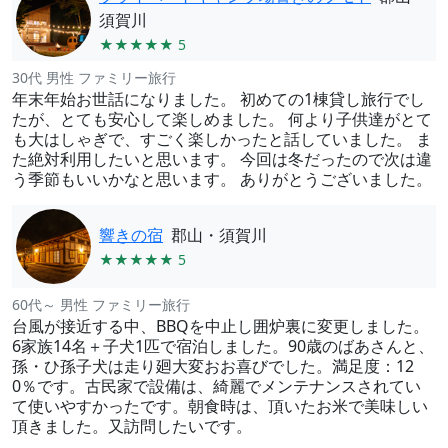
須賀川
★★★★★ 5
30代 男性 ファミリー旅行
年末年始お世話になりました。 初めての1棟貸し旅行でし
たが、とても安心して楽しめました。 何より子供達がとて
も大はしゃぎで、すごく楽しかったと話していました。 ま
た絶対利用したいと思います。 今回は冬だったので次は違
う季節もいいかなと思います。 ありがとうございました。
響きの宿
郡山・須賀川
★★★★★ 5
60代～ 男性 ファミリー旅行
台風が接近する中、BBQを中止し囲炉裏に変更しました。
6家族14名＋子犬1匹で宿泊しました。90歳のばあさんと、
孫・ひ孫子犬は走り廻大変おお喜びでした。満足度：12
0％です。古民家で設備は、綺麗でメンテナンスされてい
て使いやすかったです。朝食時は、頂いたお米で美味しい
頂きました。又訪問したいです。