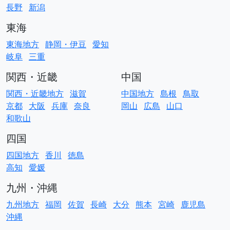
長野
新潟
東海
東海地方
静岡・伊豆
愛知
岐阜
三重
関西・近畿
中国
関西・近畿地方
滋賀
中国地方
島根
鳥取
京都
大阪
兵庫
奈良
岡山
広島
山口
和歌山
四国
四国地方
香川
徳島
高知
愛媛
九州・沖縄
九州地方
福岡
佐賀
長崎
大分
熊本
宮崎
鹿児島
沖縄