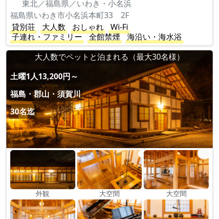
東北／福島県／いわき・小名浜
福島県いわき市小名浜本町33 2F
貸別荘
大人数
おしゃれ
Wi-Fi
子連れ・ファミリー
全館禁煙
海沿い・海水浴
大人数でペットと泊まれる（最大30名様）
土曜1人13,200円～
福島・郡山・須賀川
30名迄
外観
大空間
大空間