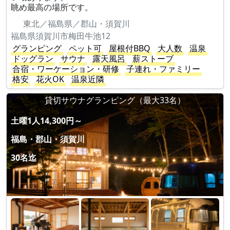
眺め最高の場所です。
東北／福島県／郡山・須賀川
福島県須賀川市梅田牛池12
グランピング
ペット可
屋根付BBQ
大人数
温泉
ドッグラン
サウナ
露天風呂
薪ストーブ
合宿・ワーケーション・研修
子連れ・ファミリー
格安
花火OK
温泉近隣
貸切サウナグランピング（最大33名）
土曜1人14,300円～
福島・郡山・須賀川
30名迄