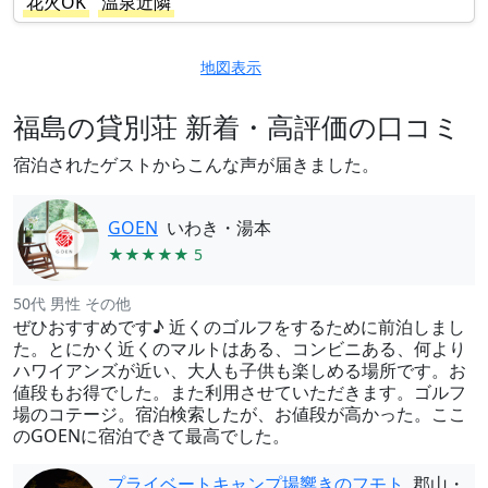
花火OK
温泉近隣
地図表示
福島の貸別荘 新着・高評価の口コミ
宿泊されたゲストからこんな声が届きました。
GOEN
いわき・湯本
★★★★★ 5
50代 男性 その他
ぜひおすすめです♪ 近くのゴルフをするために前泊しまし
た。とにかく近くのマルトはある、コンビニある、何より
ハワイアンズが近い、大人も子供も楽しめる場所です。お
値段もお得でした。また利用させていただきます。ゴルフ
場のコテージ。宿泊検索したが、お値段が高かった。ここ
のGOENに宿泊できて最高でした。
プライベートキャンプ場響きのフモト
郡山・