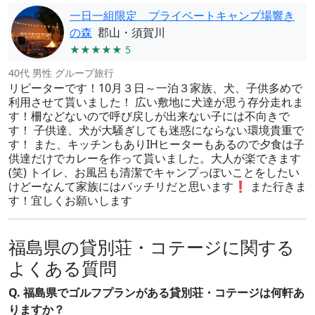
一日一組限定 プライベートキャンプ場響き
の森
郡山・須賀川
★★★★★ 5
40代 男性 グループ旅行
リピーターです！10月３日～一泊３家族、犬、子供多めで
利用させて貰いました！ 広い敷地に犬達が思う存分走れま
す！柵などないので呼び戻しが出来ない子には不向きで
す！ 子供達、犬が大騒ぎしても迷惑にならない環境貴重で
す！ また、キッチンもありIHヒーターもあるので夕食は子
供達だけでカレーを作って貰いました。大人が楽できます
(笑) トイレ、お風呂も清潔でキャンプっぽいことをしたい
けどーなんて家族にはバッチリだと思います❗ また行きま
す！宜しくお願いします
福島県の貸別荘・コテージに関する
よくある質問
Q. 福島県でゴルフプランがある貸別荘・コテージは何軒あ
りますか？