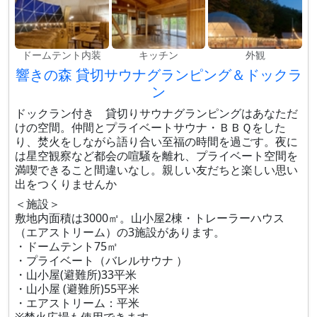
ドームテント内装
キッチン
外観
響きの森 貸切サウナグランピング＆ドックラ
ン
ドックラン付き 貸切りサウナグランピングはあなただ
けの空間。仲間とプライベートサウナ・ＢＢＱをした
り、焚火をしながら語り合い至福の時間を過ごす。夜に
は星空観察など都会の喧騒を離れ、プライベート空間を
満喫できること間違いなし。親しい友だちと楽しい思い
出をつくりませんか
＜施設＞
敷地内面積は3000㎡。山小屋2棟・トレーラーハウス
（エアストリーム）の3施設があります。
・ドームテント75㎡
・プライベート（バレルサウナ ）
・山小屋(避難所)33平米
・山小屋 (避難所)55平米
・エアストリーム：平米