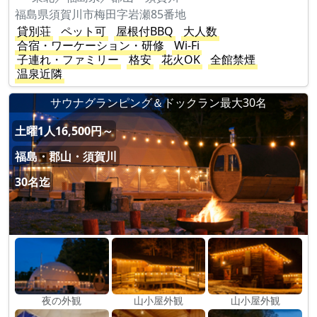
福島県須賀川市梅田字岩瀬85番地
貸別荘
ペット可
屋根付BBQ
大人数
合宿・ワーケーション・研修
Wi-Fi
子連れ・ファミリー
格安
花火OK
全館禁煙
温泉近隣
サウナグランピング＆ドックラン最大30名
土曜1人16,500円～
福島・郡山・須賀川
30名迄
夜の外観
山小屋外観
山小屋外観