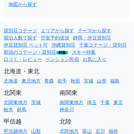
地図から探す
貸別荘コテージ
エリアから探す
テーマから探す
宿泊人数で探す
空室予約状況
静岡・伊豆貸別荘
伊豆貸別荘 ペット可
沖縄貸別荘
千葉コテージ・貸別荘
那須のコテージ・貸別荘
スキー特集
特集
口コミ・レビュー
ペンション民宿
お気に入り
北海道・東北
北海道
東北地方
青森
岩手
秋田
宮城
山形
福島
北関東
南関東
北関東地方
茨城
南関東地方
埼玉
千葉
東京
栃木
群馬
神奈川
甲信越
北陸
甲信越地方
山梨
北陸地方
富山
石川
福井