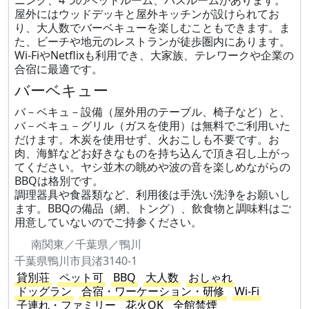
ニング、4つのベッドルーム、バスルームがあります。
屋外にはウッドデッキと屋外キッチンが設けられてお
り、大人数でバーベキューを楽しむこともできます。ま
た、ビーチや地元のレストランが徒歩圏内にあります。
Wi-FiやNetflixも利用でき、大家族、テレワークや企業の
合宿に最適です。
バーベキュー
バ－ベキュ－設備（屋外用のテーブル、椅子など）と、
バ－ベキュ－グリル（ガスを使用）は無料でご利用いた
だけます。木炭を使用せず、火おこしも不要です。お
肉、海鮮などお好きなものを持ち込んで頂き召し上がっ
てください。ヤシ並木の眺めや波の音を楽しめながらの
BBQは格別です。
調理器具や食器類など、利用後は手洗い洗浄をお願いし
ます。BBQの備品（網、トング）、飲食物と調味料はご
用意していないのでご持参ください。
南関東／千葉県／鴨川
千葉県鴨川市貝渚3140-1
貸別荘
ペット可
BBQ
大人数
おしゃれ
ドッグラン
合宿・ワーケーション・研修
Wi-Fi
子連れ・ファミリー
花火OK
全館禁煙