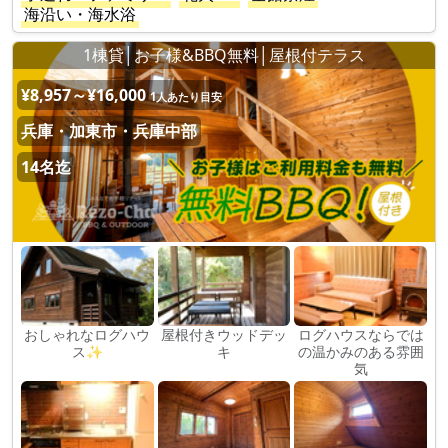
海沿い・海水浴
1棟貸│お子様&BBQ無料│屋根付テラス
¥8,957～¥16,000
1人あたり目安
兵庫・加東市・兵庫中部
14名迄
おしゃれなログハウ
屋根付きウッドデッ
ログハウスならでは
ス✨
キ
の温かみのある雰囲
気