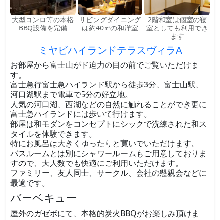
大型コンロ等の本格
リビングダイニング
2階和室は個室の寝
BBQ設備を完備
は約40㎡の和洋室
室としても利用でき
ます
ミヤビハイランドテラスヴィラA
お部屋から富士山がド迫力の目の前でご覧いただけま
す。
富士急行富士急ハイランド駅から徒歩3分、富士山駅、
河口湖駅まで電車で5分の好立地。
人気の河口湖、西湖などの自然に触れることができ更に
富士急ハイランドには歩いて行けます。
部屋は和モダンをコンセプトにシックで洗練された和ス
タイルを体験できます。
特にお風呂は大きくゆったりと寛いでいただけます。
バスルームとは別にシャワールームもご用意しておりま
すので、大人数でも快適にご利用いただけます。
ファミリー、友人同士、サークル、会社の懇親会などに
最適です。
バーベキュー
屋外のガゼボにて、本格的炭火BBQがお楽しみ頂けま