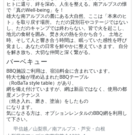
ヒトに還り、絆を深め、人生を整える。南アルプスの懐
で「真のWell-being」を！
雄大な南アルプスの麓にある大自然、ここは「本来のヒ
ト」を取り戻す場所。 ただの貸別荘やコテージではない
し、ただのキャンプでは終わらない。皆で火を起こし、
地元の食材を囲み、焚き火の熱を分かち合う。 土地と
時、そして人と響き合う時間は、眠っていた感性を呼び
覚まし、あなたの日常を鮮やかに整えていきます。 自分
を解き放ち、大切な仲間と深く繋がる。
バーベキュー
BBQ施設ご利用は、宿泊料金に含まれています。
特大七輪が埋め込まれたBBQテーブル
（RoBaTa style table）があり、
網を備え付けていますが、網は新品ではなく、使用の都
度メンテナンス
（焼き入れ、磨き、塗油）をしたもの
になります。
気になさる方は、オプションレンタルのBBQ網を利用し
て下さい。
甲信越／山梨県／南アルプス・芦安・白根