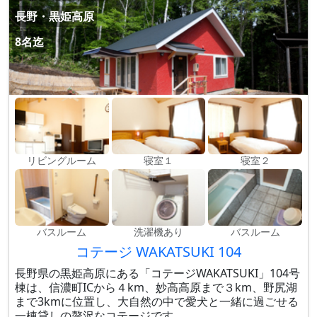
長野・黒姫高原
8名迄
リビングルーム
寝室１
寝室２
バスルーム
洗濯機あり
バスルーム
コテージ WAKATSUKI 104
長野県の黒姫高原にある「コテージWAKATSUKI」104号
棟は、信濃町ICから４km、妙高高原まで３km、野尻湖
まで3kmに位置し、大自然の中で愛犬と一緒に過ごせる
一棟貸しの贅沢なコテージです。