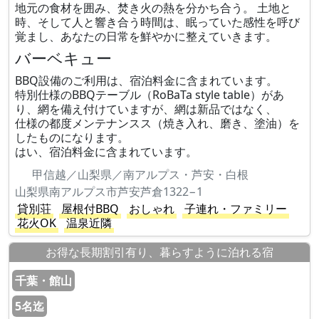
地元の食材を囲み、焚き火の熱を分かち合う。 土地と
時、そして人と響き合う時間は、眠っていた感性を呼び
覚まし、あなたの日常を鮮やかに整えていきます。
バーベキュー
BBQ設備のご利用は、宿泊料金に含まれています。
特別仕様のBBQテーブル（RoBaTa style table）があ
り、網を備え付けていますが、網は新品ではなく、
仕様の都度メンテナンスス（焼き入れ、磨き、塗油）を
したものになります。
はい、宿泊料金に含まれています。
甲信越／山梨県／南アルプス・芦安・白根
山梨県南アルプス市芦安芦倉1322−1
貸別荘
屋根付BBQ
おしゃれ
子連れ・ファミリー
花火OK
温泉近隣
お得な長期割引有り、暮らすように泊れる宿
千葉・館山
5名迄