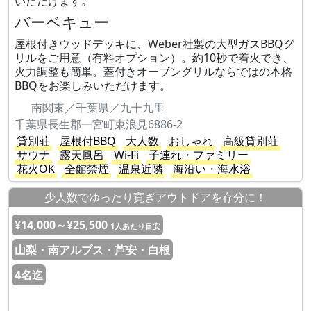
いただけます。
バーベキュー
屋根付きウッドデッキに、Weber社製の大型ガスBBQグ
リルをご用意（有料オプション）。約10秒で着火でき、
火力調整も簡単。蓋付きオーブングリルならではの本格
BBQをお楽しみいただけます。
南関東／千葉県／九十九里
千葉県長生郡一宮町東浪見6886-2
貸別荘
屋根付BBQ
大人数
おしゃれ
高級貸別荘
サウナ
露天風呂
Wi-Fi
子連れ・ファミリー
花火OK
全館禁煙
温泉近隣
海沿い・海水浴
少人数でゆったり寛ぎアウトドアを存分に！
¥14,000～¥25,500
1人あたり目安
山梨・南アルプス・芦安・白根
4名迄