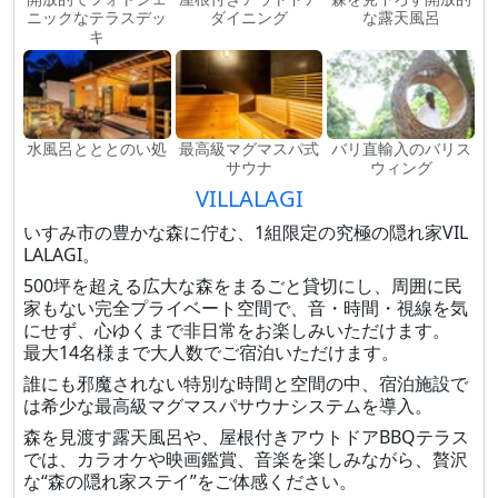
ニックなテラスデッ
ダイニング
な露天風呂
キ
水風呂とととのい処
最高級マグマスパ式
バリ直輸入のバリス
サウナ
ウィング
VILLALAGI
いすみ市の豊かな森に佇む、1組限定の究極の隠れ家VIL
LALAGI。
500坪を超える広大な森をまるごと貸切にし、周囲に民
家もない完全プライベート空間で、音・時間・視線を気
にせず、心ゆくまで非日常をお楽しみいただけます。
最大14名様まで大人数でご宿泊いただけます。
誰にも邪魔されない特別な時間と空間の中、宿泊施設で
は希少な最高級マグマスパサウナシステムを導入。
森を見渡す露天風呂や、屋根付きアウトドアBBQテラス
では、カラオケや映画鑑賞、音楽を楽しみながら、贅沢
な“森の隠れ家ステイ”をご体感ください。