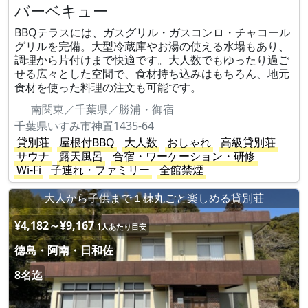
バーベキュー
BBQテラスには、ガスグリル・ガスコンロ・チャコール
グリルを完備。大型冷蔵庫やお湯の使える水場もあり、
調理から片付けまで快適です。大人数でもゆったり過ご
せる広々とした空間で、食材持ち込みはもちろん、地元
食材を使った料理の注文も可能です。
南関東／千葉県／勝浦・御宿
千葉県いすみ市神置1435-64
貸別荘
屋根付BBQ
大人数
おしゃれ
高級貸別荘
サウナ
露天風呂
合宿・ワーケーション・研修
Wi-Fi
子連れ・ファミリー
全館禁煙
大人から子供まで１棟丸ごと楽しめる貸別荘
¥4,182～¥9,167
1人あたり目安
徳島・阿南・日和佐
8名迄