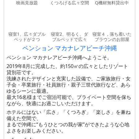
映画見放題
くつろげる広々空間
Q機材無料貸出中
寝室1、広々ダブル
寝室2、明るく、ダ
寝室４，落ち着いた
ベッドが２つ
ブルベッドで広々
ブラウンのお部屋
ペンション マカナレアビーチ沖縄
ペンション マカナレアビーチ沖縄へようこそ。
2019年8月に完成した、約150㎡の広々としたリゾート
貸別荘です。
洗練されたデザインと充実した設備で、ご家族旅行・女
子会・卒業旅行・社員旅行・親子三世代旅行など、あら
ゆるシーンに最適。
最大16名様までご宿泊可能で、プライベート空間を保ち
ながら、快適にお過ごしいただけます。
ホテルにはない「広さ」「くつろぎ」「楽しさ」を兼ね
備えた空間で、
まるで沖縄に“もうひとつの我が家”ができたような心地
よさをお楽しみください。