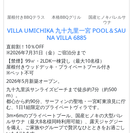
屋根付きBBQテラス
本格BBQグリル
国産ヒノキバレルサ
ウナ
VILLA UMICHIKA 九十九里一宮 POOL＆SAU
NA VILLA 6885
直前割！10％OFF
※2026年7月31日（金）ご宿泊分まで
【禁煙】99㎡・2LDK一棟貸し（最大10名様）
屋根付きウッドデッキ・プライベートプール付き
※ペット不可
2026年5月新築オープン。
九十九里浜サンライズビーチまで徒歩約7分（約500
m）。
都心から約90分、サーフィンの聖地・一宮町東浪見に佇
む、1日1組限定のプライベートヴィラです。
3m×6mのプライベートプール、国産ヒノキの大型バレ
ルサウナ（最大8名様同時利用可能）、露天ジャグジー
を備え、ご家族やグループで贅沢なひとときをお過ごし