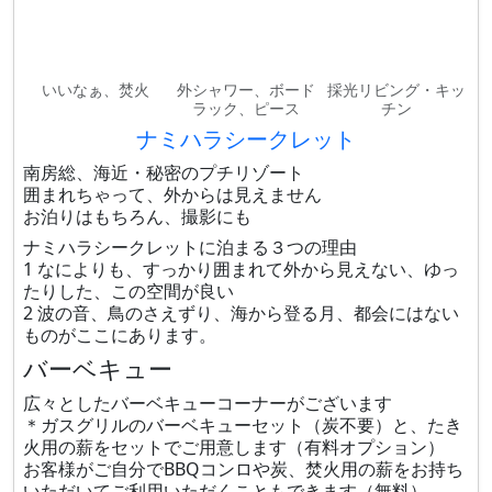
いいなぁ、焚火
外シャワー、ボード
採光リビング・キッ
ラック、ピース
チン
ナミハラシークレット
南房総、海近・秘密のプチリゾート
囲まれちゃって、外からは見えません
お泊りはもちろん、撮影にも
ナミハラシークレットに泊まる３つの理由
1 なによりも、すっかり囲まれて外から見えない、ゆっ
たりした、この空間が良い
2 波の音、鳥のさえずり、海から登る月、都会にはない
ものがここにあります。
バーベキュー
広々としたバーベキューコーナーがございます
＊ガスグリルのバーベキューセット（炭不要）と、たき
火用の薪をセットでご用意します（有料オプション）
お客様がご自分でBBQコンロや炭、焚火用の薪をお持ち
いただいてご利用いただくこともできます（無料）