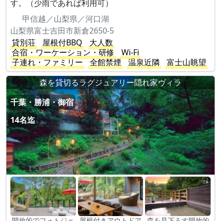
す。（少雨であれば利用可）
甲信越／山梨県／河口湖
山梨県富士吉田市新倉2650-5
貸別荘
屋根付BBQ
大人数
合宿・ワーケーション・研修
Wi-Fi
子連れ・ファミリー
全館禁煙
温泉近隣
富士山眺望
森を貸切るラグジュアリー隠れ家ヴィラ
千葉・勝浦・御宿
14名迄
開放的でフォトジェ
屋根付きアウトドア
森を見下ろす開放的