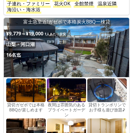
子連れ・ファミリー
花火OK
全館禁煙
温泉近隣
海沿い・海水浴
富士急至近!ガゼボで本格炭火BBQ一棟貸
¥9,779～¥19,000
1人あたり目安
山梨・河口湖
16名迄
貸切ガゼボでは本格
夜間は雰囲気のある
貸切トランポリンで
BBQが楽しめます
プライベートガーデ
お子様も遊び放題♪
ン