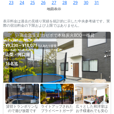
23
24
25
26
27
28
29
30
31
地図表示
表示料金は過去の見積り実績を統計的に示した中央参考値です。実
際の宿泊料金の下限および上限ではありません。
富士急至近!ガゼボで本格炭火BBQ一棟貸
¥9,230～¥18,071
1人あたり目安
山梨・河口湖
16名迄
貸切トランポリンな
ライトアップされた
広々とした和洋室は
ので遊び放題です
プライベートガーデ
お子様連れでも安心