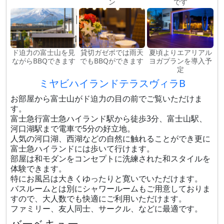
ン
です
ド迫力の富士山を見
貸切ガゼボでは雨天
夏頃よりエアリアル
ながらBBQできます
でもBBQができます
ヨガプランを導入予
定
ミヤビハイランドテラスヴィラB
お部屋から富士山がド迫力の目の前でご覧いただけま
す。
富士急行富士急ハイランド駅から徒歩3分、富士山駅、
河口湖駅まで電車で5分の好立地。
人気の河口湖、西湖などの自然に触れることができ更に
富士急ハイランドには歩いて行けます。
部屋は和モダンをコンセプトに洗練された和スタイルを
体験できます。
特にお風呂は大きくゆったりと寛いでいただけます。
バスルームとは別にシャワールームもご用意しておりま
すので、大人数でも快適にご利用いただけます。
ファミリー、友人同士、サークル、などに最適です。
バーベキュー