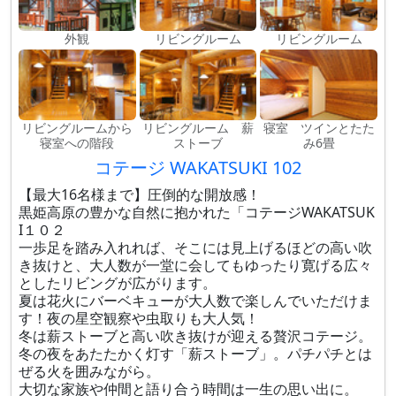
外観
リビングルーム
リビングルーム
リビングルームから
リビングルーム 薪
寝室 ツインとたた
寝室への階段
ストーブ
み6畳
コテージ WAKATSUKI 102
【最大16名様まで】圧倒的な開放感！
黒姫高原の豊かな自然に抱かれた「コテージWAKATSUK
I１０２
一歩足を踏み入れれば、そこには見上げるほどの高い吹
き抜けと、大人数が一堂に会してもゆったり寛げる広々
としたリビングが広がります。
夏は花火にバーベキューが大人数で楽しんでいただけま
す！夜の星空観察や虫取りも大人気！
冬は薪ストーブと高い吹き抜けが迎える贅沢コテージ。
冬の夜をあたたかく灯す「薪ストーブ」。パチパチとは
ぜる火を囲みながら。
大切な家族や仲間と語り合う時間は一生の思い出に。