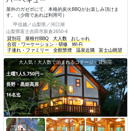
屋外のガゼボにて、本格的炭火BBQがお楽しみ頂けま
す。（少雨であれば利用可）
甲信越／山梨県／河口湖
山梨県富士吉田市新倉2650-4
貸別荘
屋根付BBQ
大人数
おしゃれ
合宿・ワーケーション・研修
Wi-Fi
子連れ・ファミリー
全館禁煙
温泉近隣
富士山眺望
大人気！大人数で泊まれるコテージ・貸別荘
土曜1人5,750円～
長野・黒姫高原
16名迄