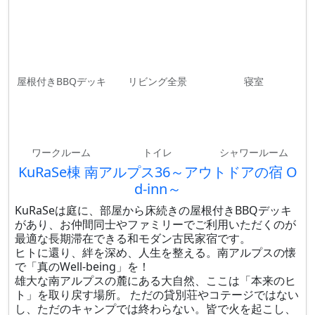
屋根付きBBQデッキ
リビング全景
寝室
ワークルーム
トイレ
シャワールーム
KuRaSe棟 南アルプス36～アウトドアの宿 O
d-inn～
KuRaSeは庭に、部屋から床続きの屋根付きBBQデッキ
があり、お仲間同士やファミリーでご利用いただくのが
最適な長期滞在できる和モダン古民家宿です。
ヒトに還り、絆を深め、人生を整える。南アルプスの懐
で「真のWell-being」を！
雄大な南アルプスの麓にある大自然、ここは「本来のヒ
ト」を取り戻す場所。 ただの貸別荘やコテージではない
し、ただのキャンプでは終わらない。皆で火を起こし、