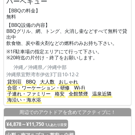
バーベキュー
【BBQの料金】
無料
【BBQ設備の内容】
BBQグリル、網、トング、火消し壷などすべて無料で貸
出中
飲食物、炭や着火剤などの燃料のみお持ち下さい。
※1F駐車場の指定エリアにて行って下さい。
※20時迄の片付け・終了をお願いします。
沖縄／沖縄県／沖縄中部
沖縄県宜野湾市伊佐3丁目10-12-2
貸別荘
BBQ
大人数
おしゃれ
合宿・ワーケーション・研修
Wi-Fi
子連れ・ファミリー
格安
全館禁煙
温泉近隣
海沿い・海水浴
周辺でのアウトドアを含めてアクティブに！
¥4,878～¥11,750
1人あたり目安