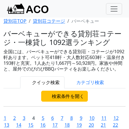
貸別荘TOP
貸別荘コテージ
バーベキュー
バーベキューができる貸別荘コテー
ジ・一棟貸し 1092選ランキング
全国には、バーベキューができる貸別荘・コテージが1092
軒あります。ペット可418軒・大人数対応603軒・温泉付き
193軒と充実。1人あたり1,667円～50,928円。家族や仲間
と、屋外でのびのびBBQパーティをお楽しみください。
クイック検索
カテゴリ検索
検索条件を開く
1
2
3
4
5
6
7
8
9
10
11
12
13
14
15
16
17
18
19
20
21
22