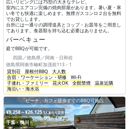
広いリビングには75型の大きなテレビ。
室内にエアコン完備の焼肉部屋があります。暑い夏・寒
い冬でも快適に楽しめます。無煙ガスコンロ２台を無料
でお貸しします。
台所には一通りの調理道具とコップ・お皿等をご用意し
てあります。食器類を持ち込む必要はありません。
バーベキュー
庭でBBQが可能です。
四国／徳島県／阿南・日和佐
徳島県阿南市椿町加茂前113－1
貸別荘
屋根付BBQ
大人数
合宿・ワーケーション・研修
Wi-Fi
子連れ・ファミリー
花火OK
全館禁煙
温泉近隣
海沿い・海水浴
ビーチ、カフェ徒歩すぐのBBQ可施設
¥9,258～¥26,125
1人あたり目安
千葉・鴨川