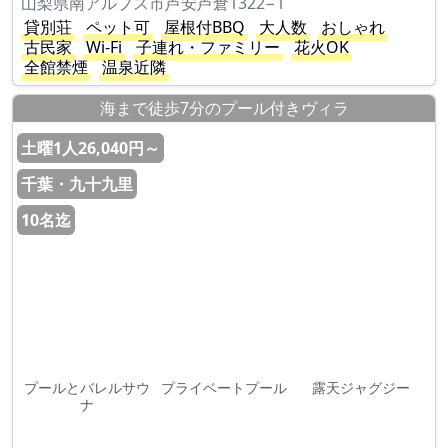
山梨県南アルプス市芦安芦倉1322−1
貸別荘
ペット可
屋根付BBQ
大人数
おしゃれ
古民家
Wi-Fi
子連れ・ファミリー
花火OK
全館禁煙
温泉近隣
海まで徒歩7分のプール付きヴィラ
土曜1人26,040円～
千葉・九十九里
10名迄
プールとバレルサウ
プライベートプール
露天ジャグジー
ナ