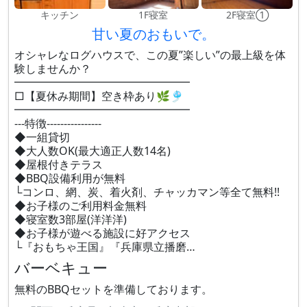
キッチン
1F寝室
2F寝室①
甘い夏のおもいで。
オシャレなログハウスで、この夏”楽しい”の最上級を体
験しませんか？
━━━━━━━━━━━━━━━━
□【夏休み期間】空き枠あり🌿🎐
━━━━━━━━━━━━━━━━
---特徴----------------
◆一組貸切
◆大人数OK(最大適正人数14名)
◆屋根付きテラス
◆BBQ設備利用が無料
└コンロ、網、炭、着火剤、チャッカマン等全て無料!!
◆お子様のご利用料金無料
◆寝室数3部屋(洋洋洋)
◆お子様が遊べる施設に好アクセス
└『おもちゃ王国』『兵庫県立播磨…
バーベキュー
無料のBBQセットを準備しております。