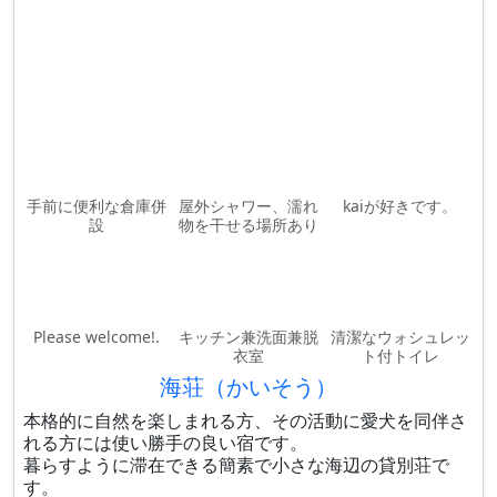
手前に便利な倉庫併
屋外シャワー、濡れ
kaiが好きです。
設
物を干せる場所あり
Please welcome!.
キッチン兼洗面兼脱
清潔なウォシュレッ
衣室
ト付トイレ
海荘（かいそう）
本格的に自然を楽しまれる方、その活動に愛犬を同伴さ
れる方には使い勝手の良い宿です。
暮らすように滞在できる簡素で小さな海辺の貸別荘で
す。