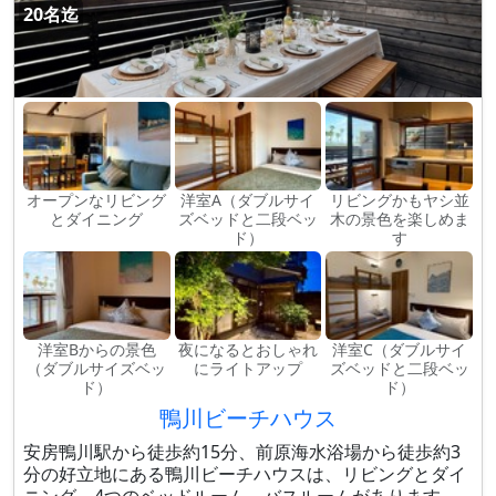
20名迄
オープンなリビング
洋室A（ダブルサイ
リビングかもヤシ並
とダイニング
ズベッドと二段ベッ
木の景色を楽しめま
ド）
す
洋室Bからの景色
夜になるとおしゃれ
洋室C（ダブルサイ
（ダブルサイズベッ
にライトアップ
ズベッドと二段ベッ
ド）
ド）
鴨川ビーチハウス
安房鴨川駅から徒歩約15分、前原海水浴場から徒歩約3
分の好立地にある鴨川ビーチハウスは、リビングとダイ