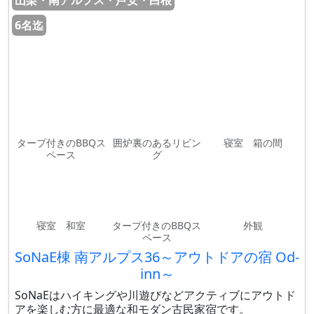
山梨・南アルプス・芦安・白根
6名迄
タープ付きのBBQス
囲炉裏のあるリビン
寝室 箱の間
ペース
グ
寝室 和室
タープ付きのBBQス
外観
ペース
SoNaE棟 南アルプス36～アウトドアの宿 Od-
inn～
SoNaEはハイキングや川遊びなどアクティブにアウトド
アを楽しむ方に最適な和モダン古民家宿です。