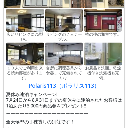
広いリビングに75型
リビングの７人テー
椿の襖の和室です。
TV。
ブル。
１０人でご利用出来
台所に調理器具から
お風呂と洗面。乾燥
る焼肉部屋がありま
食器まで完備されて
機付き洗濯機も完
す。
いま
備。
Polaris113（ポラリス113）
夏休み連泊キャンペーン‼️
7月24日から8月31日までの夏休みに連泊されたお客様は
1泊あたり3,000円商品券をプレゼント‼️
ーーーーーーーーーーーーーーーーーー
全天候型の１棟貸しの別荘です！