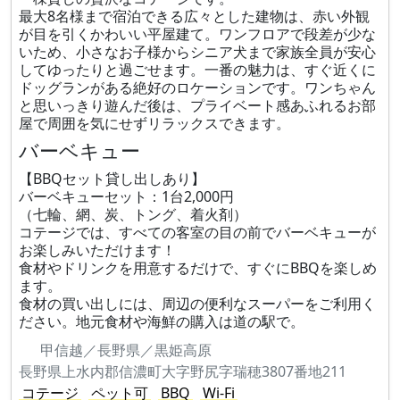
最大8名様まで宿泊できる広々とした建物は、赤い外観
が目を引くかわいい平屋建て。ワンフロアで段差が少な
いため、小さなお子様からシニア犬まで家族全員が安心
してゆったりと過ごせます。一番の魅力は、すぐ近くに
ドッグランがある絶好のロケーションです。ワンちゃん
と思いっきり遊んだ後は、プライベート感あふれるお部
屋で周囲を気にせずリラックスできます。
バーベキュー
【BBQセット貸し出しあり】
バーベキューセット：1台2,000円
（七輪、網、炭、トング、着火剤）
コテージでは、すべての客室の目の前でバーベキューが
お楽しみいただけます！
食材やドリンクを用意するだけで、すぐにBBQを楽しめ
ます。
食材の買い出しには、周辺の便利なスーパーをご利用く
ださい。地元食材や海鮮の購入は道の駅で。
甲信越／長野県／黒姫高原
長野県上水内郡信濃町大字野尻字瑞穂3807番地211
コテージ
ペット可
BBQ
Wi-Fi