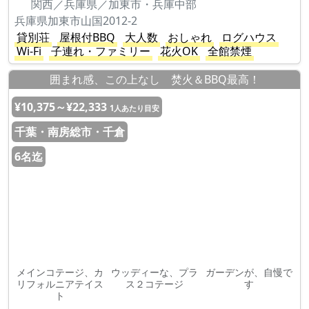
関西／兵庫県／加東市・兵庫中部
兵庫県加東市山国2012-2
貸別荘
屋根付BBQ
大人数
おしゃれ
ログハウス
Wi-Fi
子連れ・ファミリー
花火OK
全館禁煙
囲まれ感、この上なし 焚火＆BBQ最高！
¥10,375～¥22,333
1人あたり目安
千葉・南房総市・千倉
6名迄
メインコテージ、カ
ウッディーな、プラ
ガーデンが、自慢で
リフォルニアテイス
ス２コテージ
す
ト