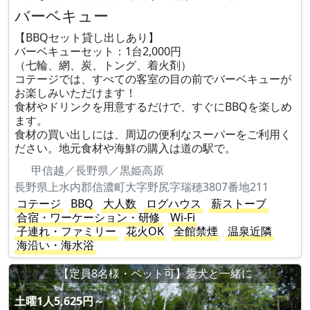
バーベキュー
【BBQセット貸し出しあり】
バーベキューセット：1台2,000円
（七輪、網、炭、トング、着火剤）
コテージでは、すべての客室の目の前でバーベキューが
お楽しみいただけます！
食材やドリンクを用意するだけで、すぐにBBQを楽しめ
ます。
食材の買い出しには、周辺の便利なスーパーをご利用く
ださい。地元食材や海鮮の購入は道の駅で。
甲信越／長野県／黒姫高原
長野県上水内郡信濃町大字野尻字瑞穂3807番地211
コテージ
BBQ
大人数
ログハウス
薪ストーブ
合宿・ワーケーション・研修
Wi-Fi
子連れ・ファミリー
花火OK
全館禁煙
温泉近隣
海沿い・海水浴
【定員8名様・ペット可】愛犬と一緒に
土曜1人5,625円～