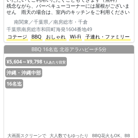
残念ながら、バーベキューコーナーには屋根がございま
せん 雨天の場合は、室内のキッチンをご利用ください
南関東／千葉県／南房総市・千倉
千葉県南房総市和田町海発1604番地49
コテージ
BBQ
おしゃれ
Wi-Fi
子連れ・ファミリー
BBQ 16名迄 北谷アラハビーチ5分
¥5,604～¥9,798
1人あたり目安
沖縄・沖縄中部
16名迄
大画面スクリーンで
大人数でもゆったり
BBQ花火もOK、BB