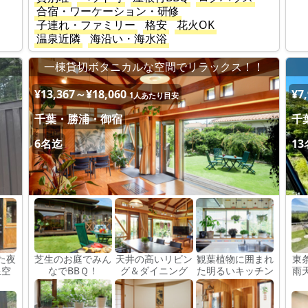
合宿・ワーケーション・研修
子連れ・ファミリー
格安
花火OK
温泉近隣
海沿い・海水浴
ナ
一棟貸切ボタニカルな空間でリラックス！！
¥13,367～¥18,060
¥7
1人あたり目安
千葉・勝浦・御宿
千
6名迄
1
た夜
芝生のお庭でみん
天井の高いリビン
観葉植物に囲まれ
東
星空
なでBBＱ！
グ＆ダイニング
た明るいキッチン
雨