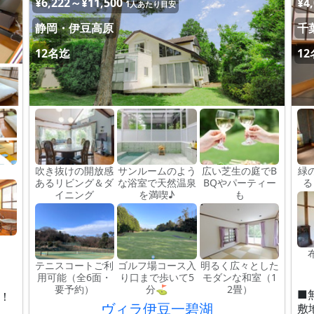
¥6,222～¥11,500
¥4
1人あたり目安
静岡・伊豆高原
千
12名迄
1
吹き抜けの開放感
サンルームのよう
広い芝生の庭でB
緑
あるリビング＆ダ
な浴室で天然温泉
BQやパーティー
る
イニング
を満喫♪
も
テニスコートご利
ゴルフ場コース入
明るく広々とした
用可能（全6面・
り口まで歩いて5
モダンな和室（1
要予約）
分⛳️
2畳）
■
分！
ヴィラ伊豆一碧湖
敷