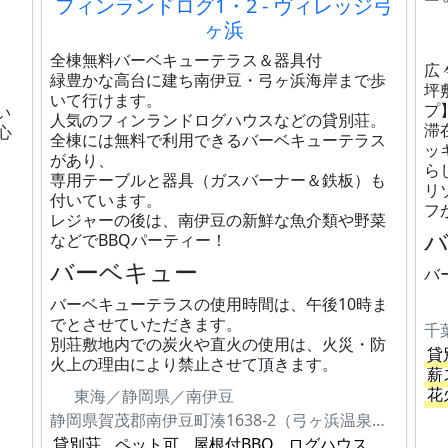
フィンランドログ1・2 - ヴィレッジ弓
ヶ浜
全棟無料バーベキューテラス＆器具付
広
緑豊かな高台に建ち南伊豆・弓ヶ浜海岸まで歩
坪
いて行けます。
プ
い
人気のフィンランドログハウスなどの貸別荘。
滞
心
全棟には無料で利用できるバーベキューテラス
ッ
があり、
ら
専用テーブルと器具（ガスバーナー＆鉄板）も
リ
付いています。
フ
レジャーの後は、南伊豆の新鮮な魚介類や野菜
などでBBQパーティー！
バーベキュー
バ
バーベキューテラスの使用時間は、午後10時ま
でとさせていただきます。
千
別荘敷地内での炭火や直火の使用は、火災・防
貸
火上の理由により禁止させて頂きます。
薪
花
東海／静岡県／南伊豆
静岡県賀茂郡南伊豆町湊1638-2（弓ヶ浜温泉別荘地内）
貸別荘
ペット可
屋根付BBQ
ログハウス