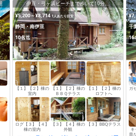
題
伊豆・弓ヶ浜ビーチまで歩いて10分。
¥5,200～¥8,714
¥7
1人あたり目安
静岡・南伊豆
千
10名迄
1
【１】【２】棟の
【１】【２】棟の
【１】【２】棟の
ガ
室内
ＢＢＱテラス
ロフトへ
ログ【３】【４】
【３】【４】棟の
【３】BBQテラス
棟の室内
外観
キ
皿