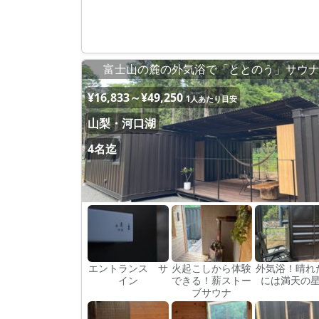
富士山の麓の外気浴で「ととのう」サウ
¥16,833～¥49,250
1人あたり目安
山梨・河口湖
4名迄
エントランス サ
火起こしから体験
外気浴！晴れ
イン
できる！薪ストー
には満天の
ブサウナ