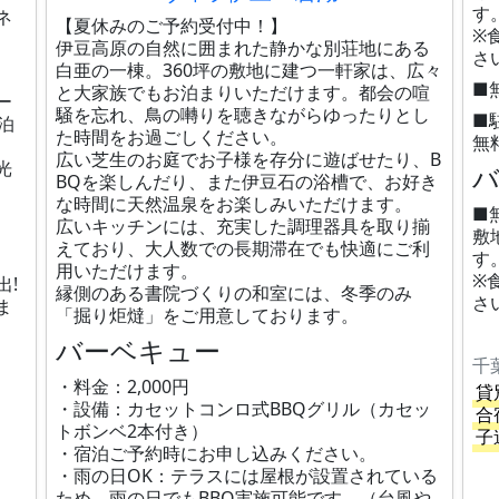
す
ネ
【夏休みのご予約受付中！】
※
伊豆高原の自然に囲まれた静かな別荘地にある
さ
白亜の一棟。360坪の敷地に建つ一軒家は、広々
■
と大家族でもお泊まりいただけます。都会の喧
ー
騒を忘れ、鳥の囀りを聴きながらゆったりとし
■
泊
た時間をお過ごしください。
無
広い芝生のお庭でお子様を存分に遊ばせたり、B
光
BQを楽しんだり、また伊豆石の浴槽で、お好き
な時間に天然温泉をお楽しみいただけます。
■
広いキッチンには、充実した調理器具を取り揃
敷
えており、大人数での長期滞在でも快適にご利
す
用いただけます。
※
出!
縁側のある書院づくりの和室には、冬季のみ
さ
ま
「掘り炬燵」をご用意しております。
バーベキュー
千
・料金：2,000円
貸
・設備：カセットコンロ式BBQグリル（カセッ
合
トボンベ2本付き）
子
・宿泊ご予約時にお申し込みください。
・雨の日OK：テラスには屋根が設置されている
ため、雨の日でもBBQ実施可能です。（台風や