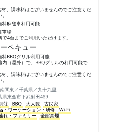
。
食材、調味料はございませんのでご注意くだ
い。
無料麻雀卓利用可能
駐車場
料で4台までご利用いただけます。
バーベキュー
無料BBQグリル利用可能
地内（屋外）で、BBQグリルの利用可能で
。
食材、調味料はございませんのでご注意くだ
い。
南関東／千葉県／九十九里
葉県東金市下武射田489
別荘
BBQ
大人数
古民家
宿・ワーケーション・研修
Wi-Fi
連れ・ファミリー
全館禁煙