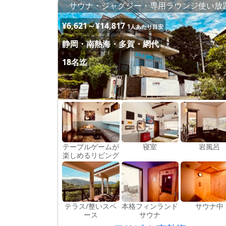
サウナ・ジャグジー・専用ラウンジ使い放
¥6,621～¥14,817
1人あたり目安
静岡・南熱海・多賀・網代
18名迄
テーブルゲームが
寝室
岩風呂
楽しめるリビング
テラス/整いスペ
本格フィンランド
サウナ中
ース
サウナ