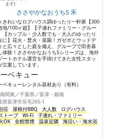
ます)
ささやかなおうちS 禾
々きれいなログハウス調ゆったり一軒家【300
敷地/100㎡超】【子連れファミリー・グルー
】【カップル・少人数でも・大人のゆったり
在に】花火・焚火・菜園！ガゼボとウッドデ
キと広々とした庭を備え、グループで田舎暮
し体験！ささやかなおうちSシリーズは、海外
ゾートホテル運営を手掛けてきた女性スタッ
が立案しています。
バーベキュー
ーベキューレンタル器材あり（有料）
南関東／千葉県／富津・鋸南
葉県富津市笹毛265-1
別荘
屋根付BBQ
大人数
ログハウス
ストーブ
Wi-Fi
子連れ・ファミリー
火OK
全館禁煙
温泉近隣
海沿い・海水浴