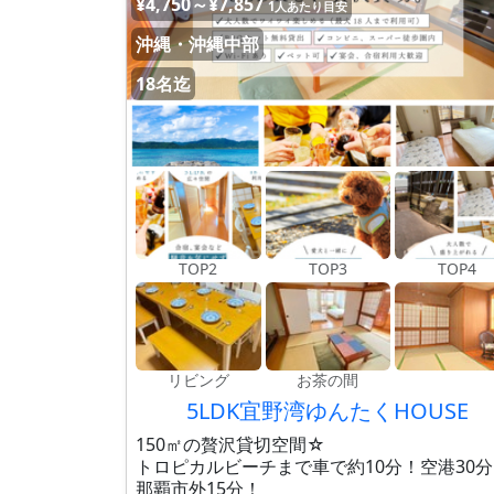
¥4,750～¥7,857
1人あたり目安
沖縄・沖縄中部
18名迄
TOP2
TOP3
TOP4
リビング
お茶の間
5LDK宜野湾ゆんたくHOUSE
150㎡の贅沢貸切空間☆
トロピカルビーチまで車で約10分！空港30
那覇市外15分！