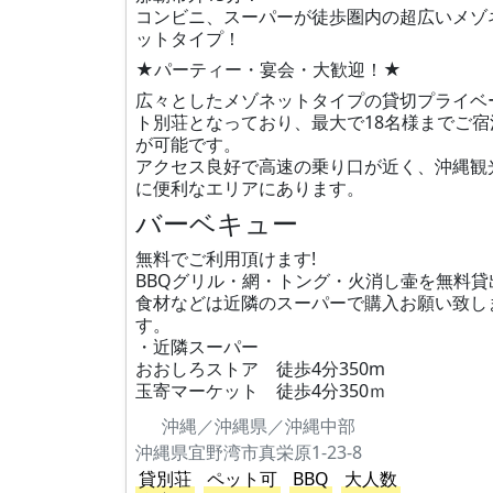
コンビニ、スーパーが徒歩圏内の超広いメゾ
ットタイプ！
★パーティー・宴会・大歓迎！★
広々としたメゾネットタイプの貸切プライベ
ト別荘となっており、最大で18名様までご宿
が可能です。
アクセス良好で高速の乗り口が近く、沖縄観
に便利なエリアにあります。
バーベキュー
無料でご利用頂けます!
BBQグリル・網・トング・火消し壷を無料貸
食材などは近隣のスーパーで購入お願い致し
す。
・近隣スーパー
おおしろストア 徒歩4分350m
玉寄マーケット 徒歩4分350ｍ
沖縄／沖縄県／沖縄中部
沖縄県宜野湾市真栄原1-23-8
貸別荘
ペット可
BBQ
大人数