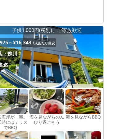
子供1,000円(税別)、ご家族歓迎
,975～¥16,343
1人あたり目安
葉・鴨川
3名迄
条海岸が一望。
海を見ながらのん
海を見ながらBBQ
天時にはテラス
びり過ごそう
でBBQ