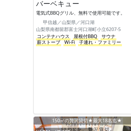
バーベキュー
電気式BBQグリル、無料で使用可能です。
甲信越／山梨県／河口湖
山梨県南都留郡富士河口湖町小立6207-5
コンテナハウス
屋根付BBQ
サウナ
薪ストーブ
Wi-Fi
子連れ・ファミリー
150㎡の贅沢貸切★最大18名迄★