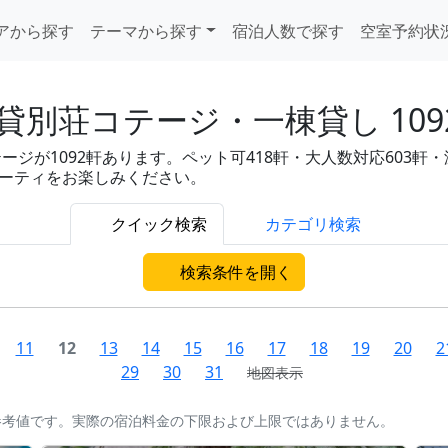
アから探す
テーマから探す
宿泊人数で探す
空室予約状
別荘コテージ・一棟貸し 10
が1092軒あります。ペット可418軒・大人数対応603軒・温泉付
パーティをお楽しみください。
クイック検索
カテゴリ検索
検索条件を開く
11
12
13
14
15
16
17
18
19
20
2
29
30
31
地図表示
参考値です。実際の宿泊料金の下限および上限ではありません。