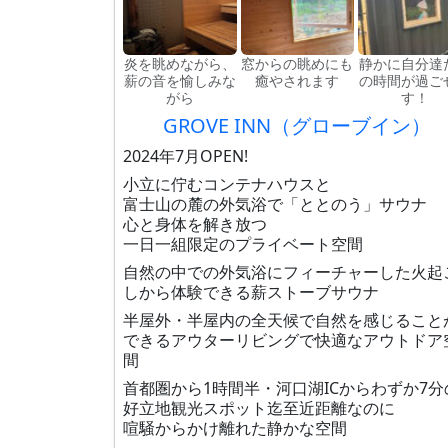
炎を眺めながら、
窓からの眺めにも
静かに自分達
薪の音を愉しみな
癒やされます
の時間が過ご
がら
す！
GROVE INN（グローブイン）
2024年7月OPEN!
小立に佇むコンテナハウスと
富士山の麓の外気浴で「ととのう」サウナ
心と身体を解き放つ
一日一組限定のプライベート空間
自然の中での外気浴にフィーチャーした火起
しから体験できる薪ストーブサウナ
半屋外・半屋内の全天候で自然を感じること
できるアウターリビングで快適なアウトドア
間
首都圏から1時間半・河口湖ICからわずか7分
好立地観光スポット迄至近距離なのに
喧騒からかけ離れた静かな空間