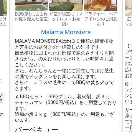
観葉植物に囲まれ
和室が寝室に（マ
ドライヤー、ヘア
だけ
お庭を臨んだ浴室
ットレス＋お布
アイロンのご用意
広
せま
団）
あり
ン
Malama Monstera
MALAMA MONSTERAは約３０種類の観葉植物
【
と芝生のお庭付きの一棟貸しの別荘です。
プ
観葉植物に囲まれたお部屋で鳥のさえずりを聞
ー
きながら、のんびりゆったりとした時間をお過
2
ごしください。
広
また、わんちゃんと一緒にご滞在して頂け芝生
お
の庭でドッグランをお楽しみ頂けます。
こ
さらに、テラスや芝生の上でBBQや焚き火がで
ゆ
きます。
ン
が
ン
☆BBQセット：BBQグリル、着火剤、炭３㎏、
空
い
チャッカマン（3300円/税込）をご用意しており
ます。
サ
追加の炭３ｋｇ（880円/税込）のご用意もござ
の
岸
います。
で
一
バーベキュー