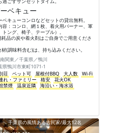
ら過ごすサンセットタイム。
バーベキュー
ーベキューコンロなどセットの貸出無料。
内容：コンロ、網１枚、着火用バーナー、軍
、トング、椅子、テーブル）。
消耗品の炭や着火剤はご自身でご用意くださ
。
食材(調味料含む)は、持ち込みください。
南関東／千葉県／鴨川
葉県鴨川市東町1071-1
別荘
ペット可
屋根付BBQ
大人数
Wi-Fi
連れ・ファミリー
格安
花火OK
館禁煙
温泉近隣
海沿い・海水浴
千葉県の風情ある古民家/最大12名