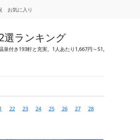
況
お気に入り
92選ランキング
き193軒と充実。1人あたり1,667円～51,
1
22
23
24
25
26
27
28