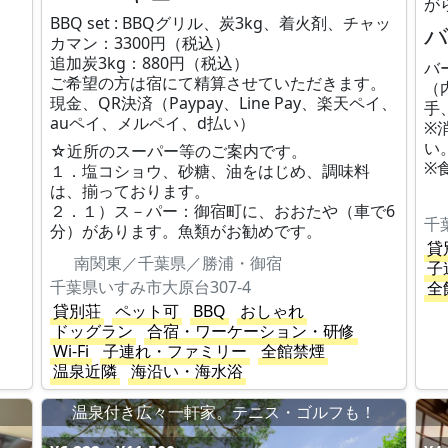
が
BBQ set : BBQグリル、炭3kg、着火剤、チャッ
カマン：3300円（税込）
追加炭3kg：880円（税込）
バ
ご希望の方は宿にて精算させていただきます。
（
現金、QR決済（Paypay、Line Pay、楽天ペイ、
手
auペイ、メルペイ、d払い）
※
い
☆近所のスーパー等のご案内です。
※
１．塩コショウ、砂糖、油をはじめ、調味料
は、揃っております。
２．１）ス－パー：御宿町に、おおたや（車で6
千
分）があります。魚類がお勧めです。
貸
南関東／千葉県／勝浦・御宿
子
千葉県いすみ市大原台307-4
全
貸別荘
ペット可
BBQ
おしゃれ
ドッグラン
合宿・ワーケーション・研修
Wi-Fi
子連れ・ファミリー
全館禁煙
温泉近隣
海沿い・海水浴
温泉付き広々一軒家。テニス・ゴルフも！