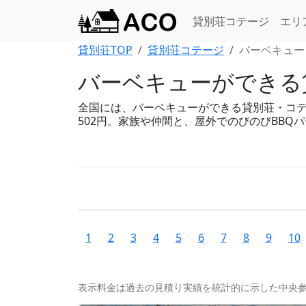
貸別荘コテージ
エリ
貸別荘TOP
貸別荘コテージ
バーベキュー
バーベキューができる貸
全国には、バーベキューができる貸別荘・コテージ
502円。家族や仲間と、屋外でのびのびBBQ
1
2
3
4
5
6
7
8
9
10
表示料金は過去の見積り実績を統計的に示した中央