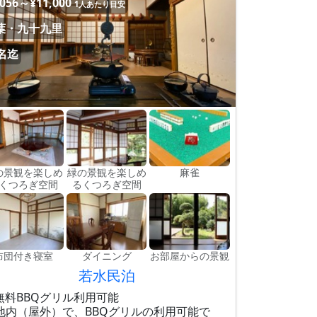
,056～¥11,000
1人あたり目安
葉・九十九里
2名迄
の景観を楽しめ
緑の景観を楽しめ
麻雀
くつろぎ空間
るくつろぎ空間
布団付き寝室
ダイニング
お部屋からの景観
若水民泊
無料BBQグリル利用可能
地内（屋外）で、BBQグリルの利用可能で