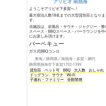
アリビオ 南熱海
ようこそアリビオ下多賀へ！
最大宿泊人数18名までの大型貸別荘となりま
す。
当施設は、岩風呂・サウナ・ジャグジー・整
スペース・BBQスペース・バーラウンジを中
にお楽しみ頂けます。
バーベキュー
ガス式BBQコンロ
東海／静岡県／南熱海・多賀・網代
静岡県熱海市下多賀1702-1399
貸別荘
ペット可
BBQ
大人数
おしゃれ
ドッグラン
サウナ
Wi-Fi
子連れ・ファミリー
全館禁煙