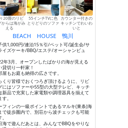
々20畳のリビ
55インチTVに色
カウンター付きの
グからは海がみ
とりどりのソファ
キッチンでわいわ
える
いと
BEACH HOUSE 鴨川
子供1,000円/連泊15％引/ペット可/誕生会/サ
ライズケーキ/BBQ/エステ/オーシャンビュ
】
022年3月、オープンしたばかりの海が見える
い貸切り一軒家！
部屋もお庭も納得の広さです。
っくり皆様でおくつろぎ頂けるように、リビ
グにはソファーや55型の大型テレビ、キッチ
は新品で充実した家電類や調理器具を揃えて
ます。
ーフィンの一級ポイントであるマルキ(東条)海
まで徒歩圏内で、別荘から波チェックも可能
す。
日海で遊んだあとは、みんなでBBQをやりな