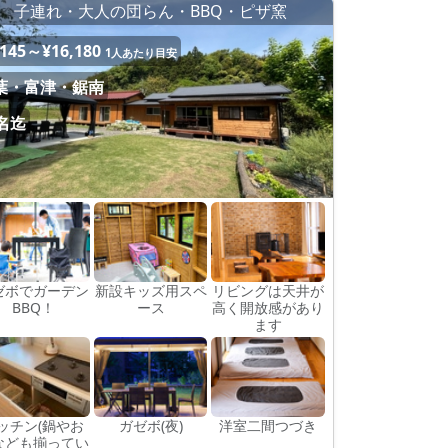
子連れ・大人の団らん・BBQ・ピザ窯
,145～¥16,180
1人あたり目安
葉・富津・鋸南
6名迄
ゼボでガーデン
新設キッズ用スペ
リビングは天井が
BBQ！
ース
高く開放感があり
ます
ッチン(鍋やお
ガゼボ(夜)
洋室二間つづき
なども揃ってい