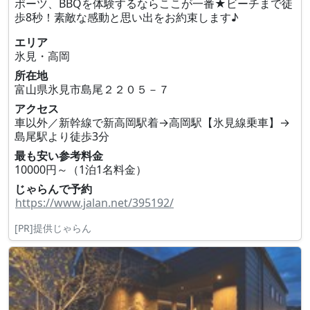
ポーツ、BBQを体験するならここが一番★ビーチまで徒
歩8秒！素敵な感動と思い出をお約束します♪
エリア
氷見・高岡
所在地
富山県氷見市島尾２２０５－７
アクセス
車以外／新幹線で新高岡駅着→高岡駅【氷見線乗車】→
島尾駅より徒歩3分
最も安い参考料金
10000円～（1泊1名料金）
じゃらんで予約
https://www.jalan.net/395192/
[PR]提供じゃらん