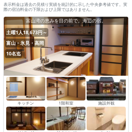
表示料金は過去の見積り実績を統計的に示した中央参考値です。実
際の宿泊料金の下限および上限ではありません。
富山湾の恵みを目の前で。海辺の宿。
土曜1人18,673円～
富山・氷見・高岡
10名迄
キッチン
1階和室
施設外観