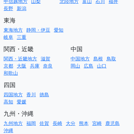
甲信越地方
山梨
北陸地方
富山
石川
福井
長野
新潟
東海
東海地方
静岡・伊豆
愛知
岐阜
三重
関西・近畿
中国
関西・近畿地方
滋賀
中国地方
島根
鳥取
京都
大阪
兵庫
奈良
岡山
広島
山口
和歌山
四国
四国地方
香川
徳島
高知
愛媛
九州・沖縄
九州地方
福岡
佐賀
長崎
大分
熊本
宮崎
鹿児島
沖縄