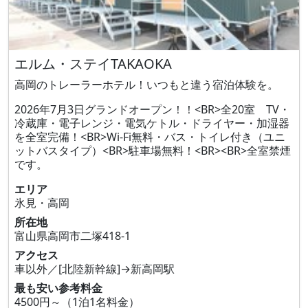
エルム・ステイTAKAOKA
高岡のトレーラーホテル！いつもと違う宿泊体験を。
2026年7月3日グランドオープン！！<BR>全20室 TV・
冷蔵庫・電子レンジ・電気ケトル・ドライヤー・加湿器
を全室完備！<BR>Wi-Fi無料・バス・トイレ付き（ユニ
ットバスタイプ）<BR>駐車場無料！<BR><BR>全室禁煙
です。
エリア
氷見・高岡
所在地
富山県高岡市二塚418‐1
アクセス
車以外／[北陸新幹線]→新高岡駅
最も安い参考料金
4500円～（1泊1名料金）