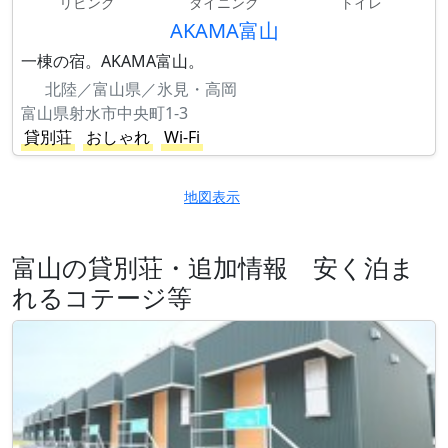
リビング
ダイニング
トイレ
AKAMA富山
一棟の宿。AKAMA富山。
北陸／富山県／氷見・高岡
富山県射水市中央町1-3
貸別荘
おしゃれ
Wi-Fi
地図表示
富山の貸別荘・追加情報 安く泊ま
れるコテージ等