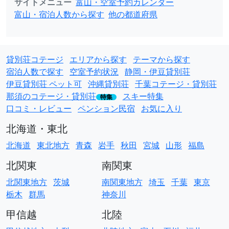
サイトメニュー
富山・空室予約カレンダー
富山・宿泊人数から探す
他の都道府県
貸別荘コテージ
エリアから探す
テーマから探す
宿泊人数で探す
空室予約状況
静岡・伊豆貸別荘
伊豆貸別荘 ペット可
沖縄貸別荘
千葉コテージ・貸別荘
那須のコテージ・貸別荘
スキー特集
特集
口コミ・レビュー
ペンション民宿
お気に入り
北海道・東北
北海道
東北地方
青森
岩手
秋田
宮城
山形
福島
北関東
南関東
北関東地方
茨城
南関東地方
埼玉
千葉
東京
栃木
群馬
神奈川
甲信越
北陸