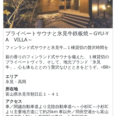
プライベートサウナと氷見牛鉄板焼～GYU-Y
A VILLA～
フィンランド式サウナと氷見牛…１棟貸切の贅沢時間を
薪の香りのフィンランド式サウナを備えた、１棟貸切の
プライベートヴィラ。そして、地元ブランド「氷見
牛」。心も体もととのう贅沢なひとときをどうぞ。<BR>
エリア
氷見・高岡
所在地
富山県氷見市朝日丘１－４１
アクセス
車／関越自動車道より北陸自動車道へ～小杉IC～小杉IC
より主要地方道にて約25km 車以外／羽田空港から富山