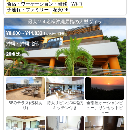
合宿・ワーケーション・研修
Wi-Fi
子連れ・ファミリー
花火OK
最大２４名様沖縄屈指の大型ヴィラ
¥8,900～¥14,833
1人あたり目安
沖縄・沖縄北部
20名迄
BBQテラス(機材あ
特大リビング本格的
全部屋オーシャンビ
り)
キッチン付き
ュー、サンセットビ
ュー