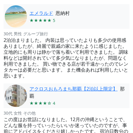
エメラルド
恩納村
★★★★★ 5
30代 男性 グループ旅行
2泊泊まりました。 内装は思っていたよりも多少の使用感
ありましたが、綺麗で親戚の家に来たように感じました。
立地的にも周りは静かで落ち着いて利用できました。 調味
料などは開封されていて多少気になりましたが、問題なく
利用できました。 買い物できる店が若干遠かったのでレン
タカーは必要だと思います。 また機会あれば利用したいと
思います。
アクロスおもろまち那覇【2泊以上限定】
那
覇
★★★★☆ 4
30代 女性 その他
この度はお世話になりました。12月の沖縄ということで、
どんな服を持っていったらいいか迷っていたのですが、事
前にアドバイスをくださり嬉しかったです。 宿泊日数分の