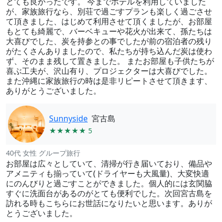
とても良かったです。 今までホテルを利用していました
が、家族旅行なら、別荘で過ごすプランも楽しく過ごさせ
て頂きました、はじめて利用させて頂くましたが、お部屋
もとても綺麗で、バーベキューや花火が出来て、孫たちは
大喜びでした、炭を持参との事でしたが前の宿泊者の残り
がたくさんありましたので、私たちが持ち込んだ炭は使わ
ず、そのまま残して置きました。 またお部屋も子供たちが
喜ぶ工夫が、沢山有り、プロジェクターは大喜びでした。
また沖縄に家族旅行の時は是非リピートさせて頂きます、
ありがとうございました。
Sunnyside
宮古島
★★★★★ 5
40代 女性 グループ旅行
お部屋は広々としていて、清掃が行き届いており、備品や
アメニティも揃っていて(ドライヤーも大風量)、大変快適
にのんびりと過ごすことができました。個人的には玄関脇
すぐに洗面台があるのがとても便利でした。次回宮古島を
訪れる時もこちらにお世話になりたいと思います。ありが
とうございました。