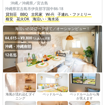
沖縄／沖縄県／宮古島
沖縄県宮古島市伊良部字国中86-18
貸別荘
BBQ
古民家
Wi-Fi
子連れ・ファミリー
格安
花火OK
海沿い・海水浴
海沿いの貸切一戸建て／オーシャンビュー！
¥4,615～¥9,800
1人あたり目安
沖縄・沖縄南部
12名迄
海風が流れ込むダイ
ベッドルーム
ベッドルームから海
ニング
が見えます