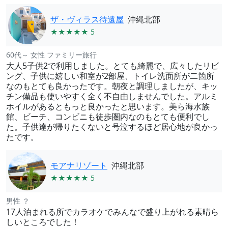
ザ・ヴィラス待遠屋
沖縄北部
★★★★★ 5
60代～ 女性 ファミリー旅行
大人5子供2で利用しました。とても綺麗で、広々したリビ
ング、子供に嬉しい和室が2部屋、トイレ洗面所が二箇所
なのもとても良かったです。朝夜と調理しましたが、キッ
チン備品も使いやすく全く不自由しませんでした。アルミ
ホイルがあるともっと良かったと思います。美ら海水族
館、ビーチ、コンビニも徒歩圏内なのもとても便利でし
た。子供達が帰りたくないと号泣するほど居心地が良かっ
たです。
モアナリゾート
沖縄北部
★★★★★ 5
男性 ？
17人泊まれる所でカラオケでみんなで盛り上がれる素晴ら
しいところでした！