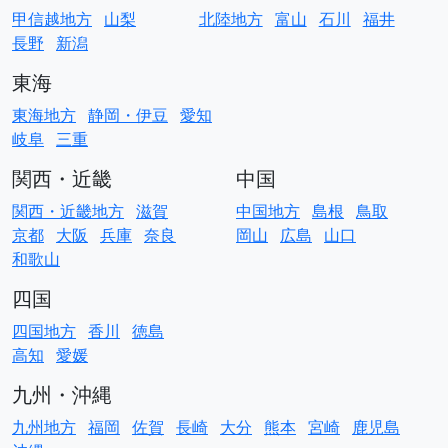
甲信越地方
山梨
北陸地方
富山
石川
福井
長野
新潟
東海
東海地方
静岡・伊豆
愛知
岐阜
三重
関西・近畿
中国
関西・近畿地方
滋賀
中国地方
島根
鳥取
京都
大阪
兵庫
奈良
岡山
広島
山口
和歌山
四国
四国地方
香川
徳島
高知
愛媛
九州・沖縄
九州地方
福岡
佐賀
長崎
大分
熊本
宮崎
鹿児島