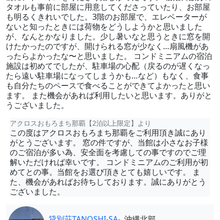
タオルも事前に部屋に用意してくださっていたり、お部屋
も明るくきれいでした。3階のお部屋で、エレベーターが
ないと知ったときには荷物をどうしようかと思いました
が、なんとかなりました。少し暑いなと思うときに窓を開
けたかったのですが、開けられる窓が少なく…扇風機があ
ったらよかったな〜と思いました。 コンドミニアムの宿泊
施設は初めてでしたが、駐車場の心配（戻るのが遅くなっ
たら遠い駐車場になってしまうかも…など）もなく、食事
も自分たちのペースで食べることができてよかったと思い
ます。 また機会があれば利用したいと思います。ありがと
うございました。
アクロスおもろまち那覇【2泊以上限定】より
この度はアクロスおもろまち那覇をご利用頂き誠にあり
がとうございます。 窓の件ですが、当館は小さなお子様
のご宿泊が多い為、安全面を考慮しての事ですのでご理
解いただければ幸いです。 コンドミニアムのご利用が初
めてとの事。当館をお選び頂きとても嬉しいです。 ま
た、機会があればお待ちしております。誠にありがとう
ございました。
貸別荘TANOSHI-SA-
沖縄北部