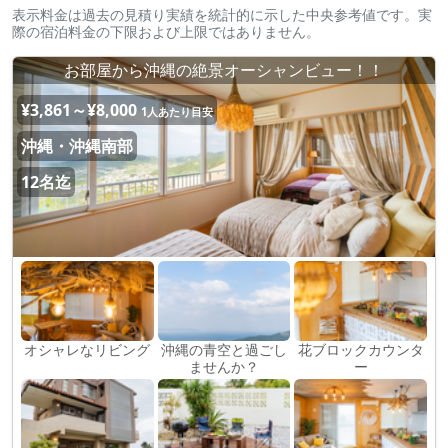
表示料金は過去の見積り実績を統計的に示した中央参考値です。実
際の宿泊料金の下限および上限ではありません。
お部屋から沖縄の絶景オーシャンビュー！！
¥3,861～¥8,000
1人あたり目安
沖縄・沖縄南部
12名迄
オシャレなリビング
沖縄の青空と過ごし
花ブロックカウンタ
ませんか？
ー