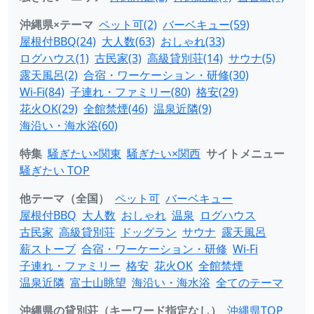
沖縄県×テーマ
ペット可(2)
バーベキュー(59)
屋根付BBQ(24)
大人数(63)
おしゃれ(33)
ログハウス(1)
古民家(3)
高級貸別荘(14)
サウナ(5)
露天風呂(2)
合宿・ワーケーション・研修(30)
Wi-Fi(84)
子連れ・ファミリー(80)
格安(29)
花火OK(29)
全館禁煙(46)
温泉近隣(9)
海沿い・海水浴(60)
特集
騒ぎたい×関東
騒ぎたい×関西
サイトメニュー
騒ぎたい TOP
他テーマ（全国）
ペット可
バーベキュー
屋根付BBQ
大人数
おしゃれ
温泉
ログハウス
古民家
高級貸別荘
ドッグラン
サウナ
露天風呂
薪ストーブ
合宿・ワーケーション・研修
Wi-Fi
子連れ・ファミリー
格安
花火OK
全館禁煙
温泉近隣
富士山眺望
海沿い・海水浴
全てのテーマ
沖縄県の貸別荘（キーワード指定なし）
沖縄県TOP