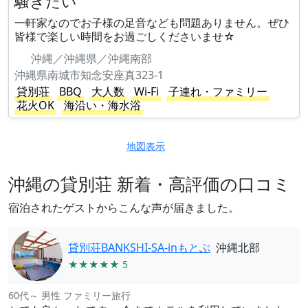
騒ぎたい
一軒家なのでお子様の足音なども問題ありません。ぜひ
皆様で楽しい時間をお過ごしくださいませ☆
沖縄／沖縄県／沖縄南部
沖縄県南城市知念安座真323-1
貸別荘
BBQ
大人数
Wi-Fi
子連れ・ファミリー
花火OK
海沿い・海水浴
地図表示
沖縄の貸別荘 新着・高評価の口コミ
宿泊されたゲストからこんな声が届きました。
貸別荘BANKSHI-SA-inもとぶ
沖縄北部
★★★★★ 5
60代～ 男性 ファミリー旅行