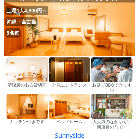
土曜1人4,800円～
沖縄・宮古島
5名迄
清潔感のある貸切宿
外観エントランス
お庭でBBQできます
♡
キッチン付きです
ベッドルーム
大人気のなかゆくい
商店目の前です
Sunnyside