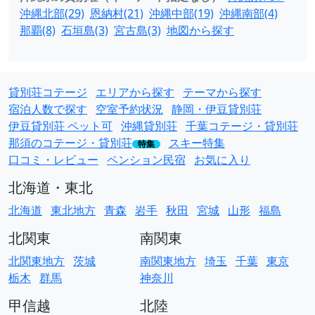
沖縄北部(29)
恩納村(21)
沖縄中部(19)
沖縄南部(4)
那覇(8)
石垣島(3)
宮古島(3)
地図から探す
貸別荘コテージ
エリアから探す
テーマから探す
宿泊人数で探す
空室予約状況
静岡・伊豆貸別荘
伊豆貸別荘 ペット可
沖縄貸別荘
千葉コテージ・貸別荘
那須のコテージ・貸別荘
スキー特集
特集
口コミ・レビュー
ペンション民宿
お気に入り
北海道・東北
北海道
東北地方
青森
岩手
秋田
宮城
山形
福島
北関東
南関東
北関東地方
茨城
南関東地方
埼玉
千葉
東京
栃木
群馬
神奈川
甲信越
北陸