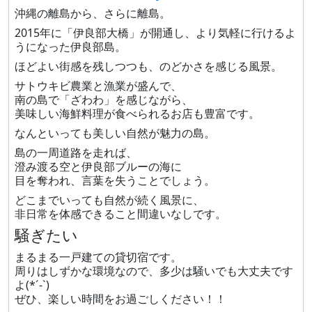
沖縄の離島から、さらに離島。
2015年に「伊良部大橋」が開通し、より気軽に行けるよ
うになった伊良部島。
ほどよい街感を残しつつも、のどかさを感じる風景。
サトウキビ農業と漁業が盛んで、
南の島で「ざわわ」を感じながら、
美味しい海鮮料理が食べられるお店も豊富です。
なんといっても美しい自然が魅力の島。
島の一周道路を走れば、
澄み渡る空と伊良部ブルーの海に
目を奪われ、言葉を失うことでしょう。
どこまでいっても自然が続く風景に、
非日常を体感できること間違いなしです。
騒ぎたい
まるまる一戸建ての貸切宿です。
周りはしずかな環境なので、多少は騒いでも大丈夫です
よ(*´-`)
ぜひ、楽しい時間をお過ごしください！！