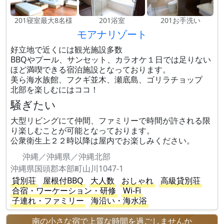
201寝室最大8名様
201浴室
201お手洗い
モアナリゾート
好立地で近くには観光施設多数
BBQやプール、サンセット、カラオケ１日では足りない
ほど満喫できる宿泊施設となっております。
美ら海水族館、フクギ並木、瀬底島、ゴリラチョップ
北部を楽しむにはココ！
騒ぎたい
大型リビングにて仲間、ファミリーで時間が許される限
り楽しむことが可能となっております。
公衆衛生上２２時以降は屋内でお楽しみください。
沖縄／沖縄県／沖縄北部
沖縄県国頭郡本部町山川1047-1
貸別荘
屋根付BBQ
大人数
おしゃれ
高級貸別荘
合宿・ワーケーション・研修
Wi-Fi
子連れ・ファミリー
海沿い・海水浴
南の小さな宿で上質な時間を過ごしませんか