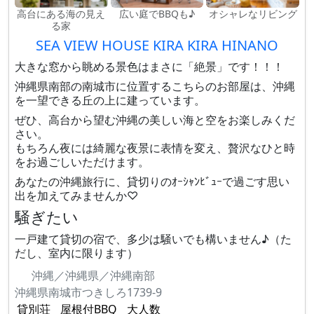
高台にある海の見え
広い庭でBBQも♪
オシャレなリビング
る家
SEA VIEW HOUSE KIRA KIRA HINANO
大きな窓から眺める景色はまさに「絶景」です！！！
沖縄県南部の南城市に位置するこちらのお部屋は、沖縄
を一望できる丘の上に建っています。
ぜひ、高台から望む沖縄の美しい海と空をお楽しみくだ
さい。
もちろん夜には綺麗な夜景に表情を変え、贅沢なひと時
をお過ごしいただけます。
あなたの沖縄旅行に、貸切りのｵｰｼｬﾝﾋﾞｭｰで過ごす思い
出を加えてみませんか♡
騒ぎたい
一戸建て貸切の宿で、多少は騒いでも構いません♪（た
だし、室内に限ります）
沖縄／沖縄県／沖縄南部
沖縄県南城市つきしろ1739-9
貸別荘
屋根付BBQ
大人数