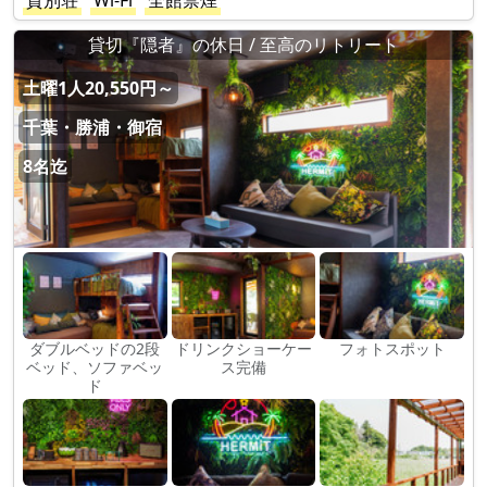
貸別荘
Wi-Fi
全館禁煙
貸切『隠者』の休日 / 至高のリトリート
土曜1人20,550円～
千葉・勝浦・御宿
8名迄
ダブルベッドの2段
ドリンクショーケー
フォトスポット
ベッド、ソファベッ
ス完備
ド