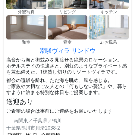
外観写真
リビング
キッチン
和室
寝室
2Fお風呂
潮騒ヴィラ リンドウ
高台から海と街並みを見渡せる絶景のロケーション。
ホテルステイの快適さと、別荘のようなプライベート感
を兼ね備えた、1棟貸し切りのリゾートヴィラです。
都会の喧騒を離れ、ただ海を眺め、風を感じる。
ご家族や大切なご友人との「何もしない贅沢」や、暮ら
すように泊まる特別な休日をご提案します。
送迎あり
ご希望の場合は事前にご連絡をお願いいたします
南関東／千葉県／鴨川
千葉県鴨川市貝渚2038-2