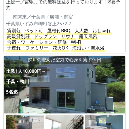
上総一ノ宮駅までの無料送迎を行っております！※要予
約
南関東／千葉県／勝浦・御宿
千葉県いすみ市岬町谷上2572-7
貸別荘
ペット可
屋根付BBQ
大人数
おしゃれ
高級貸別荘
ドッグラン
サウナ
露天風呂
合宿・ワーケーション・研修
Wi-Fi
子連れ・ファミリー
花火OK
海沿い・海水浴
鴨川の澄んだ空気で心身を癒す休日
土曜1人10,000円～
千葉・鴨川
5名迄