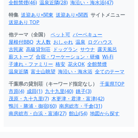
全館禁煙(46)
温泉近隣(28)
海沿い・海水浴(47)
特集
送迎あり×関東
送迎あり×関西
サイトメニュー
送迎あり TOP
他テーマ（全国）
ペット可
バーベキュー
屋根付BBQ
大人数
おしゃれ
温泉
ログハウス
古民家
高級貸別荘
ドッグラン
サウナ
露天風呂
薪ストーブ
合宿・ワーケーション・研修
Wi-Fi
子連れ・ファミリー
格安
花火OK
全館禁煙
温泉近隣
富士山眺望
海沿い・海水浴
全てのテーマ
千葉県の貸別荘（キーワード指定なし）
千葉県TOP
市原(4)
成田(1)
九十九里(40)
銚子(3)
茂原・九十九里(7)
木更津・君津・富津(42)
鴨川・勝浦・御宿(60)
南房総市・千倉(31)
南房総市・白浜・富浦(27)
館山(54)
地図から探す