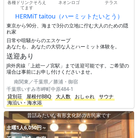
各種ドリンクそろえ
ネオンロゴ
テラス
てます
HERMiT taitou（ハーミットたいとう）
東京から90分、海まで3分の立地に佇む大人のための隠
れ家
日常や喧騒からのエスケープ
あなたも、あなたの大切な人とハーミット体験を。
送迎あり
JR外房線「上総一ノ宮駅」まで送迎可能です。ご希望の
場合は事前にお申し付けくださいませ。
南関東／千葉県／勝浦・御宿
千葉県いすみ市岬町中原484-1
貸別荘
屋根付BBQ
大人数
おしゃれ
サウナ
海沿い・海水浴
昔話みたいな有形文化財の古民家です
土曜1人6,050円～