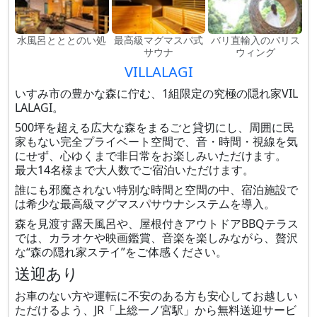
水風呂とととのい処
最高級マグマスパ式
バリ直輸入のバリス
サウナ
ウィング
VILLALAGI
いすみ市の豊かな森に佇む、1組限定の究極の隠れ家VIL
LALAGI。
500坪を超える広大な森をまるごと貸切にし、周囲に民
家もない完全プライベート空間で、音・時間・視線を気
にせず、心ゆくまで非日常をお楽しみいただけます。
最大14名様まで大人数でご宿泊いただけます。
誰にも邪魔されない特別な時間と空間の中、宿泊施設で
は希少な最高級マグマスパサウナシステムを導入。
森を見渡す露天風呂や、屋根付きアウトドアBBQテラス
では、カラオケや映画鑑賞、音楽を楽しみながら、贅沢
な“森の隠れ家ステイ”をご体感ください。
送迎あり
お車のない方や運転に不安のある方も安心してお越しい
ただけるよう、JR「上総一ノ宮駅」から無料送迎サービ