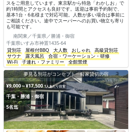
スをご用意しています。東京駅から特急「わかしお」で
約1時間とアクセスも良好です。送迎は事前予約制で、
基本1台・6名様まで対応可能。人数が多い場合は事前に
ご相談ください。途中でスーパーへのお買い物立ち寄り
も可能です。
南関東／千葉県／勝浦・御宿
千葉県いすみ市神置1435-64
貸別荘
屋根付BBQ
大人数
おしゃれ
高級貸別荘
サウナ
露天風呂
合宿・ワーケーション・研修
Wi-Fi
子連れ・ファミリー
全館禁煙
夢見る別荘がコンセプト一軒家貸切の宿
¥9,000～¥17,500
1人あたり目安
千葉・勝浦・御宿
5名迄