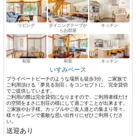
リビング
ダイニングテーブか
キッチン
らお部屋
和室
和室
キッチン
いすみベース
プライベートビーチのような場所も徒歩3分。 ご家族で
ご利用頂ける「夢見る別荘」をコンセプトに、完全貸切
でご提供しています。
ご利用の際は完全貸切になりますので、ご利用者様だけ
の空間をまさに別荘の様にして過ごすことが出来ます。
ご家族やお子様、カップルやご友人達との集まり等々、
様々なシーンで素敵な思い出作りにぜひご利用くださ
い。
送迎あり