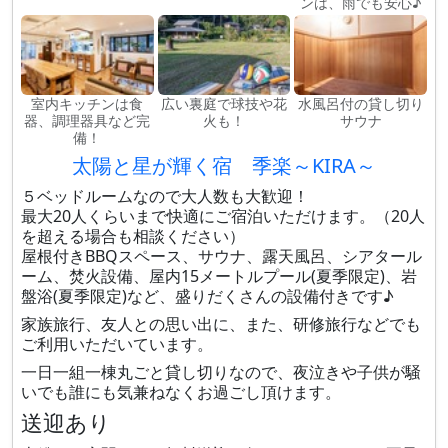
ンは、雨でも安心♪
室内キッチンは食
広い裏庭で球技や花
水風呂付の貸し切り
器、調理器具など完
火も！
サウナ
備！
太陽と星が輝く宿 季楽～KIRA～
５ベッドルームなので大人数も大歓迎！
最大20人くらいまで快適にご宿泊いただけます。（20人
を超える場合も相談ください）
屋根付きBBQスペース、サウナ、露天風呂、シアタール
ーム、焚火設備、屋内15メートルプール(夏季限定)、岩
盤浴(夏季限定)など、盛りだくさんの設備付きです♪
家族旅行、友人との思い出に、また、研修旅行などでも
ご利用いただいています。
一日一組一棟丸ごと貸し切りなので、夜泣きや子供が騒
いでも誰にも気兼ねなくお過ごし頂けます。
送迎あり