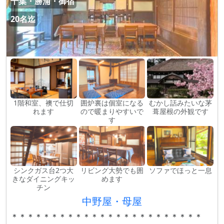
千葉・勝浦・御宿
20名迄
1階和室、襖で仕切
囲炉裏は個室になる
むかし話みたいな茅
れます
ので暖まりやすいで
葺屋根の外観です
す
シンクガス台2つ大
リビング大勢でも囲
ソファでほっと一息
きなダイニングキッ
めます
チン
中野屋・母屋
＊＊＊＊＊＊＊＊＊＊＊＊＊＊＊＊＊＊＊＊＊＊＊＊