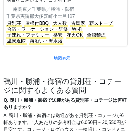
南関東／千葉県／勝浦・御宿
千葉県夷隅郡大多喜町小土呂197
貸別荘
屋根付BBQ
大人数
古民家
薪ストーブ
合宿・ワーケーション・研修
Wi-Fi
子連れ・ファミリー
格安
花火OK
全館禁煙
温泉近隣
海沿い・海水浴
地図表示
鴨川・勝浦・御宿の貸別荘・コテー
ジに関するよくある質問
Q. 鴨川・勝浦・御宿で送迎がある貸別荘・コテージは何軒
ありますか？
A. 鴨川・勝浦・御宿には送迎がある貸別荘・コテージが6
軒あります。1人あたりの参考料金は6,050円～20,550円が
目安です。コテージ・ログハウス・一棟貸し・コンドミニ