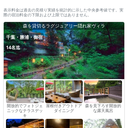
表示料金は過去の見積り実績を統計的に示した中央参考値です。実
際の宿泊料金の下限および上限ではありません。
森を貸切るラグジュアリー隠れ家ヴィラ
千葉・勝浦・御宿
14名迄
開放的でフォトジェ
屋根付きアウトドア
森を見下ろす開放的
ニックなテラスデッ
ダイニング
な露天風呂
キ