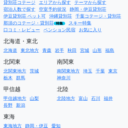
貸別荘コテージ
エリアから探す
テーマから探す
宿泊人数で探す
空室予約状況
静岡・伊豆貸別荘
伊豆貸別荘 ペット可
沖縄貸別荘
千葉コテージ・貸別荘
那須のコテージ・貸別荘
スキー特集
特集
口コミ・レビュー
ペンション民宿
お気に入り
北海道・東北
北海道
東北地方
青森
岩手
秋田
宮城
山形
福島
北関東
南関東
北関東地方
茨城
南関東地方
埼玉
千葉
東京
栃木
群馬
神奈川
甲信越
北陸
甲信越地方
山梨
北陸地方
富山
石川
福井
長野
新潟
東海
東海地方
静岡・伊豆
愛知