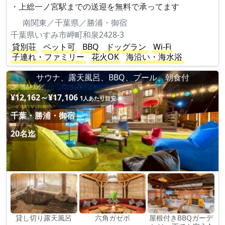
・上総一ノ宮駅までの送迎を無料で承ってます
南関東／千葉県／勝浦・御宿
千葉県いすみ市岬町和泉2428-3
貸別荘
ペット可
BBQ
ドッグラン
Wi-Fi
子連れ・ファミリー
花火OK
海沿い・海水浴
サウナ、露天風呂、BBQ、プール、朝食付
¥12,162～¥17,106
1人あたり目安
千葉・勝浦・御宿
20名迄
貸し切り露天風呂
六角ガゼボ
屋根付きBBQガーデ