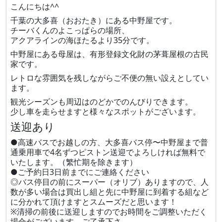
こんにちは^^
千葉の大多喜（おおたき）にある中野屋です。
チーバくんのよこっぱらの場所、
アクアラインの海ほたるより35分です。
中野屋にある母屋は、有形登録文化財の茅葺屋根の古民
家です。
レトロな雰囲気を残しながらご不便の無い設えとしてい
ます。
観光シーズンも周辺はのどかでのんびりできます。
少し車を走らせますと様々なスポットがございます。
送迎あり
●高速バスでお越しの方、大多喜バス停〜中野屋まで普
通乗用車で4名ずつピストン送迎でよろしければ無料で
いたします。（繁忙期を除きます）
●ご予約日3日前までにご連絡ください
◎バス停目の前にスーパー（オリブ）ありますので、人
数が多い場合は買出し組と先に中野屋に到着する組など
に分かれて頂けますとスムーズだと思います！
※清掃の前後に送迎しますのでお時間をご調整いただく
場合がございます、ご了承下さ