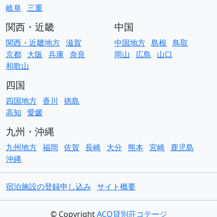
岐阜
三重
関西・近畿
中国
関西・近畿地方
滋賀
中国地方
島根
鳥取
京都
大阪
兵庫
奈良
岡山
広島
山口
和歌山
四国
四国地方
香川
徳島
高知
愛媛
九州・沖縄
九州地方
福岡
佐賀
長崎
大分
熊本
宮崎
鹿児島
沖縄
宿泊施設の登録申し込み
サイト概要
© Copyright
ACO貸別荘コテージ