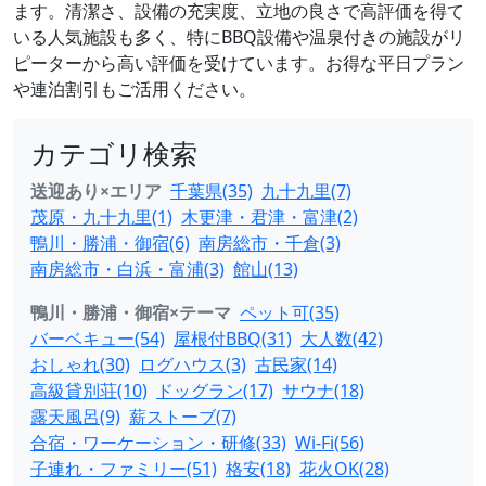
ます。清潔さ、設備の充実度、立地の良さで高評価を得て
いる人気施設も多く、特にBBQ設備や温泉付きの施設がリ
ピーターから高い評価を受けています。お得な平日プラン
や連泊割引もご活用ください。
カテゴリ検索
送迎あり×エリア
千葉県(35)
九十九里(7)
茂原・九十九里(1)
木更津・君津・富津(2)
鴨川・勝浦・御宿(6)
南房総市・千倉(3)
南房総市・白浜・富浦(3)
館山(13)
鴨川・勝浦・御宿×テーマ
ペット可(35)
バーベキュー(54)
屋根付BBQ(31)
大人数(42)
おしゃれ(30)
ログハウス(3)
古民家(14)
高級貸別荘(10)
ドッグラン(17)
サウナ(18)
露天風呂(9)
薪ストーブ(7)
合宿・ワーケーション・研修(33)
Wi-Fi(56)
子連れ・ファミリー(51)
格安(18)
花火OK(28)