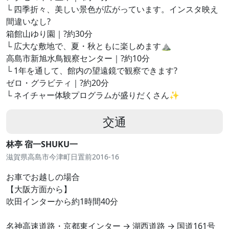
└ 四季折々、美しい景色が広がっています。インスタ映え
間違いなし?
箱館山ゆり園｜?約30分
└ 広大な敷地で、夏・秋ともに楽しめます⛰
高島市新旭水鳥観察センター｜?約10分
└ 1年を通して、館内の望遠鏡で観察できます?
ゼロ・グラビティ｜?約20分
└ ネイチャー体験プログラムが盛りだくさん✨
交通
林亭 宿一SHUKU一
滋賀県高島市今津町日置前2016-16
お車でお越しの場合
【大阪方面から】
吹田インターから約1時間40分
名神高速道路・京都東インター → 湖西道路 → 国道161号