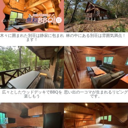
木々に囲まれた別荘は静寂に包まれ
林の中にある別荘は雰囲気満点！
ます！
広々としたウッドデッキでBBQを
思い出の一コマが生まれるリビング
楽しもう
です。