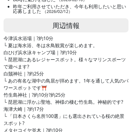
昨年ご利用させていただき、今年も利用したいと思い
応募しました
（2026/02/12）
周辺情報
今津浜水浴場｜?約10分
└ 夏は海水浴、冬は水鳥観賞が楽しめます。
白ひげ浜水泳キャンプ場｜?約10分
└ 琵琶湖にあるレジャースポット。様々なマリンスポーツ
で遊べます?
白鬚神社｜?約25分
└ あの有名な湖中の鳥居が拝めます。1年を通して人気のパ
ワースポットです⛩
竹生島神社｜?約10分?約25分
└ 琵琶湖に浮かぶ聖地、神様の棲む竹生島。神秘的です?
海津大崎｜?約17分
└ 「日本さくら名所100選」にも選出されている桜の絶景
スポット?
メタセコイヤ並木｜?約10分