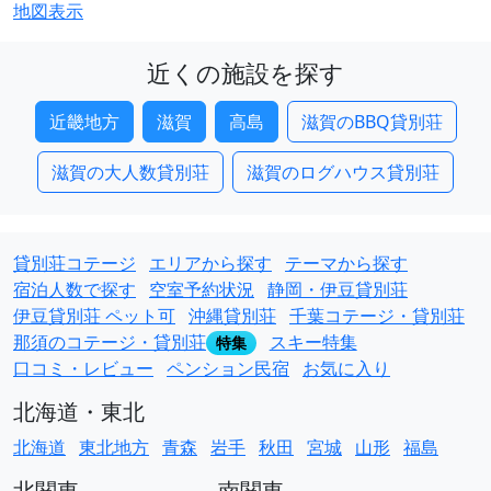
地図表示
近くの施設を探す
近畿地方
滋賀
高島
滋賀のBBQ貸別荘
滋賀の大人数貸別荘
滋賀のログハウス貸別荘
貸別荘コテージ
エリアから探す
テーマから探す
宿泊人数で探す
空室予約状況
静岡・伊豆貸別荘
伊豆貸別荘 ペット可
沖縄貸別荘
千葉コテージ・貸別荘
那須のコテージ・貸別荘
スキー特集
特集
口コミ・レビュー
ペンション民宿
お気に入り
北海道・東北
北海道
東北地方
青森
岩手
秋田
宮城
山形
福島
北関東
南関東