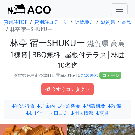
貸別荘TOP
貸別荘コテージ
近畿地方
滋賀県
高島
林亭 宿一SHUKU一
林亭 宿一SHUKU一
滋賀県 高島
1棟貸│BBQ無料│屋根付テラス│林囲
10名迄
滋賀県高島市今津町日置前2016-16
地図表示
コテージ
今すぐコンタクト
宿の特徴
ご案内
宿泊料金
施設概要
設備
レビュー・口コミ
周辺情報
交通