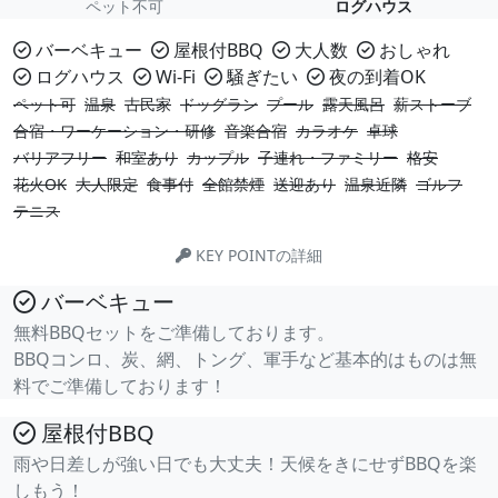
ペット不可
ログハウス
バーベキュー
屋根付BBQ
大人数
おしゃれ
ログハウス
Wi-Fi
騒ぎたい
夜の到着OK
ペット可
温泉
古民家
ドッグラン
プール
露天風呂
薪ストーブ
合宿・ワーケーション・研修
音楽合宿
カラオケ
卓球
バリアフリー
和室あり
カップル
子連れ・ファミリー
格安
花火OK
大人限定
食事付
全館禁煙
送迎あり
温泉近隣
ゴルフ
テニス
KEY POINTの詳細
バーベキュー
無料BBQセットをご準備しております。
BBQコンロ、炭、網、トング、軍手など基本的はものは無
料でご準備しております！
屋根付BBQ
雨や日差しが強い日でも大丈夫！天候をきにせずBBQを楽
しもう！