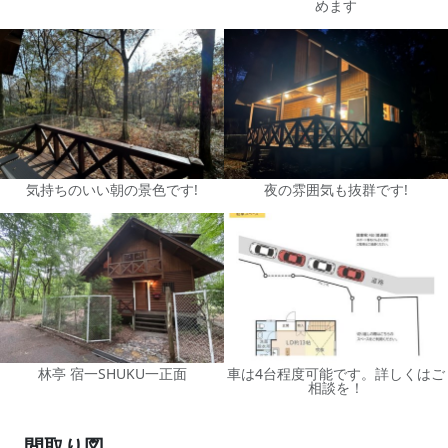
めます
気持ちのいい朝の景色です!
夜の雰囲気も抜群です!
林亭 宿一SHUKU一正面
車は4台程度可能です。詳しくはご
相談を！
間取り図