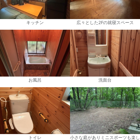
キッチン
広々とした2Fの就寝スペース
お風呂
洗面台
トイレ
小さな庭がありミニスポーツも楽し