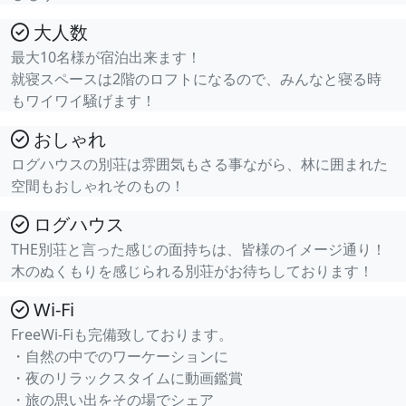
大人数
最大10名様が宿泊出来ます！
就寝スペースは2階のロフトになるので、みんなと寝る時
もワイワイ騒げます！
おしゃれ
ログハウスの別荘は雰囲気もさる事ながら、林に囲まれた
空間もおしゃれそのもの！
ログハウス
THE別荘と言った感じの面持ちは、皆様のイメージ通り！
木のぬくもりを感じられる別荘がお待ちしております！
Wi-Fi
FreeWi-Fiも完備致しております。
・自然の中でのワーケーションに
・夜のリラックスタイムに動画鑑賞
・旅の思い出をその場でシェア