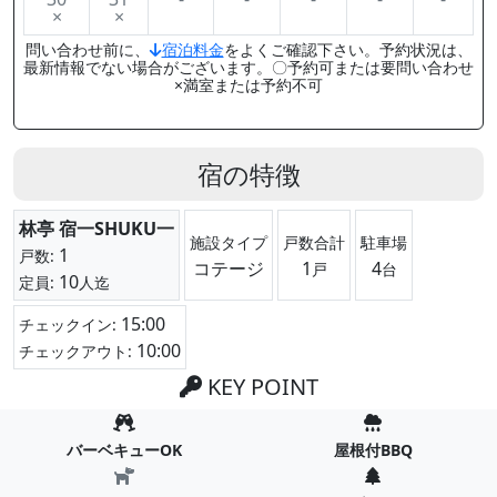
×
×
問い合わせ前に、
宿泊料金
をよくご確認下さい。予約状況は、
最新情報でない場合がございます。〇予約可または要問い合わせ
×満室または予約不可
宿の特徴
林亭 宿一SHUKU一
施設タイプ
戸数合計
駐車場
1
戸数:
コテージ
1
4
戸
台
10
定員:
人迄
15:00
チェックイン:
10:00
チェックアウト:
KEY POINT
バーベキューOK
屋根付BBQ