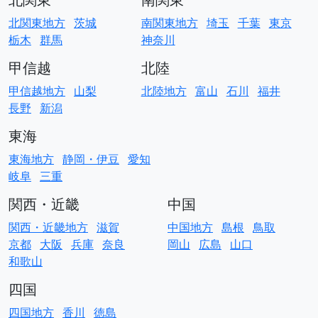
北関東地方
茨城
南関東地方
埼玉
千葉
東京
栃木
群馬
神奈川
甲信越
北陸
甲信越地方
山梨
北陸地方
富山
石川
福井
長野
新潟
東海
東海地方
静岡・伊豆
愛知
岐阜
三重
関西・近畿
中国
関西・近畿地方
滋賀
中国地方
島根
鳥取
京都
大阪
兵庫
奈良
岡山
広島
山口
和歌山
四国
四国地方
香川
徳島