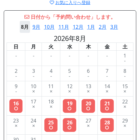
お気に入りへ登録
日付から「予約問い合わせ」します。
8月
9月
10月
11月
12月
1月
2月
3月
2026年8月
日
月
火
水
木
金
土
-
-
-
-
-
-
1
-
2
3
4
5
6
7
8
-
-
-
-
-
-
-
9
10
11
12
13
14
15
-
×
×
×
×
×
×
17
18
22
16
19
20
21
×
×
×
○
○
○
○
23
24
27
29
25
26
28
×
×
×
×
○
○
○
30
31
-
-
-
-
-