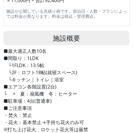
＝11,000円 = 合計92,400円
施設が公開している見積り例です。宿泊日・人数・プランによっ
ては料金が異なります。料金は税込・管理費込。
施設概要
■最大適正人数10名
■間取り：1LDK
└1FLDK：13.5帖
└2F：ロフト18帖(就寝スペース)
└キッチン｜トイレ｜浴室
■エアコン各階設置(2台)
└ + 夏：扇風機 冬：ヒーター
■駐車場：4台(普通車)
■ご注意事項
・焚火：禁止
・花火：基本禁止→手持ち花火のみ可
※打ち上げ花火、ロケット花火等は厳禁