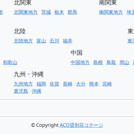
北関東
南関東
形
北関東地方
茨城
栃木
群馬
南関東地方
埼
北陸
東
北陸地方
富山
石川
福井
東
中国
和歌山
中国地方
島根
鳥取
岡山
九州・沖縄
九州地方
福岡
佐賀
長崎
大分
熊本
宮崎
鹿児島
沖縄
© Copyright
ACO貸別荘コテージ