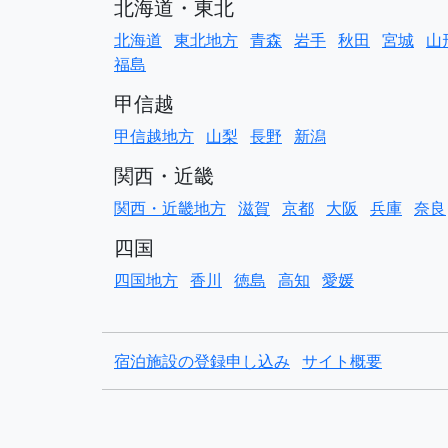
北海道・東北
北海道
東北地方
青森
岩手
秋田
宮城
山
福島
甲信越
甲信越地方
山梨
長野
新潟
関西・近畿
関西・近畿地方
滋賀
京都
大阪
兵庫
奈良
四国
四国地方
香川
徳島
高知
愛媛
宿泊施設の登録申し込み
サイト概要