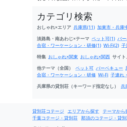
カテゴリ検索
おしゃれ×エリア
兵庫県(11)
加東市・兵庫中
淡路島・南あわじ×テーマ
ペット可(1)
バー
合宿・ワーケーション・研修(1)
Wi-Fi(2)
子
特集
おしゃれ×関東
おしゃれ×関西
サイト
他テーマ（全国）
ペット可
バーベキュー
合宿・ワーケーション・研修
Wi-Fi
子連れ
兵庫県の貸別荘（キーワード指定なし）
兵
貸別荘コテージ
エリアから探す
テーマから
千葉コテージ・貸別荘
那須のコテージ・貸別