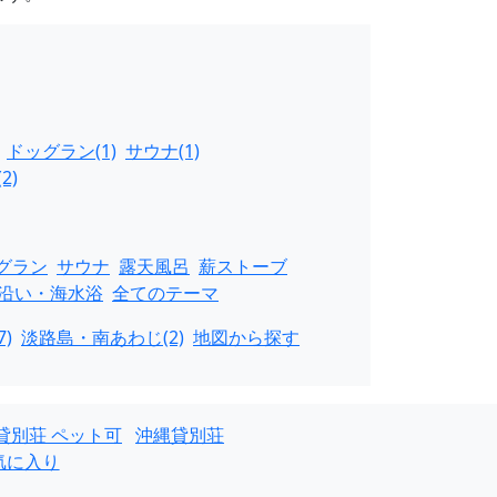
ドッグラン(1)
サウナ(1)
2)
グラン
サウナ
露天風呂
薪ストーブ
沿い・海水浴
全てのテーマ
)
淡路島・南あわじ(2)
地図から探す
貸別荘 ペット可
沖縄貸別荘
気に入り