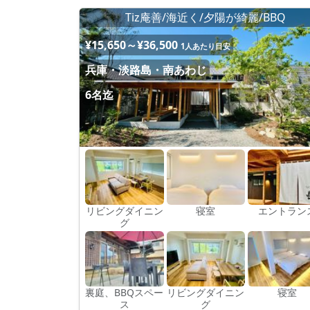
Tiz庵善/海近く/夕陽が綺麗/BBQ
¥15,650～¥36,500
1人あたり目安
兵庫・淡路島・南あわじ
6名迄
リビングダイニン
寝室
エントラン
グ
裏庭、BBQスペー
リビングダイニン
寝室
ス
グ