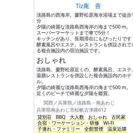
Tiz庵 善
淡路島の西海岸。慶野松原海水浴場まで徒歩1
分
夕陽の綺麗な淡路島西海岸の海まで500 m。
スーパーマーケットまで車で5分！
キッチンがあり、長期滞在にもぴったりです
酵素風呂やエステ、レストランも併設されて
る複合施設内の宿泊施設です。
おしゃれ
淡路島、慶野松原近くの、酵素風呂、エステ
薬膳レストランを併設した複合施設内のホテ
ル。
夕陽の綺麗な淡路島西海岸の海まで500 m。
近くのビーチで綺麗な夕陽を鑑賞。
関西／兵庫県／淡路島・南あわじ
兵庫県南あわじ市松帆古津路612
貸別荘
BBQ
大人数
おしゃれ
古民家
合宿・ワーケーション・研修
Wi-Fi
子連れ・ファミリー
全館禁煙
温泉近隣