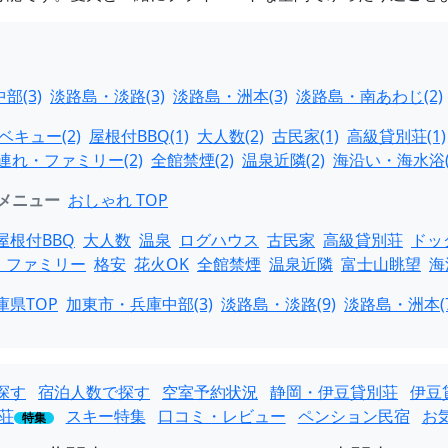
部(3)
淡路島・淡路(3)
淡路島・洲本(3)
淡路島・南あわじ(2)
ベキュー(2)
屋根付BBQ(1)
大人数(2)
古民家(1)
高級貸別荘(1)
連れ・ファミリー(2)
全館禁煙(2)
温泉近隣(2)
海沿い・海水浴(
メニュー
おしゃれ TOP
屋根付BBQ
大人数
温泉
ログハウス
古民家
高級貸別荘
ドッ
・ファミリー
格安
花火OK
全館禁煙
温泉近隣
富士山眺望
海
庫県TOP
加東市・兵庫中部(3)
淡路島・淡路(9)
淡路島・洲本(7
探す
宿泊人数で探す
空室予約状況
静岡・伊豆貸別荘
伊豆
荘
スキー特集
口コミ・レビュー
ペンション民宿
お
特集