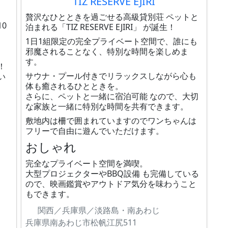
TIZ RESERVE EJIRI
贅沢なひとときを過ごせる高級貸別荘 ペットと
0
泊まれる「TIZ RESERVE EJIRI」 が誕生！
1日1組限定の完全プライベート空間で、誰にも
邪魔されることなく、特別な時間を楽しめま
す。
！
サウナ・プール付きでリラックスしながら心も
い
体も癒されるひとときを。
さらに、ペットと一緒に宿泊可能 なので、大切
な家族と一緒に特別な時間を共有できます。
、
敷地内は柵で囲まれていますのでワンちゃんは
フリーで自由に遊んでいただけます。
おしゃれ
完全なプライベート空間を満喫。
大型プロジェクターやBBQ設備 も完備している
ので、映画鑑賞やアウトドア気分を味わうこと
もできます。
関西／兵庫県／淡路島・南あわじ
兵庫県南あわじ市松帆江尻511