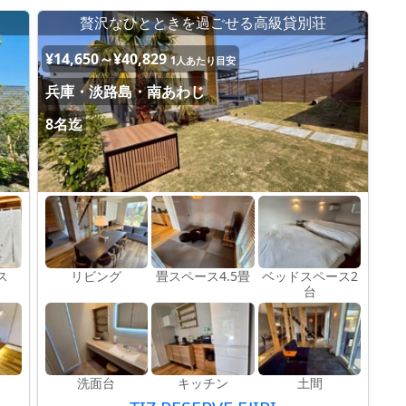
贅沢なひとときを過ごせる高級貸別荘
¥14,650～¥40,829
1人あたり目安
兵庫・淡路島・南あわじ
8名迄
ス
リビング
畳スペース4.5畳
ベッドスペース2
台
洗面台
キッチン
土間