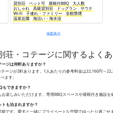
貸別荘
ペット可
屋根付BBQ
大人数
おしゃれ
高級貸別荘
ドッグラン
サウナ
Wi-Fi
子連れ・ファミリー
全館禁煙
温泉近隣
海沿い・海水浴
地図表示
別荘・コテージに関するよくあ
コテージは何軒ありますか？
テージが2軒あります。1人あたりの参考料金は22,160円～2
選べます。
BQもできますか？
BQもお楽しみいただけます。専用BBQスペースや屋根付き施設
ットも泊まれますか？
同伴可能です。愛犬と一緒にプライベートな空間でゆったり過ごせ