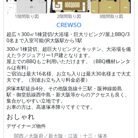
1階間取り図
2階間取り図
3階間取り図
CREWSO
超広々300㎡1棟貸切/大浴場・巨大リビング/屋上BBQ/3
0名まで入室可能/JR大阪駅から1駅
300㎡1棟貸切、超巨大リビングとキッチン、大浴場を備
えたラグジュアリー1戸建となります。
屋上でのBBQもご利用いただけます。（BBQ機材レンタ
ルは有料）
ご宿泊は最大16名様、お立ち入りは最大30名様まで大丈
夫です。（別途お立ち入り料金必要）
JR塚本駅徒歩4分、その他阪急線十三駅・阪神線姫島
駅・御堂筋線西中島・新大阪等からのアクセスも良く、
集合がしやすい立地です。
お車の方は、高速塚本降りてすぐです。
おしゃれ
デザイナーズ物件
関西／大阪府／新大阪・江坂・十三・塚本