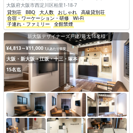
大阪府大阪市西淀川区柏里1-18-7
貸別荘
BBQ
大人数
おしゃれ
高級貸別荘
合宿・ワーケーション・研修
Wi-Fi
子連れ・ファミリー
全館禁煙
新大阪デザイナーズ戸建/最大16名様
¥4,813～¥11,000
1人あたり目安
大阪・新大阪・江坂・十三・塚本
15名迄