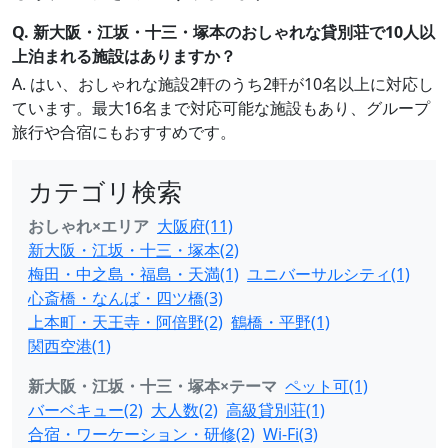
Q. 新大阪・江坂・十三・塚本のおしゃれな貸別荘で10人以
上泊まれる施設はありますか？
A. はい、おしゃれな施設2軒のうち2軒が10名以上に対応し
ています。最大16名まで対応可能な施設もあり、グループ
旅行や合宿にもおすすめです。
カテゴリ検索
おしゃれ×エリア
大阪府(11)
新大阪・江坂・十三・塚本(2)
梅田・中之島・福島・天満(1)
ユニバーサルシティ(1)
心斎橋・なんば・四ツ橋(3)
上本町・天王寺・阿倍野(2)
鶴橋・平野(1)
関西空港(1)
新大阪・江坂・十三・塚本×テーマ
ペット可(1)
バーベキュー(2)
大人数(2)
高級貸別荘(1)
合宿・ワーケーション・研修(2)
Wi-Fi(3)