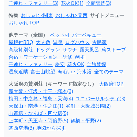
子連れ・ファミリー(3)
花火OK(1)
全館禁煙(3)
特集
おしゃれ×関東
おしゃれ×関西
サイトメニュー
おしゃれ TOP
他テーマ（全国）
ペット可
バーベキュー
屋根付BBQ
大人数
温泉
ログハウス
古民家
高級貸別荘
ドッグラン
サウナ
露天風呂
薪ストーブ
合宿・ワーケーション・研修
Wi-Fi
子連れ・ファミリー
格安
花火OK
全館禁煙
温泉近隣
富士山眺望
海沿い・海水浴
全てのテーマ
大阪府の貸別荘（キーワード指定なし）
大阪府TOP
新大阪・江坂・十三・塚本(3)
梅田・中之島・福島・天満(4)
ユニバーサルシティ(3)
天保山・南港・住之江(1)
谷町・大阪城公園(2)
心斎橋・なんば・四ツ橋(5)
上本町・天王寺・阿倍野(5)
鶴橋・平野(2)
関西空港(3)
地図から探す