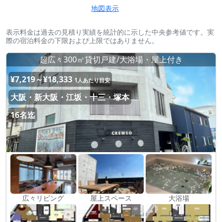
地図表示
表示料金は過去の見積り実績を統計的に示した中央参考値です。実
際の宿泊料金の下限および上限ではありません。
超広々300㎡貸切戸建/大浴場・屋上付き
¥7,219～¥18,333
1人あたり目安
大阪・新大阪・江坂・十三・塚本
16名迄
広々リビング
屋上スペース
大浴場