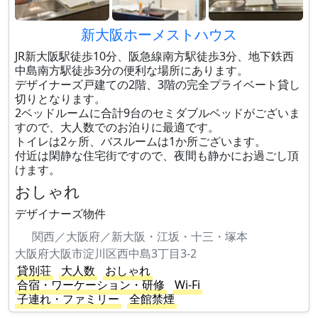
新大阪ホーメストハウス
JR新大阪駅徒歩10分、阪急線南方駅徒歩3分、地下鉄西
中島南方駅徒歩3分の便利な場所にあります。
デザイナーズ戸建ての2階、3階の完全プライベート貸し
切りとなります。
2ベッドルームに合計9台のセミダブルベッドがございま
すので、大人数でのお泊りに最適です。
トイレは2ヶ所、バスルームは1か所ございます。
付近は閑静な住宅街ですので、夜間も静かにお過ごし頂
けます。
おしゃれ
デザイナーズ物件
関西／大阪府／新大阪・江坂・十三・塚本
大阪府大阪市淀川区西中島3丁目3-2
貸別荘
大人数
おしゃれ
合宿・ワーケーション・研修
Wi-Fi
子連れ・ファミリー
全館禁煙