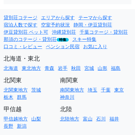
貸別荘コテージ
エリアから探す
テーマから探す
宿泊人数で探す
空室予約状況
静岡・伊豆貸別荘
伊豆貸別荘 ペット可
沖縄貸別荘
千葉コテージ・貸別荘
那須のコテージ・貸別荘
スキー特集
特集
口コミ・レビュー
ペンション民宿
お気に入り
北海道・東北
北海道
東北地方
青森
岩手
秋田
宮城
山形
福島
北関東
南関東
北関東地方
茨城
南関東地方
埼玉
千葉
東京
栃木
群馬
神奈川
甲信越
北陸
甲信越地方
山梨
北陸地方
富山
石川
福井
長野
新潟