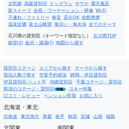
古民家
高級貸別荘
ドッグラン
サウナ
露天風呂
薪ストーブ
合宿・ワーケーション・研修
Wi-Fi
子連れ・ファミリー
格安
花火OK
全館禁煙
温泉近隣
富士山眺望
海沿い・海水浴
全てのテーマ
石川県の貸別荘（キーワード指定なし）
石川県TOP
能登(2)
金沢・湯涌(1)
地図から探す
貸別荘コテージ
エリアから探す
テーマから探す
宿泊人数で探す
空室予約状況
静岡・伊豆貸別荘
伊豆貸別荘 ペット可
沖縄貸別荘
千葉コテージ・貸別荘
那須のコテージ・貸別荘
スキー特集
特集
口コミ・レビュー
ペンション民宿
お気に入り
北海道・東北
北海道
東北地方
青森
岩手
秋田
宮城
山形
福島
北関東
南関東