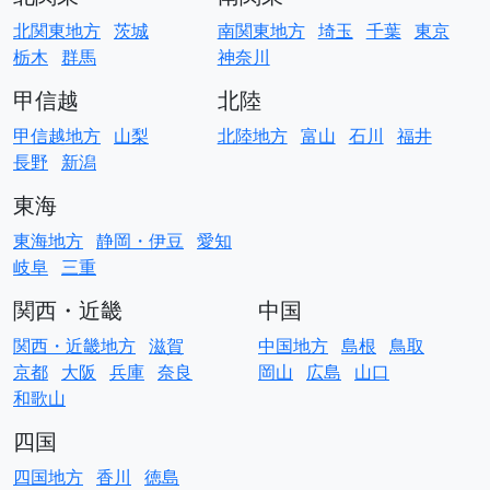
北関東地方
茨城
南関東地方
埼玉
千葉
東京
栃木
群馬
神奈川
甲信越
北陸
甲信越地方
山梨
北陸地方
富山
石川
福井
長野
新潟
東海
東海地方
静岡・伊豆
愛知
岐阜
三重
関西・近畿
中国
関西・近畿地方
滋賀
中国地方
島根
鳥取
京都
大阪
兵庫
奈良
岡山
広島
山口
和歌山
四国
四国地方
香川
徳島