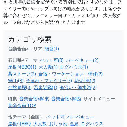
A. 石川県の音楽合宿ができる貸別荘でおすすめなのは、フ
ァミリー向けやカップル向けの施設があります。用途や予
算に合わせて、ファミリー向け・カップル向け・大人数グ
ループ向けなどからお選びいただけます。
カテゴリ検索
音楽合宿×エリア
能登(1)
石川県×テーマ
ペット可(3)
バーベキュー(2)
屋根付BBQ(1)
大人数(1)
ログハウス(1)
薪ストーブ(2)
合宿・ワーケーション・研修(2)
Wi-Fi(3)
子連れ・ファミリー(3)
花火OK(2)
全館禁煙(3)
温泉近隣(1)
海沿い・海水浴(2)
特集
音楽合宿×関東
音楽合宿×関西
サイトメニュー
音楽合宿 TOP
他テーマ（全国）
ペット可
バーベキュー
屋根付BBQ
大人数
おしゃれ
温泉
ログハウス