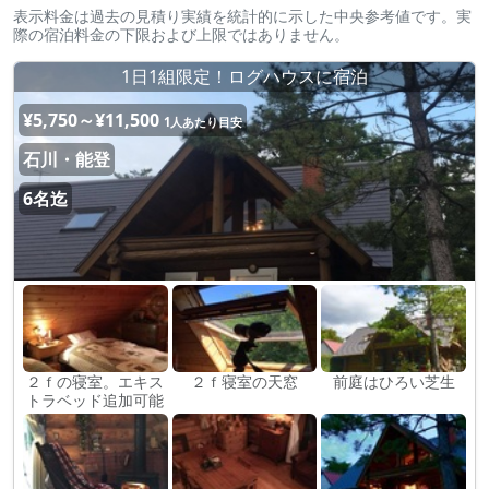
表示料金は過去の見積り実績を統計的に示した中央参考値です。実
際の宿泊料金の下限および上限ではありません。
1日1組限定！ログハウスに宿泊
¥5,750～¥11,500
1人あたり目安
石川・能登
6名迄
２ｆの寝室。エキス
２ｆ寝室の天窓
前庭はひろい芝生
トラベッド追加可能