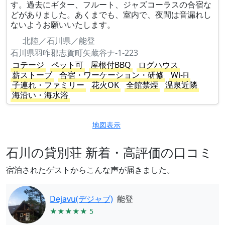
す。過去にギター、フルート、ジャズコーラスの合宿な
どがありました。あくまでも、室内で、夜間は音漏れし
ないようお願いいたします。
北陸／石川県／能登
石川県羽咋郡志賀町矢蔵谷ナ-1-223
コテージ
ペット可
屋根付BBQ
ログハウス
薪ストーブ
合宿・ワーケーション・研修
Wi-Fi
子連れ・ファミリー
花火OK
全館禁煙
温泉近隣
海沿い・海水浴
地図表示
石川の貸別荘 新着・高評価の口コミ
宿泊されたゲストからこんな声が届きました。
Dejavu(デジャブ)
能登
★★★★★ 5