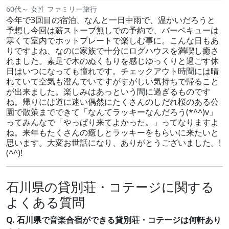
60代～ 女性 ファミリー旅行
今年で3回目の宿泊、なんと一日中雨で、温かいだろうと
予想し今回は薪ストーブ無しでの予約で、バーベキューは
寒くて室内でホットプレートで楽しむ事に。こんな日もあ
りですよね、なのに家族で十分にログハウスを満喫し癒さ
れました。素足で木のぬくもりを感じゆっくりと過ごす休
日はいつになっても憧れです。チェックアウト時間には晴
れていて空気も澄んでいてすがすがしい気持ちで帰ること
が出来ました。楽しみはあっという間に過ぎるものです
ね。帰りには道に迷い偶然にたくさんのしだれ桜のある公
園で散策までできて「なんてラッキーなんだろう(*^^)v」
ってみんなで「やっぱり来てよかった。」ってなりますよ
ね。来年もたくさんの癒しとラッキーをもらいに来たいと
思います。大変お世話になり、ありがとうございました。!
(^^)!
石川県の貸別荘・コテージに関する
よくある質問
Q. 石川県で音楽合宿ができる貸別荘・コテージは何軒あり