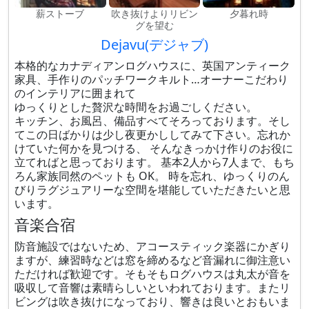
薪ストーブ
吹き抜けよりリビン
夕暮れ時
グを望む
Dejavu(デジャブ)
本格的なカナディアンログハウスに、英国アンティーク
家具、手作りのパッチワークキルト…オーナーこだわり
のインテリアに囲まれて
ゆっくりとした贅沢な時間をお過ごしください。
キッチン、お風呂、備品すべてそろっております。そし
てこの日ばかりは少し夜更かししてみて下さい。忘れか
けていた何かを見つける、 そんなきっかけ作りのお役に
立てればと思っております。 基本2人から7人まで、もち
ろん家族同然のペットも OK。 時を忘れ、ゆっくりのん
びりラグジュアリーな空間を堪能していただきたいと思
います。
音楽合宿
防音施設ではないため、アコースティック楽器にかぎり
ますが、練習時などは窓を締めるなど音漏れに御注意い
ただければ歓迎です。そもそもログハウスは丸太が音を
吸収して音響は素晴らしいといわれております。またリ
ビングは吹き抜けになっており、響きは良いとおもいま