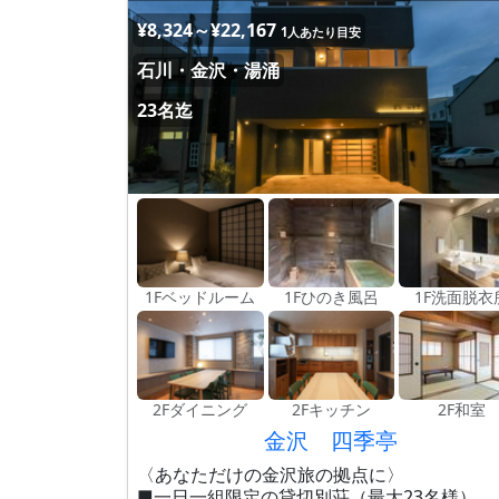
¥8,324～¥22,167
1人あたり目安
石川・金沢・湯涌
23名迄
1Fベッドルーム
1Fひのき風呂
1F洗面脱衣
2Fダイニング
2Fキッチン
2F和室
金沢 四季亭
〈あなただけの金沢旅の拠点に〉
■一日一組限定の貸切別荘（最大23名様）