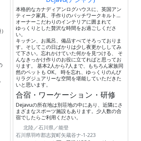
本格的なカナディアンログハウスに、英国アン
ティーク家具、手作りのパッチワークキルト…
オーナーこだわりのインテリアに囲まれて
ゆっくりとした贅沢な時間をお過ごしくださ
種）
い。
キッチン、お風呂、備品すべてそろっておりま
す。そしてこの日ばかりは少し夜更かししてみ
て下さい。忘れかけていた何かを見つける、 そ
んなきっかけ作りのお役に立てればと思ってお
の
ります。 基本2人から7人まで、もちろん家族同
然のペットも OK。 時を忘れ、ゆっくりのんび
りラグジュアリーな空間を堪能していただきた
。
いと思います。
合宿・ワーケーション・研修
Dejavuの所在地は別荘地の中にあり、近隣にさ
まざまなスポーツ施設もあります。少人数の合
宿でしたらご利用ください。
北陸／石川県／能登
石川県羽咋郡志賀町矢蔵谷ナ-1-223