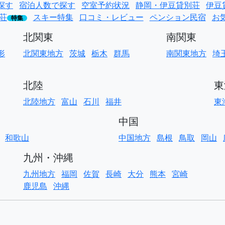
探す
宿泊人数で探す
空室予約状況
静岡・伊豆貸別荘
伊豆
荘
スキー特集
口コミ・レビュー
ペンション民宿
お
特集
北関東
南関東
形
北関東地方
茨城
栃木
群馬
南関東地方
埼
北陸
東
北陸地方
富山
石川
福井
東
中国
和歌山
中国地方
島根
鳥取
岡山
九州・沖縄
九州地方
福岡
佐賀
長崎
大分
熊本
宮崎
鹿児島
沖縄