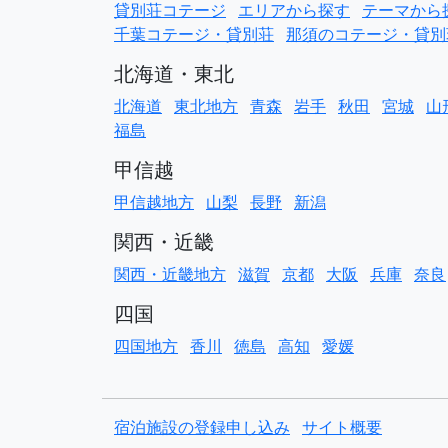
貸別荘コテージ
エリアから探す
テーマから
千葉コテージ・貸別荘
那須のコテージ・貸別
北海道・東北
北海道
東北地方
青森
岩手
秋田
宮城
山
福島
甲信越
甲信越地方
山梨
長野
新潟
関西・近畿
関西・近畿地方
滋賀
京都
大阪
兵庫
奈良
四国
四国地方
香川
徳島
高知
愛媛
宿泊施設の登録申し込み
サイト概要