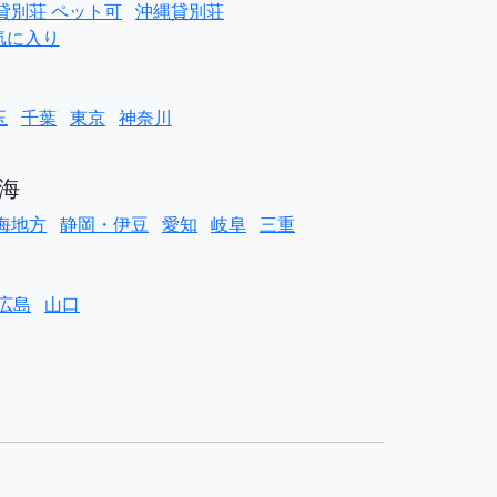
貸別荘 ペット可
沖縄貸別荘
気に入り
玉
千葉
東京
神奈川
海
海地方
静岡・伊豆
愛知
岐阜
三重
広島
山口