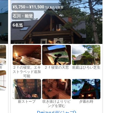
¥5,750～¥11,500
1人あたり目安
石川・能登
6名迄
所
２ｆの寝室。エキ
２ｆ寝室の天窓
前庭はひろい芝生
ストラベッド追加
可能
薪ストーブ
吹き抜けよりリビ
夕暮れ時
ングを望む
Dejavu(デジャブ)