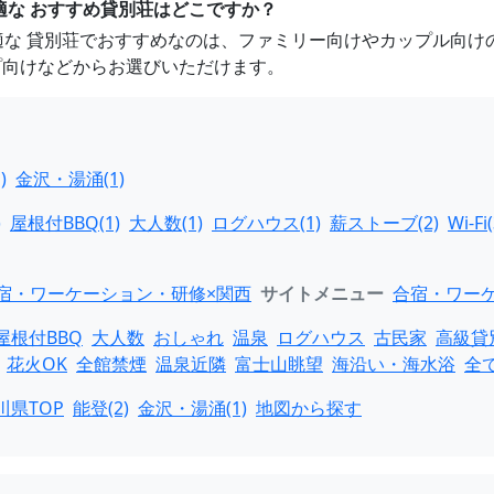
適な おすすめ貸別荘はどこですか？
最適な 貸別荘でおすすめなのは、ファミリー向けやカップル向
プ向けなどからお選びいただけます。
)
金沢・湯涌(1)
)
屋根付BBQ(1)
大人数(1)
ログハウス(1)
薪ストーブ(2)
Wi-Fi(
宿・ワーケーション・研修×関西
サイトメニュー
合宿・ワーケ
屋根付BBQ
大人数
おしゃれ
温泉
ログハウス
古民家
高級貸
花火OK
全館禁煙
温泉近隣
富士山眺望
海沿い・海水浴
全
川県TOP
能登(2)
金沢・湯涌(1)
地図から探す