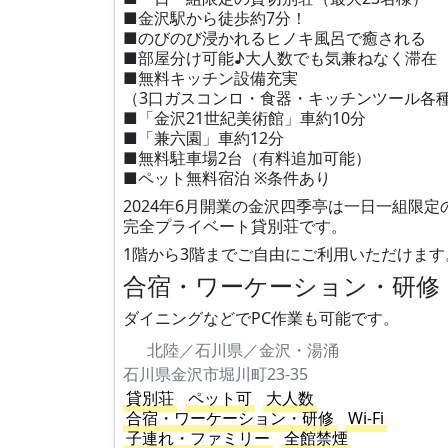
■金沢駅から徒歩約7分！
■のびのび浸かれるヒノキ風呂で癒される
■部屋分け可能♪大人数でも気兼ねなく滞在
■無料キッチン設備充実
（3口ガスコンロ・食器・キッチンツール各
■「金沢21世紀美術館」車約10分
■「兼六園」車約12分
■無料駐車場2台（有料追加可能）
■ペット無料宿泊 ※条件あり
2024年6月開業の金沢四季亭は一日一組限定
完全プライベート貸別荘です。
1階から3階までご自由にご利用いただけます
合宿・ワーケーション・研修
ダイニングなどでPC作業も可能です。
北陸／石川県／金沢・湯涌
石川県金沢市堀川町23-35
貸別荘
ペット可
大人数
合宿・ワーケーション・研修
Wi-Fi
子連れ・ファミリー
全館禁煙