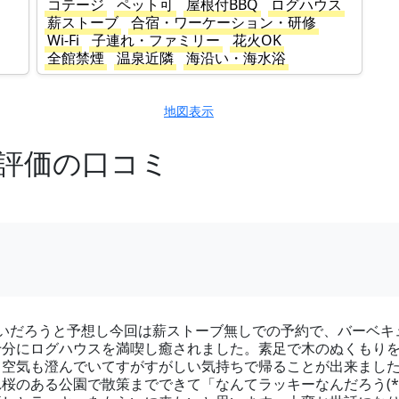
コテージ
ペット可
屋根付BBQ
ログハウス
薪ストーブ
合宿・ワーケーション・研修
Wi-Fi
子連れ・ファミリー
花火OK
全館禁煙
温泉近隣
海沿い・海水浴
地図表示
高評価の口コミ
。
いだろうと予想し今回は薪ストーブ無しでの予約で、バーベキ
十分にログハウスを満喫し癒されました。素足で木のぬくもり
て空気も澄んでいてすがすがしい気持ちで帰ることが出来まし
桜のある公園で散策までできて「なんてラッキーなんだろう(*^