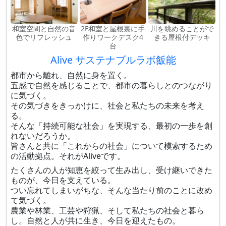
和室空間と自然の音
2F和室と屋根裏に手
川を眺めることがで
色でリフレッシュ
作りワークデスク4
きる屋根付デッキ
台
Alive サステナブルラボ飯能
都市から離れ、自然に身を置く。
五感で自然を感じることで、都市の暮らしとのつながり
に気づく。
その気づきをきっかけに、社会と私たちの未来を考え
る。
そんな「持続可能な社会」を実現する、最初の一歩を創
れないだろうか。
皆さんと共に「これからの社会」について模索するため
の活動拠点。それがAliveです。
たくさんの人が知恵を絞って生み出し、受け継いできた
ものが、今日を支えている。
つい忘れてしまいがちな、そんな当たり前のことに改め
て気づく。
農業や林業、工芸や狩猟、そして私たちの社会と暮ら
し。自然と人が共に生き、今日を迎えたもの。