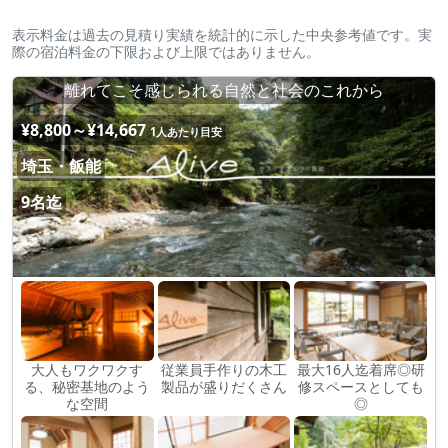
表示料金は過去の見積り実績を統計的に示した中央参考値です。実
際の宿泊料金の下限および上限ではありません。
離れてこそ感じられる自然と社会のこれから
¥8,800～¥14,667
1人あたり目安
埼玉・飯能
9名迄
大人もワクワクす
従業員手作りの木工
最大16人迄着席◎研
る、秘密基地のよう
製品が盛りだくさん
修スペースとしても
な空間
◎