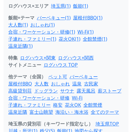
ログハウス×エリア
埼玉県(1)
飯能(1)
飯能×テーマ
バーベキュー(1)
屋根付BBQ(1)
大人数(1)
おしゃれ(1)
合宿・ワーケーション・研修(1)
Wi-Fi(1)
子連れ・ファミリー(1)
花火OK(1)
全館禁煙(1)
温泉近隣(1)
特集
ログハウス×関東
ログハウス×関西
サイトメニュー
ログハウス TOP
他テーマ（全国）
ペット可
バーベキュー
屋根付BBQ
大人数
おしゃれ
温泉
古民家
高級貸別荘
ドッグラン
サウナ
露天風呂
薪ストーブ
合宿・ワーケーション・研修
Wi-Fi
子連れ・ファミリー
格安
花火OK
全館禁煙
温泉近隣
富士山眺望
海沿い・海水浴
全てのテーマ
埼玉県の貸別荘（キーワード指定なし）
埼玉県TOP
川越・所沢(1)
秩父(5)
飯能(1)
地図から探す