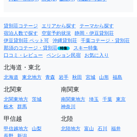
貸別荘コテージ
エリアから探す
テーマから探す
宿泊人数で探す
空室予約状況
静岡・伊豆貸別荘
伊豆貸別荘 ペット可
沖縄貸別荘
千葉コテージ・貸別荘
那須のコテージ・貸別荘
スキー特集
特集
口コミ・レビュー
ペンション民宿
お気に入り
北海道・東北
北海道
東北地方
青森
岩手
秋田
宮城
山形
福島
北関東
南関東
北関東地方
茨城
南関東地方
埼玉
千葉
東京
栃木
群馬
神奈川
甲信越
北陸
甲信越地方
山梨
北陸地方
富山
石川
福井
長野
新潟