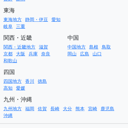
東海
東海地方
静岡・伊豆
愛知
岐阜
三重
関西・近畿
中国
関西・近畿地方
滋賀
中国地方
島根
鳥取
京都
大阪
兵庫
奈良
岡山
広島
山口
和歌山
四国
四国地方
香川
徳島
高知
愛媛
九州・沖縄
九州地方
福岡
佐賀
長崎
大分
熊本
宮崎
鹿児島
沖縄