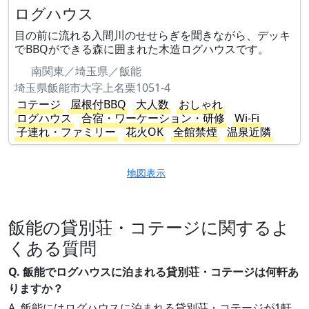
ログハウス
目の前に流れる入間川のせせらぎを聞きながら、デッキ
でBBQができる森に囲まれた木造ログハウスです。
南関東／埼玉県／飯能
埼玉県飯能市大字上名栗1051-4
コテージ
屋根付BBQ
大人数
おしゃれ
ログハウス
合宿・ワーケーション・研修
Wi-Fi
子連れ・ファミリー
花火OK
全館禁煙
温泉近隣
地図表示
飯能の貸別荘・コテージに関するよ
くある質問
Q. 飯能でログハウスに泊まれる貸別荘・コテージは何軒あ
りますか？
A. 飯能にはログハウスに泊まれる貸別荘・コテージが1軒