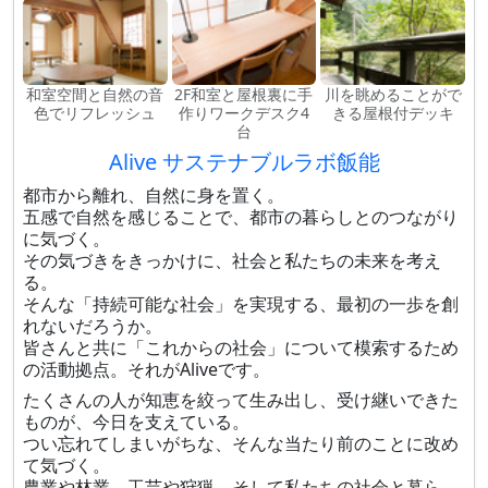
和室空間と自然の音
2F和室と屋根裏に手
川を眺めることがで
色でリフレッシュ
作りワークデスク4
きる屋根付デッキ
台
Alive サステナブルラボ飯能
都市から離れ、自然に身を置く。
五感で自然を感じることで、都市の暮らしとのつながり
に気づく。
その気づきをきっかけに、社会と私たちの未来を考え
る。
そんな「持続可能な社会」を実現する、最初の一歩を創
れないだろうか。
皆さんと共に「これからの社会」について模索するため
の活動拠点。それがAliveです。
たくさんの人が知恵を絞って生み出し、受け継いできた
ものが、今日を支えている。
つい忘れてしまいがちな、そんな当たり前のことに改め
て気づく。
農業や林業、工芸や狩猟、そして私たちの社会と暮ら