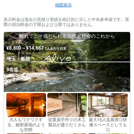
地図表示
表示料金は過去の見積り実績を統計的に示した中央参考値です。実
際の宿泊料金の下限および上限ではありません。
離れてこそ感じられる自然と社会のこれから
¥8,800～¥14,667
1人あたり目安
埼玉・飯能
9名迄
大人もワクワクす
従業員手作りの木工
最大16人迄着席◎研
る、秘密基地のよう
製品が盛りだくさん
修スペースとしても
な空間
◎