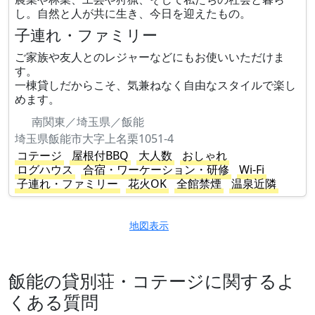
し。自然と人が共に生き、今日を迎えたもの。
子連れ・ファミリー
ご家族や友人とのレジャーなどにもお使いいただけま
す。
一棟貸しだからこそ、気兼ねなく自由なスタイルで楽し
めます。
南関東／埼玉県／飯能
埼玉県飯能市大字上名栗1051-4
コテージ
屋根付BBQ
大人数
おしゃれ
ログハウス
合宿・ワーケーション・研修
Wi-Fi
子連れ・ファミリー
花火OK
全館禁煙
温泉近隣
地図表示
飯能の貸別荘・コテージに関するよ
くある質問