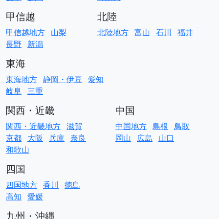
甲信越
北陸
甲信越地方
山梨
北陸地方
富山
石川
福井
長野
新潟
東海
東海地方
静岡・伊豆
愛知
岐阜
三重
関西・近畿
中国
関西・近畿地方
滋賀
中国地方
島根
鳥取
京都
大阪
兵庫
奈良
岡山
広島
山口
和歌山
四国
四国地方
香川
徳島
高知
愛媛
九州・沖縄