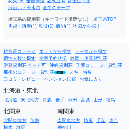
花火OK
全館禁煙
温泉近隣
富士山眺望
海沿い・海水浴
全てのテーマ
埼玉県の貸別荘（キーワード指定なし）
埼玉県TOP
川越・所沢(1)
秩父(5)
飯能(1)
地図から探す
貸別荘コテージ
エリアから探す
テーマから探す
宿泊人数で探す
空室予約状況
静岡・伊豆貸別荘
伊豆貸別荘 ペット可
沖縄貸別荘
千葉コテージ・貸別荘
那須のコテージ・貸別荘
スキー特集
特集
口コミ・レビュー
ペンション民宿
お気に入り
北海道・東北
北海道
東北地方
青森
岩手
秋田
宮城
山形
福島
北関東
南関東
北関東地方
茨城
南関東地方
埼玉
千葉
東京
栃木
群馬
神奈川