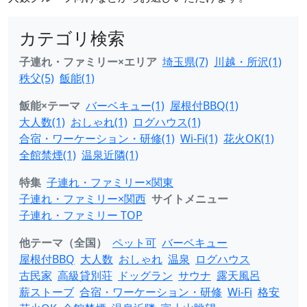
カテゴリ検索
子連れ・ファミリー×エリア
埼玉県(7)
川越・所沢(1)
秩父(5)
飯能(1)
飯能×テーマ
バーベキュー(1)
屋根付BBQ(1)
大人数(1)
おしゃれ(1)
ログハウス(1)
合宿・ワーケーション・研修(1)
Wi-Fi(1)
花火OK(1)
全館禁煙(1)
温泉近隣(1)
特集
子連れ・ファミリー×関東
子連れ・ファミリー×関西
サイトメニュー
子連れ・ファミリー TOP
他テーマ（全国）
ペット可
バーベキュー
屋根付BBQ
大人数
おしゃれ
温泉
ログハウス
古民家
高級貸別荘
ドッグラン
サウナ
露天風呂
薪ストーブ
合宿・ワーケーション・研修
Wi-Fi
格安