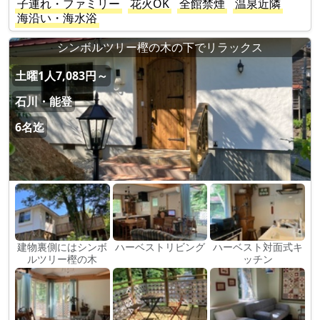
子連れ・ファミリー
花火OK
全館禁煙
温泉近隣
海沿い・海水浴
シンボルツリー樫の木の下でリラックス
土曜1人7,083円～
石川・能登
6名迄
建物裏側にはシンボ
ハーベストリビング
ハーベスト対面式キ
ルツリー樫の木
ッチン