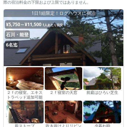
際の宿泊料金の下限および上限ではありません。
1日1組限定！ログハウスに宿泊
¥5,750～¥11,500
1人あたり目安
石川・能登
6名迄
２ｆの寝室。エキス
２ｆ寝室の天窓
前庭はひろい芝生
トラベッド追加可能
薪ストーブ
吹き抜けよりリビン
夕暮れ時