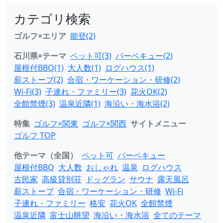
カテゴリ検索
ゴルフ×エリア
能登(2)
石川県×テーマ
ペット可(3)
バーベキュー(2)
屋根付BBQ(1)
大人数(1)
ログハウス(1)
薪ストーブ(2)
合宿・ワーケーション・研修(2)
Wi-Fi(3)
子連れ・ファミリー(3)
花火OK(2)
全館禁煙(3)
温泉近隣(1)
海沿い・海水浴(2)
特集
ゴルフ×関東
ゴルフ×関西
サイトメニュー
ゴルフ TOP
他テーマ（全国）
ペット可
バーベキュー
屋根付BBQ
大人数
おしゃれ
温泉
ログハウス
古民家
高級貸別荘
ドッグラン
サウナ
露天風呂
薪ストーブ
合宿・ワーケーション・研修
Wi-Fi
子連れ・ファミリー
格安
花火OK
全館禁煙
温泉近隣
富士山眺望
海沿い・海水浴
全てのテーマ