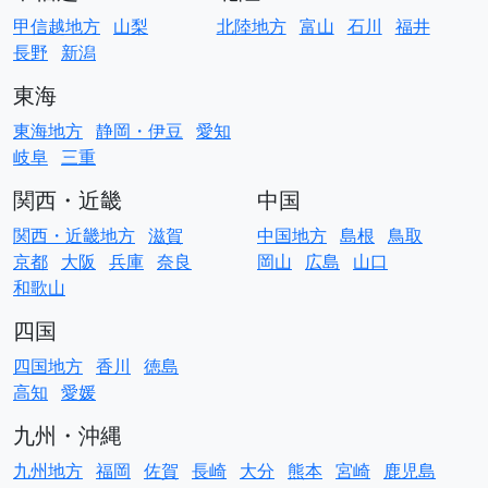
甲信越地方
山梨
北陸地方
富山
石川
福井
長野
新潟
東海
東海地方
静岡・伊豆
愛知
岐阜
三重
関西・近畿
中国
関西・近畿地方
滋賀
中国地方
島根
鳥取
京都
大阪
兵庫
奈良
岡山
広島
山口
和歌山
四国
四国地方
香川
徳島
高知
愛媛
九州・沖縄
九州地方
福岡
佐賀
長崎
大分
熊本
宮崎
鹿児島