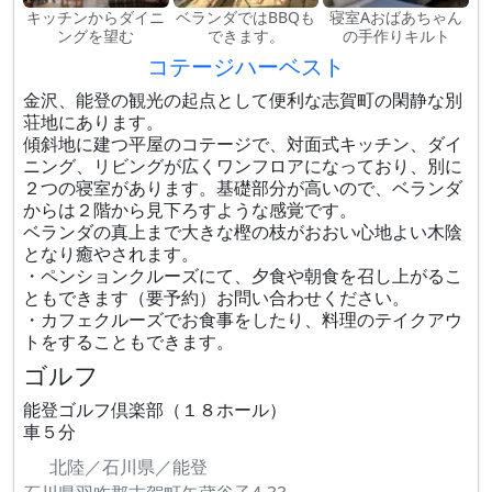
キッチンからダイニ
ベランダではBBQも
寝室Aおばあちゃん
ングを望む
できます。
の手作りキルト
コテージハーベスト
金沢、能登の観光の起点として便利な志賀町の閑静な別
荘地にあります。
傾斜地に建つ平屋のコテージで、対面式キッチン、ダイ
ニング、リビングが広くワンフロアになっており、別に
２つの寝室があります。基礎部分が高いので、ベランダ
からは２階から見下ろすような感覚です。
ベランダの真上まで大きな樫の枝がおおい心地よい木陰
となり癒やされます。
・ペンションクルーズにて、夕食や朝食を召し上がるこ
ともできます（要予約）お問い合わせください。
・カフェクルーズでお食事をしたり、料理のテイクアウ
トをすることもできます。
ゴルフ
能登ゴルフ倶楽部（１８ホール）
車５分
北陸／石川県／能登