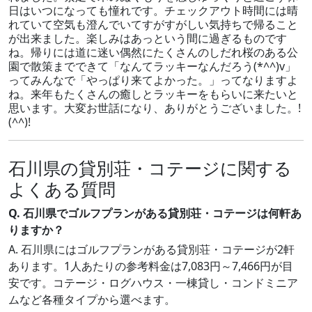
日はいつになっても憧れです。チェックアウト時間には晴
れていて空気も澄んでいてすがすがしい気持ちで帰ること
が出来ました。楽しみはあっという間に過ぎるものです
ね。帰りには道に迷い偶然にたくさんのしだれ桜のある公
園で散策までできて「なんてラッキーなんだろう(*^^)v」
ってみんなで「やっぱり来てよかった。」ってなりますよ
ね。来年もたくさんの癒しとラッキーをもらいに来たいと
思います。大変お世話になり、ありがとうございました。!
(^^)!
石川県の貸別荘・コテージに関する
よくある質問
Q. 石川県でゴルフプランがある貸別荘・コテージは何軒あ
りますか？
A. 石川県にはゴルフプランがある貸別荘・コテージが2軒
あります。1人あたりの参考料金は7,083円～7,466円が目
安です。コテージ・ログハウス・一棟貸し・コンドミニア
ムなど各種タイプから選べます。