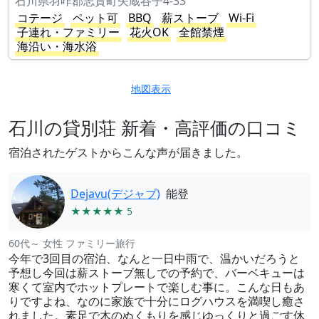
石川県羽咋郡志賀町矢蔵谷子4-33
コテージ
ペット可
BBQ
薪ストーブ
Wi-Fi
子連れ・ファミリー
花火OK
全館禁煙
海沿い・海水浴
地図表示
石川の貸別荘 新着・高評価の口コミ
宿泊されたゲストからこんな声が届きました。
Dejavu(デジャブ)
能登
★★★★★ 5
60代～ 女性 ファミリー旅行
今年で3回目の宿泊、なんと一日中雨で、温かいだろうと
予想し今回は薪ストーブ無しでの予約で、バーベキューは
寒くて室内でホットプレートで楽しむ事に。こんな日もあ
りですよね、なのに家族で十分にログハウスを満喫し癒さ
れました。素足で木のぬくもりを感じゆっくりと過ごす休