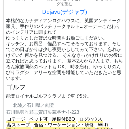
グを望む
Dejavu(デジャブ)
本格的なカナディアンログハウスに、英国アンティーク
家具、手作りのパッチワークキルト…オーナーこだわり
のインテリアに囲まれて
ゆっくりとした贅沢な時間をお過ごしください。
キッチン、お風呂、備品すべてそろっております。そし
てこの日ばかりは少し夜更かししてみて下さい。忘れか
けていた何かを見つける、 そんなきっかけ作りのお役に
立てればと思っております。 基本2人から7人まで、もち
ろん家族同然のペットも OK。 時を忘れ、ゆっくりのん
びりラグジュアリーな空間を堪能していただきたいと思
います。
ゴルフ
能登ロイヤルゴルフクラブまで車で5分。
北陸／石川県／能登
石川県羽咋郡志賀町矢蔵谷ナ-1-223
コテージ
ペット可
屋根付BBQ
ログハウス
薪ストーブ
合宿・ワーケーション・研修
Wi-Fi