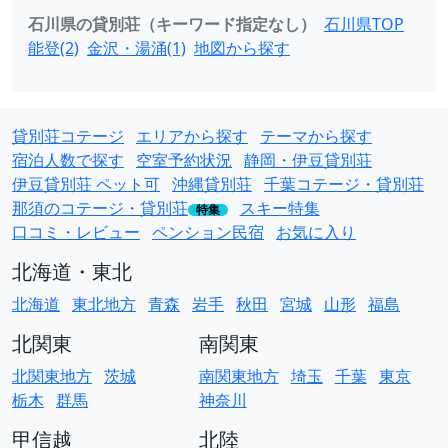
石川県の貸別荘（キーワード指定なし）
石川県TOP
能登(2)
金沢・湯涌(1)
地図から探す
貸別荘コテージ
エリアから探す
テーマから探す
宿泊人数で探す
空室予約状況
静岡・伊豆貸別荘
伊豆貸別荘 ペット可
沖縄貸別荘
千葉コテージ・貸別荘
那須のコテージ・貸別荘
スキー特集
特集
口コミ・レビュー
ペンション民宿
お気に入り
北海道・東北
北海道
東北地方
青森
岩手
秋田
宮城
山形
福島
北関東
南関東
北関東地方
茨城
南関東地方
埼玉
千葉
東京
栃木
群馬
神奈川
甲信越
北陸