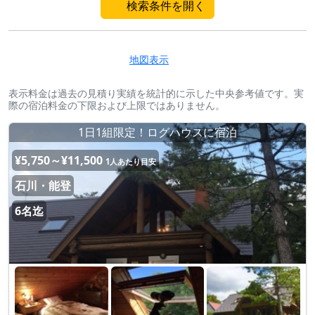
検索条件を開く
地図表示
表示料金は過去の見積り実績を統計的に示した中央参考値です。実
際の宿泊料金の下限および上限ではありません。
1日1組限定！ログハウスに宿泊
¥5,750～¥11,500
1人あたり目安
石川・能登
6名迄