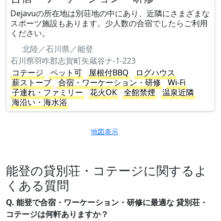
Dejavuの所在地は別荘地の中にあり、近隣にさまざまな
スポーツ施設もあります。少人数の合宿でしたらご利用
ください。
北陸／石川県／能登
石川県羽咋郡志賀町矢蔵谷ナ-1-223
コテージ
ペット可
屋根付BBQ
ログハウス
薪ストーブ
合宿・ワーケーション・研修
Wi-Fi
子連れ・ファミリー
花火OK
全館禁煙
温泉近隣
海沿い・海水浴
地図表示
能登の貸別荘・コテージに関するよ
くある質問
Q. 能登で合宿・ワーケーション・研修に最適な 貸別荘・
コテージは何軒ありますか？