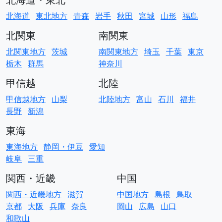
北海道
東北地方
青森
岩手
秋田
宮城
山形
福島
北関東
南関東
北関東地方
茨城
南関東地方
埼玉
千葉
東京
栃木
群馬
神奈川
甲信越
北陸
甲信越地方
山梨
北陸地方
富山
石川
福井
長野
新潟
東海
東海地方
静岡・伊豆
愛知
岐阜
三重
関西・近畿
中国
関西・近畿地方
滋賀
中国地方
島根
鳥取
京都
大阪
兵庫
奈良
岡山
広島
山口
和歌山