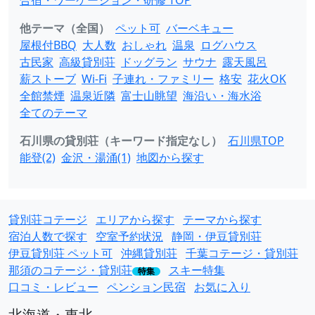
合宿・ワーケーション・研修 TOP
他テーマ（全国）
ペット可
バーベキュー
屋根付BBQ
大人数
おしゃれ
温泉
ログハウス
古民家
高級貸別荘
ドッグラン
サウナ
露天風呂
薪ストーブ
Wi-Fi
子連れ・ファミリー
格安
花火OK
全館禁煙
温泉近隣
富士山眺望
海沿い・海水浴
全てのテーマ
石川県の貸別荘（キーワード指定なし）
石川県TOP
能登(2)
金沢・湯涌(1)
地図から探す
貸別荘コテージ
エリアから探す
テーマから探す
宿泊人数で探す
空室予約状況
静岡・伊豆貸別荘
伊豆貸別荘 ペット可
沖縄貸別荘
千葉コテージ・貸別荘
那須のコテージ・貸別荘
スキー特集
特集
口コミ・レビュー
ペンション民宿
お気に入り
北海道・東北