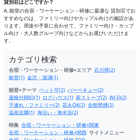
貸別荘はどこですか？
A. 能登の合宿・ワーケーション・研修に最適な 貸別荘でお
すすめなのは、ファミリー向けやカップル向けの施設があ
ります。用途や予算に合わせて、ファミリー向け・カップ
ル向け・大人数グループ向けなどからお選びいただけま
す。
カテゴリ検索
合宿・ワーケーション・研修×エリア
石川県(2)
能登(1)
金沢・湯涌(1)
能登×テーマ
ペット可(2)
バーベキュー(2)
屋根付BBQ(1)
ログハウス(1)
薪ストーブ(2)
Wi-Fi(2)
子連れ・ファミリー(2)
花火OK(2)
全館禁煙(2)
温泉近隣(1)
海沿い・海水浴(2)
特集
合宿・ワーケーション・研修×関東
合宿・ワーケーション・研修×関西
サイトメニュー