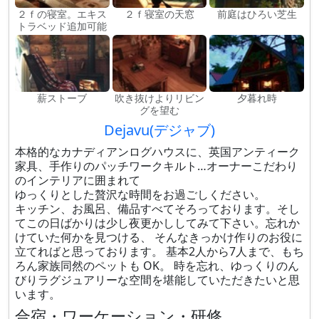
２ｆの寝室。エキス
２ｆ寝室の天窓
前庭はひろい芝生
トラベッド追加可能
薪ストーブ
吹き抜けよりリビン
夕暮れ時
グを望む
Dejavu(デジャブ)
本格的なカナディアンログハウスに、英国アンティーク
家具、手作りのパッチワークキルト…オーナーこだわり
のインテリアに囲まれて
ゆっくりとした贅沢な時間をお過ごしください。
キッチン、お風呂、備品すべてそろっております。そし
てこの日ばかりは少し夜更かししてみて下さい。忘れか
けていた何かを見つける、 そんなきっかけ作りのお役に
立てればと思っております。 基本2人から7人まで、もち
ろん家族同然のペットも OK。 時を忘れ、ゆっくりのん
びりラグジュアリーな空間を堪能していただきたいと思
います。
合宿・ワーケーション・研修